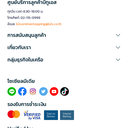
ศูนย์บริการลูกค้าบีทูเอส
ทุกวัน เวลา 8.30-18.00 น.
โทรศัพท์: 02-115-0999
อีเมล:
b2sonlineshopping@b2s.co.th
การสนับสนุนลูกค้า
เกี่ยวกับเรา
กลุ่มธุรกิจในเครือ
โซเซียลมีเดีย​
รองรับการชำระเงิน