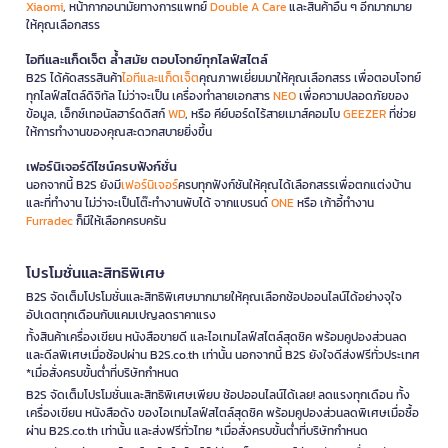
Xiaomi
, หน้ากากอนามัยทางการแพทย์
Double A Care
และสินค้าอื่น ๆ อีกมากมาย
ให้คุณเลือกสรร
ไอทีและแก็ดเจ็ต ล้ำสมัย ตอบโจทย์ทุกไลฟ์สไตล์
B2S ได้คัดสรรสินค้า
ไอทีและแก็ดเจ็ต
คุณภาพเยี่ยมมาให้คุณเลือกสรร เพื่อตอบโจทย์
ทุกไลฟ์สไตล์ดิจิทัล ไม่ว่าจะเป็น เครื่องทำลายเอกสาร
NEO
เพื่อความปลอดภัยของ
ข้อมูล, เอ็กซ์เทอนัลฮาร์ดดิสก์
WD
, หรือ คีย์บอร์ดไร้สายเมาส์คอมโบ
GEEZER
ที่ช่วย
ให้การทำงานของคุณสะดวกสบายยิ่งขึ้น
เฟอร์นิเจอร์ดีไซน์ครบฟังก์ชั่น
นอกจากนี้ B2S ยังมี
เฟอร์นิเจอร์
ครบทุกฟังก์ชันให้คุณได้เลือกสรรเพื่อตกแต่งบ้าน
และที่ทำงาน ไม่ว่าจะเป็นโต๊ะทำงานพับได้ จากแบรนด์
ONE
หรือ เก้าอี้ทำงาน
Furradec
ก็มีให้เลือกครบครัน
โปรโมชั่นและสิทธิพิเศษ
B2S จัดเต็มโปรโมชั่นและสิทธิพิเศษมากมายให้คุณเลือกช้อปออนไลน์ได้อย่างจุใจ
อัปเดตทุกเดือนกับแคมเปญลดราคาแรง
ทั้งสินค้าเครื่องเขียน หนังสือขายดี และไอเทมไลฟ์สไตล์สุดชิค พร้อมคูปองส่วนลด
และดีลพิเศษเมื่อช้อปผ่าน B2S.co.th เท่านั้น นอกจากนี้ B2S ยังใจดีส่งฟรีทั่วประเทศ
*เมื่อสั่งครบขั้นต่ำที่บริษัทกำหนด
B2S จัดเต็มโปรโมชั่นและสิทธิพิเศษเพียบ ช้อปออนไลน์ได้เลย! ลดแรงทุกเดือน ทั้ง
เครื่องเขียน หนังสือดัง ของไอเทมไลฟ์สไตล์สุดชิค พร้อมคูปองส่วนลดพิเศษเมื่อซื้อ
ผ่าน B2S.co.th เท่านั้น และส่งฟรีทั่วไทย *เมื่อสั่งครบขั้นต่ำที่บริษัทกำหนด