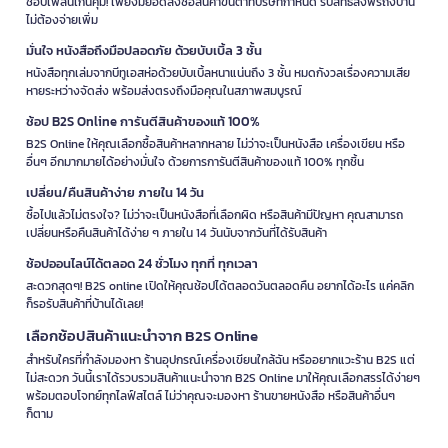
ช้อปเพลินเกินคุ้ม! เพียงมียอดสั่งซื้อสินค้าขั้นต่ำที่บริษัทกำหนด รับสิทธิ์ส่งฟรีถึงบ้าน
ไม่ต้องจ่ายเพิ่ม
มั่นใจ หนังสือถึงมือปลอดภัย ด้วยบับเบิ้ล 3 ชั้น
หนังสือทุกเล่มจากบีทูเอสห่อด้วยบับเบิ้ลหนาแน่นถึง 3 ชั้น หมดกังวลเรื่องความเสีย
หายระหว่างจัดส่ง พร้อมส่งตรงถึงมือคุณในสภาพสมบูรณ์
ช้อป B2S Online การันตีสินค้าของแท้ 100%
B2S Online ให้คุณเลือกซื้อสินค้าหลากหลาย ไม่ว่าจะเป็นหนังสือ เครื่องเขียน หรือ
อื่นๆ อีกมากมายได้อย่างมั่นใจ ด้วยการการันตีสินค้าของแท้ 100% ทุกชิ้น
เปลี่ยน/คืนสินค้าง่าย ภายใน 14 วัน
ซื้อไปแล้วไม่ตรงใจ? ไม่ว่าจะเป็นหนังสือที่เลือกผิด หรือสินค้ามีปัญหา คุณสามารถ
เปลี่ยนหรือคืนสินค้าได้ง่าย ๆ ภายใน 14 วันนับจากวันที่ได้รับสินค้า
ช้อปออนไลน์ได้ตลอด 24 ชั่วโมง ทุกที่ ทุกเวลา
สะดวกสุดๆ! B2S online เปิดให้คุณช้อปได้ตลอดวันตลอดคืน อยากได้อะไร แค่คลิก
ก็รอรับสินค้าที่บ้านได้เลย!
เลือกช้อปสินค้าแนะนำจาก B2S Online
สำหรับใครที่กำลังมองหา ร้านอุปกรณ์เครื่องเขียนใกล้ฉัน หรืออยากแวะร้าน B2S แต่
ไม่สะดวก วันนี้เราได้รวบรวมสินค้าแนะนำจาก B2S Online มาให้คุณเลือกสรรได้ง่ายๆ
พร้อมตอบโจทย์ทุกไลฟ์สไตล์ ไม่ว่าคุณจะมองหา ร้านขายหนังสือ หรือสินค้าอื่นๆ
ก็ตาม