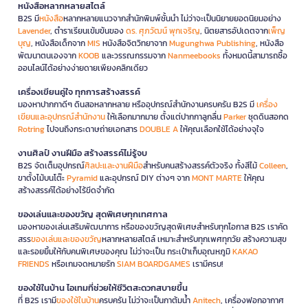
หนังสือหลากหลายสไตล์
B2S มี
หนังสือ
หลากหลายแนวจากสำนักพิมพ์ชั้นนำ ไม่ว่าจะเป็นนิยายยอดนิยมอย่าง
Lavender
, ตำราเรียนเข้มข้นของ
ดร. ศุภวัฒน์ พุกเจริญ
, นิตยสารอัปเดตจาก
เพ็ญ
บุญ
, หนังสือเด็กจาก
MIS
หนังสือจิตวิทยาจาก
Mugunghwa Publishing
, หนังสือ
พัฒนาตนเองจาก
KOOB
และวรรณกรรมจาก
Nanmeebooks
ทั้งหมดนี้สามารถซื้อ
ออนไลน์ได้อย่างง่ายดายเพียงคลิกเดียว
เครื่องเขียนคู่ใจ ทุกการสร้างสรรค์
มองหาปากกาดีๆ ดินสอหลากหลาย หรืออุปกรณ์สำนักงานครบครัน B2S มี
เครื่อง
เขียนและอุปกรณ์สำนักงาน
ให้เลือกมากมาย ตั้งแต่ปากกาลูกลื่น
Parker
ชุดดินสอกด
Rotring
ไปจนถึงกระดาษถ่ายเอกสาร
DOUBLE A
ให้คุณเลือกใช้ได้อย่างจุใจ
งานศิลป์ งานฝีมือ สร้างสรรค์ไม่รู้จบ
B2S จัดเต็มอุปกรณ์
ศิลปะและงานฝีมือ
สำหรับคนสร้างสรรค์ตัวจริง ทั้งสีไม้
Colleen
,
ขาตั้งไม้บนโต๊ะ
Pyramid
และอุปกรณ์ DIY ต่างๆ จาก
MONT MARTE
ให้คุณ
สร้างสรรค์ได้อย่างไร้ขีดจำกัด
ของเล่นและของขวัญ สุดพิเศษทุกเทศกาล
มองหาของเล่นเสริมพัฒนาการ หรือของขวัญสุดพิเศษสำหรับทุกโอกาส B2S เราคัด
สรร
ของเล่นและของขวัญ
หลากหลายสไตล์ เหมาะสำหรับทุกเพศทุกวัย สร้างความสุข
และรอยยิ้มให้กับคนพิเศษของคุณ ไม่ว่าจะเป็น กระเป๋าเก็บอุณหภูมิ
KAKAO
FRIENDS
หรือเกมจดหมายรัก
SIAM BOARDGAMES
เรามีครบ!
ของใช้ในบ้าน ไอเทมที่ช่วยให้ชีวิตสะดวกสบายขึ้น
ที่ B2S เรามี
ของใช้ในบ้าน
ครบครัน ไม่ว่าจะเป็นกาต้มน้ำ
Anitech
, เครื่องฟอกอากาศ