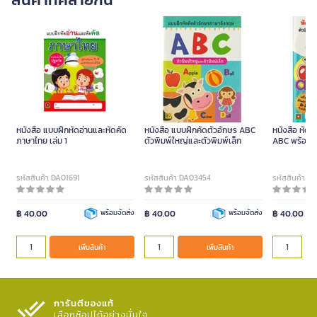
หนังสือ แบบฝึกหัดอ่านและหัดคัด
หนังสือ แบบฝึกคัดตัวอักษร ABC
หนังสือ หัดอ
ภาษาไทย เล่ม 1
ตัวพิมพ์ใหญ่และตัวพิมพ์เล็ก
ABC พร้อม ว
รหัสสินค้า DA01691
รหัสสินค้า DA03454
รหัสสินค้า D
฿ 40.00
พร้อมจัดส่ง
฿ 40.00
พร้อมจัดส่ง
฿ 40.00
เพิ่มสินค้า
เพิ่มสินค้า
การันตีของแท้
เลือกช้อปได้อย่างมั่นใจ​