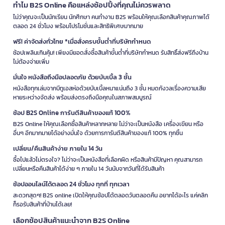
ทำไม B2S Online คือแหล่งช้อปปิ้งที่คุณไม่ควรพลาด
ไม่ว่าคุณจะเป็นนักเรียน นักศึกษา คนทำงาน B2S พร้อมให้คุณเลือกสินค้าคุณภาพได้
ตลอด 24 ชั่วโมง พร้อมโปรโมชั่นและสิทธิพิเศษมากมาย
ฟรี! ค่าจัดส่งทั่วไทย *เมื่อสั่งครบขั้นต่ำที่บริษัทกำหนด
ช้อปเพลินเกินคุ้ม! เพียงมียอดสั่งซื้อสินค้าขั้นต่ำที่บริษัทกำหนด รับสิทธิ์ส่งฟรีถึงบ้าน
ไม่ต้องจ่ายเพิ่ม
มั่นใจ หนังสือถึงมือปลอดภัย ด้วยบับเบิ้ล 3 ชั้น
หนังสือทุกเล่มจากบีทูเอสห่อด้วยบับเบิ้ลหนาแน่นถึง 3 ชั้น หมดกังวลเรื่องความเสีย
หายระหว่างจัดส่ง พร้อมส่งตรงถึงมือคุณในสภาพสมบูรณ์
ช้อป B2S Online การันตีสินค้าของแท้ 100%
B2S Online ให้คุณเลือกซื้อสินค้าหลากหลาย ไม่ว่าจะเป็นหนังสือ เครื่องเขียน หรือ
อื่นๆ อีกมากมายได้อย่างมั่นใจ ด้วยการการันตีสินค้าของแท้ 100% ทุกชิ้น
เปลี่ยน/คืนสินค้าง่าย ภายใน 14 วัน
ซื้อไปแล้วไม่ตรงใจ? ไม่ว่าจะเป็นหนังสือที่เลือกผิด หรือสินค้ามีปัญหา คุณสามารถ
เปลี่ยนหรือคืนสินค้าได้ง่าย ๆ ภายใน 14 วันนับจากวันที่ได้รับสินค้า
ช้อปออนไลน์ได้ตลอด 24 ชั่วโมง ทุกที่ ทุกเวลา
สะดวกสุดๆ! B2S online เปิดให้คุณช้อปได้ตลอดวันตลอดคืน อยากได้อะไร แค่คลิก
ก็รอรับสินค้าที่บ้านได้เลย!
เลือกช้อปสินค้าแนะนำจาก B2S Online