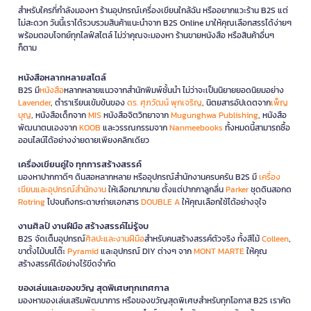
สำหรับใครที่กำลังมองหา ร้านอุปกรณ์เครื่องเขียนใกล้ฉัน หรืออยากแวะร้าน B2S แต่
ไม่สะดวก วันนี้เราได้รวบรวมสินค้าแนะนำจาก B2S Online มาให้คุณเลือกสรรได้ง่ายๆ
พร้อมตอบโจทย์ทุกไลฟ์สไตล์ ไม่ว่าคุณจะมองหา ร้านขายหนังสือ หรือสินค้าอื่นๆ
ก็ตาม
หนังสือหลากหลายสไตล์
B2S มี
หนังสือ
หลากหลายแนวจากสำนักพิมพ์ชั้นนำ ไม่ว่าจะเป็นนิยายยอดนิยมอย่าง
Lavender
, ตำราเรียนเข้มข้นของ
ดร. ศุภวัฒน์ พุกเจริญ
, นิตยสารอัปเดตจาก
เพ็ญ
บุญ
, หนังสือเด็กจาก
MIS
หนังสือจิตวิทยาจาก
Mugunghwa Publishing
, หนังสือ
พัฒนาตนเองจาก
KOOB
และวรรณกรรมจาก
Nanmeebooks
ทั้งหมดนี้สามารถซื้อ
ออนไลน์ได้อย่างง่ายดายเพียงคลิกเดียว
เครื่องเขียนคู่ใจ ทุกการสร้างสรรค์
มองหาปากกาดีๆ ดินสอหลากหลาย หรืออุปกรณ์สำนักงานครบครัน B2S มี
เครื่อง
เขียนและอุปกรณ์สำนักงาน
ให้เลือกมากมาย ตั้งแต่ปากกาลูกลื่น
Parker
ชุดดินสอกด
Rotring
ไปจนถึงกระดาษถ่ายเอกสาร
DOUBLE A
ให้คุณเลือกใช้ได้อย่างจุใจ
งานศิลป์ งานฝีมือ สร้างสรรค์ไม่รู้จบ
B2S จัดเต็มอุปกรณ์
ศิลปะและงานฝีมือ
สำหรับคนสร้างสรรค์ตัวจริง ทั้งสีไม้
Colleen
,
ขาตั้งไม้บนโต๊ะ
Pyramid
และอุปกรณ์ DIY ต่างๆ จาก
MONT MARTE
ให้คุณ
สร้างสรรค์ได้อย่างไร้ขีดจำกัด
ของเล่นและของขวัญ สุดพิเศษทุกเทศกาล
มองหาของเล่นเสริมพัฒนาการ หรือของขวัญสุดพิเศษสำหรับทุกโอกาส B2S เราคัด