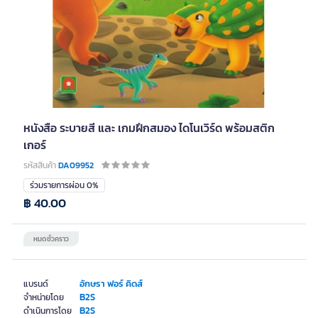
หนังสือ ระบายสี และ เกมฝึกสมอง ไดโนเวิร์ด พร้อมสติก
เกอร์
รหัสสินค้า
DA09952
ร่วมรายการผ่อน 0%
฿ 40.00
หมดชั่วคราว
อักษรา ฟอร์ คิดส์
แบรนด์
B2S
จำหน่ายโดย
B2S
ดำเนินการโดย