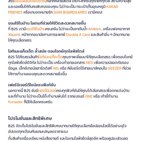
สรร
ของเล่นและของขวัญ
หลากหลายสไตล์ เหมาะสำหรับทุกเพศทุกวัย สร้างความสุข
และรอยยิ้มให้กับคนพิเศษของคุณ ไม่ว่าจะเป็น กระเป๋าเก็บอุณหภูมิ
KAKAO
FRIENDS
หรือเกมจดหมายรัก
SIAM BOARDGAMES
เรามีครบ!
ของใช้ในบ้าน ไอเทมที่ช่วยให้ชีวิตสะดวกสบายขึ้น
ที่ B2S เรามี
ของใช้ในบ้าน
ครบครัน ไม่ว่าจะเป็นกาต้มน้ำ
Anitech
, เครื่องฟอกอากาศ
Xiaomi
, หน้ากากอนามัยทางการแพทย์
Double A Care
และสินค้าอื่น ๆ อีกมากมาย
ให้คุณเลือกสรร
ไอทีและแก็ดเจ็ต ล้ำสมัย ตอบโจทย์ทุกไลฟ์สไตล์
B2S ได้คัดสรรสินค้า
ไอทีและแก็ดเจ็ต
คุณภาพเยี่ยมมาให้คุณเลือกสรร เพื่อตอบโจทย์
ทุกไลฟ์สไตล์ดิจิทัล ไม่ว่าจะเป็น เครื่องทำลายเอกสาร
NEO
เพื่อความปลอดภัยของ
ข้อมูล, เอ็กซ์เทอนัลฮาร์ดดิสก์
WD
, หรือ คีย์บอร์ดไร้สายเมาส์คอมโบ
GEEZER
ที่ช่วย
ให้การทำงานของคุณสะดวกสบายยิ่งขึ้น
เฟอร์นิเจอร์ดีไซน์ครบฟังก์ชั่น
นอกจากนี้ B2S ยังมี
เฟอร์นิเจอร์
ครบทุกฟังก์ชันให้คุณได้เลือกสรรเพื่อตกแต่งบ้าน
และที่ทำงาน ไม่ว่าจะเป็นโต๊ะทำงานพับได้ จากแบรนด์
ONE
หรือ เก้าอี้ทำงาน
Furradec
ก็มีให้เลือกครบครัน
โปรโมชั่นและสิทธิพิเศษ
B2S จัดเต็มโปรโมชั่นและสิทธิพิเศษมากมายให้คุณเลือกช้อปออนไลน์ได้อย่างจุใจ
อัปเดตทุกเดือนกับแคมเปญลดราคาแรง
ทั้งสินค้าเครื่องเขียน หนังสือขายดี และไอเทมไลฟ์สไตล์สุดชิค พร้อมคูปองส่วนลด