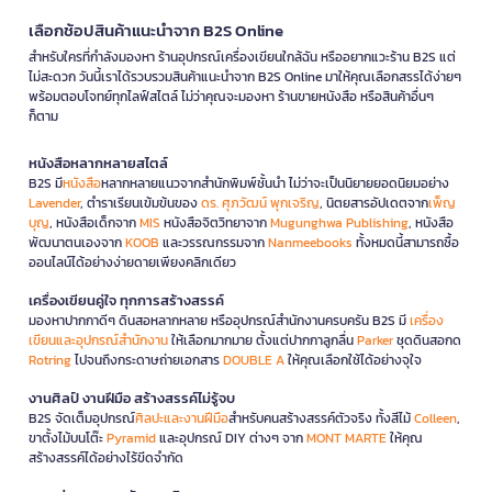
เลือกช้อปสินค้าแนะนำจาก B2S Online
สำหรับใครที่กำลังมองหา ร้านอุปกรณ์เครื่องเขียนใกล้ฉัน หรืออยากแวะร้าน B2S แต่
ไม่สะดวก วันนี้เราได้รวบรวมสินค้าแนะนำจาก B2S Online มาให้คุณเลือกสรรได้ง่ายๆ
พร้อมตอบโจทย์ทุกไลฟ์สไตล์ ไม่ว่าคุณจะมองหา ร้านขายหนังสือ หรือสินค้าอื่นๆ
ก็ตาม
หนังสือหลากหลายสไตล์
B2S มี
หนังสือ
หลากหลายแนวจากสำนักพิมพ์ชั้นนำ ไม่ว่าจะเป็นนิยายยอดนิยมอย่าง
Lavender
, ตำราเรียนเข้มข้นของ
ดร. ศุภวัฒน์ พุกเจริญ
, นิตยสารอัปเดตจาก
เพ็ญ
บุญ
, หนังสือเด็กจาก
MIS
หนังสือจิตวิทยาจาก
Mugunghwa Publishing
, หนังสือ
พัฒนาตนเองจาก
KOOB
และวรรณกรรมจาก
Nanmeebooks
ทั้งหมดนี้สามารถซื้อ
ออนไลน์ได้อย่างง่ายดายเพียงคลิกเดียว
เครื่องเขียนคู่ใจ ทุกการสร้างสรรค์
มองหาปากกาดีๆ ดินสอหลากหลาย หรืออุปกรณ์สำนักงานครบครัน B2S มี
เครื่อง
เขียนและอุปกรณ์สำนักงาน
ให้เลือกมากมาย ตั้งแต่ปากกาลูกลื่น
Parker
ชุดดินสอกด
Rotring
ไปจนถึงกระดาษถ่ายเอกสาร
DOUBLE A
ให้คุณเลือกใช้ได้อย่างจุใจ
งานศิลป์ งานฝีมือ สร้างสรรค์ไม่รู้จบ
B2S จัดเต็มอุปกรณ์
ศิลปะและงานฝีมือ
สำหรับคนสร้างสรรค์ตัวจริง ทั้งสีไม้
Colleen
,
ขาตั้งไม้บนโต๊ะ
Pyramid
และอุปกรณ์ DIY ต่างๆ จาก
MONT MARTE
ให้คุณ
สร้างสรรค์ได้อย่างไร้ขีดจำกัด