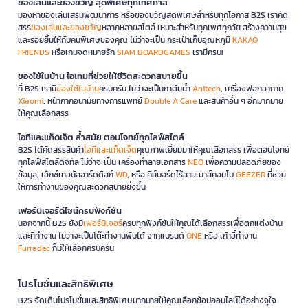
ของเล่นและของขวัญ สุดพิเศษทุกเทศกาล
มองหาของเล่นเสริมพัฒนาการ หรือของขวัญสุดพิเศษสำหรับทุกโอกาส B2S เราคัด
สรร
ของเล่นและของขวัญ
หลากหลายสไตล์ เหมาะสำหรับทุกเพศทุกวัย สร้างความสุข
และรอยยิ้มให้กับคนพิเศษของคุณ ไม่ว่าจะเป็น กระเป๋าเก็บอุณหภูมิ
KAKAO
FRIENDS
หรือเกมจดหมายรัก
SIAM BOARDGAMES
เรามีครบ!
ของใช้ในบ้าน ไอเทมที่ช่วยให้ชีวิตสะดวกสบายขึ้น
ที่ B2S เรามี
ของใช้ในบ้าน
ครบครัน ไม่ว่าจะเป็นกาต้มน้ำ
Anitech
, เครื่องฟอกอากาศ
Xiaomi
, หน้ากากอนามัยทางการแพทย์
Double A Care
และสินค้าอื่น ๆ อีกมากมาย
ให้คุณเลือกสรร
ไอทีและแก็ดเจ็ต ล้ำสมัย ตอบโจทย์ทุกไลฟ์สไตล์
B2S ได้คัดสรรสินค้า
ไอทีและแก็ดเจ็ต
คุณภาพเยี่ยมมาให้คุณเลือกสรร เพื่อตอบโจทย์
ทุกไลฟ์สไตล์ดิจิทัล ไม่ว่าจะเป็น เครื่องทำลายเอกสาร
NEO
เพื่อความปลอดภัยของ
ข้อมูล, เอ็กซ์เทอนัลฮาร์ดดิสก์
WD
, หรือ คีย์บอร์ดไร้สายเมาส์คอมโบ
GEEZER
ที่ช่วย
ให้การทำงานของคุณสะดวกสบายยิ่งขึ้น
เฟอร์นิเจอร์ดีไซน์ครบฟังก์ชั่น
นอกจากนี้ B2S ยังมี
เฟอร์นิเจอร์
ครบทุกฟังก์ชันให้คุณได้เลือกสรรเพื่อตกแต่งบ้าน
และที่ทำงาน ไม่ว่าจะเป็นโต๊ะทำงานพับได้ จากแบรนด์
ONE
หรือ เก้าอี้ทำงาน
Furradec
ก็มีให้เลือกครบครัน
โปรโมชั่นและสิทธิพิเศษ
B2S จัดเต็มโปรโมชั่นและสิทธิพิเศษมากมายให้คุณเลือกช้อปออนไลน์ได้อย่างจุใจ