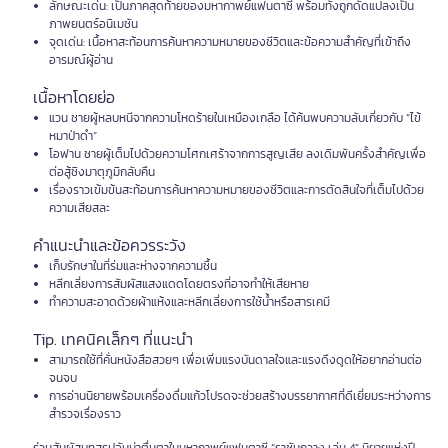
ลักษณะเด่น: เป็นภาคสุดท้ายของมหากาพย์แฟนตาซี พร้อมทั้งถูกดัดแปลงเป็น
ภาพยนตร์อนิเมชัน
จุดเด่น: เนื้อหาสะท้อนการค้นหาความหมายของชีวิตและข้อความสำคัญที่เข้าถึง
อารมณ์ผู้อ่าน
เนื้อหาโดยย่อ
แวน ชายผู้หลบหนีจากความโหดร้ายในเหมืองเกลือ ได้ค้นพบความลับเกี่ยวกับ “ไข้
หมาป่าดำ”
โอฟาน ชายผู้เต็มไปด้วยความโศกเศร้าจากการสูญเสีย ลงเดิมพันครั้งสำคัญเพื่อ
ต่อสู้ชิงมาตุภูมิกลับคืน
เรื่องราวเข้มข้นสะท้อนการค้นหาความหมายของชีวิตและการตัดสินใจที่เต็มไปด้วย
ความเสียสละ
คำแนะนำและข้อควรระวัง
เก็บรักษาในที่ร่มและห่างจากความชื้น
หลีกเลี่ยงการสัมผัสแสงแดดโดยตรงที่อาจทำให้เสียหาย
ทำความสะอาดด้วยผ้าแห้งและหลีกเลี่ยงการใช้น้ำหรือสารเคมี
Tip. เทคนิคเล็กๆ ที่แนะนำ
สามารถใช้ที่คั่นหนังสือสวยๆ เพื่อเพิ่มแรงบันดาลใจและแรงดึงดูดให้อยากอ่านต่อ
จนจบ
การอ่านนิยายพร้อมเครื่องดื่มแก้วโปรดจะช่วยสร้างบรรยากาศที่ดีเยี่ยมระหว่างการ
สำรวจเรื่องราว