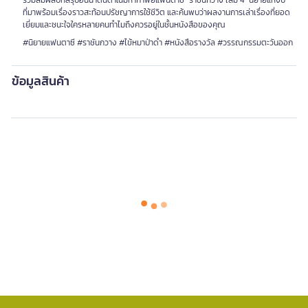
ร่วมสัมผัสบทสรุปอันน่าตื่นตาในมหากาพย์แฟนตาซี “ราชันกวาง เล่ม 4” นิยายแห่งปี
ที่มาพร้อมเรื่องราวสะท้อนปรัชญาการใช้ชีวิต และค้นพบว่าผลงานการเล่าเรื่องที่ยอด
เยี่ยมและชนะใจใครหลายคนทำไมถึงควรอยู่ในชั้นหนังสือของคุณ
#นิยายแฟนตาซี #ราชันกวาง #ไข้หมาป่าดำ #หนังสือรางวัล #วรรณกรรมตะวันออก
ข้อมูลสินค้า