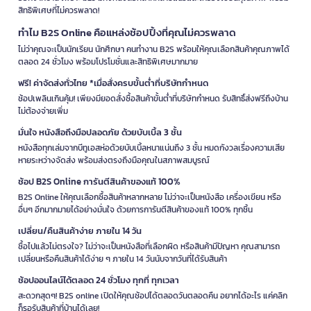
สิทธิพิเศษที่ไม่ควรพลาด!
ทำไม B2S Online คือแหล่งช้อปปิ้งที่คุณไม่ควรพลาด
ไม่ว่าคุณจะเป็นนักเรียน นักศึกษา คนทำงาน B2S พร้อมให้คุณเลือกสินค้าคุณภาพได้
ตลอด 24 ชั่วโมง พร้อมโปรโมชั่นและสิทธิพิเศษมากมาย
ฟรี! ค่าจัดส่งทั่วไทย *เมื่อสั่งครบขั้นต่ำที่บริษัทกำหนด
ช้อปเพลินเกินคุ้ม! เพียงมียอดสั่งซื้อสินค้าขั้นต่ำที่บริษัทกำหนด รับสิทธิ์ส่งฟรีถึงบ้าน
ไม่ต้องจ่ายเพิ่ม
มั่นใจ หนังสือถึงมือปลอดภัย ด้วยบับเบิ้ล 3 ชั้น
หนังสือทุกเล่มจากบีทูเอสห่อด้วยบับเบิ้ลหนาแน่นถึง 3 ชั้น หมดกังวลเรื่องความเสีย
หายระหว่างจัดส่ง พร้อมส่งตรงถึงมือคุณในสภาพสมบูรณ์
ช้อป B2S Online การันตีสินค้าของแท้ 100%
B2S Online ให้คุณเลือกซื้อสินค้าหลากหลาย ไม่ว่าจะเป็นหนังสือ เครื่องเขียน หรือ
อื่นๆ อีกมากมายได้อย่างมั่นใจ ด้วยการการันตีสินค้าของแท้ 100% ทุกชิ้น
เปลี่ยน/คืนสินค้าง่าย ภายใน 14 วัน
ซื้อไปแล้วไม่ตรงใจ? ไม่ว่าจะเป็นหนังสือที่เลือกผิด หรือสินค้ามีปัญหา คุณสามารถ
เปลี่ยนหรือคืนสินค้าได้ง่าย ๆ ภายใน 14 วันนับจากวันที่ได้รับสินค้า
ช้อปออนไลน์ได้ตลอด 24 ชั่วโมง ทุกที่ ทุกเวลา
สะดวกสุดๆ! B2S online เปิดให้คุณช้อปได้ตลอดวันตลอดคืน อยากได้อะไร แค่คลิก
ก็รอรับสินค้าที่บ้านได้เลย!