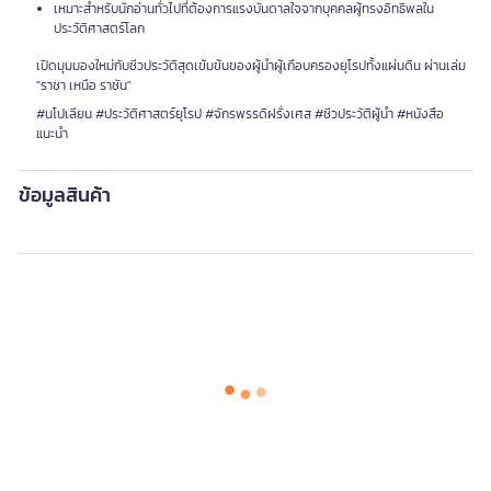
เหมาะสำหรับนักอ่านทั่วไปที่ต้องการแรงบันดาลใจจากบุคคลผู้ทรงอิทธิพลใน
ประวัติศาสตร์โลก
เปิดมุมมองใหม่กับชีวประวัติสุดเข้มข้นของผู้นำผู้เกือบครองยุโรปทั้งแผ่นดิน ผ่านเล่ม
"ราชา เหนือ ราชัน"
#นโปเลียน #ประวัติศาสตร์ยุโรป #จักรพรรดิฝรั่งเศส #ชีวประวัติผู้นำ #หนังสือ
แนะนำ
ข้อมูลสินค้า