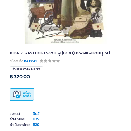
หนังสือ ราชา เหนือ ราชัน ผู้ (เกือบ) ครองแผ่นดินยุโรป
รหัสสินค้า
DA13341
ร่วมรายการผ่อน 0%
฿ 320.00
พร้อม
จัดส่ง
ยิปซี
แบรนด์
B2S
จำหน่ายโดย
B2S
ดำเนินการโดย