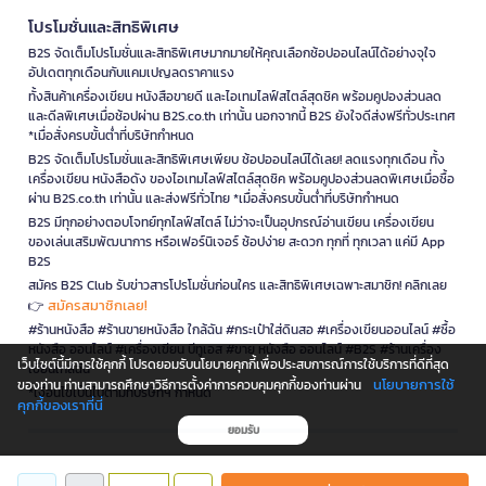
โปรโมชั่นและสิทธิพิเศษ
B2S จัดเต็มโปรโมชั่นและสิทธิพิเศษมากมายให้คุณเลือกช้อปออนไลน์ได้อย่างจุใจ
อัปเดตทุกเดือนกับแคมเปญลดราคาแรง
ทั้งสินค้าเครื่องเขียน หนังสือขายดี และไอเทมไลฟ์สไตล์สุดชิค พร้อมคูปองส่วนลด
และดีลพิเศษเมื่อช้อปผ่าน B2S.co.th เท่านั้น นอกจากนี้ B2S ยังใจดีส่งฟรีทั่วประเทศ
*เมื่อสั่งครบขั้นต่ำที่บริษัทกำหนด
B2S จัดเต็มโปรโมชั่นและสิทธิพิเศษเพียบ ช้อปออนไลน์ได้เลย! ลดแรงทุกเดือน ทั้ง
เครื่องเขียน หนังสือดัง ของไอเทมไลฟ์สไตล์สุดชิค พร้อมคูปองส่วนลดพิเศษเมื่อซื้อ
ผ่าน B2S.co.th เท่านั้น และส่งฟรีทั่วไทย *เมื่อสั่งครบขั้นต่ำที่บริษัทกำหนด
B2S มีทุกอย่างตอบโจทย์ทุกไลฟ์สไตล์ ไม่ว่าจะเป็นอุปกรณ์อ่านเขียน เครื่องเขียน
ของเล่นเสริมพัฒนาการ หรือเฟอร์นิเจอร์ ช้อปง่าย สะดวก ทุกที่ ทุกเวลา แค่มี App
B2S
สมัคร B2S Club รับข่าวสารโปรโมชั่นก่อนใคร และสิทธิพิเศษเฉพาะสมาชิก! คลิกเลย
สมัครสมาชิกเลย!
👉
#ร้านหนังสือ #ร้านขายหนังสือ ใกล้ฉัน #กระเป๋าใส่ดินสอ #เครื่องเขียนออนไลน์ #ซื้อ
หนังสือ ออนไลน์ #เครื่องเขียน บีทูเอส #ขาย หนังสือ ออนไลน์ #B2S #ร้านเครื่อง
เว็บไซต์นี้มีการใช้คุกกี้ โปรดยอมรับนโยบายคุกกี้เพื่อประสบการณ์การใช้บริการที่ดีที่สุด
เขียนใกล้ฉัน
นโยบายการใช้
ของท่าน ท่านสามารถศึกษาวิธีการตั้งค่าการควบคุมคุกกี้ของท่านผ่าน
*เงื่อนไขเป็นไปตามที่บริษัทฯ กำหนด
คุกกี้ของเราที่นี่
ยอมรับ
is a company operating under