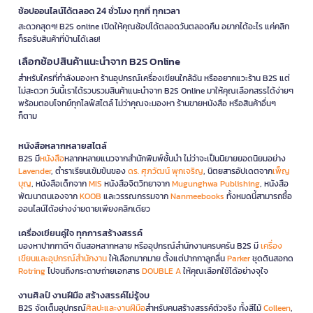
ช้อปออนไลน์ได้ตลอด 24 ชั่วโมง ทุกที่ ทุกเวลา
สะดวกสุดๆ! B2S online เปิดให้คุณช้อปได้ตลอดวันตลอดคืน อยากได้อะไร แค่คลิก
ก็รอรับสินค้าที่บ้านได้เลย!
เลือกช้อปสินค้าแนะนำจาก B2S Online
สำหรับใครที่กำลังมองหา ร้านอุปกรณ์เครื่องเขียนใกล้ฉัน หรืออยากแวะร้าน B2S แต่
ไม่สะดวก วันนี้เราได้รวบรวมสินค้าแนะนำจาก B2S Online มาให้คุณเลือกสรรได้ง่ายๆ
พร้อมตอบโจทย์ทุกไลฟ์สไตล์ ไม่ว่าคุณจะมองหา ร้านขายหนังสือ หรือสินค้าอื่นๆ
ก็ตาม
หนังสือหลากหลายสไตล์
B2S มี
หนังสือ
หลากหลายแนวจากสำนักพิมพ์ชั้นนำ ไม่ว่าจะเป็นนิยายยอดนิยมอย่าง
Lavender
, ตำราเรียนเข้มข้นของ
ดร. ศุภวัฒน์ พุกเจริญ
, นิตยสารอัปเดตจาก
เพ็ญ
บุญ
, หนังสือเด็กจาก
MIS
หนังสือจิตวิทยาจาก
Mugunghwa Publishing
, หนังสือ
พัฒนาตนเองจาก
KOOB
และวรรณกรรมจาก
Nanmeebooks
ทั้งหมดนี้สามารถซื้อ
ออนไลน์ได้อย่างง่ายดายเพียงคลิกเดียว
เครื่องเขียนคู่ใจ ทุกการสร้างสรรค์
มองหาปากกาดีๆ ดินสอหลากหลาย หรืออุปกรณ์สำนักงานครบครัน B2S มี
เครื่อง
เขียนและอุปกรณ์สำนักงาน
ให้เลือกมากมาย ตั้งแต่ปากกาลูกลื่น
Parker
ชุดดินสอกด
Rotring
ไปจนถึงกระดาษถ่ายเอกสาร
DOUBLE A
ให้คุณเลือกใช้ได้อย่างจุใจ
งานศิลป์ งานฝีมือ สร้างสรรค์ไม่รู้จบ
B2S จัดเต็มอุปกรณ์
ศิลปะและงานฝีมือ
สำหรับคนสร้างสรรค์ตัวจริง ทั้งสีไม้
Colleen
,