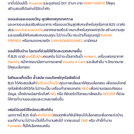
ขาตั้งไม้บนโต๊ะ
Pyramid
และอุปกรณ์ DIY ต่างๆ จาก
MONT MARTE
ให้คุณ
สร้างสรรค์ได้อย่างไร้ขีดจำกัด
ของเล่นและของขวัญ สุดพิเศษทุกเทศกาล
มองหาของเล่นเสริมพัฒนาการ หรือของขวัญสุดพิเศษสำหรับทุกโอกาส B2S เราคัด
สรร
ของเล่นและของขวัญ
หลากหลายสไตล์ เหมาะสำหรับทุกเพศทุกวัย สร้างความสุข
และรอยยิ้มให้กับคนพิเศษของคุณ ไม่ว่าจะเป็น กระเป๋าเก็บอุณหภูมิ
KAKAO
FRIENDS
หรือเกมจดหมายรัก
SIAM BOARDGAMES
เรามีครบ!
ของใช้ในบ้าน ไอเทมที่ช่วยให้ชีวิตสะดวกสบายขึ้น
ที่ B2S เรามี
ของใช้ในบ้าน
ครบครัน ไม่ว่าจะเป็นกาต้มน้ำ
Anitech
, เครื่องฟอกอากาศ
Xiaomi
, หน้ากากอนามัยทางการแพทย์
Double A Care
และสินค้าอื่น ๆ อีกมากมาย
ให้คุณเลือกสรร
ไอทีและแก็ดเจ็ต ล้ำสมัย ตอบโจทย์ทุกไลฟ์สไตล์
B2S ได้คัดสรรสินค้า
ไอทีและแก็ดเจ็ต
คุณภาพเยี่ยมมาให้คุณเลือกสรร เพื่อตอบโจทย์
ทุกไลฟ์สไตล์ดิจิทัล ไม่ว่าจะเป็น เครื่องทำลายเอกสาร
NEO
เพื่อความปลอดภัยของ
ข้อมูล, เอ็กซ์เทอนัลฮาร์ดดิสก์
WD
, หรือ คีย์บอร์ดไร้สายเมาส์คอมโบ
GEEZER
ที่ช่วย
ให้การทำงานของคุณสะดวกสบายยิ่งขึ้น
เฟอร์นิเจอร์ดีไซน์ครบฟังก์ชั่น
นอกจากนี้ B2S ยังมี
เฟอร์นิเจอร์
ครบทุกฟังก์ชันให้คุณได้เลือกสรรเพื่อตกแต่งบ้าน
และที่ทำงาน ไม่ว่าจะเป็นโต๊ะทำงานพับได้ จากแบรนด์
ONE
หรือ เก้าอี้ทำงาน
Furradec
ก็มีให้เลือกครบครัน