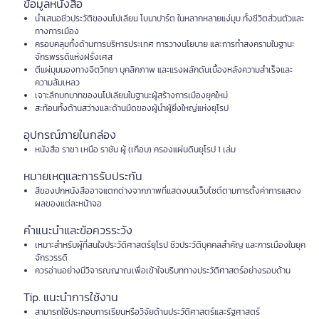
ข้อมูลหนังสือ
นำเสนอชีวประวัติของนโปเลียน โบนาปาร์ต ในหลากหลายแง่มุม ทั้งชีวิตส่วนตัวและ
ทางการเมือง
ครอบคลุมทั้งด้านการบริหารประเทศ การวางนโยบาย และการทำสงครามในฐานะ
จักรพรรดิแห่งฝรั่งเศส
ตีแผ่มุมมองทางจิตวิทยา บุคลิกภาพ และแรงผลักดันเบื้องหลังความสำเร็จและ
ความล้มเหลว
เจาะลึกบทบาทของนโปเลียนในฐานะผู้สร้างการเมืองยุคใหม่
สะท้อนทั้งด้านสว่างและด้านมืดของผู้นำผู้ยิ่งใหญ่แห่งยุโรป
อุปกรณ์ภายในกล่อง
หนังสือ ราชา เหนือ ราชัน ผู้ (เกือบ) ครองแผ่นดินยุโรป 1 เล่ม
หมายเหตุและการรับประกัน
สีของปกหนังสืออาจแตกต่างจากภาพที่แสดงบนเว็บไซต์ตามการตั้งค่าการแสดง
ผลของแต่ละหน้าจอ
คำแนะนำและข้อควรระวัง
เหมาะสำหรับผู้ที่สนใจประวัติศาสตร์ยุโรป ชีวประวัติบุคคลสำคัญ และการเมืองในยุค
จักรวรรดิ
ควรอ่านอย่างมีวิจารณญาณเพื่อเข้าใจบริบททางประวัติศาสตร์อย่างรอบด้าน
Tip. แนะนำการใช้งาน
สามารถใช้ประกอบการเรียนหรือวิจัยด้านประวัติศาสตร์และรัฐศาสตร์