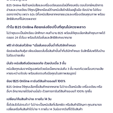
B2S Online คือร้านหนังสือและเครื่องเขียนออนไลน์ที่ครบครัน ตอบโจทย์คนรักการ
อ่านและงานเขียน ให้คุณรู้สึกเหมือนมีร้านหนังสือใกล้ฉันอยู่ในมือ ช้อปง่าย ไม่ต้อง
ออกจากบ้าน เพราะ b2s มีทั้งหนังสือหลากหลายแนวและเครื่องเขียนคุณภาพ พร้อม
สิทธิพิเศษที่ไม่ควรพลาด!
ทำไม B2S Online คือแหล่งช้อปปิ้งที่คุณไม่ควรพลาด
ไม่ว่าคุณจะเป็นนักเรียน นักศึกษา คนทำงาน B2S พร้อมให้คุณเลือกสินค้าคุณภาพได้
ตลอด 24 ชั่วโมง พร้อมโปรโมชั่นและสิทธิพิเศษมากมาย
ฟรี! ค่าจัดส่งทั่วไทย *เมื่อสั่งครบขั้นต่ำที่บริษัทกำหนด
ช้อปเพลินเกินคุ้ม! เพียงมียอดสั่งซื้อสินค้าขั้นต่ำที่บริษัทกำหนด รับสิทธิ์ส่งฟรีถึงบ้าน
ไม่ต้องจ่ายเพิ่ม
มั่นใจ หนังสือถึงมือปลอดภัย ด้วยบับเบิ้ล 3 ชั้น
หนังสือทุกเล่มจากบีทูเอสห่อด้วยบับเบิ้ลหนาแน่นถึง 3 ชั้น หมดกังวลเรื่องความเสีย
หายระหว่างจัดส่ง พร้อมส่งตรงถึงมือคุณในสภาพสมบูรณ์
ช้อป B2S Online การันตีสินค้าของแท้ 100%
B2S Online ให้คุณเลือกซื้อสินค้าหลากหลาย ไม่ว่าจะเป็นหนังสือ เครื่องเขียน หรือ
อื่นๆ อีกมากมายได้อย่างมั่นใจ ด้วยการการันตีสินค้าของแท้ 100% ทุกชิ้น
เปลี่ยน/คืนสินค้าง่าย ภายใน 14 วัน
ซื้อไปแล้วไม่ตรงใจ? ไม่ว่าจะเป็นหนังสือที่เลือกผิด หรือสินค้ามีปัญหา คุณสามารถ
เปลี่ยนหรือคืนสินค้าได้ง่าย ๆ ภายใน 14 วันนับจากวันที่ได้รับสินค้า