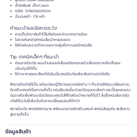
ผู้เขียน: ไชยยศ ปั้นสกุลไชย
สำนักพิมพ์: เช็ก/Czech
ISBN : 9786166091014
จำนวนหน้า : 176 หน้า
คำแนะนำและข้อควรระวัง
ควรเก็บรักษาสินค้าไว้ในที่แห้งและห่างจากความร้อน
ไม่ควรหันหน้าปกหนังสือเข้าหาแสงแดด
ใช้ผ้าแห้งสะอาดทำความสะอาดฝุ่นที่เกาะบนหน้าหนังสือ
Tip. เทคนิคเล็กๆ ที่แนะนำ
ก่อนขายไอเดีย ลองนำเสนอแก่เพื่อนหรือครอบครัวเพื่อขอความคิดเห็นและ
ปรับปรุงให้ดีขึ้น
ใช้ภาษากายและเสียงที่มั่นใจเมื่อเสนอไอเดียเพื่อเพิ่มความน่าเชื่อถือ
ฝึกขายไอเดียให้เป็น พร้อมเรียนรู้วิธีการและเทคนิคต่าง ๆ ที่จะช่วยให้คุณเปลี่ยนความ
คิดสร้างสรรค์เป็นความสำเร็จ หนังสือเล่มนี้จะช่วยเปิดมุมมองใหม่ๆ และเป็นแหล่งแรง
บันดาลใจเพื่อพัฒนาไอเดียของคุณไปให้ไกลถึงเป้าหมายที่ตั้งไว้ สั่งซื้อหนังสือขายไอ
เดียให้ปังวันนี้เพื่อเริ่มต้นการเปลี่ยนแปลงที่ดีกว่า!
#ขายไอเดีย #เทคนิคการขาย #พัฒนาความคิดสร้างสรรค์ #หนังสือธุรกิจ #เส้นทาง
สู่ความสำเร็จ
ข้อมูลสินค้า