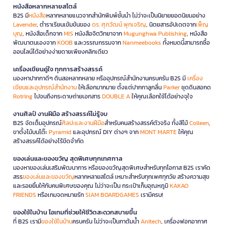
หนังสือหลากหลายสไตล์
B2S มี
หนังสือ
หลากหลายแนวจากสำนักพิมพ์ชั้นนำ ไม่ว่าจะเป็นนิยายยอดนิยมอย่าง
Lavender
, ตำราเรียนเข้มข้นของ
ดร. ศุภวัฒน์ พุกเจริญ
, นิตยสารอัปเดตจาก
เพ็ญ
บุญ
, หนังสือเด็กจาก
MIS
หนังสือจิตวิทยาจาก
Mugunghwa Publishing
, หนังสือ
พัฒนาตนเองจาก
KOOB
และวรรณกรรมจาก
Nanmeebooks
ทั้งหมดนี้สามารถซื้อ
ออนไลน์ได้อย่างง่ายดายเพียงคลิกเดียว
เครื่องเขียนคู่ใจ ทุกการสร้างสรรค์
มองหาปากกาดีๆ ดินสอหลากหลาย หรืออุปกรณ์สำนักงานครบครัน B2S มี
เครื่อง
เขียนและอุปกรณ์สำนักงาน
ให้เลือกมากมาย ตั้งแต่ปากกาลูกลื่น
Parker
ชุดดินสอกด
Rotring
ไปจนถึงกระดาษถ่ายเอกสาร
DOUBLE A
ให้คุณเลือกใช้ได้อย่างจุใจ
งานศิลป์ งานฝีมือ สร้างสรรค์ไม่รู้จบ
B2S จัดเต็มอุปกรณ์
ศิลปะและงานฝีมือ
สำหรับคนสร้างสรรค์ตัวจริง ทั้งสีไม้
Colleen
,
ขาตั้งไม้บนโต๊ะ
Pyramid
และอุปกรณ์ DIY ต่างๆ จาก
MONT MARTE
ให้คุณ
สร้างสรรค์ได้อย่างไร้ขีดจำกัด
ของเล่นและของขวัญ สุดพิเศษทุกเทศกาล
มองหาของเล่นเสริมพัฒนาการ หรือของขวัญสุดพิเศษสำหรับทุกโอกาส B2S เราคัด
สรร
ของเล่นและของขวัญ
หลากหลายสไตล์ เหมาะสำหรับทุกเพศทุกวัย สร้างความสุข
และรอยยิ้มให้กับคนพิเศษของคุณ ไม่ว่าจะเป็น กระเป๋าเก็บอุณหภูมิ
KAKAO
FRIENDS
หรือเกมจดหมายรัก
SIAM BOARDGAMES
เรามีครบ!
ของใช้ในบ้าน ไอเทมที่ช่วยให้ชีวิตสะดวกสบายขึ้น
ที่ B2S เรามี
ของใช้ในบ้าน
ครบครัน ไม่ว่าจะเป็นกาต้มน้ำ
Anitech
, เครื่องฟอกอากาศ