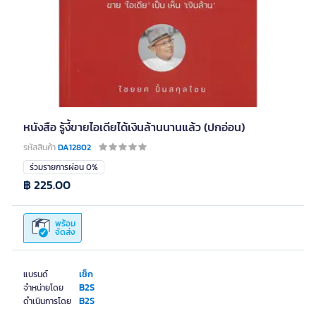
หนังสือ รู้งี้ขายไอเดียได้เงินล้านนานแล้ว (ปกอ่อน)
รหัสสินค้า
DA12802
ร่วมรายการผ่อน 0%
฿ 225.00
พร้อม
จัดส่ง
เช็ก
แบรนด์
B2S
จำหน่ายโดย
B2S
ดำเนินการโดย