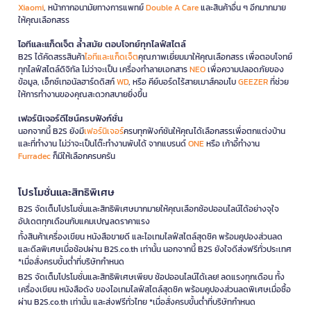
Xiaomi
, หน้ากากอนามัยทางการแพทย์
Double A Care
และสินค้าอื่น ๆ อีกมากมาย
ให้คุณเลือกสรร
ไอทีและแก็ดเจ็ต ล้ำสมัย ตอบโจทย์ทุกไลฟ์สไตล์
B2S ได้คัดสรรสินค้า
ไอทีและแก็ดเจ็ต
คุณภาพเยี่ยมมาให้คุณเลือกสรร เพื่อตอบโจทย์
ทุกไลฟ์สไตล์ดิจิทัล ไม่ว่าจะเป็น เครื่องทำลายเอกสาร
NEO
เพื่อความปลอดภัยของ
ข้อมูล, เอ็กซ์เทอนัลฮาร์ดดิสก์
WD
, หรือ คีย์บอร์ดไร้สายเมาส์คอมโบ
GEEZER
ที่ช่วย
ให้การทำงานของคุณสะดวกสบายยิ่งขึ้น
เฟอร์นิเจอร์ดีไซน์ครบฟังก์ชั่น
นอกจากนี้ B2S ยังมี
เฟอร์นิเจอร์
ครบทุกฟังก์ชันให้คุณได้เลือกสรรเพื่อตกแต่งบ้าน
และที่ทำงาน ไม่ว่าจะเป็นโต๊ะทำงานพับได้ จากแบรนด์
ONE
หรือ เก้าอี้ทำงาน
Furradec
ก็มีให้เลือกครบครัน
โปรโมชั่นและสิทธิพิเศษ
B2S จัดเต็มโปรโมชั่นและสิทธิพิเศษมากมายให้คุณเลือกช้อปออนไลน์ได้อย่างจุใจ
อัปเดตทุกเดือนกับแคมเปญลดราคาแรง
ทั้งสินค้าเครื่องเขียน หนังสือขายดี และไอเทมไลฟ์สไตล์สุดชิค พร้อมคูปองส่วนลด
และดีลพิเศษเมื่อช้อปผ่าน B2S.co.th เท่านั้น นอกจากนี้ B2S ยังใจดีส่งฟรีทั่วประเทศ
*เมื่อสั่งครบขั้นต่ำที่บริษัทกำหนด
B2S จัดเต็มโปรโมชั่นและสิทธิพิเศษเพียบ ช้อปออนไลน์ได้เลย! ลดแรงทุกเดือน ทั้ง
เครื่องเขียน หนังสือดัง ของไอเทมไลฟ์สไตล์สุดชิค พร้อมคูปองส่วนลดพิเศษเมื่อซื้อ
ผ่าน B2S.co.th เท่านั้น และส่งฟรีทั่วไทย *เมื่อสั่งครบขั้นต่ำที่บริษัทกำหนด