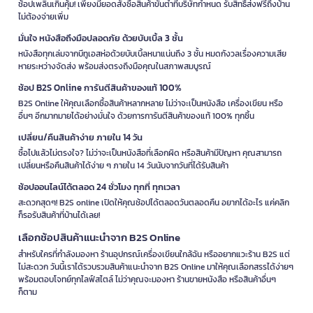
ช้อปเพลินเกินคุ้ม! เพียงมียอดสั่งซื้อสินค้าขั้นต่ำที่บริษัทกำหนด รับสิทธิ์ส่งฟรีถึงบ้าน
ไม่ต้องจ่ายเพิ่ม
มั่นใจ หนังสือถึงมือปลอดภัย ด้วยบับเบิ้ล 3 ชั้น
หนังสือทุกเล่มจากบีทูเอสห่อด้วยบับเบิ้ลหนาแน่นถึง 3 ชั้น หมดกังวลเรื่องความเสีย
หายระหว่างจัดส่ง พร้อมส่งตรงถึงมือคุณในสภาพสมบูรณ์
ช้อป B2S Online การันตีสินค้าของแท้ 100%
B2S Online ให้คุณเลือกซื้อสินค้าหลากหลาย ไม่ว่าจะเป็นหนังสือ เครื่องเขียน หรือ
อื่นๆ อีกมากมายได้อย่างมั่นใจ ด้วยการการันตีสินค้าของแท้ 100% ทุกชิ้น
เปลี่ยน/คืนสินค้าง่าย ภายใน 14 วัน
ซื้อไปแล้วไม่ตรงใจ? ไม่ว่าจะเป็นหนังสือที่เลือกผิด หรือสินค้ามีปัญหา คุณสามารถ
เปลี่ยนหรือคืนสินค้าได้ง่าย ๆ ภายใน 14 วันนับจากวันที่ได้รับสินค้า
ช้อปออนไลน์ได้ตลอด 24 ชั่วโมง ทุกที่ ทุกเวลา
สะดวกสุดๆ! B2S online เปิดให้คุณช้อปได้ตลอดวันตลอดคืน อยากได้อะไร แค่คลิก
ก็รอรับสินค้าที่บ้านได้เลย!
เลือกช้อปสินค้าแนะนำจาก B2S Online
สำหรับใครที่กำลังมองหา ร้านอุปกรณ์เครื่องเขียนใกล้ฉัน หรืออยากแวะร้าน B2S แต่
ไม่สะดวก วันนี้เราได้รวบรวมสินค้าแนะนำจาก B2S Online มาให้คุณเลือกสรรได้ง่ายๆ
พร้อมตอบโจทย์ทุกไลฟ์สไตล์ ไม่ว่าคุณจะมองหา ร้านขายหนังสือ หรือสินค้าอื่นๆ
ก็ตาม