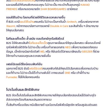
สรร
ของเล่นและของขวัญ
หลากหลายสไตล์ เหมาะสำหรับทุกเพศทุกวัย สร้างความสุข
และรอยยิ้มให้กับคนพิเศษของคุณ ไม่ว่าจะเป็น กระเป๋าเก็บอุณหภูมิ
KAKAO
FRIENDS
หรือเกมจดหมายรัก
SIAM BOARDGAMES
เรามีครบ!
ของใช้ในบ้าน ไอเทมที่ช่วยให้ชีวิตสะดวกสบายขึ้น
ที่ B2S เรามี
ของใช้ในบ้าน
ครบครัน ไม่ว่าจะเป็นกาต้มน้ำ
Anitech
, เครื่องฟอกอากาศ
Xiaomi
, หน้ากากอนามัยทางการแพทย์
Double A Care
และสินค้าอื่น ๆ อีกมากมาย
ให้คุณเลือกสรร
ไอทีและแก็ดเจ็ต ล้ำสมัย ตอบโจทย์ทุกไลฟ์สไตล์
B2S ได้คัดสรรสินค้า
ไอทีและแก็ดเจ็ต
คุณภาพเยี่ยมมาให้คุณเลือกสรร เพื่อตอบโจทย์
ทุกไลฟ์สไตล์ดิจิทัล ไม่ว่าจะเป็น เครื่องทำลายเอกสาร
NEO
เพื่อความปลอดภัยของ
ข้อมูล, เอ็กซ์เทอนัลฮาร์ดดิสก์
WD
, หรือ คีย์บอร์ดไร้สายเมาส์คอมโบ
GEEZER
ที่ช่วย
ให้การทำงานของคุณสะดวกสบายยิ่งขึ้น
เฟอร์นิเจอร์ดีไซน์ครบฟังก์ชั่น
นอกจากนี้ B2S ยังมี
เฟอร์นิเจอร์
ครบทุกฟังก์ชันให้คุณได้เลือกสรรเพื่อตกแต่งบ้าน
และที่ทำงาน ไม่ว่าจะเป็นโต๊ะทำงานพับได้ จากแบรนด์
ONE
หรือ เก้าอี้ทำงาน
Furradec
ก็มีให้เลือกครบครัน
โปรโมชั่นและสิทธิพิเศษ
B2S จัดเต็มโปรโมชั่นและสิทธิพิเศษมากมายให้คุณเลือกช้อปออนไลน์ได้อย่างจุใจ
อัปเดตทุกเดือนกับแคมเปญลดราคาแรง
ทั้งสินค้าเครื่องเขียน หนังสือขายดี และไอเทมไลฟ์สไตล์สุดชิค พร้อมคูปองส่วนลด