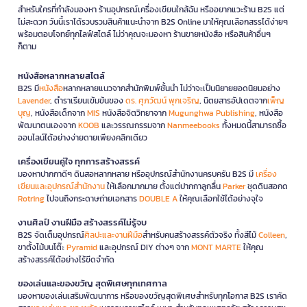
สำหรับใครที่กำลังมองหา ร้านอุปกรณ์เครื่องเขียนใกล้ฉัน หรืออยากแวะร้าน B2S แต่
ไม่สะดวก วันนี้เราได้รวบรวมสินค้าแนะนำจาก B2S Online มาให้คุณเลือกสรรได้ง่ายๆ
พร้อมตอบโจทย์ทุกไลฟ์สไตล์ ไม่ว่าคุณจะมองหา ร้านขายหนังสือ หรือสินค้าอื่นๆ
ก็ตาม
หนังสือหลากหลายสไตล์
B2S มี
หนังสือ
หลากหลายแนวจากสำนักพิมพ์ชั้นนำ ไม่ว่าจะเป็นนิยายยอดนิยมอย่าง
Lavender
, ตำราเรียนเข้มข้นของ
ดร. ศุภวัฒน์ พุกเจริญ
, นิตยสารอัปเดตจาก
เพ็ญ
บุญ
, หนังสือเด็กจาก
MIS
หนังสือจิตวิทยาจาก
Mugunghwa Publishing
, หนังสือ
พัฒนาตนเองจาก
KOOB
และวรรณกรรมจาก
Nanmeebooks
ทั้งหมดนี้สามารถซื้อ
ออนไลน์ได้อย่างง่ายดายเพียงคลิกเดียว
เครื่องเขียนคู่ใจ ทุกการสร้างสรรค์
มองหาปากกาดีๆ ดินสอหลากหลาย หรืออุปกรณ์สำนักงานครบครัน B2S มี
เครื่อง
เขียนและอุปกรณ์สำนักงาน
ให้เลือกมากมาย ตั้งแต่ปากกาลูกลื่น
Parker
ชุดดินสอกด
Rotring
ไปจนถึงกระดาษถ่ายเอกสาร
DOUBLE A
ให้คุณเลือกใช้ได้อย่างจุใจ
งานศิลป์ งานฝีมือ สร้างสรรค์ไม่รู้จบ
B2S จัดเต็มอุปกรณ์
ศิลปะและงานฝีมือ
สำหรับคนสร้างสรรค์ตัวจริง ทั้งสีไม้
Colleen
,
ขาตั้งไม้บนโต๊ะ
Pyramid
และอุปกรณ์ DIY ต่างๆ จาก
MONT MARTE
ให้คุณ
สร้างสรรค์ได้อย่างไร้ขีดจำกัด
ของเล่นและของขวัญ สุดพิเศษทุกเทศกาล
มองหาของเล่นเสริมพัฒนาการ หรือของขวัญสุดพิเศษสำหรับทุกโอกาส B2S เราคัด