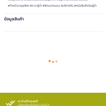
#หัวหน้างานยุคใหม่ #ภาวะผู้นำ #พัฒนาตนเอง #บริหารทีม #หนังสือสำหรับผู้นำ
ข้อมูลสินค้า
การันตีของแท้
เลือกช้อปได้อย่างมั่นใจ​