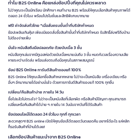
ทำไม B2S Online คือแหล่งช้อปปิ้งที่คุณไม่ควรพลาด
ไม่ว่าคุณจะเป็นนักเรียน นักศึกษา คนทำงาน B2S พร้อมให้คุณเลือกสินค้าคุณภาพได้
ตลอด 24 ชั่วโมง พร้อมโปรโมชั่นและสิทธิพิเศษมากมาย
ฟรี! ค่าจัดส่งทั่วไทย *เมื่อสั่งครบขั้นต่ำที่บริษัทกำหนด
ช้อปเพลินเกินคุ้ม! เพียงมียอดสั่งซื้อสินค้าขั้นต่ำที่บริษัทกำหนด รับสิทธิ์ส่งฟรีถึงบ้าน
ไม่ต้องจ่ายเพิ่ม
มั่นใจ หนังสือถึงมือปลอดภัย ด้วยบับเบิ้ล 3 ชั้น
หนังสือทุกเล่มจากบีทูเอสห่อด้วยบับเบิ้ลหนาแน่นถึง 3 ชั้น หมดกังวลเรื่องความเสีย
หายระหว่างจัดส่ง พร้อมส่งตรงถึงมือคุณในสภาพสมบูรณ์
ช้อป B2S Online การันตีสินค้าของแท้ 100%
B2S Online ให้คุณเลือกซื้อสินค้าหลากหลาย ไม่ว่าจะเป็นหนังสือ เครื่องเขียน หรือ
อื่นๆ อีกมากมายได้อย่างมั่นใจ ด้วยการการันตีสินค้าของแท้ 100% ทุกชิ้น
เปลี่ยน/คืนสินค้าง่าย ภายใน 14 วัน
ซื้อไปแล้วไม่ตรงใจ? ไม่ว่าจะเป็นหนังสือที่เลือกผิด หรือสินค้ามีปัญหา คุณสามารถ
เปลี่ยนหรือคืนสินค้าได้ง่าย ๆ ภายใน 14 วันนับจากวันที่ได้รับสินค้า
ช้อปออนไลน์ได้ตลอด 24 ชั่วโมง ทุกที่ ทุกเวลา
สะดวกสุดๆ! B2S online เปิดให้คุณช้อปได้ตลอดวันตลอดคืน อยากได้อะไร แค่คลิก
ก็รอรับสินค้าที่บ้านได้เลย!
เลือกช้อปสินค้าแนะนำจาก B2S Online