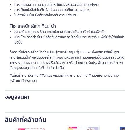
ควรอ่านและทำความเข้าใจเนื้อหาในแต่ละหัวข้อก่อนทำแบบฝึกหัด
ควรเก็บหนังสือไว้ในที่แห้ง ห่างจากความชื้นและแสงแดด
ไม่ควรพับหน้าหนังสือเพื่อป้องกันความเสียหาย
Tip. เทคนิคเล็กๆ ที่แนะนำ
ลองสร้างแผนการเรียน โดยแบ่งเวลาในแต่ละวันสำหรับทำแบบฝึกหัด
เชื่อมโยงตัวอย่างในหนังสือกับสถานการณ์จริงในชีวิตประจำวัน เพื่อให้จำได้แม่นยำ
ยิ่งขึ้น
ถ้าคุณกำลังหาเครื่องมือช่วยเรียนรู้ภาษาอังกฤษ "รู้ Tenses เก่งกริยา เพิ่มพื้นฐาน
ภาษาให้แน่นปึ้ก" คือ ตัวช่วยสำคัญที่คุณไม่ควรพลาด! หนังสือเล่มนี้จะช่วยให้คุณเข้าใจ
Tenses อย่างง่ายดาย ไม่ว่าจะเริ่มต้นจาก 0 หรือต้องการปรับปรุงพัฒนาการใช้ภาษา
อังกฤษของคุณในระดับที่แม่นยำกว่าเดิม
#เรียนรู้ภาษาอังกฤษ #Tenses #แบบฝึกหัดภาษาอังกฤษ #หนังสือภาษาอังกฤษ
#พัฒนาทักษะภาษา
ข้อมูลสินค้า
สินค้าที่คล้ายกัน