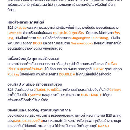
พร้อมตอบโจทย์ทุกไลฟ์สไตล์ ไม่ว่าคุณจะมองหา ร้านขายหนังสือ หรือสินค้าอื่นๆ
ก็ตาม
หนังสือหลากหลายสไตล์
B2S มี
หนังสือ
หลากหลายแนวจากสำนักพิมพ์ชั้นนำ ไม่ว่าจะเป็นนิยายยอดนิยมอย่าง
Lavender
, ตำราเรียนเข้มข้นของ
ดร. ศุภวัฒน์ พุกเจริญ
, นิตยสารอัปเดตจาก
เพ็ญ
บุญ
, หนังสือเด็กจาก
MIS
หนังสือจิตวิทยาจาก
Mugunghwa Publishing
, หนังสือ
พัฒนาตนเองจาก
KOOB
และวรรณกรรมจาก
Nanmeebooks
ทั้งหมดนี้สามารถซื้อ
ออนไลน์ได้อย่างง่ายดายเพียงคลิกเดียว
เครื่องเขียนคู่ใจ ทุกการสร้างสรรค์
มองหาปากกาดีๆ ดินสอหลากหลาย หรืออุปกรณ์สำนักงานครบครัน B2S มี
เครื่อง
เขียนและอุปกรณ์สำนักงาน
ให้เลือกมากมาย ตั้งแต่ปากกาลูกลื่น
Parker
ชุดดินสอกด
Rotring
ไปจนถึงกระดาษถ่ายเอกสาร
DOUBLE A
ให้คุณเลือกใช้ได้อย่างจุใจ
งานศิลป์ งานฝีมือ สร้างสรรค์ไม่รู้จบ
B2S จัดเต็มอุปกรณ์
ศิลปะและงานฝีมือ
สำหรับคนสร้างสรรค์ตัวจริง ทั้งสีไม้
Colleen
,
ขาตั้งไม้บนโต๊ะ
Pyramid
และอุปกรณ์ DIY ต่างๆ จาก
MONT MARTE
ให้คุณ
สร้างสรรค์ได้อย่างไร้ขีดจำกัด
ของเล่นและของขวัญ สุดพิเศษทุกเทศกาล
มองหาของเล่นเสริมพัฒนาการ หรือของขวัญสุดพิเศษสำหรับทุกโอกาส B2S เราคัด
สรร
ของเล่นและของขวัญ
หลากหลายสไตล์ เหมาะสำหรับทุกเพศทุกวัย สร้างความสุข
และรอยยิ้มให้กับคนพิเศษของคุณ ไม่ว่าจะเป็น กระเป๋าเก็บอุณหภูมิ
KAKAO