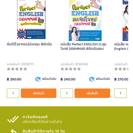
คัมภีร์ไวยากรณ์อังกฤษ พิชิตข้อ
หนังสือ Perfect ENGLISH ตะลุย
หนังสือ คอร์
โจทย์ GRAMMAR พิชิตข้อสอบ
English Gra
ไวยากรณ์อัง
รหัสสินค้า D090173
รหัสสินค้า D093492
รหัสสินค้า D
฿ 250.00
พร้อมจัดส่ง
฿ 240.00
พร้อมจัดส่ง
฿ 270.00
เพิ่มสินค้า
เพิ่มสินค้า
การันตีของแท้
เลือกช้อปได้อย่างมั่นใจ​
คืนสินค้าได้ภายใน 14 วัน