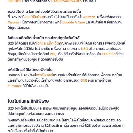
FRIENDS
หรือเกมจดหมายรัก
SIAM BOARDGAMES
เรามีครบ!
ของใช้ในบ้าน ไอเทมที่ช่วยให้ชีวิตสะดวกสบายขึ้น
ที่ B2S เรามี
ของใช้ในบ้าน
ครบครัน ไม่ว่าจะเป็นกาต้มน้ำ
Anitech
, เครื่องฟอกอากาศ
Xiaomi
, หน้ากากอนามัยทางการแพทย์
Double A Care
และสินค้าอื่น ๆ อีกมากมาย
ให้คุณเลือกสรร
ไอทีและแก็ดเจ็ต ล้ำสมัย ตอบโจทย์ทุกไลฟ์สไตล์
B2S ได้คัดสรรสินค้า
ไอทีและแก็ดเจ็ต
คุณภาพเยี่ยมมาให้คุณเลือกสรร เพื่อตอบโจทย์
ทุกไลฟ์สไตล์ดิจิทัล ไม่ว่าจะเป็น เครื่องทำลายเอกสาร
NEO
เพื่อความปลอดภัยของ
ข้อมูล, เอ็กซ์เทอนัลฮาร์ดดิสก์
WD
, หรือ คีย์บอร์ดไร้สายเมาส์คอมโบ
GEEZER
ที่ช่วย
ให้การทำงานของคุณสะดวกสบายยิ่งขึ้น
เฟอร์นิเจอร์ดีไซน์ครบฟังก์ชั่น
นอกจากนี้ B2S ยังมี
เฟอร์นิเจอร์
ครบทุกฟังก์ชันให้คุณได้เลือกสรรเพื่อตกแต่งบ้าน
และที่ทำงาน ไม่ว่าจะเป็นโต๊ะทำงานพับได้ จากแบรนด์
ONE
หรือ เก้าอี้ทำงาน
Furradec
ก็มีให้เลือกครบครัน
โปรโมชั่นและสิทธิพิเศษ
B2S จัดเต็มโปรโมชั่นและสิทธิพิเศษมากมายให้คุณเลือกช้อปออนไลน์ได้อย่างจุใจ
อัปเดตทุกเดือนกับแคมเปญลดราคาแรง
ทั้งสินค้าเครื่องเขียน หนังสือขายดี และไอเทมไลฟ์สไตล์สุดชิค พร้อมคูปองส่วนลด
และดีลพิเศษเมื่อช้อปผ่าน B2S.co.th เท่านั้น นอกจากนี้ B2S ยังใจดีส่งฟรีทั่วประเทศ
*เมื่อสั่งครบขั้นต่ำที่บริษัทกำหนด