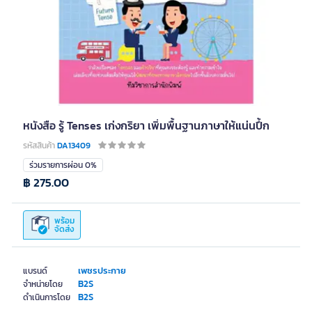
หนังสือ รู้ Tenses เก่งกริยา เพิ่มพื้นฐานภาษาให้แน่นปึ้ก
รหัสสินค้า
DA13409
ร่วมรายการผ่อน 0%
฿ 275.00
พร้อม
จัดส่ง
เพชรประกาย
แบรนด์
B2S
จำหน่ายโดย
B2S
ดำเนินการโดย