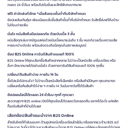
ตลอด 24 ชั่วโมง พร้อมโปรโมชั่นและสิทธิพิเศษมากมาย
ฟรี! ค่าจัดส่งทั่วไทย *เมื่อสั่งครบขั้นต่ำที่บริษัทกำหนด
ช้อปเพลินเกินคุ้ม! เพียงมียอดสั่งซื้อสินค้าขั้นต่ำที่บริษัทกำหนด รับสิทธิ์ส่งฟรีถึงบ้าน
ไม่ต้องจ่ายเพิ่ม
มั่นใจ หนังสือถึงมือปลอดภัย ด้วยบับเบิ้ล 3 ชั้น
หนังสือทุกเล่มจากบีทูเอสห่อด้วยบับเบิ้ลหนาแน่นถึง 3 ชั้น หมดกังวลเรื่องความเสีย
หายระหว่างจัดส่ง พร้อมส่งตรงถึงมือคุณในสภาพสมบูรณ์
ช้อป B2S Online การันตีสินค้าของแท้ 100%
B2S Online ให้คุณเลือกซื้อสินค้าหลากหลาย ไม่ว่าจะเป็นหนังสือ เครื่องเขียน หรือ
อื่นๆ อีกมากมายได้อย่างมั่นใจ ด้วยการการันตีสินค้าของแท้ 100% ทุกชิ้น
เปลี่ยน/คืนสินค้าง่าย ภายใน 14 วัน
ซื้อไปแล้วไม่ตรงใจ? ไม่ว่าจะเป็นหนังสือที่เลือกผิด หรือสินค้ามีปัญหา คุณสามารถ
เปลี่ยนหรือคืนสินค้าได้ง่าย ๆ ภายใน 14 วันนับจากวันที่ได้รับสินค้า
ช้อปออนไลน์ได้ตลอด 24 ชั่วโมง ทุกที่ ทุกเวลา
สะดวกสุดๆ! B2S online เปิดให้คุณช้อปได้ตลอดวันตลอดคืน อยากได้อะไร แค่คลิก
ก็รอรับสินค้าที่บ้านได้เลย!
เลือกช้อปสินค้าแนะนำจาก B2S Online
สำหรับใครที่กำลังมองหา ร้านอุปกรณ์เครื่องเขียนใกล้ฉัน หรืออยากแวะร้าน B2S แต่
ไม่สะดวก วันนี้เราได้รวบรวมสินค้าแนะนำจาก B2S Online มาให้คุณเลือกสรรได้ง่ายๆ