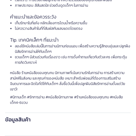
เรื่องราว: การช่วยเหลือลูกหมาจากความร่วมมือของคุณกบและพี่น้อง
ภาพประกอบ: สีสันสดใส ช่วยดึงดูดเด็กๆ ในการอ่าน
คำแนะนำและข้อควรระวัง
เก็บรักษาในที่แห้ง หลีกเลี่ยงการโดนน้ำหรือความชื้น
ไม่ควรวางสินค้าในที่ที่สัมผัสกับแสงแดดโดยตรง
Tip. เทคนิคเล็กๆ ที่แนะนำ
ลองใช้หนังสือเล่มนี้ในการอ่านนิทานก่อนนอน เพื่อสร้างความรู้สึกอบอุ่นและปลูกฝัง
นิสัยรักการอ่านให้กับเด็กๆ
ชวนเด็กๆ มีส่วนร่วมกับเรื่องราว เช่น การตั้งคำถามเกี่ยวกับตัวละคร เพื่อกระตุ้น
การคิดวิเคราะห์
หนังสือ ร้านหนังสือของคุณกบ นิทานภาพที่เน้นความรักในการอ่าน การสร้างความ
สามัคคีในสังคม และคุณค่าของหนังสือ เหมาะสำหรับพ่อแม่ที่ต้องการเสริมสร้าง
จินตนาการและจิตใจที่ดีให้กับเด็กๆ สั่งซื้อวันนี้เพื่อปลูกฝังนิสัยรักการอ่านตั้งแต่วัย
เยาว์!
#นิทานเด็ก #รักการอ่าน #หนังสือนิทานภาพ #ร้านหนังสือของคุณกบ #หนังสือ
เด็ก4-6ขวบ
ข้อมูลสินค้า