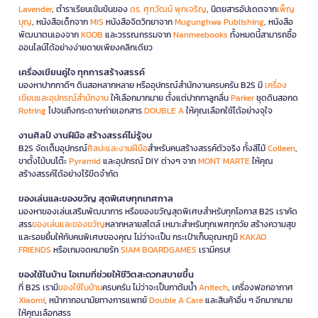
Lavender
, ตำราเรียนเข้มข้นของ
ดร. ศุภวัฒน์ พุกเจริญ
, นิตยสารอัปเดตจาก
เพ็ญ
บุญ
, หนังสือเด็กจาก
MIS
หนังสือจิตวิทยาจาก
Mugunghwa Publishing
, หนังสือ
พัฒนาตนเองจาก
KOOB
และวรรณกรรมจาก
Nanmeebooks
ทั้งหมดนี้สามารถซื้อ
ออนไลน์ได้อย่างง่ายดายเพียงคลิกเดียว
เครื่องเขียนคู่ใจ ทุกการสร้างสรรค์
มองหาปากกาดีๆ ดินสอหลากหลาย หรืออุปกรณ์สำนักงานครบครัน B2S มี
เครื่อง
เขียนและอุปกรณ์สำนักงาน
ให้เลือกมากมาย ตั้งแต่ปากกาลูกลื่น
Parker
ชุดดินสอกด
Rotring
ไปจนถึงกระดาษถ่ายเอกสาร
DOUBLE A
ให้คุณเลือกใช้ได้อย่างจุใจ
งานศิลป์ งานฝีมือ สร้างสรรค์ไม่รู้จบ
B2S จัดเต็มอุปกรณ์
ศิลปะและงานฝีมือ
สำหรับคนสร้างสรรค์ตัวจริง ทั้งสีไม้
Colleen
,
ขาตั้งไม้บนโต๊ะ
Pyramid
และอุปกรณ์ DIY ต่างๆ จาก
MONT MARTE
ให้คุณ
สร้างสรรค์ได้อย่างไร้ขีดจำกัด
ของเล่นและของขวัญ สุดพิเศษทุกเทศกาล
มองหาของเล่นเสริมพัฒนาการ หรือของขวัญสุดพิเศษสำหรับทุกโอกาส B2S เราคัด
สรร
ของเล่นและของขวัญ
หลากหลายสไตล์ เหมาะสำหรับทุกเพศทุกวัย สร้างความสุข
และรอยยิ้มให้กับคนพิเศษของคุณ ไม่ว่าจะเป็น กระเป๋าเก็บอุณหภูมิ
KAKAO
FRIENDS
หรือเกมจดหมายรัก
SIAM BOARDGAMES
เรามีครบ!
ของใช้ในบ้าน ไอเทมที่ช่วยให้ชีวิตสะดวกสบายขึ้น
ที่ B2S เรามี
ของใช้ในบ้าน
ครบครัน ไม่ว่าจะเป็นกาต้มน้ำ
Anitech
, เครื่องฟอกอากาศ
Xiaomi
, หน้ากากอนามัยทางการแพทย์
Double A Care
และสินค้าอื่น ๆ อีกมากมาย
ให้คุณเลือกสรร