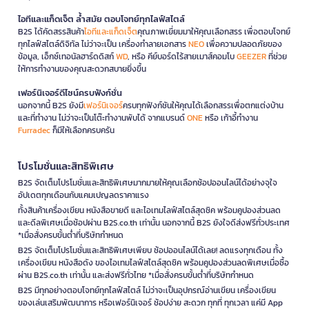
ไอทีและแก็ดเจ็ต ล้ำสมัย ตอบโจทย์ทุกไลฟ์สไตล์
B2S ได้คัดสรรสินค้า
ไอทีและแก็ดเจ็ต
คุณภาพเยี่ยมมาให้คุณเลือกสรร เพื่อตอบโจทย์
ทุกไลฟ์สไตล์ดิจิทัล ไม่ว่าจะเป็น เครื่องทำลายเอกสาร
NEO
เพื่อความปลอดภัยของ
ข้อมูล, เอ็กซ์เทอนัลฮาร์ดดิสก์
WD
, หรือ คีย์บอร์ดไร้สายเมาส์คอมโบ
GEEZER
ที่ช่วย
ให้การทำงานของคุณสะดวกสบายยิ่งขึ้น
เฟอร์นิเจอร์ดีไซน์ครบฟังก์ชั่น
นอกจากนี้ B2S ยังมี
เฟอร์นิเจอร์
ครบทุกฟังก์ชันให้คุณได้เลือกสรรเพื่อตกแต่งบ้าน
และที่ทำงาน ไม่ว่าจะเป็นโต๊ะทำงานพับได้ จากแบรนด์
ONE
หรือ เก้าอี้ทำงาน
Furradec
ก็มีให้เลือกครบครัน
โปรโมชั่นและสิทธิพิเศษ
B2S จัดเต็มโปรโมชั่นและสิทธิพิเศษมากมายให้คุณเลือกช้อปออนไลน์ได้อย่างจุใจ
อัปเดตทุกเดือนกับแคมเปญลดราคาแรง
ทั้งสินค้าเครื่องเขียน หนังสือขายดี และไอเทมไลฟ์สไตล์สุดชิค พร้อมคูปองส่วนลด
และดีลพิเศษเมื่อช้อปผ่าน B2S.co.th เท่านั้น นอกจากนี้ B2S ยังใจดีส่งฟรีทั่วประเทศ
*เมื่อสั่งครบขั้นต่ำที่บริษัทกำหนด
B2S จัดเต็มโปรโมชั่นและสิทธิพิเศษเพียบ ช้อปออนไลน์ได้เลย! ลดแรงทุกเดือน ทั้ง
เครื่องเขียน หนังสือดัง ของไอเทมไลฟ์สไตล์สุดชิค พร้อมคูปองส่วนลดพิเศษเมื่อซื้อ
ผ่าน B2S.co.th เท่านั้น และส่งฟรีทั่วไทย *เมื่อสั่งครบขั้นต่ำที่บริษัทกำหนด
B2S มีทุกอย่างตอบโจทย์ทุกไลฟ์สไตล์ ไม่ว่าจะเป็นอุปกรณ์อ่านเขียน เครื่องเขียน
ของเล่นเสริมพัฒนาการ หรือเฟอร์นิเจอร์ ช้อปง่าย สะดวก ทุกที่ ทุกเวลา แค่มี App