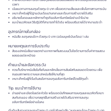
ถ่ายทอดประสบการณ์การลงทุนคอนโดมิเนียมปล่อยเช่าสำหรับมนุษย์เงินเดือนโดย
เฉพาะ
เน้นแนวทางการลงทุนด้วยทุน 0 บาท เพื่อลดความเสี่ยงและเพิ่มโอกาสทางการเงิน
เหมาะสำหรับผู้ที่มีฐานเงินเดือนปานกลางและต้องการสร้างรายได้เสริม
อธิบายขั้นตอนและหลักการทำธุรกิจอสังหาริมทรัพย์อย่างเข้าใจง่าย
แนะนำแนวคิดและวิธีปฏิบัติที่สามารถทำได้จริง พร้อมเสริมรายได้จากงานประจำ
อุปกรณ์ภายในกล่อง
หนังสือ ลงทุนคอนโดฯ ด้วยทุน 0 บาท (ฉบับมนุษย์เงินเดือน) 1 เล่ม
หมายเหตุและการรับประกัน
สีของปกหนังสืออาจแตกต่างจากภาพที่แสดงบนเว็บไซต์ตามการตั้งค่าการแสดง
ผลของแต่ละหน้าจอ
คำแนะนำและข้อควรระวัง
ควรเก็บรักษาหนังสือในที่แห้งและหลีกเลี่ยงการสัมผัสกับแสงแดดโดยตรง เพื่อ
ถนอมสภาพกระดาษและปกหนังสือให้นานที่สุด
เหมาะสำหรับผู้ที่เริ่มต้นสนใจการลงทุนอสังหาริมทรัพย์โดยใช้ทุนต่ำ
Tip. แนะนำการใช้งาน
อ่านอย่างละเอียดในแต่ละหัวข้อ พร้อมจดบันทึกแผนการลงทุนและแนวคิดที่เหมาะ
สมกับตนเอง เพื่อวางกลยุทธ์ในการสร้างรายได้เสริมจากการลงทุน
อสังหาริมทรัพย์อย่างมั่นคง
เริ่มต้นเส้นทางการลงทุนด้วยทุน 0 บาทไปกับหนังสือ "ลงทุนคอนโดฯ ด้วยทุน 0 บาท