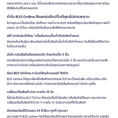
ออกจากบ้าน เพราะ b2s มีทั้งหนังสือหลากหลายแนวและเครื่องเขียนคุณภาพ พร้อม
สิทธิพิเศษที่ไม่ควรพลาด!
ทำไม B2S Online คือแหล่งช้อปปิ้งที่คุณไม่ควรพลาด
ไม่ว่าคุณจะเป็นนักเรียน นักศึกษา คนทำงาน B2S พร้อมให้คุณเลือกสินค้าคุณภาพได้
ตลอด 24 ชั่วโมง พร้อมโปรโมชั่นและสิทธิพิเศษมากมาย
ฟรี! ค่าจัดส่งทั่วไทย *เมื่อสั่งครบขั้นต่ำที่บริษัทกำหนด
ช้อปเพลินเกินคุ้ม! เพียงมียอดสั่งซื้อสินค้าขั้นต่ำที่บริษัทกำหนด รับสิทธิ์ส่งฟรีถึงบ้าน
ไม่ต้องจ่ายเพิ่ม
มั่นใจ หนังสือถึงมือปลอดภัย ด้วยบับเบิ้ล 3 ชั้น
หนังสือทุกเล่มจากบีทูเอสห่อด้วยบับเบิ้ลหนาแน่นถึง 3 ชั้น หมดกังวลเรื่องความเสีย
หายระหว่างจัดส่ง พร้อมส่งตรงถึงมือคุณในสภาพสมบูรณ์
ช้อป B2S Online การันตีสินค้าของแท้ 100%
B2S Online ให้คุณเลือกซื้อสินค้าหลากหลาย ไม่ว่าจะเป็นหนังสือ เครื่องเขียน หรือ
อื่นๆ อีกมากมายได้อย่างมั่นใจ ด้วยการการันตีสินค้าของแท้ 100% ทุกชิ้น
เปลี่ยน/คืนสินค้าง่าย ภายใน 14 วัน
ซื้อไปแล้วไม่ตรงใจ? ไม่ว่าจะเป็นหนังสือที่เลือกผิด หรือสินค้ามีปัญหา คุณสามารถ
เปลี่ยนหรือคืนสินค้าได้ง่าย ๆ ภายใน 14 วันนับจากวันที่ได้รับสินค้า
ช้อปออนไลน์ได้ตลอด 24 ชั่วโมง ทุกที่ ทุกเวลา
สะดวกสุดๆ! B2S online เปิดให้คุณช้อปได้ตลอดวันตลอดคืน อยากได้อะไร แค่คลิก