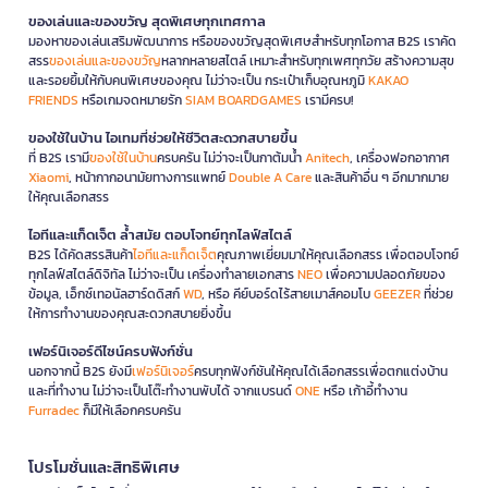
ของเล่นและของขวัญ สุดพิเศษทุกเทศกาล
มองหาของเล่นเสริมพัฒนาการ หรือของขวัญสุดพิเศษสำหรับทุกโอกาส B2S เราคัด
สรร
ของเล่นและของขวัญ
หลากหลายสไตล์ เหมาะสำหรับทุกเพศทุกวัย สร้างความสุข
และรอยยิ้มให้กับคนพิเศษของคุณ ไม่ว่าจะเป็น กระเป๋าเก็บอุณหภูมิ
KAKAO
FRIENDS
หรือเกมจดหมายรัก
SIAM BOARDGAMES
เรามีครบ!
ของใช้ในบ้าน ไอเทมที่ช่วยให้ชีวิตสะดวกสบายขึ้น
ที่ B2S เรามี
ของใช้ในบ้าน
ครบครัน ไม่ว่าจะเป็นกาต้มน้ำ
Anitech
, เครื่องฟอกอากาศ
Xiaomi
, หน้ากากอนามัยทางการแพทย์
Double A Care
และสินค้าอื่น ๆ อีกมากมาย
ให้คุณเลือกสรร
ไอทีและแก็ดเจ็ต ล้ำสมัย ตอบโจทย์ทุกไลฟ์สไตล์
B2S ได้คัดสรรสินค้า
ไอทีและแก็ดเจ็ต
คุณภาพเยี่ยมมาให้คุณเลือกสรร เพื่อตอบโจทย์
ทุกไลฟ์สไตล์ดิจิทัล ไม่ว่าจะเป็น เครื่องทำลายเอกสาร
NEO
เพื่อความปลอดภัยของ
ข้อมูล, เอ็กซ์เทอนัลฮาร์ดดิสก์
WD
, หรือ คีย์บอร์ดไร้สายเมาส์คอมโบ
GEEZER
ที่ช่วย
ให้การทำงานของคุณสะดวกสบายยิ่งขึ้น
เฟอร์นิเจอร์ดีไซน์ครบฟังก์ชั่น
นอกจากนี้ B2S ยังมี
เฟอร์นิเจอร์
ครบทุกฟังก์ชันให้คุณได้เลือกสรรเพื่อตกแต่งบ้าน
และที่ทำงาน ไม่ว่าจะเป็นโต๊ะทำงานพับได้ จากแบรนด์
ONE
หรือ เก้าอี้ทำงาน
Furradec
ก็มีให้เลือกครบครัน
โปรโมชั่นและสิทธิพิเศษ