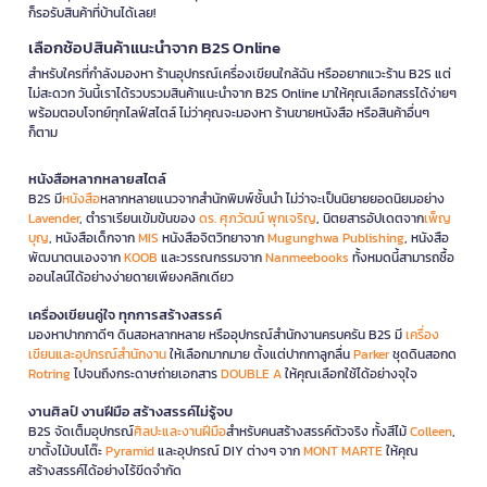
ก็รอรับสินค้าที่บ้านได้เลย!
เลือกช้อปสินค้าแนะนำจาก B2S Online
สำหรับใครที่กำลังมองหา ร้านอุปกรณ์เครื่องเขียนใกล้ฉัน หรืออยากแวะร้าน B2S แต่
ไม่สะดวก วันนี้เราได้รวบรวมสินค้าแนะนำจาก B2S Online มาให้คุณเลือกสรรได้ง่ายๆ
พร้อมตอบโจทย์ทุกไลฟ์สไตล์ ไม่ว่าคุณจะมองหา ร้านขายหนังสือ หรือสินค้าอื่นๆ
ก็ตาม
หนังสือหลากหลายสไตล์
B2S มี
หนังสือ
หลากหลายแนวจากสำนักพิมพ์ชั้นนำ ไม่ว่าจะเป็นนิยายยอดนิยมอย่าง
Lavender
, ตำราเรียนเข้มข้นของ
ดร. ศุภวัฒน์ พุกเจริญ
, นิตยสารอัปเดตจาก
เพ็ญ
บุญ
, หนังสือเด็กจาก
MIS
หนังสือจิตวิทยาจาก
Mugunghwa Publishing
, หนังสือ
พัฒนาตนเองจาก
KOOB
และวรรณกรรมจาก
Nanmeebooks
ทั้งหมดนี้สามารถซื้อ
ออนไลน์ได้อย่างง่ายดายเพียงคลิกเดียว
เครื่องเขียนคู่ใจ ทุกการสร้างสรรค์
มองหาปากกาดีๆ ดินสอหลากหลาย หรืออุปกรณ์สำนักงานครบครัน B2S มี
เครื่อง
เขียนและอุปกรณ์สำนักงาน
ให้เลือกมากมาย ตั้งแต่ปากกาลูกลื่น
Parker
ชุดดินสอกด
Rotring
ไปจนถึงกระดาษถ่ายเอกสาร
DOUBLE A
ให้คุณเลือกใช้ได้อย่างจุใจ
งานศิลป์ งานฝีมือ สร้างสรรค์ไม่รู้จบ
B2S จัดเต็มอุปกรณ์
ศิลปะและงานฝีมือ
สำหรับคนสร้างสรรค์ตัวจริง ทั้งสีไม้
Colleen
,
ขาตั้งไม้บนโต๊ะ
Pyramid
และอุปกรณ์ DIY ต่างๆ จาก
MONT MARTE
ให้คุณ
สร้างสรรค์ได้อย่างไร้ขีดจำกัด