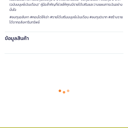
(ฉบับมนุษย์เงินเดือน)" คู่มือสำคัญที่ช่วยให้คุณมีรายได้เสริมและวางแผนการเงินอย่าง
มั่นใจ
#ลงทุนอสังหา #คอนโดให้เช่า #รายได้เสริมมนุษย์เงินเดือน #ลงทุน0บาท #สร้างราย
ได้จากอสังหาริมทรัพย์
ข้อมูลสินค้า