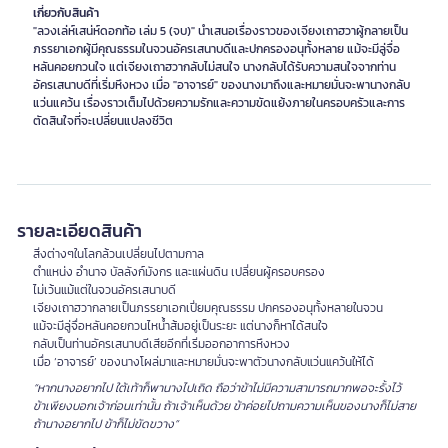
เกี่ยวกับสินค้า
"ลวงเล่ห์เสน่ห์ดอกท้อ เล่ม 5 (จบ)" นำเสนอเรื่องราวของเจียงเถาฮวาผู้กลายเป็น
ภรรยาเอกผู้มีคุณธรรมในจวนอัครเสนาบดีและปกครองอนุทั้งหลาย แม้จะมีลู่จื่อ
หลันคอยกวนใจ แต่เจียงเถาฮวากลับไม่สนใจ นางกลับได้รับความสนใจจากท่าน
อัครเสนาบดีที่เริ่มหึงหวง เมื่อ "อาจารย์" ของนางมาถึงและหมายมั่นจะพานางกลับ
แว่นแคว้น เรื่องราวเต็มไปด้วยความรักและความขัดแย้งภายในครอบครัวและการ
ตัดสินใจที่จะเปลี่ยนแปลงชีวิต
รายละเอียดสินค้า
สิ่งต่างๆในโลกล้วนเปลี่ยนไปตามกาล
ตำแหน่ง อำนาจ บัลลังก์มังกร และแผ่นดิน เปลี่ยนผู้ครอบครอง
ไม่เว้นแม้แต่ในจวนอัครเสนาบดี
เจียงเถาฮวากลายเป็นภรรยาเอกเปี่ยมคุณธรรม ปกครองอนุทั้งหลายในจวน
แม้จะมีลู่จื่อหลันคอยกวนไหน้ำส้มอยู่เป็นระยะ แต่นางก็หาได้สนใจ
กลับเป็นท่านอัครเสนาบดีเสียอีกที่เริ่มออกอาการหึงหวง
เมื่อ ‘อาจารย์’ ของนางโผล่มาและหมายมั่นจะพาตัวนางกลับแว่นแคว้นให้ได้
“หากนางอยากไป ใต้เท้าก็พานางไปเถิด ถือว่าข้าไม่มีความสามารถมากพอจะรั้งไว้
ข้าเพียงบอกเจ้าก่อนเท่านั้น ถ้าเจ้าเห็นด้วย ข้าค่อยไปถามความเห็นของนางก็ไม่สาย
ถ้านางอยากไป ข้าก็ไม่ขัดขวาง”