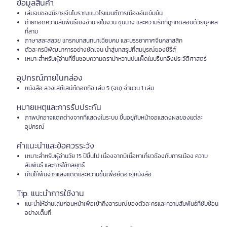
ข้อมูลสินค้า
เล่มจบของนิยายจีนโบราณแนวโรแมนซ์การเมืองอันเข้มข้น
ถ่ายทอดความสัมพันธ์เชิงอำนาจในจวน ขุนนาง และความรักที่ถูกทดสอบด้วยบุคคล
ที่สาม
ภาษาสละสลวย แทรกบทสนทนาเฉียบคม และบรรยากาศจีนคลาสสิก
ตัวละครมีพัฒนาการอย่างชัดเจน นำสู่บทสรุปที่สมบูรณ์ของซีรีส์
เหมาะสำหรับผู้อ่านที่ชื่นชอบความดราม่าหวานปนเผ็ดในบริบทอิงประวัติศาสตร์
อุปกรณ์ภายในกล่อง
หนังสือ ลวงเล่ห์เสน่ห์ดอกท้อ เล่ม 5 (จบ) จำนวน 1 เล่ม
หมายเหตุและการรับประกัน
ภาพปกอาจแตกต่างจากที่แสดงในระบบ ขึ้นอยู่กับหน้าจอแสดงผลของแต่ละ
อุปกรณ์
คำแนะนำและข้อควรระวัง
เหมาะสำหรับผู้อ่านวัย 15 ปีขึ้นไป เนื่องจากมีเนื้อหาเกี่ยวข้องกับการเมือง ความ
สัมพันธ์ และการใช้กลยุทธ์
เก็บให้พ้นจากแสงแดดและความชื้นเพื่อยืดอายุหนังสือ
Tip. แนะนำการใช้งาน
แนะนำให้อ่านเล่มก่อนหน้าเพื่อเข้าถึงอารมณ์ของตัวละครและความสัมพันธ์ที่ซับซ้อน
อย่างเต็มที่