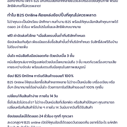
ออกจากบ้าน เพราะ b2s มีทั้งหนังสือหลากหลายแนวและเครื่องเขียนคุณภาพ พร้อม
สิทธิพิเศษที่ไม่ควรพลาด!
ทำไม B2S Online คือแหล่งช้อปปิ้งที่คุณไม่ควรพลาด
ไม่ว่าคุณจะเป็นนักเรียน นักศึกษา คนทำงาน B2S พร้อมให้คุณเลือกสินค้าคุณภาพได้
ตลอด 24 ชั่วโมง พร้อมโปรโมชั่นและสิทธิพิเศษมากมาย
ฟรี! ค่าจัดส่งทั่วไทย *เมื่อสั่งครบขั้นต่ำที่บริษัทกำหนด
ช้อปเพลินเกินคุ้ม! เพียงมียอดสั่งซื้อสินค้าขั้นต่ำที่บริษัทกำหนด รับสิทธิ์ส่งฟรีถึงบ้าน
ไม่ต้องจ่ายเพิ่ม
มั่นใจ หนังสือถึงมือปลอดภัย ด้วยบับเบิ้ล 3 ชั้น
หนังสือทุกเล่มจากบีทูเอสห่อด้วยบับเบิ้ลหนาแน่นถึง 3 ชั้น หมดกังวลเรื่องความเสีย
หายระหว่างจัดส่ง พร้อมส่งตรงถึงมือคุณในสภาพสมบูรณ์
ช้อป B2S Online การันตีสินค้าของแท้ 100%
B2S Online ให้คุณเลือกซื้อสินค้าหลากหลาย ไม่ว่าจะเป็นหนังสือ เครื่องเขียน หรือ
อื่นๆ อีกมากมายได้อย่างมั่นใจ ด้วยการการันตีสินค้าของแท้ 100% ทุกชิ้น
เปลี่ยน/คืนสินค้าง่าย ภายใน 14 วัน
ซื้อไปแล้วไม่ตรงใจ? ไม่ว่าจะเป็นหนังสือที่เลือกผิด หรือสินค้ามีปัญหา คุณสามารถ
เปลี่ยนหรือคืนสินค้าได้ง่าย ๆ ภายใน 14 วันนับจากวันที่ได้รับสินค้า
ช้อปออนไลน์ได้ตลอด 24 ชั่วโมง ทุกที่ ทุกเวลา
สะดวกสุดๆ! B2S online เปิดให้คุณช้อปได้ตลอดวันตลอดคืน อยากได้อะไร แค่คลิก