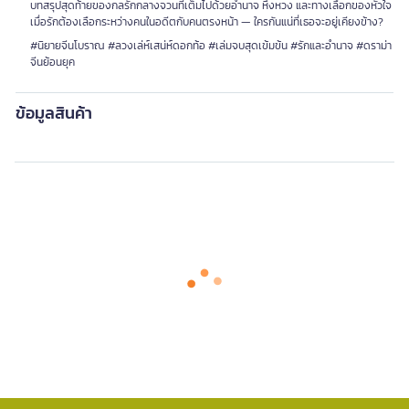
บทสรุปสุดท้ายของกลรักกลางจวนที่เต็มไปด้วยอำนาจ หึงหวง และทางเลือกของหัวใจ
เมื่อรักต้องเลือกระหว่างคนในอดีตกับคนตรงหน้า — ใครกันแน่ที่เธอจะอยู่เคียงข้าง?
#นิยายจีนโบราณ #ลวงเล่ห์เสน่ห์ดอกท้อ #เล่มจบสุดเข้มข้น #รักและอำนาจ #ดราม่า
จีนย้อนยุค
ข้อมูลสินค้า