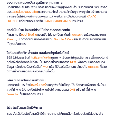
ของเล่นและของขวัญ สุดพิเศษทุกเทศกาล
มองหาของเล่นเสริมพัฒนาการ หรือของขวัญสุดพิเศษสำหรับทุกโอกาส B2S เราคัด
สรร
ของเล่นและของขวัญ
หลากหลายสไตล์ เหมาะสำหรับทุกเพศทุกวัย สร้างความสุข
และรอยยิ้มให้กับคนพิเศษของคุณ ไม่ว่าจะเป็น กระเป๋าเก็บอุณหภูมิ
KAKAO
FRIENDS
หรือเกมจดหมายรัก
SIAM BOARDGAMES
เรามีครบ!
ของใช้ในบ้าน ไอเทมที่ช่วยให้ชีวิตสะดวกสบายขึ้น
ที่ B2S เรามี
ของใช้ในบ้าน
ครบครัน ไม่ว่าจะเป็นกาต้มน้ำ
Anitech
, เครื่องฟอกอากาศ
Xiaomi
, หน้ากากอนามัยทางการแพทย์
Double A Care
และสินค้าอื่น ๆ อีกมากมาย
ให้คุณเลือกสรร
ไอทีและแก็ดเจ็ต ล้ำสมัย ตอบโจทย์ทุกไลฟ์สไตล์
B2S ได้คัดสรรสินค้า
ไอทีและแก็ดเจ็ต
คุณภาพเยี่ยมมาให้คุณเลือกสรร เพื่อตอบโจทย์
ทุกไลฟ์สไตล์ดิจิทัล ไม่ว่าจะเป็น เครื่องทำลายเอกสาร
NEO
เพื่อความปลอดภัยของ
ข้อมูล, เอ็กซ์เทอนัลฮาร์ดดิสก์
WD
, หรือ คีย์บอร์ดไร้สายเมาส์คอมโบ
GEEZER
ที่ช่วย
ให้การทำงานของคุณสะดวกสบายยิ่งขึ้น
เฟอร์นิเจอร์ดีไซน์ครบฟังก์ชั่น
นอกจากนี้ B2S ยังมี
เฟอร์นิเจอร์
ครบทุกฟังก์ชันให้คุณได้เลือกสรรเพื่อตกแต่งบ้าน
และที่ทำงาน ไม่ว่าจะเป็นโต๊ะทำงานพับได้ จากแบรนด์
ONE
หรือ เก้าอี้ทำงาน
Furradec
ก็มีให้เลือกครบครัน
โปรโมชั่นและสิทธิพิเศษ
B2S จัดเต็มโปรโมชั่นและสิทธิพิเศษมากมายให้คุณเลือกช้อปออนไลน์ได้อย่างจุใจ