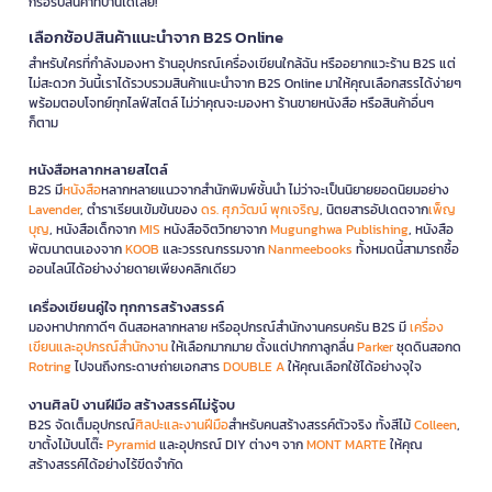
ก็รอรับสินค้าที่บ้านได้เลย!
เลือกช้อปสินค้าแนะนำจาก B2S Online
สำหรับใครที่กำลังมองหา ร้านอุปกรณ์เครื่องเขียนใกล้ฉัน หรืออยากแวะร้าน B2S แต่
ไม่สะดวก วันนี้เราได้รวบรวมสินค้าแนะนำจาก B2S Online มาให้คุณเลือกสรรได้ง่ายๆ
พร้อมตอบโจทย์ทุกไลฟ์สไตล์ ไม่ว่าคุณจะมองหา ร้านขายหนังสือ หรือสินค้าอื่นๆ
ก็ตาม
หนังสือหลากหลายสไตล์
B2S มี
หนังสือ
หลากหลายแนวจากสำนักพิมพ์ชั้นนำ ไม่ว่าจะเป็นนิยายยอดนิยมอย่าง
Lavender
, ตำราเรียนเข้มข้นของ
ดร. ศุภวัฒน์ พุกเจริญ
, นิตยสารอัปเดตจาก
เพ็ญ
บุญ
, หนังสือเด็กจาก
MIS
หนังสือจิตวิทยาจาก
Mugunghwa Publishing
, หนังสือ
พัฒนาตนเองจาก
KOOB
และวรรณกรรมจาก
Nanmeebooks
ทั้งหมดนี้สามารถซื้อ
ออนไลน์ได้อย่างง่ายดายเพียงคลิกเดียว
เครื่องเขียนคู่ใจ ทุกการสร้างสรรค์
มองหาปากกาดีๆ ดินสอหลากหลาย หรืออุปกรณ์สำนักงานครบครัน B2S มี
เครื่อง
เขียนและอุปกรณ์สำนักงาน
ให้เลือกมากมาย ตั้งแต่ปากกาลูกลื่น
Parker
ชุดดินสอกด
Rotring
ไปจนถึงกระดาษถ่ายเอกสาร
DOUBLE A
ให้คุณเลือกใช้ได้อย่างจุใจ
งานศิลป์ งานฝีมือ สร้างสรรค์ไม่รู้จบ
B2S จัดเต็มอุปกรณ์
ศิลปะและงานฝีมือ
สำหรับคนสร้างสรรค์ตัวจริง ทั้งสีไม้
Colleen
,
ขาตั้งไม้บนโต๊ะ
Pyramid
และอุปกรณ์ DIY ต่างๆ จาก
MONT MARTE
ให้คุณ
สร้างสรรค์ได้อย่างไร้ขีดจำกัด