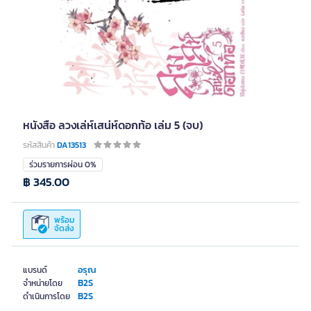
หนังสือ ลวงเล่ห์เสน่ห์ดอกท้อ เล่ม 5 (จบ)
รหัสสินค้า
DA13513
ร่วมรายการผ่อน 0%
฿ 345.00
พร้อม
จัดส่ง
อรุณ
แบรนด์
B2S
จำหน่ายโดย
B2S
ดำเนินการโดย