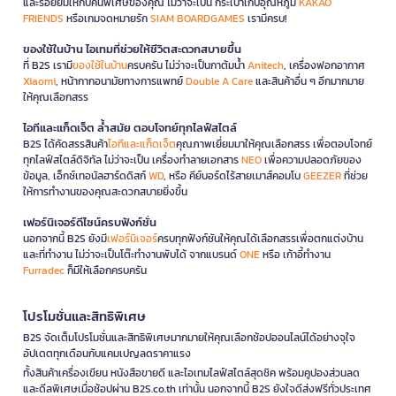
และรอยยิ้มให้กับคนพิเศษของคุณ ไม่ว่าจะเป็น กระเป๋าเก็บอุณหภูมิ
KAKAO
FRIENDS
หรือเกมจดหมายรัก
SIAM BOARDGAMES
เรามีครบ!
ของใช้ในบ้าน ไอเทมที่ช่วยให้ชีวิตสะดวกสบายขึ้น
ที่ B2S เรามี
ของใช้ในบ้าน
ครบครัน ไม่ว่าจะเป็นกาต้มน้ำ
Anitech
, เครื่องฟอกอากาศ
Xiaomi
, หน้ากากอนามัยทางการแพทย์
Double A Care
และสินค้าอื่น ๆ อีกมากมาย
ให้คุณเลือกสรร
ไอทีและแก็ดเจ็ต ล้ำสมัย ตอบโจทย์ทุกไลฟ์สไตล์
B2S ได้คัดสรรสินค้า
ไอทีและแก็ดเจ็ต
คุณภาพเยี่ยมมาให้คุณเลือกสรร เพื่อตอบโจทย์
ทุกไลฟ์สไตล์ดิจิทัล ไม่ว่าจะเป็น เครื่องทำลายเอกสาร
NEO
เพื่อความปลอดภัยของ
ข้อมูล, เอ็กซ์เทอนัลฮาร์ดดิสก์
WD
, หรือ คีย์บอร์ดไร้สายเมาส์คอมโบ
GEEZER
ที่ช่วย
ให้การทำงานของคุณสะดวกสบายยิ่งขึ้น
เฟอร์นิเจอร์ดีไซน์ครบฟังก์ชั่น
นอกจากนี้ B2S ยังมี
เฟอร์นิเจอร์
ครบทุกฟังก์ชันให้คุณได้เลือกสรรเพื่อตกแต่งบ้าน
และที่ทำงาน ไม่ว่าจะเป็นโต๊ะทำงานพับได้ จากแบรนด์
ONE
หรือ เก้าอี้ทำงาน
Furradec
ก็มีให้เลือกครบครัน
โปรโมชั่นและสิทธิพิเศษ
B2S จัดเต็มโปรโมชั่นและสิทธิพิเศษมากมายให้คุณเลือกช้อปออนไลน์ได้อย่างจุใจ
อัปเดตทุกเดือนกับแคมเปญลดราคาแรง
ทั้งสินค้าเครื่องเขียน หนังสือขายดี และไอเทมไลฟ์สไตล์สุดชิค พร้อมคูปองส่วนลด
และดีลพิเศษเมื่อช้อปผ่าน B2S.co.th เท่านั้น นอกจากนี้ B2S ยังใจดีส่งฟรีทั่วประเทศ