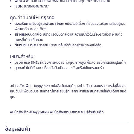
พิมพ์ 4 สี:
เนื้อหาภายในพิมพ์สีสวยงาม ทำให้ดึงดูดเด็กๆ ให้สนใจอ่าน
ISBN:
9786164676787
คุณค่าที่มอบให้แก่ธุรกิจ:
ส่งเสริมการเรียนรู้และพัฒนาทักษะ:
หนังสือมีเนื้อหาที่ช่วยส่งเสริมการเรียนรู้และ
พัฒนาทักษะของเด็กๆ
สร้างแรงบันดาลใจ:
สร้างแรงบันดาลใจและความเข้าใจในเรื่องราวชีวิต ผ่านตัว
ละครที่เด็กๆ ชื่นชอบ
ต้นทุนที่เหมาะสม:
ราคาเหมาะสมที่คุ้มค่ากับคุณภาพของหนังสือ
เหมาะสำหรับ:
บริษัท หรือ SMEs ที่ต้องการหนังสือที่มีคุณภาพสูงเพื่อส่งเสริมการเรียนรู้ในเด็ก
บุคคลทั่วไปที่ต้องการซื้อหนังสือเป็นของขวัญหรือใช้ในครอบครัว
อย่ารอช้า! เพิ่ม "Happy Kids หนังสือวันแสนดีของช้างน้อย" ลงในรายการสั่งซื้อของ
คุณวันนี้ เพื่อมอบประสบการณ์การเรียนรู้ที่หลากหลายและสนุกสนานให้กับเด็กๆ ของ
คุณ
#หนังสือเด็ก #HappyKids #หนังสือนิทาน #การเรียนรู้สำหรับเด็ก
ข้อมูลสินค้า