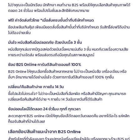
ไม่ว่าคุณจะเป็นนักเรียน นักศึกษา คนทำงาน B2S พร้อมให้คุณเลือกสินค้าคุณภาพได้
ตลอด 24 ชั่วโมง พร้อมโปรโมชั่นและสิทธิพิเศษมากมาย
ฟรี! ค่าจัดส่งทั่วไทย *เมื่อสั่งครบขั้นต่ำที่บริษัทกำหนด
ช้อปเพลินเกินคุ้ม! เพียงมียอดสั่งซื้อสินค้าขั้นต่ำที่บริษัทกำหนด รับสิทธิ์ส่งฟรีถึงบ้าน
ไม่ต้องจ่ายเพิ่ม
มั่นใจ หนังสือถึงมือปลอดภัย ด้วยบับเบิ้ล 3 ชั้น
หนังสือทุกเล่มจากบีทูเอสห่อด้วยบับเบิ้ลหนาแน่นถึง 3 ชั้น หมดกังวลเรื่องความเสีย
หายระหว่างจัดส่ง พร้อมส่งตรงถึงมือคุณในสภาพสมบูรณ์
ช้อป B2S Online การันตีสินค้าของแท้ 100%
B2S Online ให้คุณเลือกซื้อสินค้าหลากหลาย ไม่ว่าจะเป็นหนังสือ เครื่องเขียน หรือ
อื่นๆ อีกมากมายได้อย่างมั่นใจ ด้วยการการันตีสินค้าของแท้ 100% ทุกชิ้น
เปลี่ยน/คืนสินค้าง่าย ภายใน 14 วัน
ซื้อไปแล้วไม่ตรงใจ? ไม่ว่าจะเป็นหนังสือที่เลือกผิด หรือสินค้ามีปัญหา คุณสามารถ
เปลี่ยนหรือคืนสินค้าได้ง่าย ๆ ภายใน 14 วันนับจากวันที่ได้รับสินค้า
ช้อปออนไลน์ได้ตลอด 24 ชั่วโมง ทุกที่ ทุกเวลา
สะดวกสุดๆ! B2S online เปิดให้คุณช้อปได้ตลอดวันตลอดคืน อยากได้อะไร แค่คลิก
ก็รอรับสินค้าที่บ้านได้เลย!
เลือกช้อปสินค้าแนะนำจาก B2S Online
สำหรับใครที่กำลังมองหา ร้านอุปกรณ์เครื่องเขียนใกล้ฉัน หรืออยากแวะร้าน B2S แต่