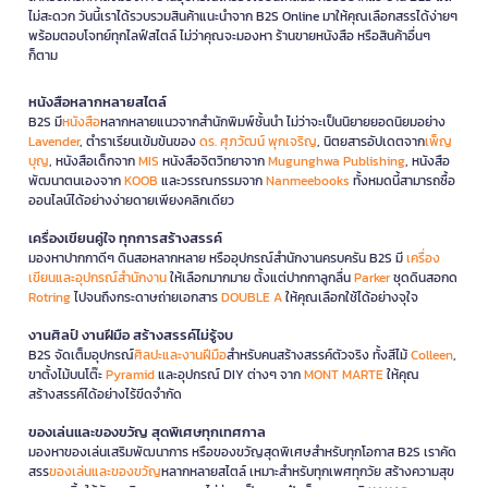
ไม่สะดวก วันนี้เราได้รวบรวมสินค้าแนะนำจาก B2S Online มาให้คุณเลือกสรรได้ง่ายๆ
พร้อมตอบโจทย์ทุกไลฟ์สไตล์ ไม่ว่าคุณจะมองหา ร้านขายหนังสือ หรือสินค้าอื่นๆ
ก็ตาม
หนังสือหลากหลายสไตล์
B2S มี
หนังสือ
หลากหลายแนวจากสำนักพิมพ์ชั้นนำ ไม่ว่าจะเป็นนิยายยอดนิยมอย่าง
Lavender
, ตำราเรียนเข้มข้นของ
ดร. ศุภวัฒน์ พุกเจริญ
, นิตยสารอัปเดตจาก
เพ็ญ
บุญ
, หนังสือเด็กจาก
MIS
หนังสือจิตวิทยาจาก
Mugunghwa Publishing
, หนังสือ
พัฒนาตนเองจาก
KOOB
และวรรณกรรมจาก
Nanmeebooks
ทั้งหมดนี้สามารถซื้อ
ออนไลน์ได้อย่างง่ายดายเพียงคลิกเดียว
เครื่องเขียนคู่ใจ ทุกการสร้างสรรค์
มองหาปากกาดีๆ ดินสอหลากหลาย หรืออุปกรณ์สำนักงานครบครัน B2S มี
เครื่อง
เขียนและอุปกรณ์สำนักงาน
ให้เลือกมากมาย ตั้งแต่ปากกาลูกลื่น
Parker
ชุดดินสอกด
Rotring
ไปจนถึงกระดาษถ่ายเอกสาร
DOUBLE A
ให้คุณเลือกใช้ได้อย่างจุใจ
งานศิลป์ งานฝีมือ สร้างสรรค์ไม่รู้จบ
B2S จัดเต็มอุปกรณ์
ศิลปะและงานฝีมือ
สำหรับคนสร้างสรรค์ตัวจริง ทั้งสีไม้
Colleen
,
ขาตั้งไม้บนโต๊ะ
Pyramid
และอุปกรณ์ DIY ต่างๆ จาก
MONT MARTE
ให้คุณ
สร้างสรรค์ได้อย่างไร้ขีดจำกัด
ของเล่นและของขวัญ สุดพิเศษทุกเทศกาล
มองหาของเล่นเสริมพัฒนาการ หรือของขวัญสุดพิเศษสำหรับทุกโอกาส B2S เราคัด
สรร
ของเล่นและของขวัญ
หลากหลายสไตล์ เหมาะสำหรับทุกเพศทุกวัย สร้างความสุข