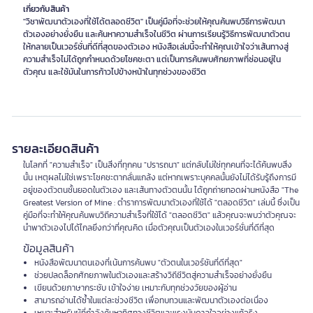
เกี่ยวกับสินค้า
"วิชาพัฒนาตัวเองที่ใช้ได้ตลอดชีวิต" เป็นคู่มือที่จะช่วยให้คุณค้นพบวิธีการพัฒนา
ตัวเองอย่างยั่งยืน และค้นหาความสำเร็จในชีวิต ผ่านการเรียนรู้วิธีการพัฒนาตัวตน
ให้กลายเป็นเวอร์ชั่นที่ดีที่สุดของตัวเอง หนังสือเล่มนี้จะทำให้คุณเข้าใจว่าเส้นทางสู่
ความสำเร็จไม่ได้ถูกกำหนดด้วยโชคชะตา แต่เป็นการค้นพบศักยภาพที่ซ่อนอยู่ใน
รายละเอียดสินค้า
ในโลกที่ "ความสำเร็จ" เป็นสิ่งที่ทุกคน "ปรารถนา" แต่กลับไม่ใช่ทุกคนที่จะได้ค้นพบสิ่ง
นั้น เหตุผลไม่ใช่เพราะโชคชะตากลั่นแกล้ง แต่หากเพราะบุคคลนั้นยังไม่ได้รับรู้ถึงการมี
อยู่ของตัวตนชั้นยอดในตัวเอง และเส้นทางตัวตนนั้น ได้ถูกถ่ายทอดผ่านหนังสือ "The
Greatest Version of Mine : ตำราการพัฒนาตัวเองที่ใช้ได้ "ตลอดชีวิต" เล่มนี้ ซึ่งเป็น
คู่มือที่จะทำให้คุณค้นพบวิถีความสำเร็จที่ใช้ได้ "ตลอดชีวิต" แล้วคุณจะพบว่าตัวคุณจะ
นำพาตัวเองไปได้ไกลยิ่งกว่าที่คุณคิด เมื่อตัวคุณเป็นตัวเองในเวอร์ชั่นที่ดีที่สุด
ข้อมูลสินค้า
หนังสือพัฒนาตนเองที่เน้นการค้นพบ "ตัวตนในเวอร์ชันที่ดีที่สุด"
ช่วยปลดล็อกศักยภาพในตัวเองและสร้างวิถีชีวิตสู่ความสำเร็จอย่างยั่งยืน
เขียนด้วยภาษากระชับ เข้าใจง่าย เหมาะกับทุกช่วงวัยของผู้อ่าน
สามารถอ่านได้ซ้ำในแต่ละช่วงชีวิต เพื่อทบทวนและพัฒนาตัวเองต่อเนื่อง