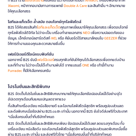
ที่ B2S เรามี
ของใช้ในบ้าน
ครบครัน ไม่ว่าจะเป็นกาต้มน้ำ
Anitech
, เครื่องฟอกอากาศ
Xiaomi
, หน้ากากอนามัยทางการแพทย์
Double A Care
และสินค้าอื่น ๆ อีกมากมาย
ให้คุณเลือกสรร
ไอทีและแก็ดเจ็ต ล้ำสมัย ตอบโจทย์ทุกไลฟ์สไตล์
B2S ได้คัดสรรสินค้า
ไอทีและแก็ดเจ็ต
คุณภาพเยี่ยมมาให้คุณเลือกสรร เพื่อตอบโจทย์
ทุกไลฟ์สไตล์ดิจิทัล ไม่ว่าจะเป็น เครื่องทำลายเอกสาร
NEO
เพื่อความปลอดภัยของ
ข้อมูล, เอ็กซ์เทอนัลฮาร์ดดิสก์
WD
, หรือ คีย์บอร์ดไร้สายเมาส์คอมโบ
GEEZER
ที่ช่วย
ให้การทำงานของคุณสะดวกสบายยิ่งขึ้น
เฟอร์นิเจอร์ดีไซน์ครบฟังก์ชั่น
นอกจากนี้ B2S ยังมี
เฟอร์นิเจอร์
ครบทุกฟังก์ชันให้คุณได้เลือกสรรเพื่อตกแต่งบ้าน
และที่ทำงาน ไม่ว่าจะเป็นโต๊ะทำงานพับได้ จากแบรนด์
ONE
หรือ เก้าอี้ทำงาน
Furradec
ก็มีให้เลือกครบครัน
โปรโมชั่นและสิทธิพิเศษ
B2S จัดเต็มโปรโมชั่นและสิทธิพิเศษมากมายให้คุณเลือกช้อปออนไลน์ได้อย่างจุใจ
อัปเดตทุกเดือนกับแคมเปญลดราคาแรง
ทั้งสินค้าเครื่องเขียน หนังสือขายดี และไอเทมไลฟ์สไตล์สุดชิค พร้อมคูปองส่วนลด
และดีลพิเศษเมื่อช้อปผ่าน B2S.co.th เท่านั้น นอกจากนี้ B2S ยังใจดีส่งฟรีทั่วประเทศ
*เมื่อสั่งครบขั้นต่ำที่บริษัทกำหนด
B2S จัดเต็มโปรโมชั่นและสิทธิพิเศษเพียบ ช้อปออนไลน์ได้เลย! ลดแรงทุกเดือน ทั้ง
เครื่องเขียน หนังสือดัง ของไอเทมไลฟ์สไตล์สุดชิค พร้อมคูปองส่วนลดพิเศษเมื่อซื้อ
ผ่าน B2S.co.th เท่านั้น และส่งฟรีทั่วไทย *เมื่อสั่งครบขั้นต่ำที่บริษัทกำหนด