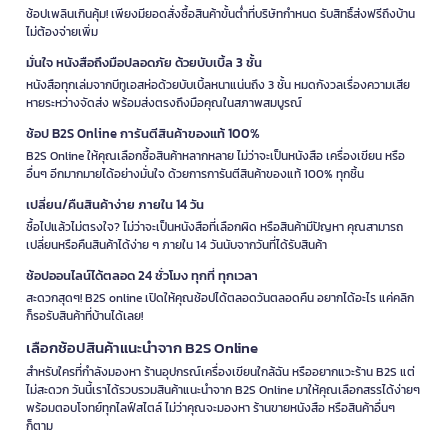
ช้อปเพลินเกินคุ้ม! เพียงมียอดสั่งซื้อสินค้าขั้นต่ำที่บริษัทกำหนด รับสิทธิ์ส่งฟรีถึงบ้าน
ไม่ต้องจ่ายเพิ่ม
มั่นใจ หนังสือถึงมือปลอดภัย ด้วยบับเบิ้ล 3 ชั้น
หนังสือทุกเล่มจากบีทูเอสห่อด้วยบับเบิ้ลหนาแน่นถึง 3 ชั้น หมดกังวลเรื่องความเสีย
หายระหว่างจัดส่ง พร้อมส่งตรงถึงมือคุณในสภาพสมบูรณ์
ช้อป B2S Online การันตีสินค้าของแท้ 100%
B2S Online ให้คุณเลือกซื้อสินค้าหลากหลาย ไม่ว่าจะเป็นหนังสือ เครื่องเขียน หรือ
อื่นๆ อีกมากมายได้อย่างมั่นใจ ด้วยการการันตีสินค้าของแท้ 100% ทุกชิ้น
เปลี่ยน/คืนสินค้าง่าย ภายใน 14 วัน
ซื้อไปแล้วไม่ตรงใจ? ไม่ว่าจะเป็นหนังสือที่เลือกผิด หรือสินค้ามีปัญหา คุณสามารถ
เปลี่ยนหรือคืนสินค้าได้ง่าย ๆ ภายใน 14 วันนับจากวันที่ได้รับสินค้า
ช้อปออนไลน์ได้ตลอด 24 ชั่วโมง ทุกที่ ทุกเวลา
สะดวกสุดๆ! B2S online เปิดให้คุณช้อปได้ตลอดวันตลอดคืน อยากได้อะไร แค่คลิก
ก็รอรับสินค้าที่บ้านได้เลย!
เลือกช้อปสินค้าแนะนำจาก B2S Online
สำหรับใครที่กำลังมองหา ร้านอุปกรณ์เครื่องเขียนใกล้ฉัน หรืออยากแวะร้าน B2S แต่
ไม่สะดวก วันนี้เราได้รวบรวมสินค้าแนะนำจาก B2S Online มาให้คุณเลือกสรรได้ง่ายๆ
พร้อมตอบโจทย์ทุกไลฟ์สไตล์ ไม่ว่าคุณจะมองหา ร้านขายหนังสือ หรือสินค้าอื่นๆ
ก็ตาม