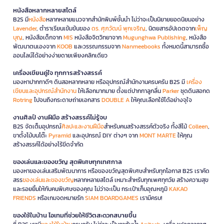
หนังสือหลากหลายสไตล์
B2S มี
หนังสือ
หลากหลายแนวจากสำนักพิมพ์ชั้นนำ ไม่ว่าจะเป็นนิยายยอดนิยมอย่าง
Lavender
, ตำราเรียนเข้มข้นของ
ดร. ศุภวัฒน์ พุกเจริญ
, นิตยสารอัปเดตจาก
เพ็ญ
บุญ
, หนังสือเด็กจาก
MIS
หนังสือจิตวิทยาจาก
Mugunghwa Publishing
, หนังสือ
พัฒนาตนเองจาก
KOOB
และวรรณกรรมจาก
Nanmeebooks
ทั้งหมดนี้สามารถซื้อ
ออนไลน์ได้อย่างง่ายดายเพียงคลิกเดียว
เครื่องเขียนคู่ใจ ทุกการสร้างสรรค์
มองหาปากกาดีๆ ดินสอหลากหลาย หรืออุปกรณ์สำนักงานครบครัน B2S มี
เครื่อง
เขียนและอุปกรณ์สำนักงาน
ให้เลือกมากมาย ตั้งแต่ปากกาลูกลื่น
Parker
ชุดดินสอกด
Rotring
ไปจนถึงกระดาษถ่ายเอกสาร
DOUBLE A
ให้คุณเลือกใช้ได้อย่างจุใจ
งานศิลป์ งานฝีมือ สร้างสรรค์ไม่รู้จบ
B2S จัดเต็มอุปกรณ์
ศิลปะและงานฝีมือ
สำหรับคนสร้างสรรค์ตัวจริง ทั้งสีไม้
Colleen
,
ขาตั้งไม้บนโต๊ะ
Pyramid
และอุปกรณ์ DIY ต่างๆ จาก
MONT MARTE
ให้คุณ
สร้างสรรค์ได้อย่างไร้ขีดจำกัด
ของเล่นและของขวัญ สุดพิเศษทุกเทศกาล
มองหาของเล่นเสริมพัฒนาการ หรือของขวัญสุดพิเศษสำหรับทุกโอกาส B2S เราคัด
สรร
ของเล่นและของขวัญ
หลากหลายสไตล์ เหมาะสำหรับทุกเพศทุกวัย สร้างความสุข
และรอยยิ้มให้กับคนพิเศษของคุณ ไม่ว่าจะเป็น กระเป๋าเก็บอุณหภูมิ
KAKAO
FRIENDS
หรือเกมจดหมายรัก
SIAM BOARDGAMES
เรามีครบ!
ของใช้ในบ้าน ไอเทมที่ช่วยให้ชีวิตสะดวกสบายขึ้น