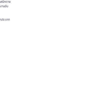
อนสนิทตาย
งานอัน
ทุกประเภท