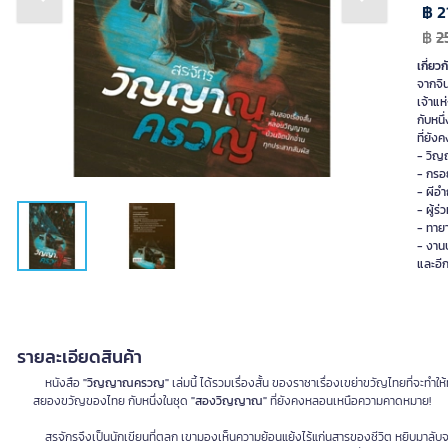
Previous slide
Next slide
฿ 2
฿
2
เกี่ยวก
จากจิ
เจ้าแ
กับหน
ที่ยั
- วิญ
- กรอ
- ผีอ
- ผู้ร
- ทาย
- งาน
และอีกห
รายละเอียดสินค้า
หนังสือ
"วิญญาณครวญ"
เล่มนี้ ได้รวมเรื่องสั้น ของราชาเรื่องเขย่าขวัญไทยที่
สยองขวัญของไทย กับหนึ่งในชุด
"สองวิญญาณ"
ที่ยังคงหลอนเหนือความคาดหมาย!
สรจักรจึงเป็นนักเขียนที่ตลก เขามองเห็นความย้อนแย้งไร้แก่นสารของชีวิต หยิบมาลับจนเ