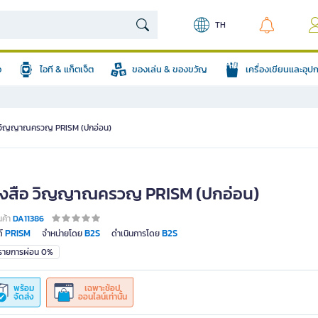
TH
อ
ไอที & แก็ตเจ็ต
ของเล่น & ของขวัญ
เครื่องเขียนและอุ
อ วิญญาณครวญ PRISM (ปกอ่อน)
ังสือ วิญญาณครวญ PRISM (ปกอ่อน)
นค้า
DA11386
PRISM
B2S
B2S
์
จำหน่ายโดย
ดำเนินการโดย
มรายการผ่อน 0%
พร้อม
เฉพาะช้อป
จัดส่ง
ออนไลน์เท่านั้น