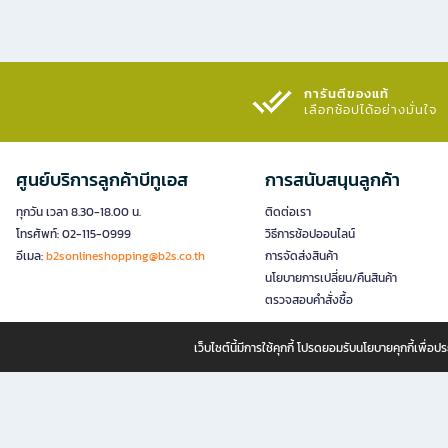
การันตีของแท้
เลือกช้อปได้อย่างมั่นใจ​
ศูนย์บริการลูกค้าบีทูเอส
การสนับสนุนลูกค้า
ทุกวัน เวลา 8.30-18.00 น.
ติดต่อเรา
โทรศัพท์: 02-115-0999
วิธีการช้อปออนไลน์
อีเมล:
b2sonlineshopping@b2s.co.th
การจัดส่งสินค้า
นโยบายการเปลี่ยน/คืนสินค้า
ตรวจสอบคำสั่งซื้อ
เว็บไซต์นี้มีการใช้คุกกี้ โปรดยอมรับนโยบายคุกกี้เพื่