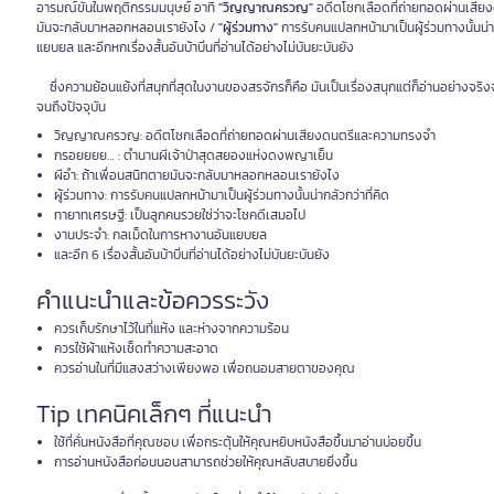
อารมณ์ขันในพฤติกรรมมนุษย์ อาทิ
"วิญญาณครวญ"
อดีตโชกเลือดที่ถ่ายทอดผ่านเสี
มันจะกลับมาหลอกหลอนเรายังไง /
"ผู้ร่วมทาง"
การรับคนแปลกหน้ามาเป็นผู้ร่วมทางนั้นน่าก
แยบยล และอีกหกเรื่องสั้นอันบ้าบิ่นที่อ่านได้อย่างไม่บันยะบันยัง
ซึ่งความย้อนแย้งที่สนุกที่สุดในงานของสรจักรก็คือ มันเป็นเรื่องสนุกแต่ก็อ่านอย่างจริงจั
จนถึงปัจจุบัน
วิญญาณครวญ: อดีตโชกเลือดที่ถ่ายทอดผ่านเสียงดนตรีและความทรงจำ
กรอยยยย… : ตำนานผีเจ้าป่าสุดสยองแห่งดงพญาเย็น
ผีอำ: ถ้าเพื่อนสนิทตายมันจะกลับมาหลอกหลอนเรายังไง
ผู้ร่วมทาง: การรับคนแปลกหน้ามาเป็นผู้ร่วมทางนั้นน่ากลัวกว่าที่คิด
ทายาทเศรษฐี: เป็นลูกคนรวยใช่ว่าจะโชคดีเสมอไป
งานประจำ: กลเม็ดในการหางานอันแยบยล
และอีก 6 เรื่องสั้นอันบ้าบิ่นที่อ่านได้อย่างไม่บันยะบันยัง
คำแนะนำและข้อควรระวัง
ควรเก็บรักษาไว้ในที่แห้ง และห่างจากความร้อน
ควรใช้ผ้าแห้งเช็ดทำความสะอาด
ควรอ่านในที่มีแสงสว่างเพียงพอ เพื่อถนอมสายตาของคุณ
Tip เทคนิคเล็กๆ ที่แนะนำ
ใช้ที่คั่นหนังสือที่คุณชอบ เพื่อกระตุ้นให้คุณหยิบหนังสือขึ้นมาอ่านบ่อยขึ้น
การอ่านหนังสือก่อนนอนสามารถช่วยให้คุณหลับสบายยิ่งขึ้น