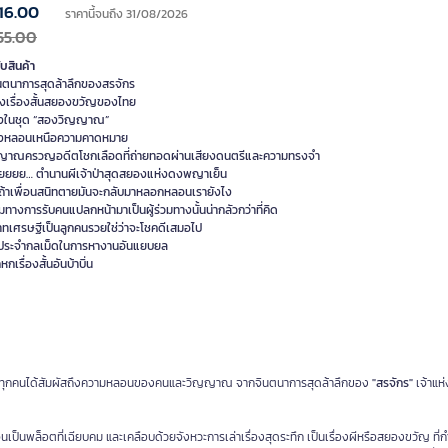
16.00
ราคานี้จนถึง 31/08/2026
55.00
ับสินค้า
นตนาการสุดล้าลึกของสรจักร
ห่งเรื่องสั้นสยองขวัญของไทย
ึ่งในชุด “สองวิญญาณ”
งคงหลอนเหนือความคาดหมาย
ญาณครวญอดีตโชกเลือดที่ถ่ายทอดผ่านเสียงดนตรีและความทรงจำ
ยยยย… ตำนานผีเจ้าป่าสุดสยองแห่งดงพญาเย็น
ำถ้าเพื่อนสนิทตายมันจะกลับมาหลอกหลอนเรายังไง
่วมทางการรับคนแปลกหน้ามาเป็นผู้ร่วมทางนั้นน่ากลัวกว่าที่คิด
าทเศรษฐีเป็นลูกคนรวยใช่ว่าจะโชคดีเสมอไป
ประจำกลเม็ดในการหางานอันแยบยล
กเรื่องสั้นอันบ้าบิ่น
จะทำให้ทุกคนได้สัมผัสถึงความหลอนของคนและวิญญาณ จากจินตนาการสุดล้าลึกของ
"สรจักร"
เจ้าแห่ง
ป็นพล็อตที่เฉียบคม และเคลือบด้วยจังหวะการเล่าเรื่องสุดระทึก เป็นเรื่องผีหรือสยองขวัญ ที่