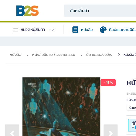
หมวดหมู่สินค้า
หนังสือ
ศิลปะและงานฝีมื
หนังสือ
หนังสือนิยาย / วรรณกรรม
นิยายสยองขวัญ
หนังสื
หน
- 15 %
รหัสสิ
แบรนด
ร่ว