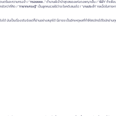
ยงดนตรีและความทรงจำ /
"กรอยยยย…"
ตำนานผีเจ้าป่าสุดสยองแห่งดงพญาเย็น /
"ผีอำ"
ถ้าเพื่
ลัวกว่าที่คิด /
"ทายาทเศรษฐี"
เป็นลูกคนรวยใช่ว่าจะโชคดีเสมอไป /
"งานประจำ"
กลเม็ดในการหา
งได้ มันเป็นเรื่องจริงจังแต่ก็อ่านอย่างสนุกได้ นี่อาจจะเป็นอีกเหตุผลที่ทำให้สรจักรได้ใจนักอ่าน