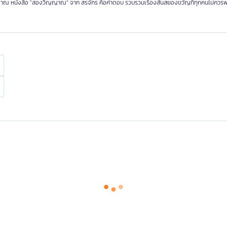
าณ หนังสือ "สองวิญญาณ" จาก สรจักร คือคำตอบ รวบรวมเรื่องสั้นสยองขวัญที่ทุกคนไม่ควร