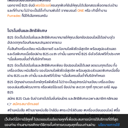
เฟอร์นิเจอร์ดีไซน์ครบฟังก์ชั่น
นอกจากนี้ B2S ยังมี
เฟอร์นิเจอร์
ครบทุกฟังก์ชันให้คุณได้เลือกสรรเพื่อตกแต่งบ้าน
และที่ทำงาน ไม่ว่าจะเป็นโต๊ะทำงานพับได้ จากแบรนด์
ONE
หรือ เก้าอี้ทำงาน
Furradec
ก็มีให้เลือกครบครัน
โปรโมชั่นและสิทธิพิเศษ
B2S จัดเต็มโปรโมชั่นและสิทธิพิเศษมากมายให้คุณเลือกช้อปออนไลน์ได้อย่างจุใจ
อัปเดตทุกเดือนกับแคมเปญลดราคาแรง
ทั้งสินค้าเครื่องเขียน หนังสือขายดี และไอเทมไลฟ์สไตล์สุดชิค พร้อมคูปองส่วนลด
และดีลพิเศษเมื่อช้อปผ่าน B2S.co.th เท่านั้น นอกจากนี้ B2S ยังใจดีส่งฟรีทั่วประเทศ
*เมื่อสั่งครบขั้นต่ำที่บริษัทกำหนด
B2S จัดเต็มโปรโมชั่นและสิทธิพิเศษเพียบ ช้อปออนไลน์ได้เลย! ลดแรงทุกเดือน ทั้ง
เครื่องเขียน หนังสือดัง ของไอเทมไลฟ์สไตล์สุดชิค พร้อมคูปองส่วนลดพิเศษเมื่อซื้อ
ผ่าน B2S.co.th เท่านั้น และส่งฟรีทั่วไทย *เมื่อสั่งครบขั้นต่ำที่บริษัทกำหนด
B2S มีทุกอย่างตอบโจทย์ทุกไลฟ์สไตล์ ไม่ว่าจะเป็นอุปกรณ์อ่านเขียน เครื่องเขียน
ของเล่นเสริมพัฒนาการ หรือเฟอร์นิเจอร์ ช้อปง่าย สะดวก ทุกที่ ทุกเวลา แค่มี App
B2S
สมัคร B2S Club รับข่าวสารโปรโมชั่นก่อนใคร และสิทธิพิเศษเฉพาะสมาชิก! คลิกเลย
สมัครสมาชิกเลย!
👉
#ร้านหนังสือ #ร้านขายหนังสือ ใกล้ฉัน #กระเป๋าใส่ดินสอ #เครื่องเขียนออนไลน์ #ซื้อ
หนังสือ ออนไลน์ #เครื่องเขียน บีทูเอส #ขาย หนังสือ ออนไลน์ #B2S #ร้านเครื่อง
เว็บไซต์นี้มีการใช้คุกกี้ โปรดยอมรับนโยบายคุกกี้เพื่อประสบการณ์การใช้บริการที่ดีที่สุด
เขียนใกล้ฉัน
นโยบายการใช้
ของท่าน ท่านสามารถศึกษาวิธีการตั้งค่าการควบคุมคุกกี้ของท่านผ่าน
*เงื่อนไขเป็นไปตามที่บริษัทฯ กำหนด