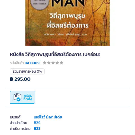
หนังสือ วิถีสุภาพบุรุษที่อิสตรีต้องการ (ปกอ่อน)
รหัสสินค้า
DA13009
ร่วมรายการผ่อน 0%
฿ 295.00
พร้อม
จัดส่ง
แอร์โรว์ มัลติมีเดีย
แบรนด์
B2S
จำหน่ายโดย
B2S
ดำเนินการโดย