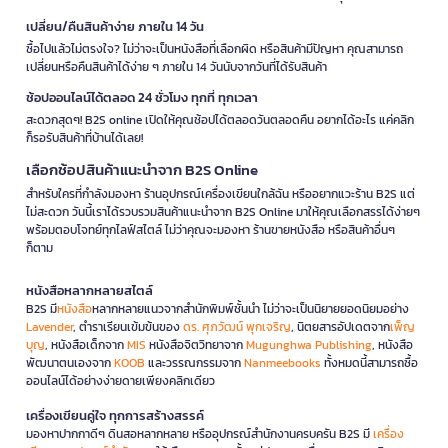
เปลี่ยน/คืนสินค้าง่าย ภายใน 14 วัน
ซื้อไปแล้วไม่ตรงใจ? ไม่ว่าจะเป็นหนังสือที่เลือกผิด หรือสินค้ามีปัญหา คุณสามารถ
เปลี่ยนหรือคืนสินค้าได้ง่าย ๆ ภายใน 14 วันนับจากวันที่ได้รับสินค้า
ช้อปออนไลน์ได้ตลอด 24 ชั่วโมง ทุกที่ ทุกเวลา
สะดวกสุดๆ! B2S online เปิดให้คุณช้อปได้ตลอดวันตลอดคืน อยากได้อะไร แค่คลิก
ก็รอรับสินค้าที่บ้านได้เลย!
เลือกช้อปสินค้าแนะนำจาก B2S Online
สำหรับใครที่กำลังมองหา ร้านอุปกรณ์เครื่องเขียนใกล้ฉัน หรืออยากแวะร้าน B2S แต่
ไม่สะดวก วันนี้เราได้รวบรวมสินค้าแนะนำจาก B2S Online มาให้คุณเลือกสรรได้ง่ายๆ
พร้อมตอบโจทย์ทุกไลฟ์สไตล์ ไม่ว่าคุณจะมองหา ร้านขายหนังสือ หรือสินค้าอื่นๆ
ก็ตาม
หนังสือหลากหลายสไตล์
B2S มี
หนังสือ
หลากหลายแนวจากสำนักพิมพ์ชั้นนำ ไม่ว่าจะเป็นนิยายยอดนิยมอย่าง
Lavender
, ตำราเรียนเข้มข้นของ
ดร. ศุภวัฒน์ พุกเจริญ
, นิตยสารอัปเดตจาก
เพ็ญ
บุญ
, หนังสือเด็กจาก
MIS
หนังสือจิตวิทยาจาก
Mugunghwa Publishing
, หนังสือ
พัฒนาตนเองจาก
KOOB
และวรรณกรรมจาก
Nanmeebooks
ทั้งหมดนี้สามารถซื้อ
ออนไลน์ได้อย่างง่ายดายเพียงคลิกเดียว
เครื่องเขียนคู่ใจ ทุกการสร้างสรรค์
มองหาปากกาดีๆ ดินสอหลากหลาย หรืออุปกรณ์สำนักงานครบครัน B2S มี
เครื่อง