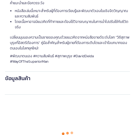
คำแนะนำและข้อควรระวัง
หนังสือเล่มนี้เหมาะสำหรับผู้ที่ต้องการเรียนรู้และพัฒนาตัวเองในเชิงจิตวิญญาณ
และความสัมพันธ์
โดยเนื้อหาอาจมีแนวคิดที่ท้าทายและต้องใช้วิจารณญาณในการนำไปปรับใช้กับชีวิต
จริง
เปลี่ยนมุมมองความเป็นชายของคุณด้วยแนวคิดจากหนังสือขายดีระดับโลก "วิถีสุภาพ
บุรุษที่อิสตรีต้องการ" คู่มือสำคัญสำหรับผู้ชายที่ต้องการเติบโตและเข้าใจบทบาทของ
ตนเองในโลกยุคใหม่!
#พัฒนาตนเอง #ความสัมพันธ์ #สุภาพบุรุษ #DavidDeida
#WayOfTheSuperiorMan
ข้อมูลสินค้า