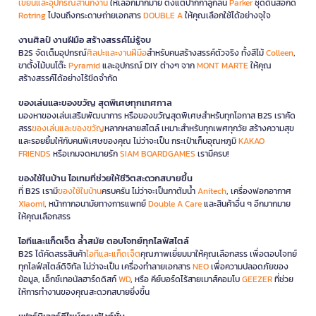
เขียนและอุปกรณ์สำนักงาน
ให้เลือกมากมาย ตั้งแต่ปากกาลูกลื่น
Parker
ชุดดินสอกด
Rotring
ไปจนถึงกระดาษถ่ายเอกสาร
DOUBLE A
ให้คุณเลือกใช้ได้อย่างจุใจ
งานศิลป์ งานฝีมือ สร้างสรรค์ไม่รู้จบ
B2S จัดเต็มอุปกรณ์
ศิลปะและงานฝีมือ
สำหรับคนสร้างสรรค์ตัวจริง ทั้งสีไม้
Colleen
,
ขาตั้งไม้บนโต๊ะ
Pyramid
และอุปกรณ์ DIY ต่างๆ จาก
MONT MARTE
ให้คุณ
สร้างสรรค์ได้อย่างไร้ขีดจำกัด
ของเล่นและของขวัญ สุดพิเศษทุกเทศกาล
มองหาของเล่นเสริมพัฒนาการ หรือของขวัญสุดพิเศษสำหรับทุกโอกาส B2S เราคัด
สรร
ของเล่นและของขวัญ
หลากหลายสไตล์ เหมาะสำหรับทุกเพศทุกวัย สร้างความสุข
และรอยยิ้มให้กับคนพิเศษของคุณ ไม่ว่าจะเป็น กระเป๋าเก็บอุณหภูมิ
KAKAO
FRIENDS
หรือเกมจดหมายรัก
SIAM BOARDGAMES
เรามีครบ!
ของใช้ในบ้าน ไอเทมที่ช่วยให้ชีวิตสะดวกสบายขึ้น
ที่ B2S เรามี
ของใช้ในบ้าน
ครบครัน ไม่ว่าจะเป็นกาต้มน้ำ
Anitech
, เครื่องฟอกอากาศ
Xiaomi
, หน้ากากอนามัยทางการแพทย์
Double A Care
และสินค้าอื่น ๆ อีกมากมาย
ให้คุณเลือกสรร
ไอทีและแก็ดเจ็ต ล้ำสมัย ตอบโจทย์ทุกไลฟ์สไตล์
B2S ได้คัดสรรสินค้า
ไอทีและแก็ดเจ็ต
คุณภาพเยี่ยมมาให้คุณเลือกสรร เพื่อตอบโจทย์
ทุกไลฟ์สไตล์ดิจิทัล ไม่ว่าจะเป็น เครื่องทำลายเอกสาร
NEO
เพื่อความปลอดภัยของ
ข้อมูล, เอ็กซ์เทอนัลฮาร์ดดิสก์
WD
, หรือ คีย์บอร์ดไร้สายเมาส์คอมโบ
GEEZER
ที่ช่วย
ให้การทำงานของคุณสะดวกสบายยิ่งขึ้น