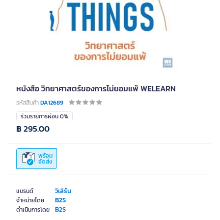
หนังสือ วิทยาศาสตร์ของการไม่ยอมแพ้ WELEARN
รหัสสินค้า
DA12689
ร่วมรายการผ่อน 0%
฿ 295.00
พร้อม
จัดส่ง
วีเลิร์น
แบรนด์
B2S
จำหน่ายโดย
B2S
ดำเนินการโดย