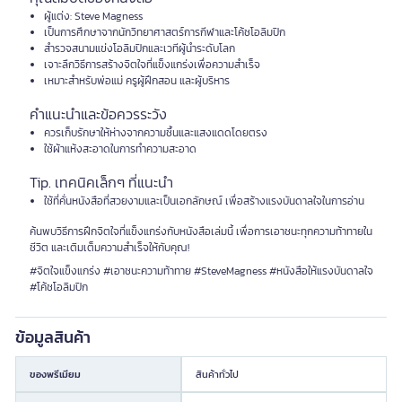
ผู้แต่ง: Steve Magness
เป็นการศึกษาจากนักวิทยาศาสตร์การกีฬาและโค้ชโอลิมปิก
สำรวจสนามแข่งโอลิมปิกและเวทีผู้นำระดับโลก
เจาะลึกวิธีการสร้างจิตใจที่แข็งแกร่งเพื่อความสำเร็จ
เหมาะสำหรับพ่อแม่ ครูผู้ฝึกสอน และผู้บริหาร
คำแนะนำและข้อควรระวัง
ควรเก็บรักษาให้ห่างจากความชื้นและแสงแดดโดยตรง
ใช้ผ้าแห้งสะอาดในการทำความสะอาด
Tip. เทคนิคเล็กๆ ที่แนะนำ
ใช้ที่คั่นหนังสือที่สวยงามและเป็นเอกลักษณ์ เพื่อสร้างแรงบันดาลใจในการอ่าน
ค้นพบวิธีการฝึกจิตใจที่แข็งแกร่งกับหนังสือเล่มนี้ เพื่อการเอาชนะทุกความท้าทายใน
ชีวิต และเติมเต็มความสำเร็จให้กับคุณ!
#จิตใจแข็งแกร่ง #เอาชนะความท้าทาย #SteveMagness #หนังสือให้แรงบันดาลใจ
#โค้ชโอลิมปิก
ข้อมูลสินค้า
ของพรีเมียม
สินค้าทั่วไป