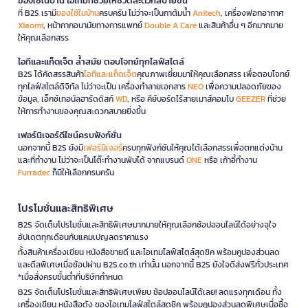
ของใช้ในบ้าน ไอเทมที่ช่วยให้ชีวิตสะดวกสบายขึ้น
ที่ B2S เรามี
ของใช้ในบ้าน
ครบครัน ไม่ว่าจะเป็นกาต้มน้ำ
Anitech
, เครื่องฟอกอากาศ
Xiaomi
, หน้ากากอนามัยทางการแพทย์
Double A Care
และสินค้าอื่น ๆ อีกมากมาย
ให้คุณเลือกสรร
ไอทีและแก็ดเจ็ต ล้ำสมัย ตอบโจทย์ทุกไลฟ์สไตล์
B2S ได้คัดสรรสินค้า
ไอทีและแก็ดเจ็ต
คุณภาพเยี่ยมมาให้คุณเลือกสรร เพื่อตอบโจทย์
ทุกไลฟ์สไตล์ดิจิทัล ไม่ว่าจะเป็น เครื่องทำลายเอกสาร
NEO
เพื่อความปลอดภัยของ
ข้อมูล, เอ็กซ์เทอนัลฮาร์ดดิสก์
WD
, หรือ คีย์บอร์ดไร้สายเมาส์คอมโบ
GEEZER
ที่ช่วย
ให้การทำงานของคุณสะดวกสบายยิ่งขึ้น
เฟอร์นิเจอร์ดีไซน์ครบฟังก์ชั่น
นอกจากนี้ B2S ยังมี
เฟอร์นิเจอร์
ครบทุกฟังก์ชันให้คุณได้เลือกสรรเพื่อตกแต่งบ้าน
และที่ทำงาน ไม่ว่าจะเป็นโต๊ะทำงานพับได้ จากแบรนด์
ONE
หรือ เก้าอี้ทำงาน
Furradec
ก็มีให้เลือกครบครัน
โปรโมชั่นและสิทธิพิเศษ
B2S จัดเต็มโปรโมชั่นและสิทธิพิเศษมากมายให้คุณเลือกช้อปออนไลน์ได้อย่างจุใจ
อัปเดตทุกเดือนกับแคมเปญลดราคาแรง
ทั้งสินค้าเครื่องเขียน หนังสือขายดี และไอเทมไลฟ์สไตล์สุดชิค พร้อมคูปองส่วนลด
และดีลพิเศษเมื่อช้อปผ่าน B2S.co.th เท่านั้น นอกจากนี้ B2S ยังใจดีส่งฟรีทั่วประเทศ
*เมื่อสั่งครบขั้นต่ำที่บริษัทกำหนด
B2S จัดเต็มโปรโมชั่นและสิทธิพิเศษเพียบ ช้อปออนไลน์ได้เลย! ลดแรงทุกเดือน ทั้ง
เครื่องเขียน หนังสือดัง ของไอเทมไลฟ์สไตล์สุดชิค พร้อมคูปองส่วนลดพิเศษเมื่อซื้อ