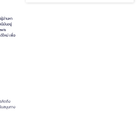
ผู้อ่านหา
นีมันอยู่
Lewis
้ใหม่ เพื่อ
ารคิดถึง
นับสนุนทาง