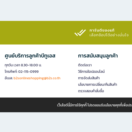
การันตีของแท้
เลือกช้อปได้อย่างมั่นใจ​
ศูนย์บริการลูกค้าบีทูเอส
การสนับสนุนลูกค้า
ทุกวัน เวลา 8.30-18.00 น.
ติดต่อเรา
โทรศัพท์: 02-115-0999
วิธีการช้อปออนไลน์
อีเมล:
b2sonlineshopping@b2s.co.th
การจัดส่งสินค้า
นโยบายการเปลี่ยน/คืนสินค้า
ตรวจสอบคำสั่งซื้อ
เว็บไซต์นี้มีการใช้คุกกี้ โปรดยอมรับนโยบายคุกกี้เพื่