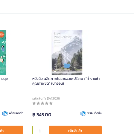
วามสุข
หนังสือ ผลิตภาพไม่ฉาบฉวย: ปรัชญา "ทำงานช้า-
คุณภาพชัด" (ปกอ่อน)
รหัสสินค้า DA13036
พร้อมจัดส่ง
฿ 345.00
พร้อมจัดส่ง
ค้า
เพิ่มสินค้า