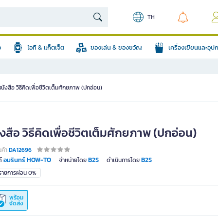
TH
อ
ไอที & แก็ตเจ็ต
ของเล่น & ของขวัญ
เครื่องเขียนและอุ
นังสือ วิธีคิดเพื่อชีวิตเต็มศักยภาพ (ปกอ่อน)
งสือ วิธีคิดเพื่อชีวิตเต็มศักยภาพ (ปกอ่อน)
นค้า
DA12696
อมรินทร์ HOW-TO
B2S
B2S
์
จำหน่ายโดย
ดำเนินการโดย
มรายการผ่อน 0%
พร้อม
จัดส่ง