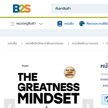
หมวดหมู่สินค้า
หนังสือ
ศิลปะและงานฝีมื
หนังสือ
หนังสือจิตวิทยา/พัฒนาตนเอง
หนังสือพัฒนาตนเอง
ห
หนั
รหัสสิ
แบรนด
ร่ว