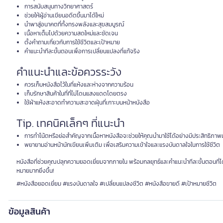
การสนับสนุนทางวิทยาศาสตร์
ช่วยให้ผู้อ่านเขียนอดีตขึ้นมาได้ใหม่
นำพาสู่อนาคตที่ทั้งทรงพลังและสุขสมบูรณ์
เนื้อหาเต็มไปด้วยความสดใหม่และชัดเจน
ตั้งคำถามเกี่ยวกับการใช้ชีวิตและเป้าหมาย
คำแนะนำทีละขั้นตอนเพื่อการเปลี่ยนแปลงที่แท้จริง
คำแนะนำและข้อควรระวัง
ควรเก็บหนังสือไว้ในที่แห้งและห่างจากความร้อน
เก็บรักษาสินค้าในที่ที่ไม่โดนแสงแดดโดยตรง
ใช้ผ้าแห้งสะอาดทำความสะอาดฝุ่นที่เกาะบนหน้าหนังสือ
Tip. เทคนิคเล็กๆ ที่แนะนำ
การทำโน้ตหรือย่อสำคัญจากเนื้อหาหนังสือจะช่วยให้คุณนำมาใช้ได้อย่างมีประสิทธิภาพม
พยายามอ่านหน้านักเขียนเพิ่มเติม เพื่อเสริมความเข้าใจและแรงบันดาลใจในการใช้ชีวิต
หนังสือที่ช่วยคุณปลุกความยอดเยี่ยมจากภายใน พร้อมกลยุทธ์และคำแนะนำทีละขั้นตอนที่ได้
หมายมากยิ่งขึ้น!
#หนังสือยอดเยี่ยม #แรงบันดาลใจ #เปลี่ยนแปลงชีวิต #หนังสือขายดี #เป้าหมายชีวิต
ข้อมูลสินค้า