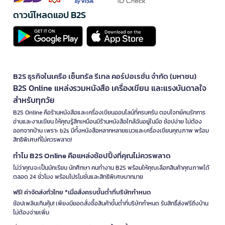
ดาวน์โหลดแอป B2S
B2S ธุรกิจในเครือ เซ็นทรัล รีเทล คอร์ปอเรชั่น จำกัด (มหาชน)
B2S Online แหล่งรวมหนังสือ เครื่องเขียน และแรงบันดาลใจ
สำหรับทุกวัย
B2S Online คือร้านหนังสือและเครื่องเขียนออนไลน์ที่ครบครัน ตอบโจทย์คนรักการ
อ่านและงานเขียน ให้คุณรู้สึกเหมือนมีร้านหนังสือใกล้ฉันอยู่ในมือ ช้อปง่าย ไม่ต้อง
ออกจากบ้าน เพราะ b2s มีทั้งหนังสือหลากหลายแนวและเครื่องเขียนคุณภาพ พร้อม
สิทธิพิเศษที่ไม่ควรพลาด!
ทำไม B2S Online คือแหล่งช้อปปิ้งที่คุณไม่ควรพลาด
ไม่ว่าคุณจะเป็นนักเรียน นักศึกษา คนทำงาน B2S พร้อมให้คุณเลือกสินค้าคุณภาพได้
ตลอด 24 ชั่วโมง พร้อมโปรโมชั่นและสิทธิพิเศษมากมาย
ฟรี! ค่าจัดส่งทั่วไทย *เมื่อสั่งครบขั้นต่ำที่บริษัทกำหนด
ช้อปเพลินเกินคุ้ม! เพียงมียอดสั่งซื้อสินค้าขั้นต่ำที่บริษัทกำหนด รับสิทธิ์ส่งฟรีถึงบ้าน
ไม่ต้องจ่ายเพิ่ม