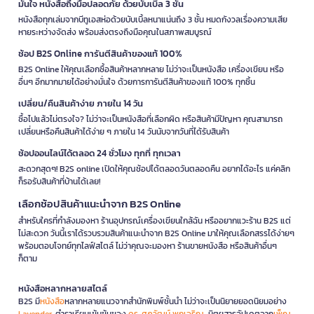
มั่นใจ หนังสือถึงมือปลอดภัย ด้วยบับเบิ้ล 3 ชั้น
หนังสือทุกเล่มจากบีทูเอสห่อด้วยบับเบิ้ลหนาแน่นถึง 3 ชั้น หมดกังวลเรื่องความเสีย
หายระหว่างจัดส่ง พร้อมส่งตรงถึงมือคุณในสภาพสมบูรณ์
ช้อป B2S Online การันตีสินค้าของแท้ 100%
B2S Online ให้คุณเลือกซื้อสินค้าหลากหลาย ไม่ว่าจะเป็นหนังสือ เครื่องเขียน หรือ
อื่นๆ อีกมากมายได้อย่างมั่นใจ ด้วยการการันตีสินค้าของแท้ 100% ทุกชิ้น
เปลี่ยน/คืนสินค้าง่าย ภายใน 14 วัน
ซื้อไปแล้วไม่ตรงใจ? ไม่ว่าจะเป็นหนังสือที่เลือกผิด หรือสินค้ามีปัญหา คุณสามารถ
เปลี่ยนหรือคืนสินค้าได้ง่าย ๆ ภายใน 14 วันนับจากวันที่ได้รับสินค้า
ช้อปออนไลน์ได้ตลอด 24 ชั่วโมง ทุกที่ ทุกเวลา
สะดวกสุดๆ! B2S online เปิดให้คุณช้อปได้ตลอดวันตลอดคืน อยากได้อะไร แค่คลิก
ก็รอรับสินค้าที่บ้านได้เลย!
เลือกช้อปสินค้าแนะนำจาก B2S Online
สำหรับใครที่กำลังมองหา ร้านอุปกรณ์เครื่องเขียนใกล้ฉัน หรืออยากแวะร้าน B2S แต่
ไม่สะดวก วันนี้เราได้รวบรวมสินค้าแนะนำจาก B2S Online มาให้คุณเลือกสรรได้ง่ายๆ
พร้อมตอบโจทย์ทุกไลฟ์สไตล์ ไม่ว่าคุณจะมองหา ร้านขายหนังสือ หรือสินค้าอื่นๆ
ก็ตาม
หนังสือหลากหลายสไตล์
B2S มี
หนังสือ
หลากหลายแนวจากสำนักพิมพ์ชั้นนำ ไม่ว่าจะเป็นนิยายยอดนิยมอย่าง
Lavender
, ตำราเรียนเข้มข้นของ
ดร. ศุภวัฒน์ พุกเจริญ
, นิตยสารอัปเดตจาก
เพ็ญ