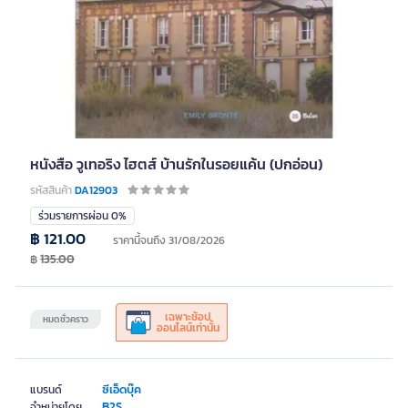
หนังสือ วูเทอริง ไฮตส์ บ้านรักในรอยแค้น (ปกอ่อน)
รหัสสินค้า
DA12903
ร่วมรายการผ่อน 0%
฿ 121.00
ราคานี้จนถึง 31/08/2026
฿
135.00
เฉพาะช้อป
หมดชั่วคราว
ออนไลน์เท่านั้น
ซีเอ็ดบุ๊ค
แบรนด์
B2S
จำหน่ายโดย