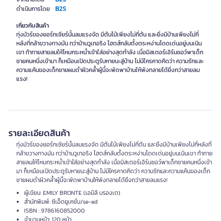
B2S
ดำเนินการโดย
เกี่ยวกับสินค้า
ทุ่งมัวร์ของยอร์กเชียร์นั้นลมแรงจัด มีต้นไม้เพียงไม่กี่ต้น และยิ่งมีบ้านเพียงไม่กี่
หลังที่กล้าขวางทางมัน ทว่าบ้านวูเทอริง ไฮตส์กลับตั้งตระหง่านโดดเด่นอยู่บนเนิน
เขา ท้าทายสายลมให้โหมกระหน่ำเข้าใส่อย่างสุดกำลัง เมื่อมิสเตอร์เอิร์นชอว์พาเด็ก
ชายคนหนึ่งเข้ามา ก็เหมือนเปิดประตูรับหายนะสู่บ้าน ไม่มีใครคาดคิดว่า ความรักและ
ความแค้นของเด็กชายผมดำผิวคล้ำผู้นี้จะพัดพาบ้านให้พังทลายได้ยิ่งกว่าสายลม
แรง!
รายละเอียดสินค้า
ทุ่งมัวร์ของยอร์กเชียร์นั้นลมแรงจัด มีต้นไม้เพียงไม่กี่ต้น และยิ่งมีบ้านเพียงไม่กี่หลังที่
กล้าขวางทางมัน ทว่าบ้านวูเทอริง ไฮตส์กลับตั้งตระหง่านโดดเด่นอยู่บนเนินเขา ท้าทาย
สายลมให้โหมกระหน่ำเข้าใส่อย่างสุดกำลัง เมื่อมิสเตอร์เอิร์นชอว์พาเด็กชายคนหนึ่งเข้า
มา ก็เหมือนเปิดประตูรับหายนะสู่บ้าน ไม่มีใครคาดคิดว่า ความรักและความแค้นของเด็ก
ชายผมดำผิวคล้ำผู้นี้จะพัดพาบ้านให้พังทลายได้ยิ่งกว่าสายลมแรง!
ผู้เขียน: EMILY BRONTE (เอมิลี บรองเต)
สำนักพิมพ์: ซีเอ็ดยูเคชั่น/se-ed
ISBN : 9786160852000
จำนวนหน้า: 120 หน้า