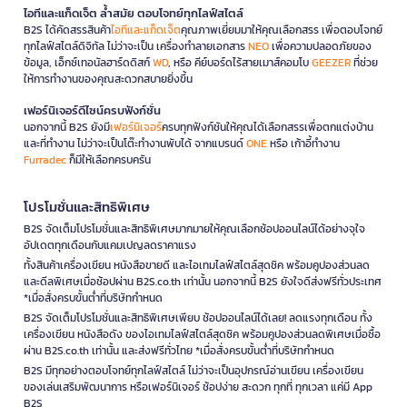
ไอทีและแก็ดเจ็ต ล้ำสมัย ตอบโจทย์ทุกไลฟ์สไตล์
B2S ได้คัดสรรสินค้า
ไอทีและแก็ดเจ็ต
คุณภาพเยี่ยมมาให้คุณเลือกสรร เพื่อตอบโจทย์
ทุกไลฟ์สไตล์ดิจิทัล ไม่ว่าจะเป็น เครื่องทำลายเอกสาร
NEO
เพื่อความปลอดภัยของ
ข้อมูล, เอ็กซ์เทอนัลฮาร์ดดิสก์
WD
, หรือ คีย์บอร์ดไร้สายเมาส์คอมโบ
GEEZER
ที่ช่วย
ให้การทำงานของคุณสะดวกสบายยิ่งขึ้น
เฟอร์นิเจอร์ดีไซน์ครบฟังก์ชั่น
นอกจากนี้ B2S ยังมี
เฟอร์นิเจอร์
ครบทุกฟังก์ชันให้คุณได้เลือกสรรเพื่อตกแต่งบ้าน
และที่ทำงาน ไม่ว่าจะเป็นโต๊ะทำงานพับได้ จากแบรนด์
ONE
หรือ เก้าอี้ทำงาน
Furradec
ก็มีให้เลือกครบครัน
โปรโมชั่นและสิทธิพิเศษ
B2S จัดเต็มโปรโมชั่นและสิทธิพิเศษมากมายให้คุณเลือกช้อปออนไลน์ได้อย่างจุใจ
อัปเดตทุกเดือนกับแคมเปญลดราคาแรง
ทั้งสินค้าเครื่องเขียน หนังสือขายดี และไอเทมไลฟ์สไตล์สุดชิค พร้อมคูปองส่วนลด
และดีลพิเศษเมื่อช้อปผ่าน B2S.co.th เท่านั้น นอกจากนี้ B2S ยังใจดีส่งฟรีทั่วประเทศ
*เมื่อสั่งครบขั้นต่ำที่บริษัทกำหนด
B2S จัดเต็มโปรโมชั่นและสิทธิพิเศษเพียบ ช้อปออนไลน์ได้เลย! ลดแรงทุกเดือน ทั้ง
เครื่องเขียน หนังสือดัง ของไอเทมไลฟ์สไตล์สุดชิค พร้อมคูปองส่วนลดพิเศษเมื่อซื้อ
ผ่าน B2S.co.th เท่านั้น และส่งฟรีทั่วไทย *เมื่อสั่งครบขั้นต่ำที่บริษัทกำหนด
B2S มีทุกอย่างตอบโจทย์ทุกไลฟ์สไตล์ ไม่ว่าจะเป็นอุปกรณ์อ่านเขียน เครื่องเขียน
ของเล่นเสริมพัฒนาการ หรือเฟอร์นิเจอร์ ช้อปง่าย สะดวก ทุกที่ ทุกเวลา แค่มี App
B2S