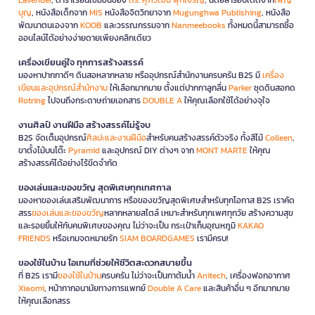
บุญ
, หนังสือเด็กจาก
MIS
หนังสือจิตวิทยาจาก
Mugunghwa Publishing
, หนังสือ
พัฒนาตนเองจาก
KOOB
และวรรณกรรมจาก
Nanmeebooks
ทั้งหมดนี้สามารถซื้อ
ออนไลน์ได้อย่างง่ายดายเพียงคลิกเดียว
เครื่องเขียนคู่ใจ ทุกการสร้างสรรค์
มองหาปากกาดีๆ ดินสอหลากหลาย หรืออุปกรณ์สำนักงานครบครัน B2S มี
เครื่อง
เขียนและอุปกรณ์สำนักงาน
ให้เลือกมากมาย ตั้งแต่ปากกาลูกลื่น
Parker
ชุดดินสอกด
Rotring
ไปจนถึงกระดาษถ่ายเอกสาร
DOUBLE A
ให้คุณเลือกใช้ได้อย่างจุใจ
งานศิลป์ งานฝีมือ สร้างสรรค์ไม่รู้จบ
B2S จัดเต็มอุปกรณ์
ศิลปะและงานฝีมือ
สำหรับคนสร้างสรรค์ตัวจริง ทั้งสีไม้
Colleen
,
ขาตั้งไม้บนโต๊ะ
Pyramid
และอุปกรณ์ DIY ต่างๆ จาก
MONT MARTE
ให้คุณ
สร้างสรรค์ได้อย่างไร้ขีดจำกัด
ของเล่นและของขวัญ สุดพิเศษทุกเทศกาล
มองหาของเล่นเสริมพัฒนาการ หรือของขวัญสุดพิเศษสำหรับทุกโอกาส B2S เราคัด
สรร
ของเล่นและของขวัญ
หลากหลายสไตล์ เหมาะสำหรับทุกเพศทุกวัย สร้างความสุข
และรอยยิ้มให้กับคนพิเศษของคุณ ไม่ว่าจะเป็น กระเป๋าเก็บอุณหภูมิ
KAKAO
FRIENDS
หรือเกมจดหมายรัก
SIAM BOARDGAMES
เรามีครบ!
ของใช้ในบ้าน ไอเทมที่ช่วยให้ชีวิตสะดวกสบายขึ้น
ที่ B2S เรามี
ของใช้ในบ้าน
ครบครัน ไม่ว่าจะเป็นกาต้มน้ำ
Anitech
, เครื่องฟอกอากาศ
Xiaomi
, หน้ากากอนามัยทางการแพทย์
Double A Care
และสินค้าอื่น ๆ อีกมากมาย
ให้คุณเลือกสรร