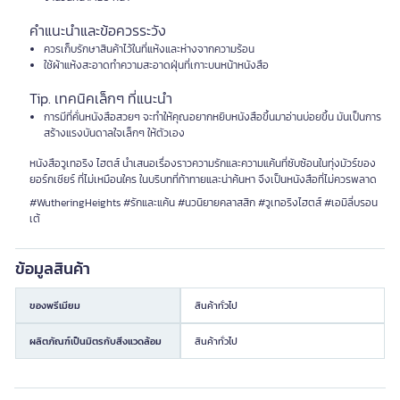
คำแนะนำและข้อควรระวัง
ควรเก็บรักษาสินค้าไว้ในที่แห้งและห่างจากความร้อน
ใช้ผ้าแห้งสะอาดทำความสะอาดฝุ่นที่เกาะบนหน้าหนังสือ
Tip. เทคนิคเล็กๆ ที่แนะนำ
การมีที่คั่นหนังสือสวยๆ จะทำให้คุณอยากหยิบหนังสือขึ้นมาอ่านบ่อยขึ้น มันเป็นการ
สร้างแรงบันดาลใจเล็กๆ ให้ตัวเอง
หนังสือวูเทอริง ไฮตส์ นำเสนอเรื่องราวความรักและความแค้นที่ซับซ้อนในทุ่งมัวร์ของ
ยอร์กเชียร์ ที่ไม่เหมือนใคร ในบริบทที่ท้าทายและน่าค้นหา จึงเป็นหนังสือที่ไม่ควรพลาด
#WutheringHeights #รักและแค้น #นวนิยายคลาสสิก #วูเทอริงไฮตส์ #เอมิลี่บรอน
เต้
ข้อมูลสินค้า
ของพรีเมียม
สินค้าทั่วไป
ผลิตภัณฑ์เป็นมิตรกับสิ่งแวดล้อม
สินค้าทั่วไป