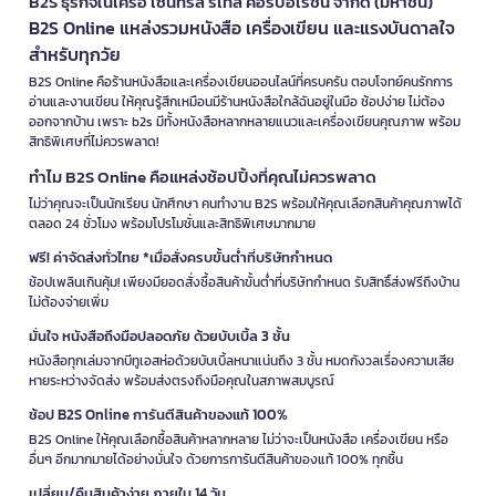
B2S ธุรกิจในเครือ เซ็นทรัล รีเทล คอร์ปอเรชั่น จำกัด (มหาชน)
B2S Online แหล่งรวมหนังสือ เครื่องเขียน และแรงบันดาลใจ
สำหรับทุกวัย
B2S Online คือร้านหนังสือและเครื่องเขียนออนไลน์ที่ครบครัน ตอบโจทย์คนรักการ
อ่านและงานเขียน ให้คุณรู้สึกเหมือนมีร้านหนังสือใกล้ฉันอยู่ในมือ ช้อปง่าย ไม่ต้อง
ออกจากบ้าน เพราะ b2s มีทั้งหนังสือหลากหลายแนวและเครื่องเขียนคุณภาพ พร้อม
สิทธิพิเศษที่ไม่ควรพลาด!
ทำไม B2S Online คือแหล่งช้อปปิ้งที่คุณไม่ควรพลาด
ไม่ว่าคุณจะเป็นนักเรียน นักศึกษา คนทำงาน B2S พร้อมให้คุณเลือกสินค้าคุณภาพได้
ตลอด 24 ชั่วโมง พร้อมโปรโมชั่นและสิทธิพิเศษมากมาย
ฟรี! ค่าจัดส่งทั่วไทย *เมื่อสั่งครบขั้นต่ำที่บริษัทกำหนด
ช้อปเพลินเกินคุ้ม! เพียงมียอดสั่งซื้อสินค้าขั้นต่ำที่บริษัทกำหนด รับสิทธิ์ส่งฟรีถึงบ้าน
ไม่ต้องจ่ายเพิ่ม
มั่นใจ หนังสือถึงมือปลอดภัย ด้วยบับเบิ้ล 3 ชั้น
หนังสือทุกเล่มจากบีทูเอสห่อด้วยบับเบิ้ลหนาแน่นถึง 3 ชั้น หมดกังวลเรื่องความเสีย
หายระหว่างจัดส่ง พร้อมส่งตรงถึงมือคุณในสภาพสมบูรณ์
ช้อป B2S Online การันตีสินค้าของแท้ 100%
B2S Online ให้คุณเลือกซื้อสินค้าหลากหลาย ไม่ว่าจะเป็นหนังสือ เครื่องเขียน หรือ
อื่นๆ อีกมากมายได้อย่างมั่นใจ ด้วยการการันตีสินค้าของแท้ 100% ทุกชิ้น
เปลี่ยน/คืนสินค้าง่าย ภายใน 14 วัน