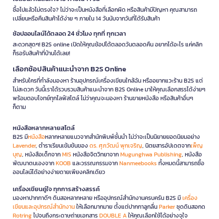
ซื้อไปแล้วไม่ตรงใจ? ไม่ว่าจะเป็นหนังสือที่เลือกผิด หรือสินค้ามีปัญหา คุณสามารถ
เปลี่ยนหรือคืนสินค้าได้ง่าย ๆ ภายใน 14 วันนับจากวันที่ได้รับสินค้า
ช้อปออนไลน์ได้ตลอด 24 ชั่วโมง ทุกที่ ทุกเวลา
สะดวกสุดๆ! B2S online เปิดให้คุณช้อปได้ตลอดวันตลอดคืน อยากได้อะไร แค่คลิก
ก็รอรับสินค้าที่บ้านได้เลย!
เลือกช้อปสินค้าแนะนำจาก B2S Online
สำหรับใครที่กำลังมองหา ร้านอุปกรณ์เครื่องเขียนใกล้ฉัน หรืออยากแวะร้าน B2S แต่
ไม่สะดวก วันนี้เราได้รวบรวมสินค้าแนะนำจาก B2S Online มาให้คุณเลือกสรรได้ง่ายๆ
พร้อมตอบโจทย์ทุกไลฟ์สไตล์ ไม่ว่าคุณจะมองหา ร้านขายหนังสือ หรือสินค้าอื่นๆ
ก็ตาม
หนังสือหลากหลายสไตล์
B2S มี
หนังสือ
หลากหลายแนวจากสำนักพิมพ์ชั้นนำ ไม่ว่าจะเป็นนิยายยอดนิยมอย่าง
Lavender
, ตำราเรียนเข้มข้นของ
ดร. ศุภวัฒน์ พุกเจริญ
, นิตยสารอัปเดตจาก
เพ็ญ
บุญ
, หนังสือเด็กจาก
MIS
หนังสือจิตวิทยาจาก
Mugunghwa Publishing
, หนังสือ
พัฒนาตนเองจาก
KOOB
และวรรณกรรมจาก
Nanmeebooks
ทั้งหมดนี้สามารถซื้อ
ออนไลน์ได้อย่างง่ายดายเพียงคลิกเดียว
เครื่องเขียนคู่ใจ ทุกการสร้างสรรค์
มองหาปากกาดีๆ ดินสอหลากหลาย หรืออุปกรณ์สำนักงานครบครัน B2S มี
เครื่อง
เขียนและอุปกรณ์สำนักงาน
ให้เลือกมากมาย ตั้งแต่ปากกาลูกลื่น
Parker
ชุดดินสอกด
Rotring
ไปจนถึงกระดาษถ่ายเอกสาร
DOUBLE A
ให้คุณเลือกใช้ได้อย่างจุใจ