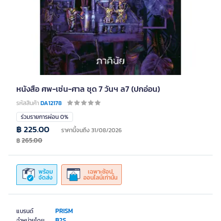
หนังสือ ศพ-เซ่น-ศาล ชุด 7 วันฯ ล7 (ปกอ่อน)
รหัสสินค้า
DA12178
ร่วมรายการผ่อน 0%
฿ 225.00
ราคานี้จนถึง 31/08/2026
฿
265.00
พร้อม
เฉพาะช้อป
จัดส่ง
ออนไลน์เท่านั้น
PRISM
แบรนด์
B2S
จำหน่ายโดย