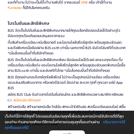
และที่ทำงาน ไม่ว่าจะเป็นโต๊ะทำงานพับได้ จากแบรนด์
ONE
หรือ เก้าอี้ทำงาน
Furradec
ก็มีให้เลือกครบครัน
โปรโมชั่นและสิทธิพิเศษ
B2S จัดเต็มโปรโมชั่นและสิทธิพิเศษมากมายให้คุณเลือกช้อปออนไลน์ได้อย่างจุใจ
อัปเดตทุกเดือนกับแคมเปญลดราคาแรง
ทั้งสินค้าเครื่องเขียน หนังสือขายดี และไอเทมไลฟ์สไตล์สุดชิค พร้อมคูปองส่วนลด
และดีลพิเศษเมื่อช้อปผ่าน B2S.co.th เท่านั้น นอกจากนี้ B2S ยังใจดีส่งฟรีทั่วประเทศ
*เมื่อสั่งครบขั้นต่ำที่บริษัทกำหนด
B2S จัดเต็มโปรโมชั่นและสิทธิพิเศษเพียบ ช้อปออนไลน์ได้เลย! ลดแรงทุกเดือน ทั้ง
เครื่องเขียน หนังสือดัง ของไอเทมไลฟ์สไตล์สุดชิค พร้อมคูปองส่วนลดพิเศษเมื่อซื้อ
ผ่าน B2S.co.th เท่านั้น และส่งฟรีทั่วไทย *เมื่อสั่งครบขั้นต่ำที่บริษัทกำหนด
B2S มีทุกอย่างตอบโจทย์ทุกไลฟ์สไตล์ ไม่ว่าจะเป็นอุปกรณ์อ่านเขียน เครื่องเขียน
ของเล่นเสริมพัฒนาการ หรือเฟอร์นิเจอร์ ช้อปง่าย สะดวก ทุกที่ ทุกเวลา แค่มี App
B2S
สมัคร B2S Club รับข่าวสารโปรโมชั่นก่อนใคร และสิทธิพิเศษเฉพาะสมาชิก! คลิกเลย
สมัครสมาชิกเลย!
👉
#ร้านหนังสือ #ร้านขายหนังสือ ใกล้ฉัน #กระเป๋าใส่ดินสอ #เครื่องเขียนออนไลน์ #ซื้อ
หนังสือ ออนไลน์ #เครื่องเขียน บีทูเอส #ขาย หนังสือ ออนไลน์ #B2S #ร้านเครื่อง
เว็บไซต์นี้มีการใช้คุกกี้ โปรดยอมรับนโยบายคุกกี้เพื่อประสบการณ์การใช้บริการที่ดีที่สุด
เขียนใกล้ฉัน
นโยบายการใช้
ของท่าน ท่านสามารถศึกษาวิธีการตั้งค่าการควบคุมคุกกี้ของท่านผ่าน
*เงื่อนไขเป็นไปตามที่บริษัทฯ กำหนด
คุกกี้ของเราที่นี่