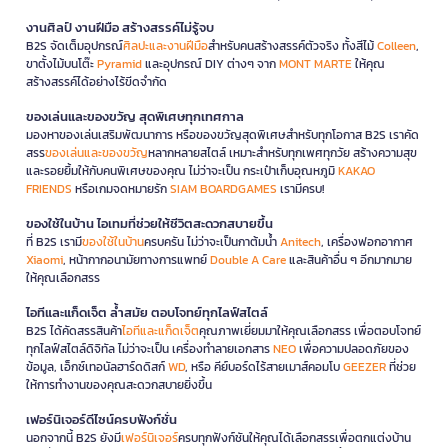
งานศิลป์ งานฝีมือ สร้างสรรค์ไม่รู้จบ
B2S จัดเต็มอุปกรณ์
ศิลปะและงานฝีมือ
สำหรับคนสร้างสรรค์ตัวจริง ทั้งสีไม้
Colleen
,
ขาตั้งไม้บนโต๊ะ
Pyramid
และอุปกรณ์ DIY ต่างๆ จาก
MONT MARTE
ให้คุณ
สร้างสรรค์ได้อย่างไร้ขีดจำกัด
ของเล่นและของขวัญ สุดพิเศษทุกเทศกาล
มองหาของเล่นเสริมพัฒนาการ หรือของขวัญสุดพิเศษสำหรับทุกโอกาส B2S เราคัด
สรร
ของเล่นและของขวัญ
หลากหลายสไตล์ เหมาะสำหรับทุกเพศทุกวัย สร้างความสุข
และรอยยิ้มให้กับคนพิเศษของคุณ ไม่ว่าจะเป็น กระเป๋าเก็บอุณหภูมิ
KAKAO
FRIENDS
หรือเกมจดหมายรัก
SIAM BOARDGAMES
เรามีครบ!
ของใช้ในบ้าน ไอเทมที่ช่วยให้ชีวิตสะดวกสบายขึ้น
ที่ B2S เรามี
ของใช้ในบ้าน
ครบครัน ไม่ว่าจะเป็นกาต้มน้ำ
Anitech
, เครื่องฟอกอากาศ
Xiaomi
, หน้ากากอนามัยทางการแพทย์
Double A Care
และสินค้าอื่น ๆ อีกมากมาย
ให้คุณเลือกสรร
ไอทีและแก็ดเจ็ต ล้ำสมัย ตอบโจทย์ทุกไลฟ์สไตล์
B2S ได้คัดสรรสินค้า
ไอทีและแก็ดเจ็ต
คุณภาพเยี่ยมมาให้คุณเลือกสรร เพื่อตอบโจทย์
ทุกไลฟ์สไตล์ดิจิทัล ไม่ว่าจะเป็น เครื่องทำลายเอกสาร
NEO
เพื่อความปลอดภัยของ
ข้อมูล, เอ็กซ์เทอนัลฮาร์ดดิสก์
WD
, หรือ คีย์บอร์ดไร้สายเมาส์คอมโบ
GEEZER
ที่ช่วย
ให้การทำงานของคุณสะดวกสบายยิ่งขึ้น
เฟอร์นิเจอร์ดีไซน์ครบฟังก์ชั่น
นอกจากนี้ B2S ยังมี
เฟอร์นิเจอร์
ครบทุกฟังก์ชันให้คุณได้เลือกสรรเพื่อตกแต่งบ้าน