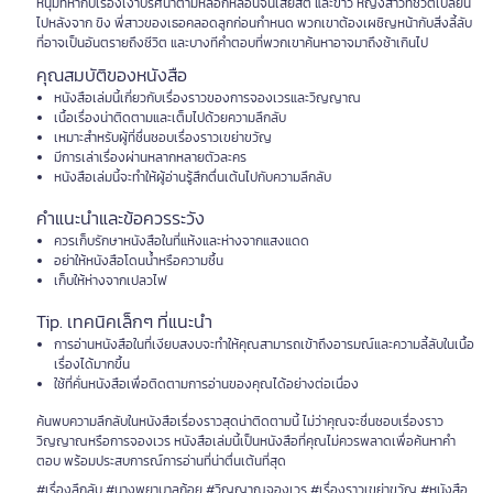
หนุ่มที่หากับเรื่องเงาปริศนาตามหลอกหลอนจนเสียสติ และข้าว หญิงสาวที่ชีวิตเปลี่ยน
ไปหลังจาก ขิง พี่สาวของเธอคลอดลูกก่อนกำหนด พวกเขาต้องเผชิญหน้ากับสิ่งลี้ลับ
ที่อาจเป็นอันตรายถึงชีวิต และบางทีคำตอบที่พวกเขาค้นหาอาจมาถึงช้าเกินไป
คุณสมบัติของหนังสือ
หนังสือเล่มนี้เกี่ยวกับเรื่องราวของการจองเวรและวิญญาณ
เนื้อเรื่องน่าติดตามและเต็มไปด้วยความลึกลับ
เหมาะสำหรับผู้ที่ชื่นชอบเรื่องราวเขย่าขวัญ
มีการเล่าเรื่องผ่านหลากหลายตัวละคร
หนังสือเล่มนี้จะทำให้ผู้อ่านรู้สึกตื่นเต้นไปกับความลึกลับ
คำแนะนำและข้อควรระวัง
ควรเก็บรักษาหนังสือในที่แห้งและห่างจากแสงแดด
อย่าให้หนังสือโดนน้ำหรือความชื้น
เก็บให้ห่างจากเปลวไฟ
Tip. เทคนิคเล็กๆ ที่แนะนำ
การอ่านหนังสือในที่เงียบสงบจะทำให้คุณสามารถเข้าถึงอารมณ์และความลี้ลับในเนื้อ
เรื่องได้มากขึ้น
ใช้ที่คั่นหนังสือเพื่อติดตามการอ่านของคุณได้อย่างต่อเนื่อง
ค้นพบความลึกลับในหนังสือเรื่องราวสุดน่าติดตามนี้ ไม่ว่าคุณจะชื่นชอบเรื่องราว
วิญญาณหรือการจองเวร หนังสือเล่มนี้เป็นหนังสือที่คุณไม่ควรพลาดเพื่อค้นหาคำ
ตอบ พร้อมประสบการณ์การอ่านที่น่าตื่นเต้นที่สุด
#เรื่องลึกลับ #นางพยาบาลก้อย #วิญญาณจองเวร #เรื่องราวเขย่าขวัญ #หนังสือ