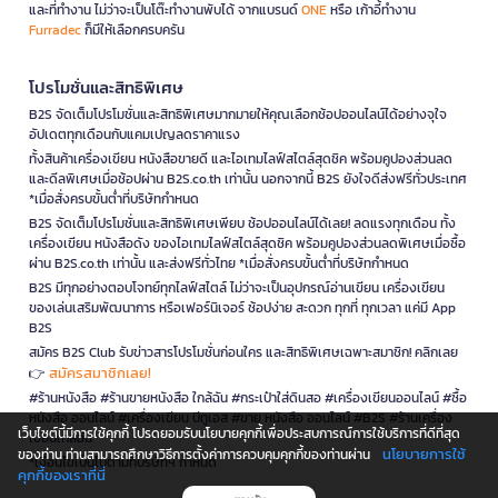
และที่ทำงาน ไม่ว่าจะเป็นโต๊ะทำงานพับได้ จากแบรนด์
ONE
หรือ เก้าอี้ทำงาน
Furradec
ก็มีให้เลือกครบครัน
โปรโมชั่นและสิทธิพิเศษ
B2S จัดเต็มโปรโมชั่นและสิทธิพิเศษมากมายให้คุณเลือกช้อปออนไลน์ได้อย่างจุใจ
อัปเดตทุกเดือนกับแคมเปญลดราคาแรง
ทั้งสินค้าเครื่องเขียน หนังสือขายดี และไอเทมไลฟ์สไตล์สุดชิค พร้อมคูปองส่วนลด
และดีลพิเศษเมื่อช้อปผ่าน B2S.co.th เท่านั้น นอกจากนี้ B2S ยังใจดีส่งฟรีทั่วประเทศ
*เมื่อสั่งครบขั้นต่ำที่บริษัทกำหนด
B2S จัดเต็มโปรโมชั่นและสิทธิพิเศษเพียบ ช้อปออนไลน์ได้เลย! ลดแรงทุกเดือน ทั้ง
เครื่องเขียน หนังสือดัง ของไอเทมไลฟ์สไตล์สุดชิค พร้อมคูปองส่วนลดพิเศษเมื่อซื้อ
ผ่าน B2S.co.th เท่านั้น และส่งฟรีทั่วไทย *เมื่อสั่งครบขั้นต่ำที่บริษัทกำหนด
B2S มีทุกอย่างตอบโจทย์ทุกไลฟ์สไตล์ ไม่ว่าจะเป็นอุปกรณ์อ่านเขียน เครื่องเขียน
ของเล่นเสริมพัฒนาการ หรือเฟอร์นิเจอร์ ช้อปง่าย สะดวก ทุกที่ ทุกเวลา แค่มี App
B2S
สมัคร B2S Club รับข่าวสารโปรโมชั่นก่อนใคร และสิทธิพิเศษเฉพาะสมาชิก! คลิกเลย
สมัครสมาชิกเลย!
👉
#ร้านหนังสือ #ร้านขายหนังสือ ใกล้ฉัน #กระเป๋าใส่ดินสอ #เครื่องเขียนออนไลน์ #ซื้อ
หนังสือ ออนไลน์ #เครื่องเขียน บีทูเอส #ขาย หนังสือ ออนไลน์ #B2S #ร้านเครื่อง
เว็บไซต์นี้มีการใช้คุกกี้ โปรดยอมรับนโยบายคุกกี้เพื่อประสบการณ์การใช้บริการที่ดีที่สุด
เขียนใกล้ฉัน
นโยบายการใช้
ของท่าน ท่านสามารถศึกษาวิธีการตั้งค่าการควบคุมคุกกี้ของท่านผ่าน
*เงื่อนไขเป็นไปตามที่บริษัทฯ กำหนด
คุกกี้ของเราที่นี่