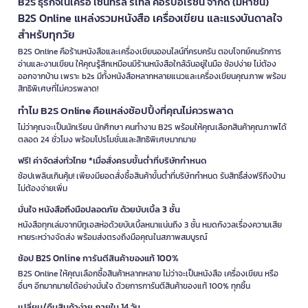
B2S ธุรกิจในเครือ เซ็นทรัล รีเทล คอร์ปอเรชั่น จำกัด (มหาชน)
B2S Online แหล่งรวมหนังสือ เครื่องเขียน และแรงบันดาลใจ
สำหรับทุกวัย
B2S Online คือร้านหนังสือและเครื่องเขียนออนไลน์ที่ครบครัน ตอบโจทย์คนรักการ
อ่านและงานเขียน ให้คุณรู้สึกเหมือนมีร้านหนังสือใกล้ฉันอยู่ในมือ ช้อปง่าย ไม่ต้อง
ออกจากบ้าน เพราะ b2s มีทั้งหนังสือหลากหลายแนวและเครื่องเขียนคุณภาพ พร้อม
สิทธิพิเศษที่ไม่ควรพลาด!
ทำไม B2S Online คือแหล่งช้อปปิ้งที่คุณไม่ควรพลาด
ไม่ว่าคุณจะเป็นนักเรียน นักศึกษา คนทำงาน B2S พร้อมให้คุณเลือกสินค้าคุณภาพได้
ตลอด 24 ชั่วโมง พร้อมโปรโมชั่นและสิทธิพิเศษมากมาย
ฟรี! ค่าจัดส่งทั่วไทย *เมื่อสั่งครบขั้นต่ำที่บริษัทกำหนด
ช้อปเพลินเกินคุ้ม! เพียงมียอดสั่งซื้อสินค้าขั้นต่ำที่บริษัทกำหนด รับสิทธิ์ส่งฟรีถึงบ้าน
ไม่ต้องจ่ายเพิ่ม
มั่นใจ หนังสือถึงมือปลอดภัย ด้วยบับเบิ้ล 3 ชั้น
หนังสือทุกเล่มจากบีทูเอสห่อด้วยบับเบิ้ลหนาแน่นถึง 3 ชั้น หมดกังวลเรื่องความเสีย
หายระหว่างจัดส่ง พร้อมส่งตรงถึงมือคุณในสภาพสมบูรณ์
ช้อป B2S Online การันตีสินค้าของแท้ 100%
B2S Online ให้คุณเลือกซื้อสินค้าหลากหลาย ไม่ว่าจะเป็นหนังสือ เครื่องเขียน หรือ
อื่นๆ อีกมากมายได้อย่างมั่นใจ ด้วยการการันตีสินค้าของแท้ 100% ทุกชิ้น
เปลี่ยน/คืนสินค้าง่าย ภายใน 14 วัน