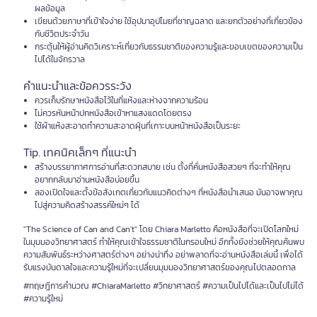
ผลข้อมูล
เขียนด้วยภาษาที่เข้าใจง่าย ใช้อุปมาอุปไมยที่ชาญฉลาด และยกตัวอย่างที่เกี่ยวข้อง
กับชีวิตประจำวัน
กระตุ้นให้ผู้อ่านคิดวิเคราะห์เกี่ยวกับธรรมชาติของความรู้และขอบเขตของความเป็น
ไปได้ในจักรวาล
คำแนะนำและข้อควรระวัง
ควรเก็บรักษาหนังสือไว้ในที่แห้งและห่างจากความร้อน
ไม่ควรหันหน้าปกหนังสือเข้าหาแสงแดดโดยตรง
ใช้ผ้าแห้งสะอาดทำความสะอาดฝุ่นที่เกาะบนหน้าหนังสือเป็นระยะ
Tip. เทคนิคเล็กๆ ที่แนะนำ
สร้างบรรยากาศการอ่านที่สะดวกสบาย เช่น ตั้งที่คั่นหนังสือสวยๆ ที่จะทำให้คุณ
อยากกลับมาอ่านหนังสือบ่อยขึ้น
ลองเปิดใจและตั้งข้อสังเกตเกี่ยวกับแนวคิดต่างๆ ที่หนังสือนำเสนอ มันอาจพาคุณ
ไปสู่ความคิดสร้างสรรค์ใหม่ๆ ได้
"The Science of Can and Can't" โดย Chiara Marletto คือหนังสือที่จะเปิดโลกใหม่
ในมุมมองวิทยาศาสตร์ ทำให้คุณเข้าใจธรรมชาติในกรอบใหม่ อีกทั้งยังช่วยให้คุณค้นพบ
ความสัมพันธ์ระหว่างศาสตร์ต่างๆ อย่างน่าทึ่ง อย่าพลาดที่จะอ่านหนังสือเล่มนี้ เพื่อได้
รับแรงบันดาลใจและความรู้ใหม่ที่จะเปลี่ยนมุมมองวิทยาศาสตร์ของคุณไปตลอดกาล
#ทฤษฎีการคำนวณ #ChiaraMarletto #วิทยาศาสตร์ #ความเป็นไปได้และเป็นไปไม่ได้
#ความรู้ใหม่