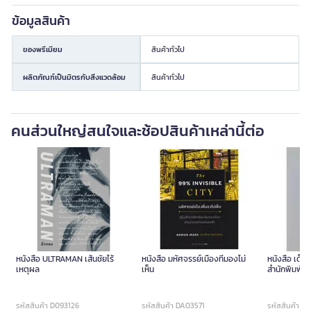
ข้อมูลสินค้า
ของพรีเมียม
สินค้าทั่วไป
ผลิตภัณฑ์เป็นมิตรกับสิ่งแวดล้อม
สินค้าทั่วไป
คนส่วนใหญ่สนใจและช้อปสินค้าเหล่านี้ต่อ
หนังสือ ULTRAMAN เส้นชัยไร้
หนังสือ มหัศจรรย์เมืองที่มองไม่
หนังสือ เด็ดเ
เหตุผล
เห็น
สำนักพิมพ์
รหัสสินค้า D093126
รหัสสินค้า DA03571
รหัสสินค้า D