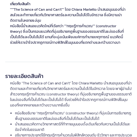
เกี่ยวกับสินค้า
"""The Science of Can and Can't"" โดย Chiara Marletto นำเสนอมุมมองที่น่า
สนใจและท้าทายเกี่ยวกับวิทยาศาสตร์และความเป็นไปได้ในจักรวาล ซึ่งมีความน่า
ติดตามในหลายแง่มุม
หนังสือนี้นำเสนอแนวคิดใหม่ที่เรียกว่า ""ทฤษฎีการคำนวณ"" (constructor
theory) ซึ่งเป็นกรอบแนวคิดที่มุ่งอธิบายกฎพื้นฐานของธรรมชาติในแง่ของสิ่งที่
เป็นไปได้และเป็นไปไม่ได้ แทนที่จะมุ่งเน้นเพียงแค่การทำนายเหตุการณ์ แนวคิดนี้
ช่วยให้เราเข้าใจปรากฏการณ์ทางฟิสิกส์ในมุมมองที่แตกต่างและกว้างขวางมา
รายละเอียดสินค้า
หนังสือ "The Science of Can and Can't" โดย Chiara Marletto นำเสนอมุมมองที่น่า
ติดตามและท้าทายเกี่ยวกับวิทยาศาสตร์และความเป็นไปได้ในจักรวาล โดยจะพาผู้อ่านไป
สำรวจทฤษฎีการคำนวณ (constructor theory) ที่มุ่งอธิบายกฎพื้นฐานของธรรมชาติ
ในแง่ของสิ่งที่เป็นไปได้และเป็นไปไม่ได้ ซึ่งช่วยให้เข้าใจปรากฏการณ์ทางฟิสิกส์ในมุม
มองที่หลากหลายและกว้างขวางมากยิ่งขึ้น
หนังสืออธิบาย "ทฤษฎีการคำนวณ" (constructor theory) ที่มุ่งเน้นการอธิบายกฎ
พื้นฐานของธรรมชาติในแง่ของสิ่งที่เป็นไปได้และเป็นไปไม่ได้
นำเสนอแนวคิดทางวิทยาศาสตร์ที่ท้าทายมุมมองดั้งเดิมเกี่ยวกับความเป็นไปได้และ
ข้อจำกัดในธรรมชาติ
อธิบายการประยุกต์ใช้ทฤษฎีการคำนวณในฟิสิกส์ควอนตัม ชีววิทยา และการประมวล