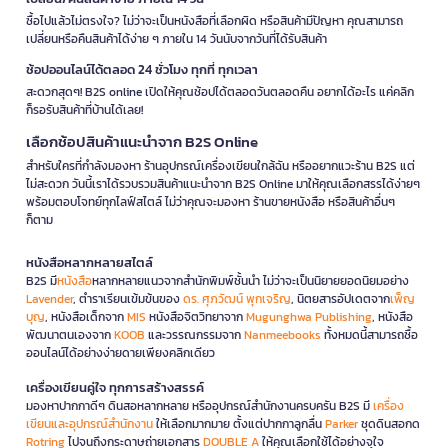
ซื้อไปแล้วไม่ตรงใจ? ไม่ว่าจะเป็นหนังสือที่เลือกผิด หรือสินค้ามีปัญหา คุณสามารถ
เปลี่ยนหรือคืนสินค้าได้ง่าย ๆ ภายใน 14 วันนับจากวันที่ได้รับสินค้า
ช้อปออนไลน์ได้ตลอด 24 ชั่วโมง ทุกที่ ทุกเวลา
สะดวกสุดๆ! B2S online เปิดให้คุณช้อปได้ตลอดวันตลอดคืน อยากได้อะไร แค่คลิก
ก็รอรับสินค้าที่บ้านได้เลย!
เลือกช้อปสินค้าแนะนำจาก B2S Online
สำหรับใครที่กำลังมองหา ร้านอุปกรณ์เครื่องเขียนใกล้ฉัน หรืออยากแวะร้าน B2S แต่
ไม่สะดวก วันนี้เราได้รวบรวมสินค้าแนะนำจาก B2S Online มาให้คุณเลือกสรรได้ง่ายๆ
พร้อมตอบโจทย์ทุกไลฟ์สไตล์ ไม่ว่าคุณจะมองหา ร้านขายหนังสือ หรือสินค้าอื่นๆ
ก็ตาม
หนังสือหลากหลายสไตล์
B2S มี
หนังสือ
หลากหลายแนวจากสำนักพิมพ์ชั้นนำ ไม่ว่าจะเป็นนิยายยอดนิยมอย่าง
Lavender
, ตำราเรียนเข้มข้นของ
ดร. ศุภวัฒน์ พุกเจริญ
, นิตยสารอัปเดตจาก
เพ็ญ
บุญ
, หนังสือเด็กจาก
MIS
หนังสือจิตวิทยาจาก
Mugunghwa Publishing
, หนังสือ
พัฒนาตนเองจาก
KOOB
และวรรณกรรมจาก
Nanmeebooks
ทั้งหมดนี้สามารถซื้อ
ออนไลน์ได้อย่างง่ายดายเพียงคลิกเดียว
เครื่องเขียนคู่ใจ ทุกการสร้างสรรค์
มองหาปากกาดีๆ ดินสอหลากหลาย หรืออุปกรณ์สำนักงานครบครัน B2S มี
เครื่อง
เขียนและอุปกรณ์สำนักงาน
ให้เลือกมากมาย ตั้งแต่ปากกาลูกลื่น
Parker
ชุดดินสอกด
Rotring
ไปจนถึงกระดาษถ่ายเอกสาร
DOUBLE A
ให้คุณเลือกใช้ได้อย่างจุใจ