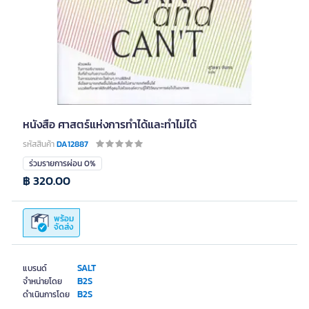
หนังสือ ศาสตร์แห่งการทำได้และทำไม่ได้
รหัสสินค้า
DA12887
ร่วมรายการผ่อน 0%
฿ 320.00
พร้อม
จัดส่ง
SALT
แบรนด์
B2S
จำหน่ายโดย
B2S
ดำเนินการโดย