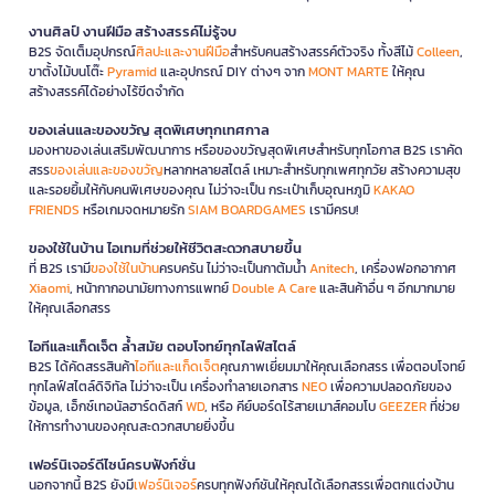
งานศิลป์ งานฝีมือ สร้างสรรค์ไม่รู้จบ
B2S จัดเต็มอุปกรณ์
ศิลปะและงานฝีมือ
สำหรับคนสร้างสรรค์ตัวจริง ทั้งสีไม้
Colleen
,
ขาตั้งไม้บนโต๊ะ
Pyramid
และอุปกรณ์ DIY ต่างๆ จาก
MONT MARTE
ให้คุณ
สร้างสรรค์ได้อย่างไร้ขีดจำกัด
ของเล่นและของขวัญ สุดพิเศษทุกเทศกาล
มองหาของเล่นเสริมพัฒนาการ หรือของขวัญสุดพิเศษสำหรับทุกโอกาส B2S เราคัด
สรร
ของเล่นและของขวัญ
หลากหลายสไตล์ เหมาะสำหรับทุกเพศทุกวัย สร้างความสุข
และรอยยิ้มให้กับคนพิเศษของคุณ ไม่ว่าจะเป็น กระเป๋าเก็บอุณหภูมิ
KAKAO
FRIENDS
หรือเกมจดหมายรัก
SIAM BOARDGAMES
เรามีครบ!
ของใช้ในบ้าน ไอเทมที่ช่วยให้ชีวิตสะดวกสบายขึ้น
ที่ B2S เรามี
ของใช้ในบ้าน
ครบครัน ไม่ว่าจะเป็นกาต้มน้ำ
Anitech
, เครื่องฟอกอากาศ
Xiaomi
, หน้ากากอนามัยทางการแพทย์
Double A Care
และสินค้าอื่น ๆ อีกมากมาย
ให้คุณเลือกสรร
ไอทีและแก็ดเจ็ต ล้ำสมัย ตอบโจทย์ทุกไลฟ์สไตล์
B2S ได้คัดสรรสินค้า
ไอทีและแก็ดเจ็ต
คุณภาพเยี่ยมมาให้คุณเลือกสรร เพื่อตอบโจทย์
ทุกไลฟ์สไตล์ดิจิทัล ไม่ว่าจะเป็น เครื่องทำลายเอกสาร
NEO
เพื่อความปลอดภัยของ
ข้อมูล, เอ็กซ์เทอนัลฮาร์ดดิสก์
WD
, หรือ คีย์บอร์ดไร้สายเมาส์คอมโบ
GEEZER
ที่ช่วย
ให้การทำงานของคุณสะดวกสบายยิ่งขึ้น
เฟอร์นิเจอร์ดีไซน์ครบฟังก์ชั่น
นอกจากนี้ B2S ยังมี
เฟอร์นิเจอร์
ครบทุกฟังก์ชันให้คุณได้เลือกสรรเพื่อตกแต่งบ้าน