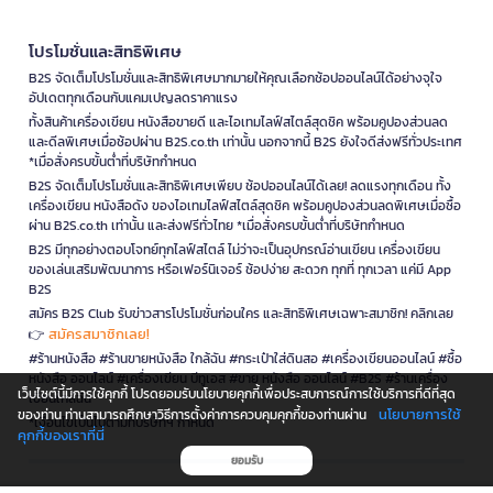
โปรโมชั่นและสิทธิพิเศษ
B2S จัดเต็มโปรโมชั่นและสิทธิพิเศษมากมายให้คุณเลือกช้อปออนไลน์ได้อย่างจุใจ
อัปเดตทุกเดือนกับแคมเปญลดราคาแรง
ทั้งสินค้าเครื่องเขียน หนังสือขายดี และไอเทมไลฟ์สไตล์สุดชิค พร้อมคูปองส่วนลด
และดีลพิเศษเมื่อช้อปผ่าน B2S.co.th เท่านั้น นอกจากนี้ B2S ยังใจดีส่งฟรีทั่วประเทศ
*เมื่อสั่งครบขั้นต่ำที่บริษัทกำหนด
B2S จัดเต็มโปรโมชั่นและสิทธิพิเศษเพียบ ช้อปออนไลน์ได้เลย! ลดแรงทุกเดือน ทั้ง
เครื่องเขียน หนังสือดัง ของไอเทมไลฟ์สไตล์สุดชิค พร้อมคูปองส่วนลดพิเศษเมื่อซื้อ
ผ่าน B2S.co.th เท่านั้น และส่งฟรีทั่วไทย *เมื่อสั่งครบขั้นต่ำที่บริษัทกำหนด
B2S มีทุกอย่างตอบโจทย์ทุกไลฟ์สไตล์ ไม่ว่าจะเป็นอุปกรณ์อ่านเขียน เครื่องเขียน
ของเล่นเสริมพัฒนาการ หรือเฟอร์นิเจอร์ ช้อปง่าย สะดวก ทุกที่ ทุกเวลา แค่มี App
B2S
สมัคร B2S Club รับข่าวสารโปรโมชั่นก่อนใคร และสิทธิพิเศษเฉพาะสมาชิก! คลิกเลย
สมัครสมาชิกเลย!
👉
#ร้านหนังสือ #ร้านขายหนังสือ ใกล้ฉัน #กระเป๋าใส่ดินสอ #เครื่องเขียนออนไลน์ #ซื้อ
หนังสือ ออนไลน์ #เครื่องเขียน บีทูเอส #ขาย หนังสือ ออนไลน์ #B2S #ร้านเครื่อง
เว็บไซต์นี้มีการใช้คุกกี้ โปรดยอมรับนโยบายคุกกี้เพื่อประสบการณ์การใช้บริการที่ดีที่สุด
เขียนใกล้ฉัน
นโยบายการใช้
ของท่าน ท่านสามารถศึกษาวิธีการตั้งค่าการควบคุมคุกกี้ของท่านผ่าน
*เงื่อนไขเป็นไปตามที่บริษัทฯ กำหนด
คุกกี้ของเราที่นี่
ยอมรับ