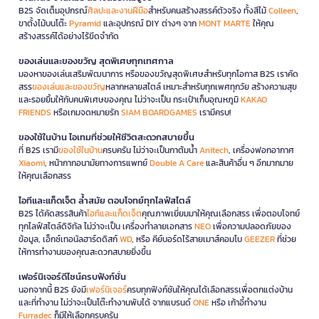
B2S จัดเต็มอุปกรณ์
ศิลปะและงานฝีมือ
สำหรับคนสร้างสรรค์ตัวจริง ทั้งสีไม้
Colleen
,
ขาตั้งไม้บนโต๊ะ
Pyramid
และอุปกรณ์ DIY ต่างๆ จาก
MONT MARTE
ให้คุณ
สร้างสรรค์ได้อย่างไร้ขีดจำกัด
ของเล่นและของขวัญ สุดพิเศษทุกเทศกาล
มองหาของเล่นเสริมพัฒนาการ หรือของขวัญสุดพิเศษสำหรับทุกโอกาส B2S เราคัด
สรร
ของเล่นและของขวัญ
หลากหลายสไตล์ เหมาะสำหรับทุกเพศทุกวัย สร้างความสุข
และรอยยิ้มให้กับคนพิเศษของคุณ ไม่ว่าจะเป็น กระเป๋าเก็บอุณหภูมิ
KAKAO
FRIENDS
หรือเกมจดหมายรัก
SIAM BOARDGAMES
เรามีครบ!
ของใช้ในบ้าน ไอเทมที่ช่วยให้ชีวิตสะดวกสบายขึ้น
ที่ B2S เรามี
ของใช้ในบ้าน
ครบครัน ไม่ว่าจะเป็นกาต้มน้ำ
Anitech
, เครื่องฟอกอากาศ
Xiaomi
, หน้ากากอนามัยทางการแพทย์
Double A Care
และสินค้าอื่น ๆ อีกมากมาย
ให้คุณเลือกสรร
ไอทีและแก็ดเจ็ต ล้ำสมัย ตอบโจทย์ทุกไลฟ์สไตล์
B2S ได้คัดสรรสินค้า
ไอทีและแก็ดเจ็ต
คุณภาพเยี่ยมมาให้คุณเลือกสรร เพื่อตอบโจทย์
ทุกไลฟ์สไตล์ดิจิทัล ไม่ว่าจะเป็น เครื่องทำลายเอกสาร
NEO
เพื่อความปลอดภัยของ
ข้อมูล, เอ็กซ์เทอนัลฮาร์ดดิสก์
WD
, หรือ คีย์บอร์ดไร้สายเมาส์คอมโบ
GEEZER
ที่ช่วย
ให้การทำงานของคุณสะดวกสบายยิ่งขึ้น
เฟอร์นิเจอร์ดีไซน์ครบฟังก์ชั่น
นอกจากนี้ B2S ยังมี
เฟอร์นิเจอร์
ครบทุกฟังก์ชันให้คุณได้เลือกสรรเพื่อตกแต่งบ้าน
และที่ทำงาน ไม่ว่าจะเป็นโต๊ะทำงานพับได้ จากแบรนด์
ONE
หรือ เก้าอี้ทำงาน
Furradec
ก็มีให้เลือกครบครัน