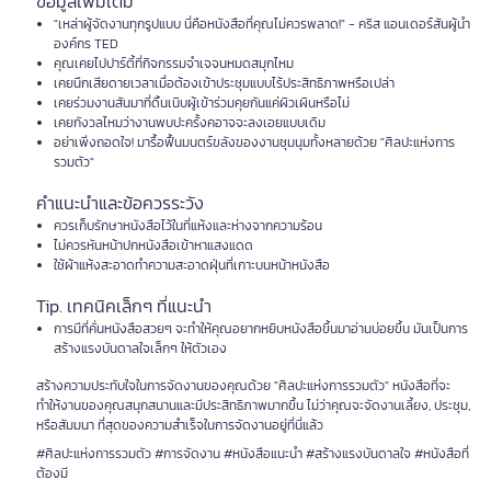
ข้อมูลเพิ่มเติม
"เหล่าผู้จัดงานทุกรูปแบบ นี่คือหนังสือที่คุณไม่ควรพลาด!" - คริส แอนเดอร์สันผู้นำ
องค์กร TED
คุณเคยไปปาร์ตี้ที่กิจกรรมจำเจจนหมดสมุกไหม
เคยนึกเสียดายเวลาเมื่อต้องเข้าประชุมแบบไร้ประสิทธิภาพหรือเปล่า
เคยร่วมงานสันมาที่ดิ้นเนิบผู้เข้าร่วมคุยกันแค่ผิวเผินหรือไม่
เคยกังวลไหมว่างานพบปะครั้งคอาจจะลงเอยแบบเดิม
อย่าเพิ่งถอดใจ! มารื้อฟื้นมนตร์ขลังของงานชุมนุมทั้งหลายด้วย "ศิลปะแห่งการ
รวมตัว"
คำแนะนำและข้อควรระวัง
ควรเก็บรักษาหนังสือไว้ในที่แห้งและห่างจากความร้อน
ไม่ควรหันหน้าปกหนังสือเข้าหาแสงแดด
ใช้ผ้าแห้งสะอาดทำความสะอาดฝุ่นที่เกาะบนหน้าหนังสือ
Tip. เทคนิคเล็กๆ ที่แนะนำ
การมีที่คั่นหนังสือสวยๆ จะทำให้คุณอยากหยิบหนังสือขึ้นมาอ่านบ่อยขึ้น มันเป็นการ
สร้างแรงบันดาลใจเล็กๆ ให้ตัวเอง
สร้างความประทับใจในการจัดงานของคุณด้วย "ศิลปะแห่งการรวมตัว" หนังสือที่จะ
ทำให้งานของคุณสนุกสนานและมีประสิทธิภาพมากขึ้น ไม่ว่าคุณจะจัดงานเลี้ยง, ประชุม,
หรือสัมมนา ที่สุดของความสำเร็จในการจัดงานอยู่ที่นี่แล้ว
#ศิลปะแห่งการรวมตัว #การจัดงาน #หนังสือแนะนำ #สร้างแรงบันดาลใจ #หนังสือที่
ต้องมี