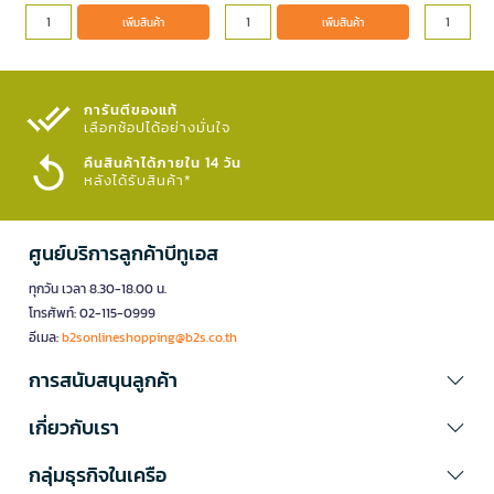
เพิ่มสินค้า
เพิ่มสินค้า
การันตีของแท้
เลือกช้อปได้อย่างมั่นใจ​
คืนสินค้าได้ภายใน 14 วัน
หลังได้รับสินค้า*
ศูนย์บริการลูกค้าบีทูเอส
ทุกวัน เวลา 8.30-18.00 น.
โทรศัพท์: 02-115-0999
อีเมล:
b2sonlineshopping@b2s.co.th
การสนับสนุนลูกค้า
เกี่ยวกับเรา
กลุ่มธุรกิจในเครือ