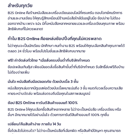
สำหรับทุกวัย
B2S Online คือร้านหนังสือและเครื่องเขียนออนไลน์ที่ครบครัน ตอบโจทย์คนรักการ
อ่านและงานเขียน ให้คุณรู้สึกเหมือนมีร้านหนังสือใกล้ฉันอยู่ในมือ ช้อปง่าย ไม่ต้อง
ออกจากบ้าน เพราะ b2s มีทั้งหนังสือหลากหลายแนวและเครื่องเขียนคุณภาพ พร้อม
สิทธิพิเศษที่ไม่ควรพลาด!
ทำไม B2S Online คือแหล่งช้อปปิ้งที่คุณไม่ควรพลาด
ไม่ว่าคุณจะเป็นนักเรียน นักศึกษา คนทำงาน B2S พร้อมให้คุณเลือกสินค้าคุณภาพได้
ตลอด 24 ชั่วโมง พร้อมโปรโมชั่นและสิทธิพิเศษมากมาย
ฟรี! ค่าจัดส่งทั่วไทย *เมื่อสั่งครบขั้นต่ำที่บริษัทกำหนด
ช้อปเพลินเกินคุ้ม! เพียงมียอดสั่งซื้อสินค้าขั้นต่ำที่บริษัทกำหนด รับสิทธิ์ส่งฟรีถึงบ้าน
ไม่ต้องจ่ายเพิ่ม
มั่นใจ หนังสือถึงมือปลอดภัย ด้วยบับเบิ้ล 3 ชั้น
หนังสือทุกเล่มจากบีทูเอสห่อด้วยบับเบิ้ลหนาแน่นถึง 3 ชั้น หมดกังวลเรื่องความเสีย
หายระหว่างจัดส่ง พร้อมส่งตรงถึงมือคุณในสภาพสมบูรณ์
ช้อป B2S Online การันตีสินค้าของแท้ 100%
B2S Online ให้คุณเลือกซื้อสินค้าหลากหลาย ไม่ว่าจะเป็นหนังสือ เครื่องเขียน หรือ
อื่นๆ อีกมากมายได้อย่างมั่นใจ ด้วยการการันตีสินค้าของแท้ 100% ทุกชิ้น
เปลี่ยน/คืนสินค้าง่าย ภายใน 14 วัน
ซื้อไปแล้วไม่ตรงใจ? ไม่ว่าจะเป็นหนังสือที่เลือกผิด หรือสินค้ามีปัญหา คุณสามารถ