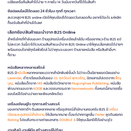
เปลี่ยนหรือคืนสินค้าได้ง่าย ๆ ภายใน 14 วันนับจากวันที่ได้รับสินค้า
ช้อปออนไลน์ได้ตลอด 24 ชั่วโมง ทุกที่ ทุกเวลา
สะดวกสุดๆ! B2S online เปิดให้คุณช้อปได้ตลอดวันตลอดคืน อยากได้อะไร แค่คลิก
ก็รอรับสินค้าที่บ้านได้เลย!
เลือกช้อปสินค้าแนะนำจาก B2S Online
สำหรับใครที่กำลังมองหา ร้านอุปกรณ์เครื่องเขียนใกล้ฉัน หรืออยากแวะร้าน B2S แต่
ไม่สะดวก วันนี้เราได้รวบรวมสินค้าแนะนำจาก B2S Online มาให้คุณเลือกสรรได้ง่ายๆ
พร้อมตอบโจทย์ทุกไลฟ์สไตล์ ไม่ว่าคุณจะมองหา ร้านขายหนังสือ หรือสินค้าอื่นๆ
ก็ตาม
หนังสือหลากหลายสไตล์
B2S มี
หนังสือ
หลากหลายแนวจากสำนักพิมพ์ชั้นนำ ไม่ว่าจะเป็นนิยายยอดนิยมอย่าง
Lavender
, ตำราเรียนเข้มข้นของ
ดร. ศุภวัฒน์ พุกเจริญ
, นิตยสารอัปเดตจาก
เพ็ญ
บุญ
, หนังสือเด็กจาก
MIS
หนังสือจิตวิทยาจาก
Mugunghwa Publishing
, หนังสือ
พัฒนาตนเองจาก
KOOB
และวรรณกรรมจาก
Nanmeebooks
ทั้งหมดนี้สามารถซื้อ
ออนไลน์ได้อย่างง่ายดายเพียงคลิกเดียว
เครื่องเขียนคู่ใจ ทุกการสร้างสรรค์
มองหาปากกาดีๆ ดินสอหลากหลาย หรืออุปกรณ์สำนักงานครบครัน B2S มี
เครื่อง
เขียนและอุปกรณ์สำนักงาน
ให้เลือกมากมาย ตั้งแต่ปากกาลูกลื่น
Parker
ชุดดินสอกด
Rotring
ไปจนถึงกระดาษถ่ายเอกสาร
DOUBLE A
ให้คุณเลือกใช้ได้อย่างจุใจ
งานศิลป์ งานฝีมือ สร้างสรรค์ไม่รู้จบ