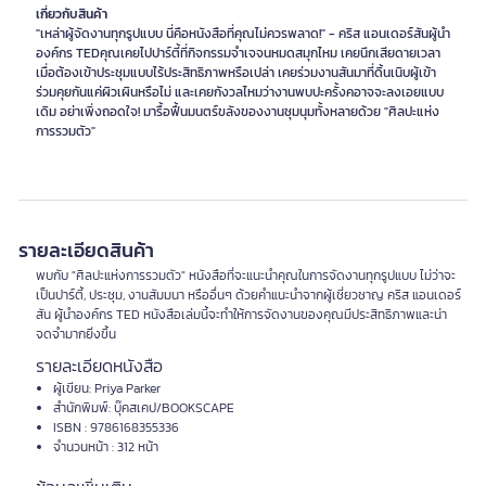
เกี่ยวกับสินค้า
"เหล่าผู้จัดงานทุกรูปแบบ นี่คือหนังสือที่คุณไม่ควรพลาด!" - คริส แอนเดอร์สันผู้นำ
องค์กร TEDคุณเคยไปปาร์ตี้ที่กิจกรรมจำเจจนหมดสมุกไหม เคยนึกเสียดายเวลา
เมื่อต้องเข้าประชุมแบบไร้ประสิทธิภาพหรือเปล่า เคยร่วมงานสันมาที่ดิ้นเนิบผู้เข้า
ร่วมคุยกันแค่ผิวเผินหรือไม่ และเคยกังวลไหมว่างานพบปะครั้งคอาจจะลงเอยแบบ
เดิม อย่าเพิ่งถอดใจ! มารื้อฟื้นมนตร์ขลังของงานชุมนุมทั้งหลายด้วย "ศิลปะแห่ง
การรวมตัว"
รายละเอียดสินค้า
พบกับ "ศิลปะแห่งการรวมตัว" หนังสือที่จะแนะนำคุณในการจัดงานทุกรูปแบบ ไม่ว่าจะ
เป็นปาร์ตี้, ประชุม, งานสัมมนา หรืออื่นๆ ด้วยคำแนะนำจากผู้เชี่ยวชาญ คริส แอนเดอร์
สัน ผู้นำองค์กร TED หนังสือเล่มนี้จะทำให้การจัดงานของคุณมีประสิทธิภาพและน่า
จดจำมากยิ่งขึ้น
รายละเอียดหนังสือ
ผู้เขียน: Priya Parker
สำนักพิมพ์: บุ๊คสเคป/BOOKSCAPE
ISBN : 9786168355336
จำนวนหน้า : 312 หน้า