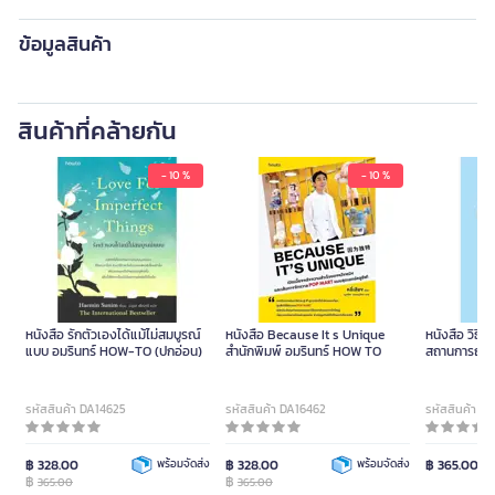
ข้อมูลสินค้า
สินค้าที่คล้ายกัน
- 10 %
- 10 %
หนังสือ รักตัวเองได้แม้ไม่สมบูรณ์
หนังสือ Because It s Unique
หนังสือ วิธีพ
แบบ อมรินทร์ HOW-TO (ปกอ่อน)
สำนักพิมพ์ อมรินทร์ HOW TO
สถานการณ์ สำ
รหัสสินค้า DA14625
รหัสสินค้า DA16462
รหัสสินค้า D
฿ 328.00
พร้อมจัดส่ง
฿ 328.00
พร้อมจัดส่ง
฿ 365.00
฿
฿
365.00
365.00