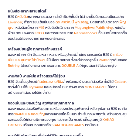
หนังสือหลากหลายสไตล์
B2S มี
หนังสือ
หลากหลายแนวจากสำนักพิมพ์ชั้นนำ ไม่ว่าจะเป็นนิยายยอดนิยมอย่าง
Lavender
, ตำราเรียนเข้มข้นของ
ดร. ศุภวัฒน์ พุกเจริญ
, นิตยสารอัปเดตจาก
เพ็ญ
บุญ
, หนังสือเด็กจาก
MIS
หนังสือจิตวิทยาจาก
Mugunghwa Publishing
, หนังสือ
พัฒนาตนเองจาก
KOOB
และวรรณกรรมจาก
Nanmeebooks
ทั้งหมดนี้สามารถซื้อ
ออนไลน์ได้อย่างง่ายดายเพียงคลิกเดียว
เครื่องเขียนคู่ใจ ทุกการสร้างสรรค์
มองหาปากกาดีๆ ดินสอหลากหลาย หรืออุปกรณ์สำนักงานครบครัน B2S มี
เครื่อง
เขียนและอุปกรณ์สำนักงาน
ให้เลือกมากมาย ตั้งแต่ปากกาลูกลื่น
Parker
ชุดดินสอกด
Rotring
ไปจนถึงกระดาษถ่ายเอกสาร
DOUBLE A
ให้คุณเลือกใช้ได้อย่างจุใจ
งานศิลป์ งานฝีมือ สร้างสรรค์ไม่รู้จบ
B2S จัดเต็มอุปกรณ์
ศิลปะและงานฝีมือ
สำหรับคนสร้างสรรค์ตัวจริง ทั้งสีไม้
Colleen
,
ขาตั้งไม้บนโต๊ะ
Pyramid
และอุปกรณ์ DIY ต่างๆ จาก
MONT MARTE
ให้คุณ
สร้างสรรค์ได้อย่างไร้ขีดจำกัด
ของเล่นและของขวัญ สุดพิเศษทุกเทศกาล
มองหาของเล่นเสริมพัฒนาการ หรือของขวัญสุดพิเศษสำหรับทุกโอกาส B2S เราคัด
สรร
ของเล่นและของขวัญ
หลากหลายสไตล์ เหมาะสำหรับทุกเพศทุกวัย สร้างความสุข
และรอยยิ้มให้กับคนพิเศษของคุณ ไม่ว่าจะเป็น กระเป๋าเก็บอุณหภูมิ
KAKAO
FRIENDS
หรือเกมจดหมายรัก
SIAM BOARDGAMES
เรามีครบ!
ของใช้ในบ้าน ไอเทมที่ช่วยให้ชีวิตสะดวกสบายขึ้น