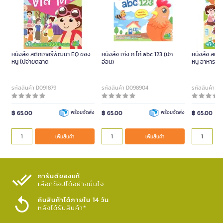
หนังสือ สติกเกอร์พัฒนา EQ ของ
หนังสือ เก่ง ก ไก่ abc 123 (ปก
หนังสือ สติ
หนู ไปจ่ายตลาด
อ่อน)
หนู อาหารอร่
รหัสสินค้า D091879
รหัสสินค้า D098904
รหัสสินค้า D
฿ 65.00
พร้อมจัดส่ง
฿ 65.00
พร้อมจัดส่ง
฿ 65.00
เพิ่มสินค้า
เพิ่มสินค้า
การันตีของแท้
เลือกช้อปได้อย่างมั่นใจ​
คืนสินค้าได้ภายใน 14 วัน
หลังได้รับสินค้า*