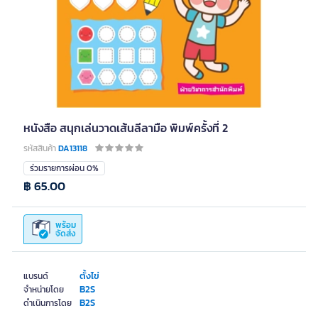
หนังสือ สนุกเล่นวาดเส้นลีลามือ พิมพ์ครั้งที่ 2
รหัสสินค้า
DA13118
ร่วมรายการผ่อน 0%
฿ 65.00
พร้อม
จัดส่ง
ตั้งไข่
แบรนด์
B2S
จำหน่ายโดย
B2S
ดำเนินการโดย