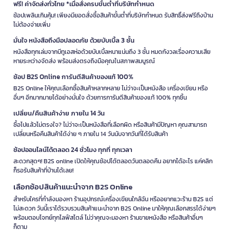
ฟรี! ค่าจัดส่งทั่วไทย *เมื่อสั่งครบขั้นต่ำที่บริษัทกำหนด
ช้อปเพลินเกินคุ้ม! เพียงมียอดสั่งซื้อสินค้าขั้นต่ำที่บริษัทกำหนด รับสิทธิ์ส่งฟรีถึงบ้าน
ไม่ต้องจ่ายเพิ่ม
มั่นใจ หนังสือถึงมือปลอดภัย ด้วยบับเบิ้ล 3 ชั้น
หนังสือทุกเล่มจากบีทูเอสห่อด้วยบับเบิ้ลหนาแน่นถึง 3 ชั้น หมดกังวลเรื่องความเสีย
หายระหว่างจัดส่ง พร้อมส่งตรงถึงมือคุณในสภาพสมบูรณ์
ช้อป B2S Online การันตีสินค้าของแท้ 100%
B2S Online ให้คุณเลือกซื้อสินค้าหลากหลาย ไม่ว่าจะเป็นหนังสือ เครื่องเขียน หรือ
อื่นๆ อีกมากมายได้อย่างมั่นใจ ด้วยการการันตีสินค้าของแท้ 100% ทุกชิ้น
เปลี่ยน/คืนสินค้าง่าย ภายใน 14 วัน
ซื้อไปแล้วไม่ตรงใจ? ไม่ว่าจะเป็นหนังสือที่เลือกผิด หรือสินค้ามีปัญหา คุณสามารถ
เปลี่ยนหรือคืนสินค้าได้ง่าย ๆ ภายใน 14 วันนับจากวันที่ได้รับสินค้า
ช้อปออนไลน์ได้ตลอด 24 ชั่วโมง ทุกที่ ทุกเวลา
สะดวกสุดๆ! B2S online เปิดให้คุณช้อปได้ตลอดวันตลอดคืน อยากได้อะไร แค่คลิก
ก็รอรับสินค้าที่บ้านได้เลย!
เลือกช้อปสินค้าแนะนำจาก B2S Online
สำหรับใครที่กำลังมองหา ร้านอุปกรณ์เครื่องเขียนใกล้ฉัน หรืออยากแวะร้าน B2S แต่
ไม่สะดวก วันนี้เราได้รวบรวมสินค้าแนะนำจาก B2S Online มาให้คุณเลือกสรรได้ง่ายๆ
พร้อมตอบโจทย์ทุกไลฟ์สไตล์ ไม่ว่าคุณจะมองหา ร้านขายหนังสือ หรือสินค้าอื่นๆ
ก็ตาม