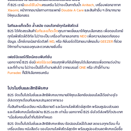
ที่ B2S เรามี
ของใช้ในบ้าน
ครบครัน ไม่ว่าจะเป็นกาต้มน้ำ
Anitech
, เครื่องฟอกอากาศ
Xiaomi
, หน้ากากอนามัยทางการแพทย์
Double A Care
และสินค้าอื่น ๆ อีกมากมาย
ให้คุณเลือกสรร
ไอทีและแก็ดเจ็ต ล้ำสมัย ตอบโจทย์ทุกไลฟ์สไตล์
B2S ได้คัดสรรสินค้า
ไอทีและแก็ดเจ็ต
คุณภาพเยี่ยมมาให้คุณเลือกสรร เพื่อตอบโจทย์
ทุกไลฟ์สไตล์ดิจิทัล ไม่ว่าจะเป็น เครื่องทำลายเอกสาร
NEO
เพื่อความปลอดภัยของ
ข้อมูล, เอ็กซ์เทอนัลฮาร์ดดิสก์
WD
, หรือ คีย์บอร์ดไร้สายเมาส์คอมโบ
GEEZER
ที่ช่วย
ให้การทำงานของคุณสะดวกสบายยิ่งขึ้น
เฟอร์นิเจอร์ดีไซน์ครบฟังก์ชั่น
นอกจากนี้ B2S ยังมี
เฟอร์นิเจอร์
ครบทุกฟังก์ชันให้คุณได้เลือกสรรเพื่อตกแต่งบ้าน
และที่ทำงาน ไม่ว่าจะเป็นโต๊ะทำงานพับได้ จากแบรนด์
ONE
หรือ เก้าอี้ทำงาน
Furradec
ก็มีให้เลือกครบครัน
โปรโมชั่นและสิทธิพิเศษ
B2S จัดเต็มโปรโมชั่นและสิทธิพิเศษมากมายให้คุณเลือกช้อปออนไลน์ได้อย่างจุใจ
อัปเดตทุกเดือนกับแคมเปญลดราคาแรง
ทั้งสินค้าเครื่องเขียน หนังสือขายดี และไอเทมไลฟ์สไตล์สุดชิค พร้อมคูปองส่วนลด
และดีลพิเศษเมื่อช้อปผ่าน B2S.co.th เท่านั้น นอกจากนี้ B2S ยังใจดีส่งฟรีทั่วประเทศ
*เมื่อสั่งครบขั้นต่ำที่บริษัทกำหนด
B2S จัดเต็มโปรโมชั่นและสิทธิพิเศษเพียบ ช้อปออนไลน์ได้เลย! ลดแรงทุกเดือน ทั้ง
เครื่องเขียน หนังสือดัง ของไอเทมไลฟ์สไตล์สุดชิค พร้อมคูปองส่วนลดพิเศษเมื่อซื้อ