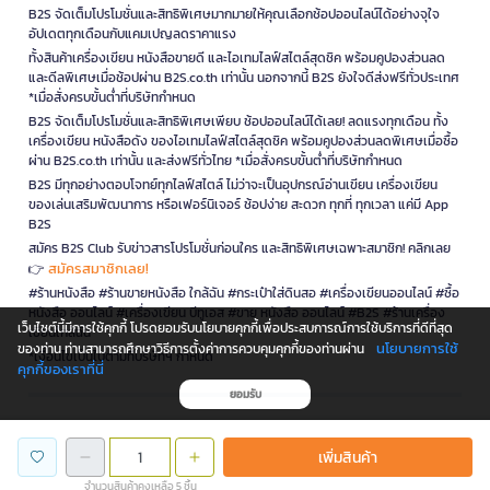
B2S จัดเต็มโปรโมชั่นและสิทธิพิเศษมากมายให้คุณเลือกช้อปออนไลน์ได้อย่างจุใจ
อัปเดตทุกเดือนกับแคมเปญลดราคาแรง
ทั้งสินค้าเครื่องเขียน หนังสือขายดี และไอเทมไลฟ์สไตล์สุดชิค พร้อมคูปองส่วนลด
และดีลพิเศษเมื่อช้อปผ่าน B2S.co.th เท่านั้น นอกจากนี้ B2S ยังใจดีส่งฟรีทั่วประเทศ
*เมื่อสั่งครบขั้นต่ำที่บริษัทกำหนด
B2S จัดเต็มโปรโมชั่นและสิทธิพิเศษเพียบ ช้อปออนไลน์ได้เลย! ลดแรงทุกเดือน ทั้ง
เครื่องเขียน หนังสือดัง ของไอเทมไลฟ์สไตล์สุดชิค พร้อมคูปองส่วนลดพิเศษเมื่อซื้อ
ผ่าน B2S.co.th เท่านั้น และส่งฟรีทั่วไทย *เมื่อสั่งครบขั้นต่ำที่บริษัทกำหนด
B2S มีทุกอย่างตอบโจทย์ทุกไลฟ์สไตล์ ไม่ว่าจะเป็นอุปกรณ์อ่านเขียน เครื่องเขียน
ของเล่นเสริมพัฒนาการ หรือเฟอร์นิเจอร์ ช้อปง่าย สะดวก ทุกที่ ทุกเวลา แค่มี App
B2S
สมัคร B2S Club รับข่าวสารโปรโมชั่นก่อนใคร และสิทธิพิเศษเฉพาะสมาชิก! คลิกเลย
สมัครสมาชิกเลย!
👉
#ร้านหนังสือ #ร้านขายหนังสือ ใกล้ฉัน #กระเป๋าใส่ดินสอ #เครื่องเขียนออนไลน์ #ซื้อ
หนังสือ ออนไลน์ #เครื่องเขียน บีทูเอส #ขาย หนังสือ ออนไลน์ #B2S #ร้านเครื่อง
เว็บไซต์นี้มีการใช้คุกกี้ โปรดยอมรับนโยบายคุกกี้เพื่อประสบการณ์การใช้บริการที่ดีที่สุด
เขียนใกล้ฉัน
นโยบายการใช้
ของท่าน ท่านสามารถศึกษาวิธีการตั้งค่าการควบคุมคุกกี้ของท่านผ่าน
*เงื่อนไขเป็นไปตามที่บริษัทฯ กำหนด
คุกกี้ของเราที่นี่
ยอมรับ
is a company operating under
เพิ่มสินค้า
จำนวนสินค้าคงเหลือ 5 ชิ้น