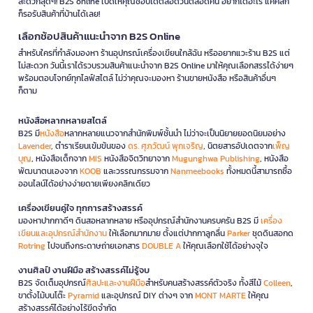
สะดวกสุดๆ! B2S online เปิดให้คุณช้อปได้ตลอดวันตลอดคืน อยากได้อะไร แค่คลิก
ก็รอรับสินค้าที่บ้านได้เลย!
เลือกช้อปสินค้าแนะนำจาก B2S Online
สำหรับใครที่กำลังมองหา ร้านอุปกรณ์เครื่องเขียนใกล้ฉัน หรืออยากแวะร้าน B2S แต่
ไม่สะดวก วันนี้เราได้รวบรวมสินค้าแนะนำจาก B2S Online มาให้คุณเลือกสรรได้ง่ายๆ
พร้อมตอบโจทย์ทุกไลฟ์สไตล์ ไม่ว่าคุณจะมองหา ร้านขายหนังสือ หรือสินค้าอื่นๆ
ก็ตาม
หนังสือหลากหลายสไตล์
B2S มี
หนังสือ
หลากหลายแนวจากสำนักพิมพ์ชั้นนำ ไม่ว่าจะเป็นนิยายยอดนิยมอย่าง
Lavender
, ตำราเรียนเข้มข้นของ
ดร. ศุภวัฒน์ พุกเจริญ
, นิตยสารอัปเดตจาก
เพ็ญ
บุญ
, หนังสือเด็กจาก
MIS
หนังสือจิตวิทยาจาก
Mugunghwa Publishing
, หนังสือ
พัฒนาตนเองจาก
KOOB
และวรรณกรรมจาก
Nanmeebooks
ทั้งหมดนี้สามารถซื้อ
ออนไลน์ได้อย่างง่ายดายเพียงคลิกเดียว
เครื่องเขียนคู่ใจ ทุกการสร้างสรรค์
มองหาปากกาดีๆ ดินสอหลากหลาย หรืออุปกรณ์สำนักงานครบครัน B2S มี
เครื่อง
เขียนและอุปกรณ์สำนักงาน
ให้เลือกมากมาย ตั้งแต่ปากกาลูกลื่น
Parker
ชุดดินสอกด
Rotring
ไปจนถึงกระดาษถ่ายเอกสาร
DOUBLE A
ให้คุณเลือกใช้ได้อย่างจุใจ
งานศิลป์ งานฝีมือ สร้างสรรค์ไม่รู้จบ
B2S จัดเต็มอุปกรณ์
ศิลปะและงานฝีมือ
สำหรับคนสร้างสรรค์ตัวจริง ทั้งสีไม้
Colleen
,
ขาตั้งไม้บนโต๊ะ
Pyramid
และอุปกรณ์ DIY ต่างๆ จาก
MONT MARTE
ให้คุณ
สร้างสรรค์ได้อย่างไร้ขีดจำกัด