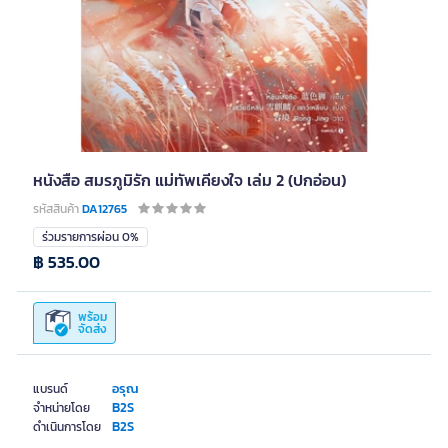
หนังสือ สมรภูมิรัก แม่ทัพเคียงใจ เล่ม 2 (ปกอ่อน)
รหัสสินค้า
DA12765
ร่วมรายการผ่อน 0%
฿ 535.00
พร้อม
จัดส่ง
อรุณ
แบรนด์
B2S
จำหน่ายโดย
B2S
ดำเนินการโดย