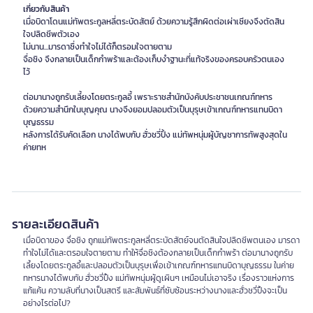
เกี่ยวกับสินค้า
เมื่อบิดาโดนแม่ทัพตระกูลหลี่ตระบัดสัตย์ ด้วยความรู้สึกผิดต่อเผ่าเซียงจึงตัดสิน
ใจปลิดชีพตัวเอง
ไม่นาน...มารดาซึ่งทำใจไม่ได้ก็ตรอมใจตายตาม
จื่อชิง จึงกลายเป็นเด็กกำพร้าและต้องเก็บงำฐานะที่แท้จริงของครอบครัวตนเอง
ไว้
ต่อมานางถูกรับเลี้ยงโดยตระกูลอี้ เพราะราชสำนักบังคับประชาชนเกณฑ์ทหาร
ด้วยความสำนึกในบุญคุณ นางจึงยอมปลอมตัวเป็นบุรุษเข้าเกณฑ์ทหารแทนบิดา
บุญธรรม
หลังการได้รับคัดเลือก นางได้พบกับ ฮั่วชวี่ปิ้ง แม่ทัพหนุ่มผู้บัญชาการทัพสูงสุดใน
ค่ายทห
รายละเอียดสินค้า
เมื่อบิดาของ จื่อชิง ถูกแม่ทัพตระกูลหลี่ตระบัดสัตย์จนตัดสินใจปลิดชีพตนเอง มารดา
ทำใจไม่ได้และตรอมใจตายตาม ทำให้จื่อชิงต้องกลายเป็นเด็กกำพร้า ต่อมานางถูกรับ
เลี้ยงโดยตระกูลอี้และปลอมตัวเป็นบุรุษเพื่อเข้าเกณฑ์ทหารแทนบิดาบุญธรรม ในค่าย
ทหารนางได้พบกับ ฮั่วชวี่ปิ้ง แม่ทัพหนุ่มผู้ดูเผินๆ เหมือนไม่เอาจริง เรื่องราวแห่งการ
แก้แค้น ความลับที่นางเป็นสตรี และสัมพันธ์ที่ซับซ้อนระหว่างนางและฮั่วชวี่ปิ้งจะเป็น
อย่างไรต่อไป?