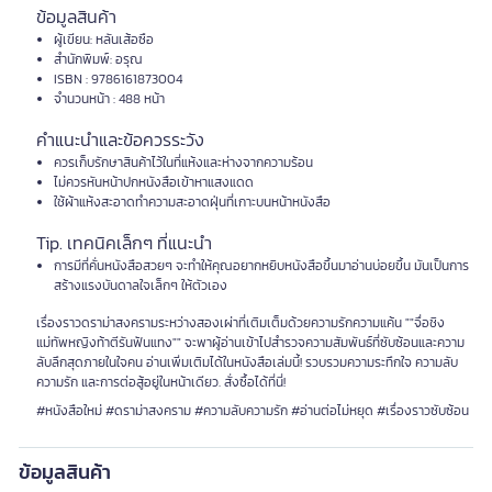
ข้อมูลสินค้า
ผู้เขียน: หลันเส้อซือ
สำนักพิมพ์: อรุณ
ISBN : 9786161873004
จำนวนหน้า : 488 หน้า
คำแนะนำและข้อควรระวัง
ควรเก็บรักษาสินค้าไว้ในที่แห้งและห่างจากความร้อน
ไม่ควรหันหน้าปกหนังสือเข้าหาแสงแดด
ใช้ผ้าแห้งสะอาดทำความสะอาดฝุ่นที่เกาะบนหน้าหนังสือ
Tip. เทคนิคเล็กๆ ที่แนะนำ
การมีที่คั่นหนังสือสวยๆ จะทำให้คุณอยากหยิบหนังสือขึ้นมาอ่านบ่อยขึ้น มันเป็นการ
สร้างแรงบันดาลใจเล็กๆ ให้ตัวเอง
เรื่องราวดราม่าสงครามระหว่างสองเผ่าที่เติมเต็มด้วยความรักความแค้น ""จื่อชิง
แม่ทัพหญิงท้าตีรันฟันแทง"" จะพาผู้อ่านเข้าไปสำรวจความสัมพันธ์ที่ซับซ้อนและความ
ลับลึกสุดภายในใจคน อ่านเพิ่มเติมได้ในหนังสือเล่มนี้! รวบรวมความระทึกใจ ความลับ
ความรัก และการต่อสู้อยู่ในหน้าเดียว. สั่งซื้อได้ที่นี่!
#หนังสือใหม่ #ดราม่าสงคราม #ความลับความรัก #อ่านต่อไม่หยุด #เรื่องราวซับซ้อน
ข้อมูลสินค้า