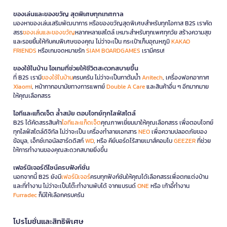
ของเล่นและของขวัญ สุดพิเศษทุกเทศกาล
มองหาของเล่นเสริมพัฒนาการ หรือของขวัญสุดพิเศษสำหรับทุกโอกาส B2S เราคัด
สรร
ของเล่นและของขวัญ
หลากหลายสไตล์ เหมาะสำหรับทุกเพศทุกวัย สร้างความสุข
และรอยยิ้มให้กับคนพิเศษของคุณ ไม่ว่าจะเป็น กระเป๋าเก็บอุณหภูมิ
KAKAO
FRIENDS
หรือเกมจดหมายรัก
SIAM BOARDGAMES
เรามีครบ!
ของใช้ในบ้าน ไอเทมที่ช่วยให้ชีวิตสะดวกสบายขึ้น
ที่ B2S เรามี
ของใช้ในบ้าน
ครบครัน ไม่ว่าจะเป็นกาต้มน้ำ
Anitech
, เครื่องฟอกอากาศ
Xiaomi
, หน้ากากอนามัยทางการแพทย์
Double A Care
และสินค้าอื่น ๆ อีกมากมาย
ให้คุณเลือกสรร
ไอทีและแก็ดเจ็ต ล้ำสมัย ตอบโจทย์ทุกไลฟ์สไตล์
B2S ได้คัดสรรสินค้า
ไอทีและแก็ดเจ็ต
คุณภาพเยี่ยมมาให้คุณเลือกสรร เพื่อตอบโจทย์
ทุกไลฟ์สไตล์ดิจิทัล ไม่ว่าจะเป็น เครื่องทำลายเอกสาร
NEO
เพื่อความปลอดภัยของ
ข้อมูล, เอ็กซ์เทอนัลฮาร์ดดิสก์
WD
, หรือ คีย์บอร์ดไร้สายเมาส์คอมโบ
GEEZER
ที่ช่วย
ให้การทำงานของคุณสะดวกสบายยิ่งขึ้น
เฟอร์นิเจอร์ดีไซน์ครบฟังก์ชั่น
นอกจากนี้ B2S ยังมี
เฟอร์นิเจอร์
ครบทุกฟังก์ชันให้คุณได้เลือกสรรเพื่อตกแต่งบ้าน
และที่ทำงาน ไม่ว่าจะเป็นโต๊ะทำงานพับได้ จากแบรนด์
ONE
หรือ เก้าอี้ทำงาน
Furradec
ก็มีให้เลือกครบครัน
โปรโมชั่นและสิทธิพิเศษ