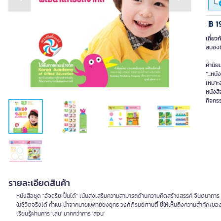
Previous slide
Next slide
฿ 1
เกี่ยวก
สมองซ
คำนิย
“...หน
เหมาะส
หนังสื
กิจกรร
รายละเอียดสินค้า
หนังสือชุด "อัจฉริยะปั้นได้" เน้นส่งเสริมความสามารถด้านความคิดสร้างสรรค์ จินตนาการ
ในชีวิตจริงได้ คำแนะนำจากนายแพทย์ยงยุทธ วงศ์ภิรมย์ศานติ์ ชี้ให้เห็นถึงความสำคัญของการ
เรียนรู้ผ่านการ 'เล่น' มากกว่าการ 'สอน'