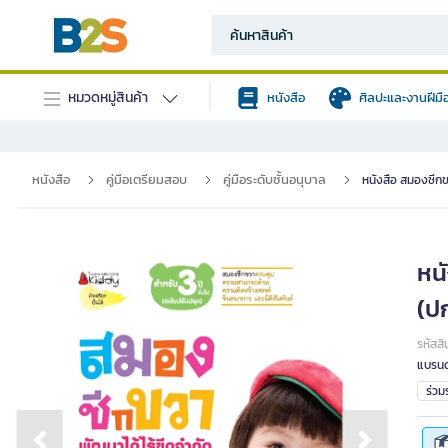
หมวดหมู่สินค้า
หนังสือ
ศิลปะและงานฝีมื
หนังสือ
คู่มือเตรียมสอบ
คู่มือระดับชั้นอนุบาล
หนังสือ สมองซีกขว
หนั
(ป
รหัสสิ
แบรนด
ร่ว