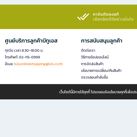
การันตีของแท้
เลือกช้อปได้อย่างมั่นใจ​
ศูนย์บริการลูกค้าบีทูเอส
การสนับสนุนลูกค้า
ทุกวัน เวลา 8.30-18.00 น.
ติดต่อเรา
โทรศัพท์: 02-115-0999
วิธีการช้อปออนไลน์
อีเมล:
b2sonlineshopping@b2s.co.th
การจัดส่งสินค้า
นโยบายการเปลี่ยน/คืนสินค้า
ตรวจสอบคำสั่งซื้อ
เว็บไซต์นี้มีการใช้คุกกี้ โปรดยอมรับนโยบายคุกกี้เพื่