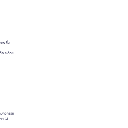
การ ซึ่ง
ด็ก ๆ ด้วย
กับกิจกรรม
กๆ ได้