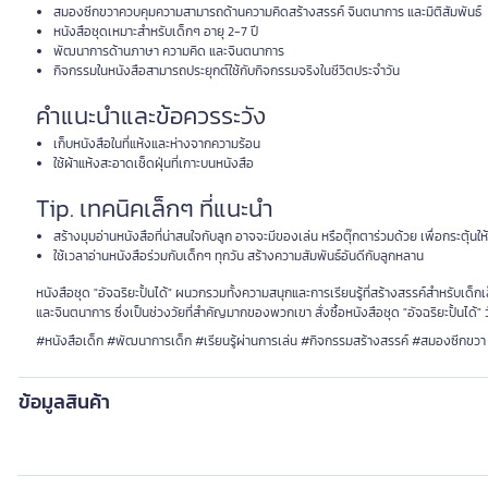
สมองซีกขวาควบคุมความสามารถด้านความคิดสร้างสรรค์ จินตนาการ และมิติสัมพันธ์
หนังสือชุดเหมาะสำหรับเด็กๆ อายุ 2-7 ปี
พัฒนาการด้านภาษา ความคิด และจินตนาการ
กิจกรรมในหนังสือสามารถประยุกต์ใช้กับกิจกรรมจริงในชีวิตประจำวัน
คำแนะนำและข้อควรระวัง
เก็บหนังสือในที่แห้งและห่างจากความร้อน
ใช้ผ้าแห้งสะอาดเช็ดฝุ่นที่เกาะบนหนังสือ
Tip. เทคนิคเล็กๆ ที่แนะนำ
สร้างมุมอ่านหนังสือที่น่าสนใจกับลูก อาจจะมีของเล่น หรือตุ๊กตาร่วมด้วย เพื่อกระตุ้นใ
ใช้เวลาอ่านหนังสือร่วมกับเด็กๆ ทุกวัน สร้างความสัมพันธ์อันดีกับลูกหลาน
หนังสือชุด "อัจฉริยะปั้นได้" ผนวกรวมทั้งความสนุกและการเรียนรู้ที่สร้างสรรค์สำหรับเด็
และจินตนาการ ซึ่งเป็นช่วงวัยที่สำคัญมากของพวกเขา สั่งซื้อหนังสือชุด "อัจฉริยะปั้นได้" 
#หนังสือเด็ก #พัฒนาการเด็ก #เรียนรู้ผ่านการเล่น #กิจกรรมสร้างสรรค์ #สมองซีกขวา
ข้อมูลสินค้า