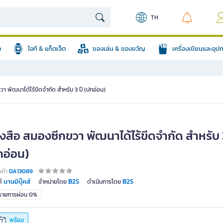
TH
อ
ไอที & แก็ตเจ็ต
ของเล่น & ของขวัญ
เครื่องเขียนและอุ
า พัฒนาได้ไร้ขีดจำกัด สำหรับ 3 ปี (ปกอ่อน)
งสือ สมองซีกขวา พัฒนาได้ไร้ขีดจำกัด สำหรับ 
กอ่อน)
นค้า
DA13089
นานมีบุ๊คส์
B2S
B2S
์
จำหน่ายโดย
ดำเนินการโดย
มรายการผ่อน 0%
พร้อม