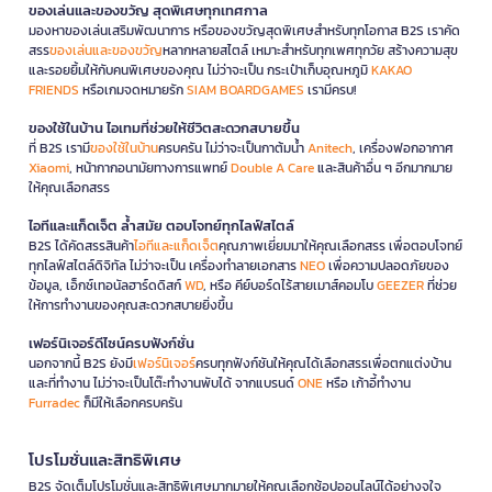
ของเล่นและของขวัญ สุดพิเศษทุกเทศกาล
มองหาของเล่นเสริมพัฒนาการ หรือของขวัญสุดพิเศษสำหรับทุกโอกาส B2S เราคัด
สรร
ของเล่นและของขวัญ
หลากหลายสไตล์ เหมาะสำหรับทุกเพศทุกวัย สร้างความสุข
และรอยยิ้มให้กับคนพิเศษของคุณ ไม่ว่าจะเป็น กระเป๋าเก็บอุณหภูมิ
KAKAO
FRIENDS
หรือเกมจดหมายรัก
SIAM BOARDGAMES
เรามีครบ!
ของใช้ในบ้าน ไอเทมที่ช่วยให้ชีวิตสะดวกสบายขึ้น
ที่ B2S เรามี
ของใช้ในบ้าน
ครบครัน ไม่ว่าจะเป็นกาต้มน้ำ
Anitech
, เครื่องฟอกอากาศ
Xiaomi
, หน้ากากอนามัยทางการแพทย์
Double A Care
และสินค้าอื่น ๆ อีกมากมาย
ให้คุณเลือกสรร
ไอทีและแก็ดเจ็ต ล้ำสมัย ตอบโจทย์ทุกไลฟ์สไตล์
B2S ได้คัดสรรสินค้า
ไอทีและแก็ดเจ็ต
คุณภาพเยี่ยมมาให้คุณเลือกสรร เพื่อตอบโจทย์
ทุกไลฟ์สไตล์ดิจิทัล ไม่ว่าจะเป็น เครื่องทำลายเอกสาร
NEO
เพื่อความปลอดภัยของ
ข้อมูล, เอ็กซ์เทอนัลฮาร์ดดิสก์
WD
, หรือ คีย์บอร์ดไร้สายเมาส์คอมโบ
GEEZER
ที่ช่วย
ให้การทำงานของคุณสะดวกสบายยิ่งขึ้น
เฟอร์นิเจอร์ดีไซน์ครบฟังก์ชั่น
นอกจากนี้ B2S ยังมี
เฟอร์นิเจอร์
ครบทุกฟังก์ชันให้คุณได้เลือกสรรเพื่อตกแต่งบ้าน
และที่ทำงาน ไม่ว่าจะเป็นโต๊ะทำงานพับได้ จากแบรนด์
ONE
หรือ เก้าอี้ทำงาน
Furradec
ก็มีให้เลือกครบครัน
โปรโมชั่นและสิทธิพิเศษ
B2S จัดเต็มโปรโมชั่นและสิทธิพิเศษมากมายให้คุณเลือกช้อปออนไลน์ได้อย่างจุใจ