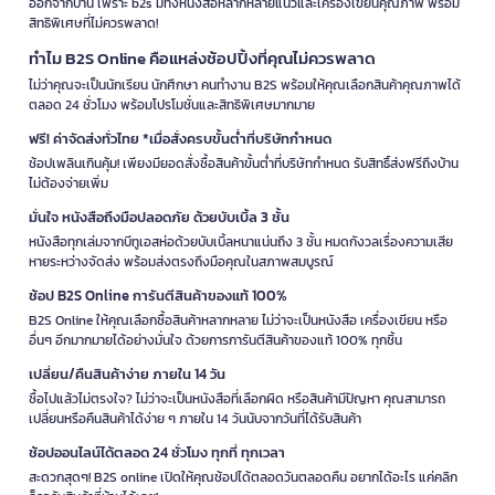
ออกจากบ้าน เพราะ b2s มีทั้งหนังสือหลากหลายแนวและเครื่องเขียนคุณภาพ พร้อม
สิทธิพิเศษที่ไม่ควรพลาด!
ทำไม B2S Online คือแหล่งช้อปปิ้งที่คุณไม่ควรพลาด
ไม่ว่าคุณจะเป็นนักเรียน นักศึกษา คนทำงาน B2S พร้อมให้คุณเลือกสินค้าคุณภาพได้
ตลอด 24 ชั่วโมง พร้อมโปรโมชั่นและสิทธิพิเศษมากมาย
ฟรี! ค่าจัดส่งทั่วไทย *เมื่อสั่งครบขั้นต่ำที่บริษัทกำหนด
ช้อปเพลินเกินคุ้ม! เพียงมียอดสั่งซื้อสินค้าขั้นต่ำที่บริษัทกำหนด รับสิทธิ์ส่งฟรีถึงบ้าน
ไม่ต้องจ่ายเพิ่ม
มั่นใจ หนังสือถึงมือปลอดภัย ด้วยบับเบิ้ล 3 ชั้น
หนังสือทุกเล่มจากบีทูเอสห่อด้วยบับเบิ้ลหนาแน่นถึง 3 ชั้น หมดกังวลเรื่องความเสีย
หายระหว่างจัดส่ง พร้อมส่งตรงถึงมือคุณในสภาพสมบูรณ์
ช้อป B2S Online การันตีสินค้าของแท้ 100%
B2S Online ให้คุณเลือกซื้อสินค้าหลากหลาย ไม่ว่าจะเป็นหนังสือ เครื่องเขียน หรือ
อื่นๆ อีกมากมายได้อย่างมั่นใจ ด้วยการการันตีสินค้าของแท้ 100% ทุกชิ้น
เปลี่ยน/คืนสินค้าง่าย ภายใน 14 วัน
ซื้อไปแล้วไม่ตรงใจ? ไม่ว่าจะเป็นหนังสือที่เลือกผิด หรือสินค้ามีปัญหา คุณสามารถ
เปลี่ยนหรือคืนสินค้าได้ง่าย ๆ ภายใน 14 วันนับจากวันที่ได้รับสินค้า
ช้อปออนไลน์ได้ตลอด 24 ชั่วโมง ทุกที่ ทุกเวลา
สะดวกสุดๆ! B2S online เปิดให้คุณช้อปได้ตลอดวันตลอดคืน อยากได้อะไร แค่คลิก