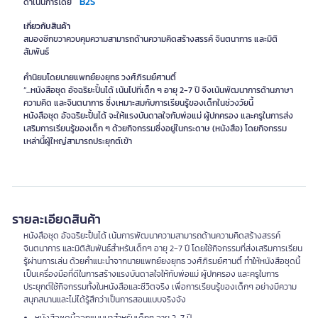
B2S
ดำเนินการโดย
เกี่ยวกับสินค้า
สมองซีกขวาควบคุมความสามารถด้านความคิดสร้างสรรค์ จินตนาการ และมิติ
สัมพันธ์
คำนิยมโดยนายแพทย์ยงยุทธ วงศ์ภิรมย์ศานติ์
“...หนังสือชุด อัจฉริยะปั้นได้ เน้นไปที่เด็ก ๆ อายุ 2-7 ปี จึงเน้นพัฒนาการด้านภาษา
ความคิด และจินตนาการ ซึ่งเหมาะสมกับการเรียนรู้ของเด็กในช่วงวัยนี้
หนังสือชุด อัจฉริยะปั้นได้ จะให้แรงบันดาลใจกับพ่อแม่ ผู้ปกครอง และครูในการส่ง
เสริมการเรียนรู้ของเด็ก ๆ ด้วยกิจกรรมซึ่งอยู่ในกระดาษ (หนังสือ) โดยกิจกรรม
เหล่านี้ผู้ใหญ่สามารถประยุกต์เข้า
รายละเอียดสินค้า
หนังสือชุด อัจฉริยะปั้นได้ เน้นการพัฒนาความสามารถด้านความคิดสร้างสรรค์
จินตนาการ และมิติสัมพันธ์สำหรับเด็กๆ อายุ 2-7 ปี โดยใช้กิจกรรมที่ส่งเสริมการเรียน
รู้ผ่านการเล่น ด้วยคำแนะนำจากนายแพทย์ยงยุทธ วงศ์ภิรมย์ศานติ์ ทำให้หนังสือชุดนี้
เป็นเครื่องมือที่ดีในการสร้างแรงบันดาลใจให้กับพ่อแม่ ผู้ปกครอง และครูในการ
ประยุกต์ใช้กิจกรรมทั้งในหนังสือและชีวิตจริง เพื่อการเรียนรู้ของเด็กๆ อย่างมีความ
สนุกสนานและไม่ได้รู้สึกว่าเป็นการสอนแบบจริงจัง