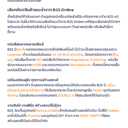
ก็รอรับสินค้าที่บ้านได้เลย!
เลือกช้อปสินค้าแนะนำจาก B2S Online
สำหรับใครที่กำลังมองหา ร้านอุปกรณ์เครื่องเขียนใกล้ฉัน หรืออยากแวะร้าน B2S แต่
ไม่สะดวก วันนี้เราได้รวบรวมสินค้าแนะนำจาก B2S Online มาให้คุณเลือกสรรได้ง่ายๆ
พร้อมตอบโจทย์ทุกไลฟ์สไตล์ ไม่ว่าคุณจะมองหา ร้านขายหนังสือ หรือสินค้าอื่นๆ
ก็ตาม
หนังสือหลากหลายสไตล์
B2S มี
หนังสือ
หลากหลายแนวจากสำนักพิมพ์ชั้นนำ ไม่ว่าจะเป็นนิยายยอดนิยมอย่าง
Lavender
, ตำราเรียนเข้มข้นของ
ดร. ศุภวัฒน์ พุกเจริญ
, นิตยสารอัปเดตจาก
เพ็ญ
บุญ
, หนังสือเด็กจาก
MIS
หนังสือจิตวิทยาจาก
Mugunghwa Publishing
, หนังสือ
พัฒนาตนเองจาก
KOOB
และวรรณกรรมจาก
Nanmeebooks
ทั้งหมดนี้สามารถซื้อ
ออนไลน์ได้อย่างง่ายดายเพียงคลิกเดียว
เครื่องเขียนคู่ใจ ทุกการสร้างสรรค์
มองหาปากกาดีๆ ดินสอหลากหลาย หรืออุปกรณ์สำนักงานครบครัน B2S มี
เครื่อง
เขียนและอุปกรณ์สำนักงาน
ให้เลือกมากมาย ตั้งแต่ปากกาลูกลื่น
Parker
ชุดดินสอกด
Rotring
ไปจนถึงกระดาษถ่ายเอกสาร
DOUBLE A
ให้คุณเลือกใช้ได้อย่างจุใจ
งานศิลป์ งานฝีมือ สร้างสรรค์ไม่รู้จบ
B2S จัดเต็มอุปกรณ์
ศิลปะและงานฝีมือ
สำหรับคนสร้างสรรค์ตัวจริง ทั้งสีไม้
Colleen
,
ขาตั้งไม้บนโต๊ะ
Pyramid
และอุปกรณ์ DIY ต่างๆ จาก
MONT MARTE
ให้คุณ
สร้างสรรค์ได้อย่างไร้ขีดจำกัด