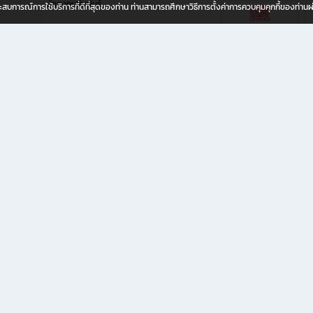
นักลงทุนสัมพันธ์
อประสบการณ์การใช้บริการที่ดีที่สุดของท่าน ท่านสามารถศึกษาวิธีการตั้งค่าการควบคุมคุกกี้ของท่าน
ทุกวัย
ขียน ให้คุณรู้สึกเหมือนมีร้านหนังสือใกล้ฉันอยู่ในมือ ช้อปง่าย ไม่ต้องออกจากบ้าน เพราะ b2
 ชั่วโมง พร้อมโปรโมชั่นและสิทธิพิเศษมากมาย
่ายเพิ่ม