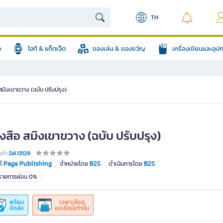
TH
อ
ไอที & แก็ตเจ็ต
ของเล่น & ของขวัญ
เครื่องเขียนและอุ
สมิงเขาขวาง (ฉบับ ปรับปรุง)
งสือ สมิงเขาขวาง (ฉบับ ปรับปรุง)
นค้า
DA13129
Page Publishing
B2S
B2S
์
จำหน่ายโดย
ดำเนินการโดย
มรายการผ่อน 0%
พร้อม
เฉพาะช้อป
จัดส่ง
ออนไลน์เท่านั้น