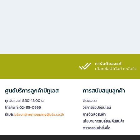
การันตีของแท้
เลือกช้อปได้อย่างมั่นใจ​
ศูนย์บริการลูกค้าบีทูเอส
การสนับสนุนลูกค้า
ทุกวัน เวลา 8.30-18.00 น.
ติดต่อเรา
โทรศัพท์: 02-115-0999
วิธีการช้อปออนไลน์
อีเมล:
b2sonlineshopping@b2s.co.th
การจัดส่งสินค้า
นโยบายการเปลี่ยน/คืนสินค้า
ตรวจสอบคำสั่งซื้อ