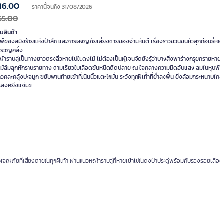
16.00
ราคานี้จนถึง 31/08/2026
55.00
ับสินค้า
์ของสมิงร้ายแห่งป่าลึก และการผจญภัยเสี่ยงตายของจ่ามหันต์ เรื่องราวชวนขนหัวลุกก่อนธี่หยด
ครวญคลั่ง
าราบลู่เป็นทางยาวตรงลิ่วหายไปในดงไม้ ไม่ต้องเป็นผู้เจนจัดยังรู้ว่าบางสิ่งพาร่างกรุยกรายห
่ ไม้ล้มลุกหักราบรายทาง ตามเรียวใบเลือดข้นหนืดติดปลาย ณ ใจกลางความมืดอับแสง ลมในหุบ
าวคละคลุ้งปะจมูก ขยับพานท้ายเข้าที่เนินนิ้วแตะไกมั่น ระวังทุกฝีเท้้าที่ย่ำลงพื้น ยิ่งล้อมกระหนาบใกล้
สงค์ยิ่งแจ่มชั
ผจญภัยที่เสี่ยงตายในทุกฝีเท้า ผ่านแนวหญ้าราบลู่ที่หายเข้าไปในดงป่าประดู่พร้อมกับร่องรอยเลือ