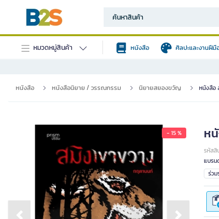
หมวดหมู่สินค้า
หนังสือ
ศิลปะและงานฝีมื
หนังสือ
หนังสือนิยาย / วรรณกรรม
นิยายสยองขวัญ
หนังสือ 
หนั
- 15 %
รหัสสิ
แบรนด
ร่ว