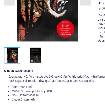
Previous slide
Next slide
฿ 2
฿
2
เกี่ยวก
อาถรรพ
เสียง
แนวหญ้
ประดู
กลิ่นค
พึงประ
รายละเอียดสินค้า
เรื่องราวสุดสะพรึงกับ อาถรรพ์ของสมิงร้ายแห่งป่าลึก ที่พาให้จ่ามหันต์ต้องเผชิญกับการ
คาวเข้าจมูกยิ่งกว่าคาวเลือด นำพาคุณไปสัมผัสกับกลิ่นสาบเสือที่กระจายตัวทั่วป่า
ผู้เขียน: กฤตานนท์
สำนักพิมพ์: prism publishing , ปริซึม
ISBN : 9786161874896
จำนวนหน้า : 256 หน้า