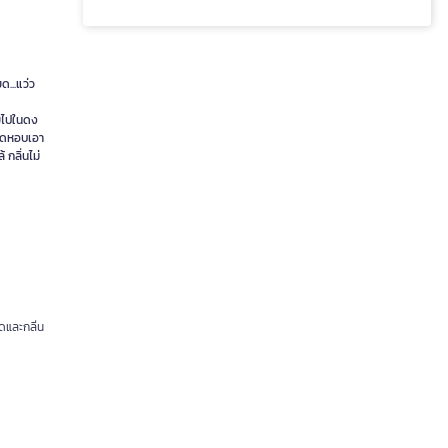
...แว่ว
ายไปในดง
พัดหอบเอา
 กลิ่นไม่
ดและกลิ่น