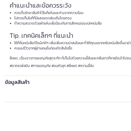
คำแนะนำและข้อควรระวัง
ควรเก็บรักษาสินค้าไว้ในที่แห้งและห่างจากความร้อน
ไม่ควรเก็บในที่ที่มีแสงแดดส่องถึงโดยตรง
ทำความสะอาดด้วยผ้าแห้งเพื่อป้องกันการสึกหรอของปกหนังสือ
Tip. เทคนิคเล็กๆ ที่แนะนำ
ใช้ที่คั่นหนังสือดีไซน์เท่ห์ๆ เพื่อเพิ่มความน่าสนใจและทำให้คุณอยากหยิบหนังสือขึ้นมาอ่
คะแนนรีวิวจากผู้อ่านคนอื่นก่อนตัดสินใจซื้อ
ธี่หยด...เรื่องราวการผจญภัยสุดระทึก ที่เต็มไปด้วยความลี้ลับและกลิ่นคาวที่หายใจเข้าไปจ
#อาถรรพ์สมิง #การผจญภัย #ขนหัวลุก #ธี่หยด #ความลี้ลับ
ข้อมูลสินค้า