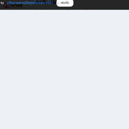
Verified by
นโยบายการใช้คุกกี้ของเราที่นี่
ผ่าน
ยอมรับ
ดาวน์โหลดแอป B2S
s มีทั้งหนังสือหลากหลายแนวและเครื่องเขียนคุณภาพ พร้อมสิทธิพิเศษที่ไม่ควรพลาด!