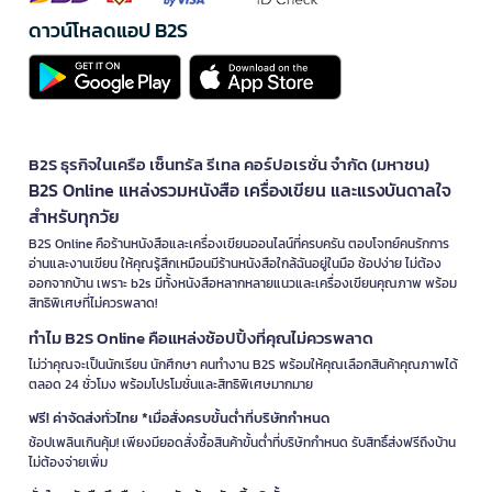
ดาวน์โหลดแอป B2S
B2S ธุรกิจในเครือ เซ็นทรัล รีเทล คอร์ปอเรชั่น จำกัด (มหาชน)
B2S Online แหล่งรวมหนังสือ เครื่องเขียน และแรงบันดาลใจ
สำหรับทุกวัย
B2S Online คือร้านหนังสือและเครื่องเขียนออนไลน์ที่ครบครัน ตอบโจทย์คนรักการ
อ่านและงานเขียน ให้คุณรู้สึกเหมือนมีร้านหนังสือใกล้ฉันอยู่ในมือ ช้อปง่าย ไม่ต้อง
ออกจากบ้าน เพราะ b2s มีทั้งหนังสือหลากหลายแนวและเครื่องเขียนคุณภาพ พร้อม
สิทธิพิเศษที่ไม่ควรพลาด!
ทำไม B2S Online คือแหล่งช้อปปิ้งที่คุณไม่ควรพลาด
ไม่ว่าคุณจะเป็นนักเรียน นักศึกษา คนทำงาน B2S พร้อมให้คุณเลือกสินค้าคุณภาพได้
ตลอด 24 ชั่วโมง พร้อมโปรโมชั่นและสิทธิพิเศษมากมาย
ฟรี! ค่าจัดส่งทั่วไทย *เมื่อสั่งครบขั้นต่ำที่บริษัทกำหนด
ช้อปเพลินเกินคุ้ม! เพียงมียอดสั่งซื้อสินค้าขั้นต่ำที่บริษัทกำหนด รับสิทธิ์ส่งฟรีถึงบ้าน
ไม่ต้องจ่ายเพิ่ม