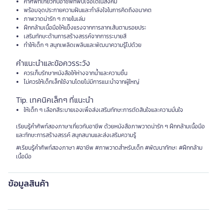
คำศัพท์เกี่ยวกับอาชีพที่พบเจอได้ในสังคม
พร้อมจุดประกายความฝันและกำลังใจในการคิดถึงอนาคต
ภาพวาดน่ารัก ๆ ภายในเล่ม
ฝึกกล้ามเนื้อมือให้แข็งแรงจากการลากเส้นตามรอยประ
เสริมทักษะด้านการสร้างสรรค์จากการระบายสี
ทำให้เด็ก ๆ สนุกเพลิดเพลินและพัฒนาความรู้ไปด้วย
คำแนะนำและข้อควรระวัง
ควรเก็บรักษาหนังสือให้ห่างจากน้ำและความชื้น
ไม่ควรให้เด็กเล็กใช้งานโดยไม่มีการแนะนำจากผู้ใหญ่
Tip. เทคนิคเล็กๆ ที่แนะนำ
ให้เด็ก ๆ เลือกสีระบายเองเพื่อส่งเสริมทักษะการตัดสินใจและความมั่นใจ
เรียนรู้คำศัพท์สองภาษาเกี่ยวกับอาชีพ ด้วยหนังสือภาพวาดน่ารัก ๆ ฝึกกล้ามเนื้อมือ
และทักษะการสร้างสรรค์ สนุกสนานและส่งเสริมความรู้
#เรียนรู้คำศัพท์สองภาษา #อาชีพ #ภาพวาดสำหรับเด็ก #พัฒนาทักษะ #ฝึกกล้าม
เนื้อมือ
ข้อมูลสินค้า