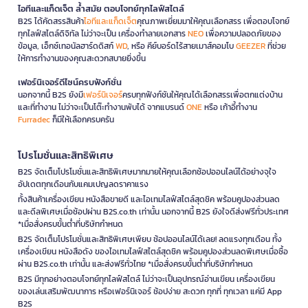
ไอทีและแก็ดเจ็ต ล้ำสมัย ตอบโจทย์ทุกไลฟ์สไตล์
B2S ได้คัดสรรสินค้า
ไอทีและแก็ดเจ็ต
คุณภาพเยี่ยมมาให้คุณเลือกสรร เพื่อตอบโจทย์
ทุกไลฟ์สไตล์ดิจิทัล ไม่ว่าจะเป็น เครื่องทำลายเอกสาร
NEO
เพื่อความปลอดภัยของ
ข้อมูล, เอ็กซ์เทอนัลฮาร์ดดิสก์
WD
, หรือ คีย์บอร์ดไร้สายเมาส์คอมโบ
GEEZER
ที่ช่วย
ให้การทำงานของคุณสะดวกสบายยิ่งขึ้น
เฟอร์นิเจอร์ดีไซน์ครบฟังก์ชั่น
นอกจากนี้ B2S ยังมี
เฟอร์นิเจอร์
ครบทุกฟังก์ชันให้คุณได้เลือกสรรเพื่อตกแต่งบ้าน
และที่ทำงาน ไม่ว่าจะเป็นโต๊ะทำงานพับได้ จากแบรนด์
ONE
หรือ เก้าอี้ทำงาน
Furradec
ก็มีให้เลือกครบครัน
โปรโมชั่นและสิทธิพิเศษ
B2S จัดเต็มโปรโมชั่นและสิทธิพิเศษมากมายให้คุณเลือกช้อปออนไลน์ได้อย่างจุใจ
อัปเดตทุกเดือนกับแคมเปญลดราคาแรง
ทั้งสินค้าเครื่องเขียน หนังสือขายดี และไอเทมไลฟ์สไตล์สุดชิค พร้อมคูปองส่วนลด
และดีลพิเศษเมื่อช้อปผ่าน B2S.co.th เท่านั้น นอกจากนี้ B2S ยังใจดีส่งฟรีทั่วประเทศ
*เมื่อสั่งครบขั้นต่ำที่บริษัทกำหนด
B2S จัดเต็มโปรโมชั่นและสิทธิพิเศษเพียบ ช้อปออนไลน์ได้เลย! ลดแรงทุกเดือน ทั้ง
เครื่องเขียน หนังสือดัง ของไอเทมไลฟ์สไตล์สุดชิค พร้อมคูปองส่วนลดพิเศษเมื่อซื้อ
ผ่าน B2S.co.th เท่านั้น และส่งฟรีทั่วไทย *เมื่อสั่งครบขั้นต่ำที่บริษัทกำหนด
B2S มีทุกอย่างตอบโจทย์ทุกไลฟ์สไตล์ ไม่ว่าจะเป็นอุปกรณ์อ่านเขียน เครื่องเขียน
ของเล่นเสริมพัฒนาการ หรือเฟอร์นิเจอร์ ช้อปง่าย สะดวก ทุกที่ ทุกเวลา แค่มี App
B2S