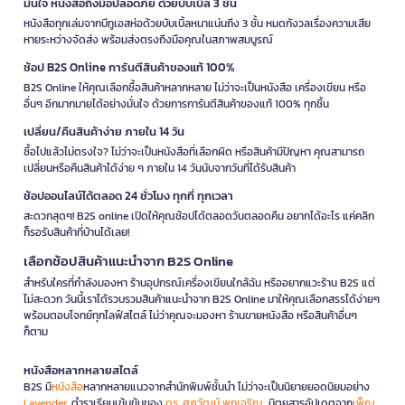
มั่นใจ หนังสือถึงมือปลอดภัย ด้วยบับเบิ้ล 3 ชั้น
หนังสือทุกเล่มจากบีทูเอสห่อด้วยบับเบิ้ลหนาแน่นถึง 3 ชั้น หมดกังวลเรื่องความเสีย
หายระหว่างจัดส่ง พร้อมส่งตรงถึงมือคุณในสภาพสมบูรณ์
ช้อป B2S Online การันตีสินค้าของแท้ 100%
B2S Online ให้คุณเลือกซื้อสินค้าหลากหลาย ไม่ว่าจะเป็นหนังสือ เครื่องเขียน หรือ
อื่นๆ อีกมากมายได้อย่างมั่นใจ ด้วยการการันตีสินค้าของแท้ 100% ทุกชิ้น
เปลี่ยน/คืนสินค้าง่าย ภายใน 14 วัน
ซื้อไปแล้วไม่ตรงใจ? ไม่ว่าจะเป็นหนังสือที่เลือกผิด หรือสินค้ามีปัญหา คุณสามารถ
เปลี่ยนหรือคืนสินค้าได้ง่าย ๆ ภายใน 14 วันนับจากวันที่ได้รับสินค้า
ช้อปออนไลน์ได้ตลอด 24 ชั่วโมง ทุกที่ ทุกเวลา
สะดวกสุดๆ! B2S online เปิดให้คุณช้อปได้ตลอดวันตลอดคืน อยากได้อะไร แค่คลิก
ก็รอรับสินค้าที่บ้านได้เลย!
เลือกช้อปสินค้าแนะนำจาก B2S Online
สำหรับใครที่กำลังมองหา ร้านอุปกรณ์เครื่องเขียนใกล้ฉัน หรืออยากแวะร้าน B2S แต่
ไม่สะดวก วันนี้เราได้รวบรวมสินค้าแนะนำจาก B2S Online มาให้คุณเลือกสรรได้ง่ายๆ
พร้อมตอบโจทย์ทุกไลฟ์สไตล์ ไม่ว่าคุณจะมองหา ร้านขายหนังสือ หรือสินค้าอื่นๆ
ก็ตาม
หนังสือหลากหลายสไตล์
B2S มี
หนังสือ
หลากหลายแนวจากสำนักพิมพ์ชั้นนำ ไม่ว่าจะเป็นนิยายยอดนิยมอย่าง
Lavender
, ตำราเรียนเข้มข้นของ
ดร. ศุภวัฒน์ พุกเจริญ
, นิตยสารอัปเดตจาก
เพ็ญ