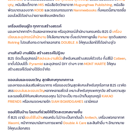
บุญ
, หนังสือเด็กจาก
MIS
หนังสือจิตวิทยาจาก
Mugunghwa Publishing
, หนังสือ
พัฒนาตนเองจาก
KOOB
และวรรณกรรมจาก
Nanmeebooks
ทั้งหมดนี้สามารถซื้อ
ออนไลน์ได้อย่างง่ายดายเพียงคลิกเดียว
เครื่องเขียนคู่ใจ ทุกการสร้างสรรค์
มองหาปากกาดีๆ ดินสอหลากหลาย หรืออุปกรณ์สำนักงานครบครัน B2S มี
เครื่อง
เขียนและอุปกรณ์สำนักงาน
ให้เลือกมากมาย ตั้งแต่ปากกาลูกลื่น
Parker
ชุดดินสอกด
Rotring
ไปจนถึงกระดาษถ่ายเอกสาร
DOUBLE A
ให้คุณเลือกใช้ได้อย่างจุใจ
งานศิลป์ งานฝีมือ สร้างสรรค์ไม่รู้จบ
B2S จัดเต็มอุปกรณ์
ศิลปะและงานฝีมือ
สำหรับคนสร้างสรรค์ตัวจริง ทั้งสีไม้
Colleen
,
ขาตั้งไม้บนโต๊ะ
Pyramid
และอุปกรณ์ DIY ต่างๆ จาก
MONT MARTE
ให้คุณ
สร้างสรรค์ได้อย่างไร้ขีดจำกัด
ของเล่นและของขวัญ สุดพิเศษทุกเทศกาล
มองหาของเล่นเสริมพัฒนาการ หรือของขวัญสุดพิเศษสำหรับทุกโอกาส B2S เราคัด
สรร
ของเล่นและของขวัญ
หลากหลายสไตล์ เหมาะสำหรับทุกเพศทุกวัย สร้างความสุข
และรอยยิ้มให้กับคนพิเศษของคุณ ไม่ว่าจะเป็น กระเป๋าเก็บอุณหภูมิ
KAKAO
FRIENDS
หรือเกมจดหมายรัก
SIAM BOARDGAMES
เรามีครบ!
ของใช้ในบ้าน ไอเทมที่ช่วยให้ชีวิตสะดวกสบายขึ้น
ที่ B2S เรามี
ของใช้ในบ้าน
ครบครัน ไม่ว่าจะเป็นกาต้มน้ำ
Anitech
, เครื่องฟอกอากาศ
Xiaomi
, หน้ากากอนามัยทางการแพทย์
Double A Care
และสินค้าอื่น ๆ อีกมากมาย
ให้คุณเลือกสรร