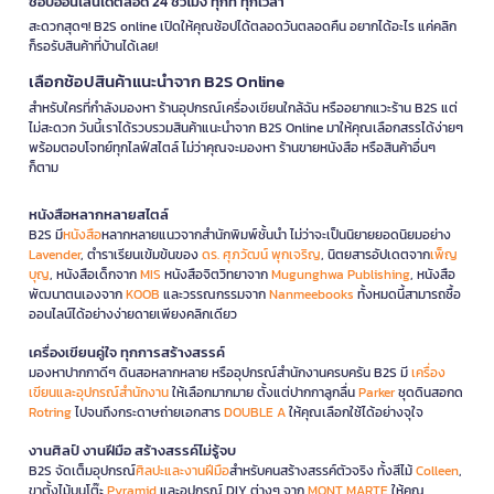
ช้อปออนไลน์ได้ตลอด 24 ชั่วโมง ทุกที่ ทุกเวลา
สะดวกสุดๆ! B2S online เปิดให้คุณช้อปได้ตลอดวันตลอดคืน อยากได้อะไร แค่คลิก
ก็รอรับสินค้าที่บ้านได้เลย!
เลือกช้อปสินค้าแนะนำจาก B2S Online
สำหรับใครที่กำลังมองหา ร้านอุปกรณ์เครื่องเขียนใกล้ฉัน หรืออยากแวะร้าน B2S แต่
ไม่สะดวก วันนี้เราได้รวบรวมสินค้าแนะนำจาก B2S Online มาให้คุณเลือกสรรได้ง่ายๆ
พร้อมตอบโจทย์ทุกไลฟ์สไตล์ ไม่ว่าคุณจะมองหา ร้านขายหนังสือ หรือสินค้าอื่นๆ
ก็ตาม
หนังสือหลากหลายสไตล์
B2S มี
หนังสือ
หลากหลายแนวจากสำนักพิมพ์ชั้นนำ ไม่ว่าจะเป็นนิยายยอดนิยมอย่าง
Lavender
, ตำราเรียนเข้มข้นของ
ดร. ศุภวัฒน์ พุกเจริญ
, นิตยสารอัปเดตจาก
เพ็ญ
บุญ
, หนังสือเด็กจาก
MIS
หนังสือจิตวิทยาจาก
Mugunghwa Publishing
, หนังสือ
พัฒนาตนเองจาก
KOOB
และวรรณกรรมจาก
Nanmeebooks
ทั้งหมดนี้สามารถซื้อ
ออนไลน์ได้อย่างง่ายดายเพียงคลิกเดียว
เครื่องเขียนคู่ใจ ทุกการสร้างสรรค์
มองหาปากกาดีๆ ดินสอหลากหลาย หรืออุปกรณ์สำนักงานครบครัน B2S มี
เครื่อง
เขียนและอุปกรณ์สำนักงาน
ให้เลือกมากมาย ตั้งแต่ปากกาลูกลื่น
Parker
ชุดดินสอกด
Rotring
ไปจนถึงกระดาษถ่ายเอกสาร
DOUBLE A
ให้คุณเลือกใช้ได้อย่างจุใจ
งานศิลป์ งานฝีมือ สร้างสรรค์ไม่รู้จบ
B2S จัดเต็มอุปกรณ์
ศิลปะและงานฝีมือ
สำหรับคนสร้างสรรค์ตัวจริง ทั้งสีไม้
Colleen
,
ขาตั้งไม้บนโต๊ะ
Pyramid
และอุปกรณ์ DIY ต่างๆ จาก
MONT MARTE
ให้คุณ