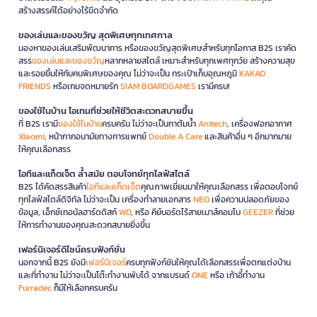
สร้างสรรค์ได้อย่างไร้ขีดจำกัด
ของเล่นและของขวัญ สุดพิเศษทุกเทศกาล
มองหาของเล่นเสริมพัฒนาการ หรือของขวัญสุดพิเศษสำหรับทุกโอกาส B2S เราคัด
สรร
ของเล่นและของขวัญ
หลากหลายสไตล์ เหมาะสำหรับทุกเพศทุกวัย สร้างความสุข
และรอยยิ้มให้กับคนพิเศษของคุณ ไม่ว่าจะเป็น กระเป๋าเก็บอุณหภูมิ
KAKAO
FRIENDS
หรือเกมจดหมายรัก
SIAM BOARDGAMES
เรามีครบ!
ของใช้ในบ้าน ไอเทมที่ช่วยให้ชีวิตสะดวกสบายขึ้น
ที่ B2S เรามี
ของใช้ในบ้าน
ครบครัน ไม่ว่าจะเป็นกาต้มน้ำ
Anitech
, เครื่องฟอกอากาศ
Xiaomi
, หน้ากากอนามัยทางการแพทย์
Double A Care
และสินค้าอื่น ๆ อีกมากมาย
ให้คุณเลือกสรร
ไอทีและแก็ดเจ็ต ล้ำสมัย ตอบโจทย์ทุกไลฟ์สไตล์
B2S ได้คัดสรรสินค้า
ไอทีและแก็ดเจ็ต
คุณภาพเยี่ยมมาให้คุณเลือกสรร เพื่อตอบโจทย์
ทุกไลฟ์สไตล์ดิจิทัล ไม่ว่าจะเป็น เครื่องทำลายเอกสาร
NEO
เพื่อความปลอดภัยของ
ข้อมูล, เอ็กซ์เทอนัลฮาร์ดดิสก์
WD
, หรือ คีย์บอร์ดไร้สายเมาส์คอมโบ
GEEZER
ที่ช่วย
ให้การทำงานของคุณสะดวกสบายยิ่งขึ้น
เฟอร์นิเจอร์ดีไซน์ครบฟังก์ชั่น
นอกจากนี้ B2S ยังมี
เฟอร์นิเจอร์
ครบทุกฟังก์ชันให้คุณได้เลือกสรรเพื่อตกแต่งบ้าน
และที่ทำงาน ไม่ว่าจะเป็นโต๊ะทำงานพับได้ จากแบรนด์
ONE
หรือ เก้าอี้ทำงาน
Furradec
ก็มีให้เลือกครบครัน