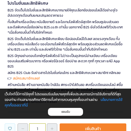
โปรโมชั่นและสิทธิพิเศษ
B2S จัดเต็มโปรโมชั่นและสิทธิพิเศษมากมายให้คุณเลือกช้อปออนไลน์ได้อย่างจุใจ
อัปเดตทุกเดือนกับแคมเปญลดราคาแรง
ทั้งสินค้าเครื่องเขียน หนังสือขายดี และไอเทมไลฟ์สไตล์สุดชิค พร้อมคูปองส่วนลด
และดีลพิเศษเมื่อช้อปผ่าน B2S.co.th เท่านั้น นอกจากนี้ B2S ยังใจดีส่งฟรีทั่วประเทศ
*เมื่อสั่งครบขั้นต่ำที่บริษัทกำหนด
B2S จัดเต็มโปรโมชั่นและสิทธิพิเศษเพียบ ช้อปออนไลน์ได้เลย! ลดแรงทุกเดือน ทั้ง
เครื่องเขียน หนังสือดัง ของไอเทมไลฟ์สไตล์สุดชิค พร้อมคูปองส่วนลดพิเศษเมื่อซื้อ
ผ่าน B2S.co.th เท่านั้น และส่งฟรีทั่วไทย *เมื่อสั่งครบขั้นต่ำที่บริษัทกำหนด
B2S มีทุกอย่างตอบโจทย์ทุกไลฟ์สไตล์ ไม่ว่าจะเป็นอุปกรณ์อ่านเขียน เครื่องเขียน
ของเล่นเสริมพัฒนาการ หรือเฟอร์นิเจอร์ ช้อปง่าย สะดวก ทุกที่ ทุกเวลา แค่มี App
B2S
สมัคร B2S Club รับข่าวสารโปรโมชั่นก่อนใคร และสิทธิพิเศษเฉพาะสมาชิก! คลิกเลย
สมัครสมาชิกเลย!
👉
#ร้านหนังสือ #ร้านขายหนังสือ ใกล้ฉัน #กระเป๋าใส่ดินสอ #เครื่องเขียนออนไลน์ #ซื้อ
หนังสือ ออนไลน์ #เครื่องเขียน บีทูเอส #ขาย หนังสือ ออนไลน์ #B2S #ร้านเครื่อง
เว็บไซต์นี้มีการใช้คุกกี้ โปรดยอมรับนโยบายคุกกี้เพื่อประสบการณ์การใช้บริการที่ดีที่สุด
เขียนใกล้ฉัน
นโยบายการใช้
ของท่าน ท่านสามารถศึกษาวิธีการตั้งค่าการควบคุมคุกกี้ของท่านผ่าน
*เงื่อนไขเป็นไปตามที่บริษัทฯ กำหนด
คุกกี้ของเราที่นี่
ยอมรับ
is a company operating under
เพิ่มสินค้า