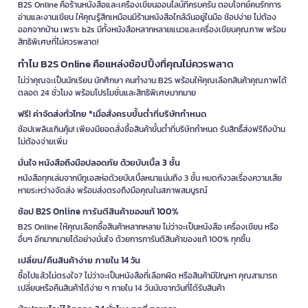
B2S Online คือร้านหนังสือและเครื่องเขียนออนไลน์ที่ครบครัน ตอบโจทย์คนรักการ
อ่านและงานเขียน ให้คุณรู้สึกเหมือนมีร้านหนังสือใกล้ฉันอยู่ในมือ ช้อปง่าย ไม่ต้อง
ออกจากบ้าน เพราะ b2s มีทั้งหนังสือหลากหลายแนวและเครื่องเขียนคุณภาพ พร้อม
สิทธิพิเศษที่ไม่ควรพลาด!
ทำไม B2S Online คือแหล่งช้อปปิ้งที่คุณไม่ควรพลาด
ไม่ว่าคุณจะเป็นนักเรียน นักศึกษา คนทำงาน B2S พร้อมให้คุณเลือกสินค้าคุณภาพได้
ตลอด 24 ชั่วโมง พร้อมโปรโมชั่นและสิทธิพิเศษมากมาย
ฟรี! ค่าจัดส่งทั่วไทย *เมื่อสั่งครบขั้นต่ำที่บริษัทกำหนด
ช้อปเพลินเกินคุ้ม! เพียงมียอดสั่งซื้อสินค้าขั้นต่ำที่บริษัทกำหนด รับสิทธิ์ส่งฟรีถึงบ้าน
ไม่ต้องจ่ายเพิ่ม
มั่นใจ หนังสือถึงมือปลอดภัย ด้วยบับเบิ้ล 3 ชั้น
หนังสือทุกเล่มจากบีทูเอสห่อด้วยบับเบิ้ลหนาแน่นถึง 3 ชั้น หมดกังวลเรื่องความเสีย
หายระหว่างจัดส่ง พร้อมส่งตรงถึงมือคุณในสภาพสมบูรณ์
ช้อป B2S Online การันตีสินค้าของแท้ 100%
B2S Online ให้คุณเลือกซื้อสินค้าหลากหลาย ไม่ว่าจะเป็นหนังสือ เครื่องเขียน หรือ
อื่นๆ อีกมากมายได้อย่างมั่นใจ ด้วยการการันตีสินค้าของแท้ 100% ทุกชิ้น
เปลี่ยน/คืนสินค้าง่าย ภายใน 14 วัน
ซื้อไปแล้วไม่ตรงใจ? ไม่ว่าจะเป็นหนังสือที่เลือกผิด หรือสินค้ามีปัญหา คุณสามารถ
เปลี่ยนหรือคืนสินค้าได้ง่าย ๆ ภายใน 14 วันนับจากวันที่ได้รับสินค้า