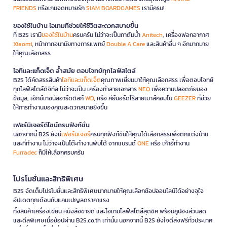
FRIENDS
หรือเกมจดหมายรัก
SIAM BOARDGAMES
เรามีครบ!
ของใช้ในบ้าน ไอเทมที่ช่วยให้ชีวิตสะดวกสบายขึ้น
ที่ B2S เรามี
ของใช้ในบ้าน
ครบครัน ไม่ว่าจะเป็นกาต้มน้ำ
Anitech
, เครื่องฟอกอากาศ
Xiaomi
, หน้ากากอนามัยทางการแพทย์
Double A Care
และสินค้าอื่น ๆ อีกมากมาย
ให้คุณเลือกสรร
ไอทีและแก็ดเจ็ต ล้ำสมัย ตอบโจทย์ทุกไลฟ์สไตล์
B2S ได้คัดสรรสินค้า
ไอทีและแก็ดเจ็ต
คุณภาพเยี่ยมมาให้คุณเลือกสรร เพื่อตอบโจทย์
ทุกไลฟ์สไตล์ดิจิทัล ไม่ว่าจะเป็น เครื่องทำลายเอกสาร
NEO
เพื่อความปลอดภัยของ
ข้อมูล, เอ็กซ์เทอนัลฮาร์ดดิสก์
WD
, หรือ คีย์บอร์ดไร้สายเมาส์คอมโบ
GEEZER
ที่ช่วย
ให้การทำงานของคุณสะดวกสบายยิ่งขึ้น
เฟอร์นิเจอร์ดีไซน์ครบฟังก์ชั่น
นอกจากนี้ B2S ยังมี
เฟอร์นิเจอร์
ครบทุกฟังก์ชันให้คุณได้เลือกสรรเพื่อตกแต่งบ้าน
และที่ทำงาน ไม่ว่าจะเป็นโต๊ะทำงานพับได้ จากแบรนด์
ONE
หรือ เก้าอี้ทำงาน
Furradec
ก็มีให้เลือกครบครัน
โปรโมชั่นและสิทธิพิเศษ
B2S จัดเต็มโปรโมชั่นและสิทธิพิเศษมากมายให้คุณเลือกช้อปออนไลน์ได้อย่างจุใจ
อัปเดตทุกเดือนกับแคมเปญลดราคาแรง
ทั้งสินค้าเครื่องเขียน หนังสือขายดี และไอเทมไลฟ์สไตล์สุดชิค พร้อมคูปองส่วนลด
และดีลพิเศษเมื่อช้อปผ่าน B2S.co.th เท่านั้น นอกจากนี้ B2S ยังใจดีส่งฟรีทั่วประเทศ