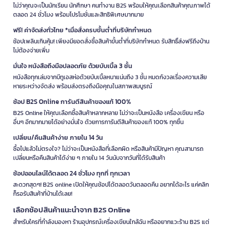
ไม่ว่าคุณจะเป็นนักเรียน นักศึกษา คนทำงาน B2S พร้อมให้คุณเลือกสินค้าคุณภาพได้
ตลอด 24 ชั่วโมง พร้อมโปรโมชั่นและสิทธิพิเศษมากมาย
ฟรี! ค่าจัดส่งทั่วไทย *เมื่อสั่งครบขั้นต่ำที่บริษัทกำหนด
ช้อปเพลินเกินคุ้ม! เพียงมียอดสั่งซื้อสินค้าขั้นต่ำที่บริษัทกำหนด รับสิทธิ์ส่งฟรีถึงบ้าน
ไม่ต้องจ่ายเพิ่ม
มั่นใจ หนังสือถึงมือปลอดภัย ด้วยบับเบิ้ล 3 ชั้น
หนังสือทุกเล่มจากบีทูเอสห่อด้วยบับเบิ้ลหนาแน่นถึง 3 ชั้น หมดกังวลเรื่องความเสีย
หายระหว่างจัดส่ง พร้อมส่งตรงถึงมือคุณในสภาพสมบูรณ์
ช้อป B2S Online การันตีสินค้าของแท้ 100%
B2S Online ให้คุณเลือกซื้อสินค้าหลากหลาย ไม่ว่าจะเป็นหนังสือ เครื่องเขียน หรือ
อื่นๆ อีกมากมายได้อย่างมั่นใจ ด้วยการการันตีสินค้าของแท้ 100% ทุกชิ้น
เปลี่ยน/คืนสินค้าง่าย ภายใน 14 วัน
ซื้อไปแล้วไม่ตรงใจ? ไม่ว่าจะเป็นหนังสือที่เลือกผิด หรือสินค้ามีปัญหา คุณสามารถ
เปลี่ยนหรือคืนสินค้าได้ง่าย ๆ ภายใน 14 วันนับจากวันที่ได้รับสินค้า
ช้อปออนไลน์ได้ตลอด 24 ชั่วโมง ทุกที่ ทุกเวลา
สะดวกสุดๆ! B2S online เปิดให้คุณช้อปได้ตลอดวันตลอดคืน อยากได้อะไร แค่คลิก
ก็รอรับสินค้าที่บ้านได้เลย!
เลือกช้อปสินค้าแนะนำจาก B2S Online
สำหรับใครที่กำลังมองหา ร้านอุปกรณ์เครื่องเขียนใกล้ฉัน หรืออยากแวะร้าน B2S แต่