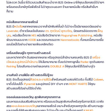
ไม่สะดวก วันนี้เราได้รวบรวมสินค้าแนะนำจาก B2S Online มาให้คุณเลือกสรรได้ง่ายๆ
พร้อมตอบโจทย์ทุกไลฟ์สไตล์ ไม่ว่าคุณจะมองหา ร้านขายหนังสือ หรือสินค้าอื่นๆ
ก็ตาม
หนังสือหลากหลายสไตล์
B2S มี
หนังสือ
หลากหลายแนวจากสำนักพิมพ์ชั้นนำ ไม่ว่าจะเป็นนิยายยอดนิยมอย่าง
Lavender
, ตำราเรียนเข้มข้นของ
ดร. ศุภวัฒน์ พุกเจริญ
, นิตยสารอัปเดตจาก
เพ็ญ
บุญ
, หนังสือเด็กจาก
MIS
หนังสือจิตวิทยาจาก
Mugunghwa Publishing
, หนังสือ
พัฒนาตนเองจาก
KOOB
และวรรณกรรมจาก
Nanmeebooks
ทั้งหมดนี้สามารถซื้อ
ออนไลน์ได้อย่างง่ายดายเพียงคลิกเดียว
เครื่องเขียนคู่ใจ ทุกการสร้างสรรค์
มองหาปากกาดีๆ ดินสอหลากหลาย หรืออุปกรณ์สำนักงานครบครัน B2S มี
เครื่อง
เขียนและอุปกรณ์สำนักงาน
ให้เลือกมากมาย ตั้งแต่ปากกาลูกลื่น
Parker
ชุดดินสอกด
Rotring
ไปจนถึงกระดาษถ่ายเอกสาร
DOUBLE A
ให้คุณเลือกใช้ได้อย่างจุใจ
งานศิลป์ งานฝีมือ สร้างสรรค์ไม่รู้จบ
B2S จัดเต็มอุปกรณ์
ศิลปะและงานฝีมือ
สำหรับคนสร้างสรรค์ตัวจริง ทั้งสีไม้
Colleen
,
ขาตั้งไม้บนโต๊ะ
Pyramid
และอุปกรณ์ DIY ต่างๆ จาก
MONT MARTE
ให้คุณ
สร้างสรรค์ได้อย่างไร้ขีดจำกัด
ของเล่นและของขวัญ สุดพิเศษทุกเทศกาล
มองหาของเล่นเสริมพัฒนาการ หรือของขวัญสุดพิเศษสำหรับทุกโอกาส B2S เราคัด
สรร
ของเล่นและของขวัญ
หลากหลายสไตล์ เหมาะสำหรับทุกเพศทุกวัย สร้างความสุข
และรอยยิ้มให้กับคนพิเศษของคุณ ไม่ว่าจะเป็น กระเป๋าเก็บอุณหภูมิ
KAKAO