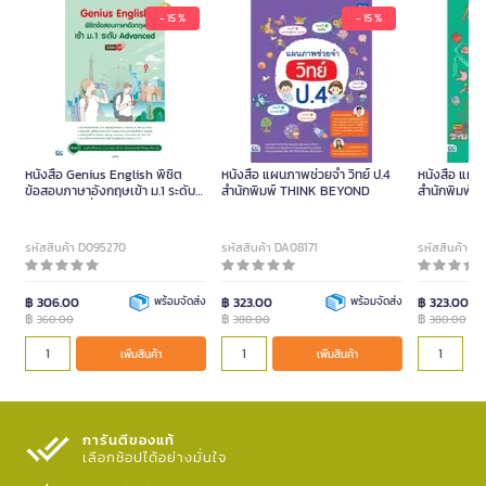
- 15 %
- 15 %
หนังสือ Genius English พิชิต
หนังสือ แผนภาพช่วยจำ วิทย์ ป.4
หนังสือ แผน
ข้อสอบภาษาอังกฤษเข้า ม.1 ระดับ
สำนักพิมพ์ THINK BEYOND
สำนักพิมพ์
Advanced มั่นใจเต็ม 100
รหัสสินค้า D095270
รหัสสินค้า DA08171
รหัสสินค้า D
฿ 306.00
พร้อมจัดส่ง
฿ 323.00
พร้อมจัดส่ง
฿ 323.00
฿
฿
฿
360.00
380.00
380.00
เพิ่มสินค้า
เพิ่มสินค้า
การันตีของแท้
เลือกช้อปได้อย่างมั่นใจ​