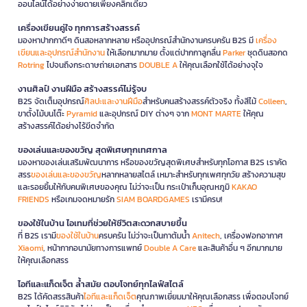
ออนไลน์ได้อย่างง่ายดายเพียงคลิกเดียว
เครื่องเขียนคู่ใจ ทุกการสร้างสรรค์
มองหาปากกาดีๆ ดินสอหลากหลาย หรืออุปกรณ์สำนักงานครบครัน B2S มี
เครื่อง
เขียนและอุปกรณ์สำนักงาน
ให้เลือกมากมาย ตั้งแต่ปากกาลูกลื่น
Parker
ชุดดินสอกด
Rotring
ไปจนถึงกระดาษถ่ายเอกสาร
DOUBLE A
ให้คุณเลือกใช้ได้อย่างจุใจ
งานศิลป์ งานฝีมือ สร้างสรรค์ไม่รู้จบ
B2S จัดเต็มอุปกรณ์
ศิลปะและงานฝีมือ
สำหรับคนสร้างสรรค์ตัวจริง ทั้งสีไม้
Colleen
,
ขาตั้งไม้บนโต๊ะ
Pyramid
และอุปกรณ์ DIY ต่างๆ จาก
MONT MARTE
ให้คุณ
สร้างสรรค์ได้อย่างไร้ขีดจำกัด
ของเล่นและของขวัญ สุดพิเศษทุกเทศกาล
มองหาของเล่นเสริมพัฒนาการ หรือของขวัญสุดพิเศษสำหรับทุกโอกาส B2S เราคัด
สรร
ของเล่นและของขวัญ
หลากหลายสไตล์ เหมาะสำหรับทุกเพศทุกวัย สร้างความสุข
และรอยยิ้มให้กับคนพิเศษของคุณ ไม่ว่าจะเป็น กระเป๋าเก็บอุณหภูมิ
KAKAO
FRIENDS
หรือเกมจดหมายรัก
SIAM BOARDGAMES
เรามีครบ!
ของใช้ในบ้าน ไอเทมที่ช่วยให้ชีวิตสะดวกสบายขึ้น
ที่ B2S เรามี
ของใช้ในบ้าน
ครบครัน ไม่ว่าจะเป็นกาต้มน้ำ
Anitech
, เครื่องฟอกอากาศ
Xiaomi
, หน้ากากอนามัยทางการแพทย์
Double A Care
และสินค้าอื่น ๆ อีกมากมาย
ให้คุณเลือกสรร
ไอทีและแก็ดเจ็ต ล้ำสมัย ตอบโจทย์ทุกไลฟ์สไตล์
B2S ได้คัดสรรสินค้า
ไอทีและแก็ดเจ็ต
คุณภาพเยี่ยมมาให้คุณเลือกสรร เพื่อตอบโจทย์