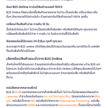
ช้อป B2S Online การันตีสินค้าของแท้ 100%
B2S Online ให้คุณเลือกซื้อสินค้าหลากหลาย ไม่ว่าจะเป็นหนังสือ เครื่องเขียน หรือ
อื่นๆ อีกมากมายได้อย่างมั่นใจ ด้วยการการันตีสินค้าของแท้ 100% ทุกชิ้น
เปลี่ยน/คืนสินค้าง่าย ภายใน 14 วัน
ซื้อไปแล้วไม่ตรงใจ? ไม่ว่าจะเป็นหนังสือที่เลือกผิด หรือสินค้ามีปัญหา คุณสามารถ
เปลี่ยนหรือคืนสินค้าได้ง่าย ๆ ภายใน 14 วันนับจากวันที่ได้รับสินค้า
ช้อปออนไลน์ได้ตลอด 24 ชั่วโมง ทุกที่ ทุกเวลา
สะดวกสุดๆ! B2S online เปิดให้คุณช้อปได้ตลอดวันตลอดคืน อยากได้อะไร แค่คลิก
ก็รอรับสินค้าที่บ้านได้เลย!
เลือกช้อปสินค้าแนะนำจาก B2S Online
สำหรับใครที่กำลังมองหา ร้านอุปกรณ์เครื่องเขียนใกล้ฉัน หรืออยากแวะร้าน B2S แต่
ไม่สะดวก วันนี้เราได้รวบรวมสินค้าแนะนำจาก B2S Online มาให้คุณเลือกสรรได้ง่ายๆ
พร้อมตอบโจทย์ทุกไลฟ์สไตล์ ไม่ว่าคุณจะมองหา ร้านขายหนังสือ หรือสินค้าอื่นๆ
ก็ตาม
หนังสือหลากหลายสไตล์
B2S มี
หนังสือ
หลากหลายแนวจากสำนักพิมพ์ชั้นนำ ไม่ว่าจะเป็นนิยายยอดนิยมอย่าง
Lavender
, ตำราเรียนเข้มข้นของ
ดร. ศุภวัฒน์ พุกเจริญ
, นิตยสารอัปเดตจาก
เพ็ญ
บุญ
, หนังสือเด็กจาก
MIS
หนังสือจิตวิทยาจาก
Mugunghwa Publishing
, หนังสือ
พัฒนาตนเองจาก
KOOB
และวรรณกรรมจาก
Nanmeebooks
ทั้งหมดนี้สามารถซื้อ