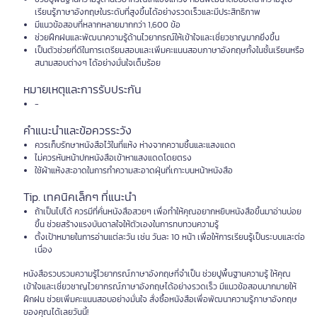
เรียนรู้ภาษาอังกฤษในระดับที่สูงขึ้นได้อย่างรวดเร็วและมีประสิทธิภาพ
มีแนวข้อสอบที่หลากหลายมากกว่า 1,600 ข้อ
ช่วยฝึกฝนและพัฒนาความรู้ด้านไวยากรณ์ให้เข้าใจและเชี่ยวชาญมากยิ่งขึ้น
เป็นตัวช่วยที่ดีในการเตรียมสอบและเพิ่มคะแนนสอบภาษาอังกฤษทั้งในชั้นเรียนหรือ
สนามสอบต่างๆ ได้อย่างมั่นใจเต็มร้อย
หมายเหตุและการรับประกัน
-
คำแนะนำและข้อควรระวัง
ควรเก็บรักษาหนังสือไว้ในที่แห้ง ห่างจากความชื้นและแสงแดด
ไม่ควรหันหน้าปกหนังสือเข้าหาแสงแดดโดยตรง
ใช้ผ้าแห้งสะอาดในการทำความสะอาดฝุ่นที่เกาะบนหน้าหนังสือ
Tip. เทคนิคเล็กๆ ที่แนะนำ
ถ้าเป็นไปได้ ควรมีที่คั่นหนังสือสวยๆ เพื่อทำให้คุณอยากหยิบหนังสือขึ้นมาอ่านบ่อย
ขึ้น ช่วยสร้างแรงบันดาลใจให้ตัวเองในการทบทวนความรู้
ตั้งเป้าหมายในการอ่านแต่ละวัน เช่น วันละ 10 หน้า เพื่อให้การเรียนรู้เป็นระบบและต่อ
เนื่อง
หนังสือรวบรวมความรู้ไวยากรณ์ภาษาอังกฤษที่จำเป็น ช่วยปูพื้นฐานความรู้ ให้คุณ
เข้าใจและเชี่ยวชาญไวยากรณ์ภาษาอังกฤษได้อย่างรวดเร็ว มีแนวข้อสอบมากมายให้
ฝึกฝน ช่วยเพิ่มคะแนนสอบอย่างมั่นใจ สั่งซื้อหนังสือเพื่อพัฒนาความรู้ภาษาอังกฤษ
ของคุณได้เลยวันนี้!