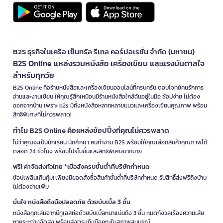
B2S ธุรกิจในเครือ เซ็นทรัล รีเทล คอร์ปอเรชั่น จำกัด (มหาชน)
B2S Online แหล่งรวมหนังสือ เครื่องเขียน และแรงบันดาลใจ
สำหรับทุกวัย
B2S Online คือร้านหนังสือและเครื่องเขียนออนไลน์ที่ครบครัน ตอบโจทย์คนรักการ
อ่านและงานเขียน ให้คุณรู้สึกเหมือนมีร้านหนังสือใกล้ฉันอยู่ในมือ ช้อปง่าย ไม่ต้อง
ออกจากบ้าน เพราะ b2s มีทั้งหนังสือหลากหลายแนวและเครื่องเขียนคุณภาพ พร้อม
สิทธิพิเศษที่ไม่ควรพลาด!
ทำไม B2S Online คือแหล่งช้อปปิ้งที่คุณไม่ควรพลาด
ไม่ว่าคุณจะเป็นนักเรียน นักศึกษา คนทำงาน B2S พร้อมให้คุณเลือกสินค้าคุณภาพได้
ตลอด 24 ชั่วโมง พร้อมโปรโมชั่นและสิทธิพิเศษมากมาย
ฟรี! ค่าจัดส่งทั่วไทย *เมื่อสั่งครบขั้นต่ำที่บริษัทกำหนด
ช้อปเพลินเกินคุ้ม! เพียงมียอดสั่งซื้อสินค้าขั้นต่ำที่บริษัทกำหนด รับสิทธิ์ส่งฟรีถึงบ้าน
ไม่ต้องจ่ายเพิ่ม
มั่นใจ หนังสือถึงมือปลอดภัย ด้วยบับเบิ้ล 3 ชั้น
หนังสือทุกเล่มจากบีทูเอสห่อด้วยบับเบิ้ลหนาแน่นถึง 3 ชั้น หมดกังวลเรื่องความเสีย
หายระหว่างจัดส่ง พร้อมส่งตรงถึงมือคุณในสภาพสมบูรณ์