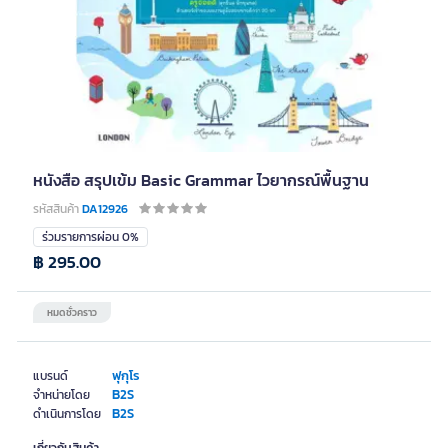
หนังสือ สรุปเข้ม Basic Grammar ไวยากรณ์พื้นฐาน
รหัสสินค้า
DA12926
ร่วมรายการผ่อน 0%
฿ 295.00
หมดชั่วคราว
ฟุกุโร
แบรนด์
B2S
จำหน่ายโดย
B2S
ดำเนินการโดย