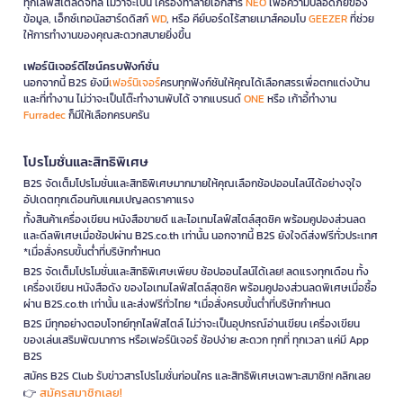
ทุกไลฟ์สไตล์ดิจิทัล ไม่ว่าจะเป็น เครื่องทำลายเอกสาร
NEO
เพื่อความปลอดภัยของ
ข้อมูล, เอ็กซ์เทอนัลฮาร์ดดิสก์
WD
, หรือ คีย์บอร์ดไร้สายเมาส์คอมโบ
GEEZER
ที่ช่วย
ให้การทำงานของคุณสะดวกสบายยิ่งขึ้น
เฟอร์นิเจอร์ดีไซน์ครบฟังก์ชั่น
นอกจากนี้ B2S ยังมี
เฟอร์นิเจอร์
ครบทุกฟังก์ชันให้คุณได้เลือกสรรเพื่อตกแต่งบ้าน
และที่ทำงาน ไม่ว่าจะเป็นโต๊ะทำงานพับได้ จากแบรนด์
ONE
หรือ เก้าอี้ทำงาน
Furradec
ก็มีให้เลือกครบครัน
โปรโมชั่นและสิทธิพิเศษ
B2S จัดเต็มโปรโมชั่นและสิทธิพิเศษมากมายให้คุณเลือกช้อปออนไลน์ได้อย่างจุใจ
อัปเดตทุกเดือนกับแคมเปญลดราคาแรง
ทั้งสินค้าเครื่องเขียน หนังสือขายดี และไอเทมไลฟ์สไตล์สุดชิค พร้อมคูปองส่วนลด
และดีลพิเศษเมื่อช้อปผ่าน B2S.co.th เท่านั้น นอกจากนี้ B2S ยังใจดีส่งฟรีทั่วประเทศ
*เมื่อสั่งครบขั้นต่ำที่บริษัทกำหนด
B2S จัดเต็มโปรโมชั่นและสิทธิพิเศษเพียบ ช้อปออนไลน์ได้เลย! ลดแรงทุกเดือน ทั้ง
เครื่องเขียน หนังสือดัง ของไอเทมไลฟ์สไตล์สุดชิค พร้อมคูปองส่วนลดพิเศษเมื่อซื้อ
ผ่าน B2S.co.th เท่านั้น และส่งฟรีทั่วไทย *เมื่อสั่งครบขั้นต่ำที่บริษัทกำหนด
B2S มีทุกอย่างตอบโจทย์ทุกไลฟ์สไตล์ ไม่ว่าจะเป็นอุปกรณ์อ่านเขียน เครื่องเขียน
ของเล่นเสริมพัฒนาการ หรือเฟอร์นิเจอร์ ช้อปง่าย สะดวก ทุกที่ ทุกเวลา แค่มี App
B2S
สมัคร B2S Club รับข่าวสารโปรโมชั่นก่อนใคร และสิทธิพิเศษเฉพาะสมาชิก! คลิกเลย
สมัครสมาชิกเลย!
👉