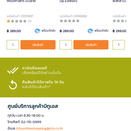
คณิตศาสตร์ ม.ปลาย
Up Edition)
ฟิสิกส์ ม.ปลา
รหัสสินค้า D091897
รหัสสินค้า D096868
รหัสสินค้า D
(1)
฿ 289.00
พร้อมจัดส่ง
฿ 289.00
พร้อมจัดส่ง
฿ 299.00
เพิ่มสินค้า
เพิ่มสินค้า
การันตีของแท้
เลือกช้อปได้อย่างมั่นใจ​
คืนสินค้าได้ภายใน 14 วัน
หลังได้รับสินค้า*
ศูนย์บริการลูกค้าบีทูเอส
ทุกวัน เวลา 8.30-18.00 น.
โทรศัพท์: 02-115-0999
อีเมล:
b2sonlineshopping@b2s.co.th