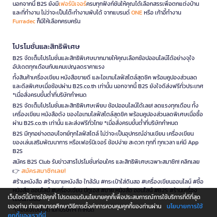
นอกจากนี้ B2S ยังมี
เฟอร์นิเจอร์
ครบทุกฟังก์ชันให้คุณได้เลือกสรรเพื่อตกแต่งบ้าน
และที่ทำงาน ไม่ว่าจะเป็นโต๊ะทำงานพับได้ จากแบรนด์
ONE
หรือ เก้าอี้ทำงาน
Furradec
ก็มีให้เลือกครบครัน
โปรโมชั่นและสิทธิพิเศษ
B2S จัดเต็มโปรโมชั่นและสิทธิพิเศษมากมายให้คุณเลือกช้อปออนไลน์ได้อย่างจุใจ
อัปเดตทุกเดือนกับแคมเปญลดราคาแรง
ทั้งสินค้าเครื่องเขียน หนังสือขายดี และไอเทมไลฟ์สไตล์สุดชิค พร้อมคูปองส่วนลด
และดีลพิเศษเมื่อช้อปผ่าน B2S.co.th เท่านั้น นอกจากนี้ B2S ยังใจดีส่งฟรีทั่วประเทศ
*เมื่อสั่งครบขั้นต่ำที่บริษัทกำหนด
B2S จัดเต็มโปรโมชั่นและสิทธิพิเศษเพียบ ช้อปออนไลน์ได้เลย! ลดแรงทุกเดือน ทั้ง
เครื่องเขียน หนังสือดัง ของไอเทมไลฟ์สไตล์สุดชิค พร้อมคูปองส่วนลดพิเศษเมื่อซื้อ
ผ่าน B2S.co.th เท่านั้น และส่งฟรีทั่วไทย *เมื่อสั่งครบขั้นต่ำที่บริษัทกำหนด
B2S มีทุกอย่างตอบโจทย์ทุกไลฟ์สไตล์ ไม่ว่าจะเป็นอุปกรณ์อ่านเขียน เครื่องเขียน
ของเล่นเสริมพัฒนาการ หรือเฟอร์นิเจอร์ ช้อปง่าย สะดวก ทุกที่ ทุกเวลา แค่มี App
B2S
สมัคร B2S Club รับข่าวสารโปรโมชั่นก่อนใคร และสิทธิพิเศษเฉพาะสมาชิก! คลิกเลย
สมัครสมาชิกเลย!
👉
#ร้านหนังสือ #ร้านขายหนังสือ ใกล้ฉัน #กระเป๋าใส่ดินสอ #เครื่องเขียนออนไลน์ #ซื้อ
หนังสือ ออนไลน์ #เครื่องเขียน บีทูเอส #ขาย หนังสือ ออนไลน์ #B2S #ร้านเครื่อง
เว็บไซต์นี้มีการใช้คุกกี้ โปรดยอมรับนโยบายคุกกี้เพื่อประสบการณ์การใช้บริการที่ดีที่สุด
เขียนใกล้ฉัน
นโยบายการใช้
ของท่าน ท่านสามารถศึกษาวิธีการตั้งค่าการควบคุมคุกกี้ของท่านผ่าน
*เงื่อนไขเป็นไปตามที่บริษัทฯ กำหนด
คุกกี้ของเราที่นี่