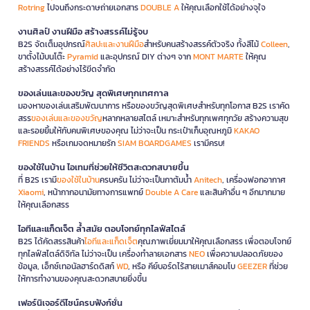
Rotring
ไปจนถึงกระดาษถ่ายเอกสาร
DOUBLE A
ให้คุณเลือกใช้ได้อย่างจุใจ
งานศิลป์ งานฝีมือ สร้างสรรค์ไม่รู้จบ
B2S จัดเต็มอุปกรณ์
ศิลปะและงานฝีมือ
สำหรับคนสร้างสรรค์ตัวจริง ทั้งสีไม้
Colleen
,
ขาตั้งไม้บนโต๊ะ
Pyramid
และอุปกรณ์ DIY ต่างๆ จาก
MONT MARTE
ให้คุณ
สร้างสรรค์ได้อย่างไร้ขีดจำกัด
ของเล่นและของขวัญ สุดพิเศษทุกเทศกาล
มองหาของเล่นเสริมพัฒนาการ หรือของขวัญสุดพิเศษสำหรับทุกโอกาส B2S เราคัด
สรร
ของเล่นและของขวัญ
หลากหลายสไตล์ เหมาะสำหรับทุกเพศทุกวัย สร้างความสุข
และรอยยิ้มให้กับคนพิเศษของคุณ ไม่ว่าจะเป็น กระเป๋าเก็บอุณหภูมิ
KAKAO
FRIENDS
หรือเกมจดหมายรัก
SIAM BOARDGAMES
เรามีครบ!
ของใช้ในบ้าน ไอเทมที่ช่วยให้ชีวิตสะดวกสบายขึ้น
ที่ B2S เรามี
ของใช้ในบ้าน
ครบครัน ไม่ว่าจะเป็นกาต้มน้ำ
Anitech
, เครื่องฟอกอากาศ
Xiaomi
, หน้ากากอนามัยทางการแพทย์
Double A Care
และสินค้าอื่น ๆ อีกมากมาย
ให้คุณเลือกสรร
ไอทีและแก็ดเจ็ต ล้ำสมัย ตอบโจทย์ทุกไลฟ์สไตล์
B2S ได้คัดสรรสินค้า
ไอทีและแก็ดเจ็ต
คุณภาพเยี่ยมมาให้คุณเลือกสรร เพื่อตอบโจทย์
ทุกไลฟ์สไตล์ดิจิทัล ไม่ว่าจะเป็น เครื่องทำลายเอกสาร
NEO
เพื่อความปลอดภัยของ
ข้อมูล, เอ็กซ์เทอนัลฮาร์ดดิสก์
WD
, หรือ คีย์บอร์ดไร้สายเมาส์คอมโบ
GEEZER
ที่ช่วย
ให้การทำงานของคุณสะดวกสบายยิ่งขึ้น
เฟอร์นิเจอร์ดีไซน์ครบฟังก์ชั่น