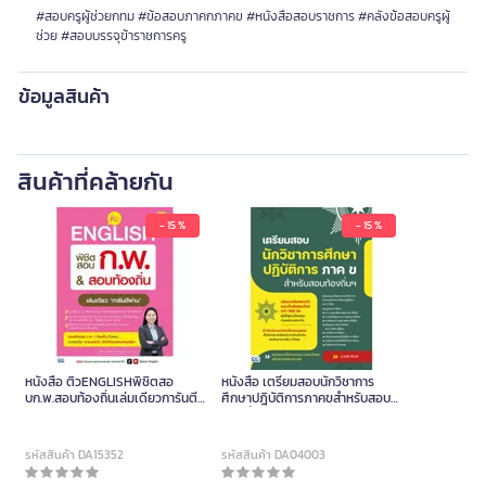
#สอบครูผู้ช่วยกทม #ข้อสอบภาคกภาคข #หนังสือสอบราชการ #คลังข้อสอบครูผู้
ช่วย #สอบบรรจุข้าราชการครู
ข้อมูลสินค้า
สินค้าที่คล้ายกัน
- 15 %
- 15 %
หนังสือ ติวENGLISHพิชิตสอ
หนังสือ เตรียมสอบนักวิชาการ
บก.พ.สอบท้องถิ่นเล่มเดียวการันตี
ศึกษาปฎิบัติการภาคขสำหรับสอบ
ผ่าน (ปกอ่อน)
ท้องถิ่น
รหัสสินค้า DA15352
รหัสสินค้า DA04003