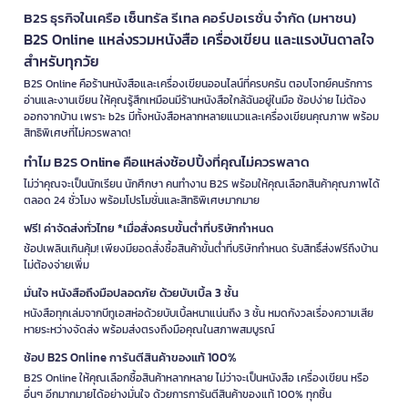
B2S ธุรกิจในเครือ เซ็นทรัล รีเทล คอร์ปอเรชั่น จำกัด (มหาชน)
B2S Online แหล่งรวมหนังสือ เครื่องเขียน และแรงบันดาลใจ
สำหรับทุกวัย
B2S Online คือร้านหนังสือและเครื่องเขียนออนไลน์ที่ครบครัน ตอบโจทย์คนรักการ
อ่านและงานเขียน ให้คุณรู้สึกเหมือนมีร้านหนังสือใกล้ฉันอยู่ในมือ ช้อปง่าย ไม่ต้อง
ออกจากบ้าน เพราะ b2s มีทั้งหนังสือหลากหลายแนวและเครื่องเขียนคุณภาพ พร้อม
สิทธิพิเศษที่ไม่ควรพลาด!
ทำไม B2S Online คือแหล่งช้อปปิ้งที่คุณไม่ควรพลาด
ไม่ว่าคุณจะเป็นนักเรียน นักศึกษา คนทำงาน B2S พร้อมให้คุณเลือกสินค้าคุณภาพได้
ตลอด 24 ชั่วโมง พร้อมโปรโมชั่นและสิทธิพิเศษมากมาย
ฟรี! ค่าจัดส่งทั่วไทย *เมื่อสั่งครบขั้นต่ำที่บริษัทกำหนด
ช้อปเพลินเกินคุ้ม! เพียงมียอดสั่งซื้อสินค้าขั้นต่ำที่บริษัทกำหนด รับสิทธิ์ส่งฟรีถึงบ้าน
ไม่ต้องจ่ายเพิ่ม
มั่นใจ หนังสือถึงมือปลอดภัย ด้วยบับเบิ้ล 3 ชั้น
หนังสือทุกเล่มจากบีทูเอสห่อด้วยบับเบิ้ลหนาแน่นถึง 3 ชั้น หมดกังวลเรื่องความเสีย
หายระหว่างจัดส่ง พร้อมส่งตรงถึงมือคุณในสภาพสมบูรณ์
ช้อป B2S Online การันตีสินค้าของแท้ 100%
B2S Online ให้คุณเลือกซื้อสินค้าหลากหลาย ไม่ว่าจะเป็นหนังสือ เครื่องเขียน หรือ
อื่นๆ อีกมากมายได้อย่างมั่นใจ ด้วยการการันตีสินค้าของแท้ 100% ทุกชิ้น