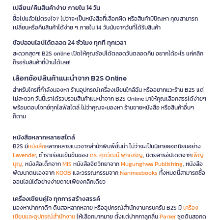
เปลี่ยน/คืนสินค้าง่าย ภายใน 14 วัน
ซื้อไปแล้วไม่ตรงใจ? ไม่ว่าจะเป็นหนังสือที่เลือกผิด หรือสินค้ามีปัญหา คุณสามารถ
เปลี่ยนหรือคืนสินค้าได้ง่าย ๆ ภายใน 14 วันนับจากวันที่ได้รับสินค้า
ช้อปออนไลน์ได้ตลอด 24 ชั่วโมง ทุกที่ ทุกเวลา
สะดวกสุดๆ! B2S online เปิดให้คุณช้อปได้ตลอดวันตลอดคืน อยากได้อะไร แค่คลิก
ก็รอรับสินค้าที่บ้านได้เลย!
เลือกช้อปสินค้าแนะนำจาก B2S Online
สำหรับใครที่กำลังมองหา ร้านอุปกรณ์เครื่องเขียนใกล้ฉัน หรืออยากแวะร้าน B2S แต่
ไม่สะดวก วันนี้เราได้รวบรวมสินค้าแนะนำจาก B2S Online มาให้คุณเลือกสรรได้ง่ายๆ
พร้อมตอบโจทย์ทุกไลฟ์สไตล์ ไม่ว่าคุณจะมองหา ร้านขายหนังสือ หรือสินค้าอื่นๆ
ก็ตาม
หนังสือหลากหลายสไตล์
B2S มี
หนังสือ
หลากหลายแนวจากสำนักพิมพ์ชั้นนำ ไม่ว่าจะเป็นนิยายยอดนิยมอย่าง
Lavender
, ตำราเรียนเข้มข้นของ
ดร. ศุภวัฒน์ พุกเจริญ
, นิตยสารอัปเดตจาก
เพ็ญ
บุญ
, หนังสือเด็กจาก
MIS
หนังสือจิตวิทยาจาก
Mugunghwa Publishing
, หนังสือ
พัฒนาตนเองจาก
KOOB
และวรรณกรรมจาก
Nanmeebooks
ทั้งหมดนี้สามารถซื้อ
ออนไลน์ได้อย่างง่ายดายเพียงคลิกเดียว
เครื่องเขียนคู่ใจ ทุกการสร้างสรรค์
มองหาปากกาดีๆ ดินสอหลากหลาย หรืออุปกรณ์สำนักงานครบครัน B2S มี
เครื่อง
เขียนและอุปกรณ์สำนักงาน
ให้เลือกมากมาย ตั้งแต่ปากกาลูกลื่น
Parker
ชุดดินสอกด