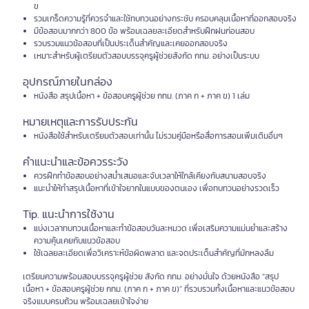
ข
รวมเกร็ดความรู้ที่ควรจำและใช้ทบทวนอย่างกระชับ ครอบคลุมเนื้อหาที่ออกสอบจริง
มีข้อสอบมากกว่า 800 ข้อ พร้อมเฉลยละเอียดสำหรับฝึกฝนก่อนสอบ
รวบรวมแนวข้อสอบที่เป็นประเด็นสำคัญและเคยออกสอบจริง
เหมาะสำหรับผู้เตรียมตัวสอบบรรจุครูผู้ช่วยสังกัด กทม. อย่างเป็นระบบ
อุปกรณ์ภายในกล่อง
หนังสือ สรุปเนื้อหา + ข้อสอบครูผู้ช่วย กทม. (ภาค ก + ภาค ข) 1 เล่ม
หมายเหตุและการรับประกัน
หนังสือใช้สำหรับเตรียมตัวสอบเท่านั้น ไม่รวมคู่มือหรือสื่อการสอนเพิ่มเติมอื่นๆ
คำแนะนำและข้อควรระวัง
ควรฝึกทำข้อสอบอย่างสม่ำเสมอและจับเวลาให้ใกล้เคียงกับสนามสอบจริง
แนะนำให้ทำสรุปเนื้อหาที่เข้าใจยากในแบบของตนเอง เพื่อทบทวนอย่างรวดเร็ว
Tip. แนะนำการใช้งาน
แบ่งเวลาทบทวนเนื้อหาและทำข้อสอบวันละหมวด เพื่อเสริมความแม่นยำและสร้าง
ความคุ้นเคยกับแนวข้อสอบ
ใช้เฉลยละเอียดเพื่อวิเคราะห์ข้อผิดพลาด และจดประเด็นสำคัญที่มักหลงลืม
เตรียมความพร้อมสอบบรรจุครูผู้ช่วย สังกัด กทม. อย่างมั่นใจ ด้วยหนังสือ “สรุป
เนื้อหา + ข้อสอบครูผู้ช่วย กทม. (ภาค ก + ภาค ข)” ที่รวบรวมทั้งเนื้อหาและแนวข้อสอบ
จริงแบบครบถ้วน พร้อมเฉลยเข้าใจง่าย