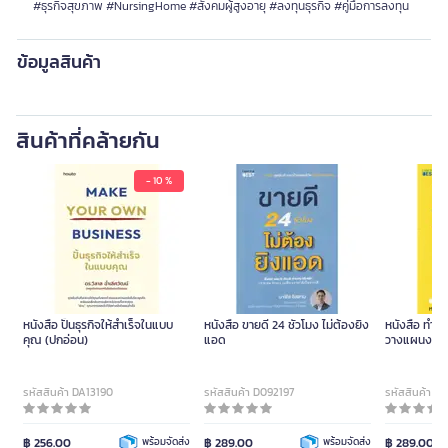
#ธุรกิจสุขภาพ #NursingHome #สังคมผู้สูงอายุ #ลงทุนธุรกิจ #คู่มือการลงทุน
ข้อมูลสินค้า
สินค้าที่คล้ายกัน
- 10 %
หนังสือ ปั้นธุรกิจให้สำเร็จในแบบ
หนังสือ ขายดี 24 ชั่วโมง ไม่ต้องยิง
หนังสือ ทำน้อ
คุณ (ปกอ่อน)
แอด
วางแผนงานให้ส
รหัสสินค้า DA13190
รหัสสินค้า D092197
รหัสสินค้า D
฿ 256.00
พร้อมจัดส่ง
฿ 289.00
พร้อมจัดส่ง
฿ 289.00