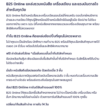
B2S Online แหล่งรวมหนังสือ เครื่องเขียน และแรงบันดาลใจ
สำหรับทุกวัย
B2S Online คือร้านหนังสือและเครื่องเขียนออนไลน์ที่ครบครัน ตอบโจทย์คนรักการ
อ่านและงานเขียน ให้คุณรู้สึกเหมือนมีร้านหนังสือใกล้ฉันอยู่ในมือ ช้อปง่าย ไม่ต้อง
ออกจากบ้าน เพราะ b2s มีทั้งหนังสือหลากหลายแนวและเครื่องเขียนคุณภาพ พร้อม
สิทธิพิเศษที่ไม่ควรพลาด!
ทำไม B2S Online คือแหล่งช้อปปิ้งที่คุณไม่ควรพลาด
ไม่ว่าคุณจะเป็นนักเรียน นักศึกษา คนทำงาน B2S พร้อมให้คุณเลือกสินค้าคุณภาพได้
ตลอด 24 ชั่วโมง พร้อมโปรโมชั่นและสิทธิพิเศษมากมาย
ฟรี! ค่าจัดส่งทั่วไทย *เมื่อสั่งครบขั้นต่ำที่บริษัทกำหนด
ช้อปเพลินเกินคุ้ม! เพียงมียอดสั่งซื้อสินค้าขั้นต่ำที่บริษัทกำหนด รับสิทธิ์ส่งฟรีถึงบ้าน
ไม่ต้องจ่ายเพิ่ม
มั่นใจ หนังสือถึงมือปลอดภัย ด้วยบับเบิ้ล 3 ชั้น
หนังสือทุกเล่มจากบีทูเอสห่อด้วยบับเบิ้ลหนาแน่นถึง 3 ชั้น หมดกังวลเรื่องความเสีย
หายระหว่างจัดส่ง พร้อมส่งตรงถึงมือคุณในสภาพสมบูรณ์
ช้อป B2S Online การันตีสินค้าของแท้ 100%
B2S Online ให้คุณเลือกซื้อสินค้าหลากหลาย ไม่ว่าจะเป็นหนังสือ เครื่องเขียน หรือ
อื่นๆ อีกมากมายได้อย่างมั่นใจ ด้วยการการันตีสินค้าของแท้ 100% ทุกชิ้น
เปลี่ยน/คืนสินค้าง่าย ภายใน 14 วัน