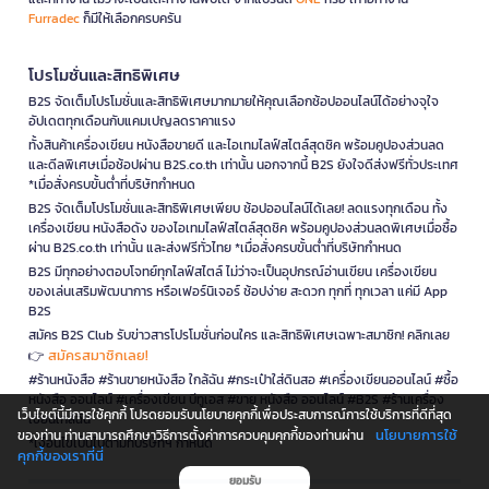
Furradec
ก็มีให้เลือกครบครัน
โปรโมชั่นและสิทธิพิเศษ
B2S จัดเต็มโปรโมชั่นและสิทธิพิเศษมากมายให้คุณเลือกช้อปออนไลน์ได้อย่างจุใจ
อัปเดตทุกเดือนกับแคมเปญลดราคาแรง
ทั้งสินค้าเครื่องเขียน หนังสือขายดี และไอเทมไลฟ์สไตล์สุดชิค พร้อมคูปองส่วนลด
และดีลพิเศษเมื่อช้อปผ่าน B2S.co.th เท่านั้น นอกจากนี้ B2S ยังใจดีส่งฟรีทั่วประเทศ
*เมื่อสั่งครบขั้นต่ำที่บริษัทกำหนด
B2S จัดเต็มโปรโมชั่นและสิทธิพิเศษเพียบ ช้อปออนไลน์ได้เลย! ลดแรงทุกเดือน ทั้ง
เครื่องเขียน หนังสือดัง ของไอเทมไลฟ์สไตล์สุดชิค พร้อมคูปองส่วนลดพิเศษเมื่อซื้อ
ผ่าน B2S.co.th เท่านั้น และส่งฟรีทั่วไทย *เมื่อสั่งครบขั้นต่ำที่บริษัทกำหนด
B2S มีทุกอย่างตอบโจทย์ทุกไลฟ์สไตล์ ไม่ว่าจะเป็นอุปกรณ์อ่านเขียน เครื่องเขียน
ของเล่นเสริมพัฒนาการ หรือเฟอร์นิเจอร์ ช้อปง่าย สะดวก ทุกที่ ทุกเวลา แค่มี App
B2S
สมัคร B2S Club รับข่าวสารโปรโมชั่นก่อนใคร และสิทธิพิเศษเฉพาะสมาชิก! คลิกเลย
สมัครสมาชิกเลย!
👉
#ร้านหนังสือ #ร้านขายหนังสือ ใกล้ฉัน #กระเป๋าใส่ดินสอ #เครื่องเขียนออนไลน์ #ซื้อ
หนังสือ ออนไลน์ #เครื่องเขียน บีทูเอส #ขาย หนังสือ ออนไลน์ #B2S #ร้านเครื่อง
เว็บไซต์นี้มีการใช้คุกกี้ โปรดยอมรับนโยบายคุกกี้เพื่อประสบการณ์การใช้บริการที่ดีที่สุด
เขียนใกล้ฉัน
นโยบายการใช้
ของท่าน ท่านสามารถศึกษาวิธีการตั้งค่าการควบคุมคุกกี้ของท่านผ่าน
*เงื่อนไขเป็นไปตามที่บริษัทฯ กำหนด
คุกกี้ของเราที่นี่
ยอมรับ