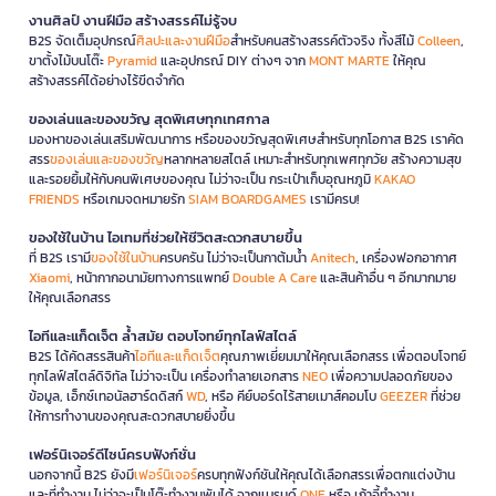
งานศิลป์ งานฝีมือ สร้างสรรค์ไม่รู้จบ
B2S จัดเต็มอุปกรณ์
ศิลปะและงานฝีมือ
สำหรับคนสร้างสรรค์ตัวจริง ทั้งสีไม้
Colleen
,
ขาตั้งไม้บนโต๊ะ
Pyramid
และอุปกรณ์ DIY ต่างๆ จาก
MONT MARTE
ให้คุณ
สร้างสรรค์ได้อย่างไร้ขีดจำกัด
ของเล่นและของขวัญ สุดพิเศษทุกเทศกาล
มองหาของเล่นเสริมพัฒนาการ หรือของขวัญสุดพิเศษสำหรับทุกโอกาส B2S เราคัด
สรร
ของเล่นและของขวัญ
หลากหลายสไตล์ เหมาะสำหรับทุกเพศทุกวัย สร้างความสุข
และรอยยิ้มให้กับคนพิเศษของคุณ ไม่ว่าจะเป็น กระเป๋าเก็บอุณหภูมิ
KAKAO
FRIENDS
หรือเกมจดหมายรัก
SIAM BOARDGAMES
เรามีครบ!
ของใช้ในบ้าน ไอเทมที่ช่วยให้ชีวิตสะดวกสบายขึ้น
ที่ B2S เรามี
ของใช้ในบ้าน
ครบครัน ไม่ว่าจะเป็นกาต้มน้ำ
Anitech
, เครื่องฟอกอากาศ
Xiaomi
, หน้ากากอนามัยทางการแพทย์
Double A Care
และสินค้าอื่น ๆ อีกมากมาย
ให้คุณเลือกสรร
ไอทีและแก็ดเจ็ต ล้ำสมัย ตอบโจทย์ทุกไลฟ์สไตล์
B2S ได้คัดสรรสินค้า
ไอทีและแก็ดเจ็ต
คุณภาพเยี่ยมมาให้คุณเลือกสรร เพื่อตอบโจทย์
ทุกไลฟ์สไตล์ดิจิทัล ไม่ว่าจะเป็น เครื่องทำลายเอกสาร
NEO
เพื่อความปลอดภัยของ
ข้อมูล, เอ็กซ์เทอนัลฮาร์ดดิสก์
WD
, หรือ คีย์บอร์ดไร้สายเมาส์คอมโบ
GEEZER
ที่ช่วย
ให้การทำงานของคุณสะดวกสบายยิ่งขึ้น
เฟอร์นิเจอร์ดีไซน์ครบฟังก์ชั่น
นอกจากนี้ B2S ยังมี
เฟอร์นิเจอร์
ครบทุกฟังก์ชันให้คุณได้เลือกสรรเพื่อตกแต่งบ้าน
และที่ทำงาน ไม่ว่าจะเป็นโต๊ะทำงานพับได้ จากแบรนด์
ONE
หรือ เก้าอี้ทำงาน