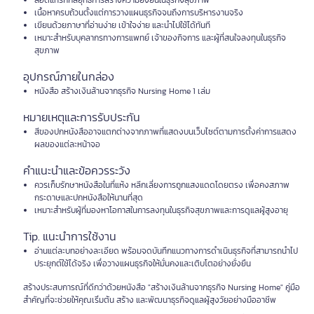
สอดแทรกกลยุทธ์การสร้างความยั่งยืนในธุรกิจสุขภาพ
เนื้อหาครบถ้วนตั้งแต่การวางแผนธุรกิจจนถึงการบริหารงานจริง
เขียนด้วยภาษาที่อ่านง่าย เข้าใจง่าย และนำไปใช้ได้ทันที
เหมาะสำหรับบุคลากรทางการแพทย์ เจ้าของกิจการ และผู้ที่สนใจลงทุนในธุรกิจ
สุขภาพ
อุปกรณ์ภายในกล่อง
หนังสือ สร้างเงินล้านจากธุรกิจ Nursing Home 1 เล่ม
หมายเหตุและการรับประกัน
สีของปกหนังสืออาจแตกต่างจากภาพที่แสดงบนเว็บไซต์ตามการตั้งค่าการแสดง
ผลของแต่ละหน้าจอ
คำแนะนำและข้อควรระวัง
ควรเก็บรักษาหนังสือในที่แห้ง หลีกเลี่ยงการถูกแสงแดดโดยตรง เพื่อคงสภาพ
กระดาษและปกหนังสือให้นานที่สุด
เหมาะสำหรับผู้ที่มองหาโอกาสในการลงทุนในธุรกิจสุขภาพและการดูแลผู้สูงอายุ
Tip. แนะนำการใช้งาน
อ่านแต่ละบทอย่างละเอียด พร้อมจดบันทึกแนวทางการดำเนินธุรกิจที่สามารถนำไป
ประยุกต์ใช้ได้จริง เพื่อวางแผนธุรกิจให้มั่นคงและเติบโตอย่างยั่งยืน
สร้างประสบการณ์ที่ดีกว่าด้วยหนังสือ "สร้างเงินล้านจากธุรกิจ Nursing Home" คู่มือ
สำคัญที่จะช่วยให้คุณเริ่มต้น สร้าง และพัฒนาธุรกิจดูแลผู้สูงวัยอย่างมืออาชีพ