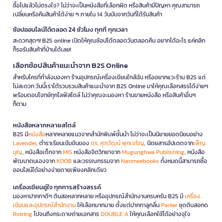
ซื้อไปแล้วไม่ตรงใจ? ไม่ว่าจะเป็นหนังสือที่เลือกผิด หรือสินค้ามีปัญหา คุณสามารถ
เปลี่ยนหรือคืนสินค้าได้ง่าย ๆ ภายใน 14 วันนับจากวันที่ได้รับสินค้า
ช้อปออนไลน์ได้ตลอด 24 ชั่วโมง ทุกที่ ทุกเวลา
สะดวกสุดๆ! B2S online เปิดให้คุณช้อปได้ตลอดวันตลอดคืน อยากได้อะไร แค่คลิก
ก็รอรับสินค้าที่บ้านได้เลย!
เลือกช้อปสินค้าแนะนำจาก B2S Online
สำหรับใครที่กำลังมองหา ร้านอุปกรณ์เครื่องเขียนใกล้ฉัน หรืออยากแวะร้าน B2S แต่
ไม่สะดวก วันนี้เราได้รวบรวมสินค้าแนะนำจาก B2S Online มาให้คุณเลือกสรรได้ง่ายๆ
พร้อมตอบโจทย์ทุกไลฟ์สไตล์ ไม่ว่าคุณจะมองหา ร้านขายหนังสือ หรือสินค้าอื่นๆ
ก็ตาม
หนังสือหลากหลายสไตล์
B2S มี
หนังสือ
หลากหลายแนวจากสำนักพิมพ์ชั้นนำ ไม่ว่าจะเป็นนิยายยอดนิยมอย่าง
Lavender
, ตำราเรียนเข้มข้นของ
ดร. ศุภวัฒน์ พุกเจริญ
, นิตยสารอัปเดตจาก
เพ็ญ
บุญ
, หนังสือเด็กจาก
MIS
หนังสือจิตวิทยาจาก
Mugunghwa Publishing
, หนังสือ
พัฒนาตนเองจาก
KOOB
และวรรณกรรมจาก
Nanmeebooks
ทั้งหมดนี้สามารถซื้อ
ออนไลน์ได้อย่างง่ายดายเพียงคลิกเดียว
เครื่องเขียนคู่ใจ ทุกการสร้างสรรค์
มองหาปากกาดีๆ ดินสอหลากหลาย หรืออุปกรณ์สำนักงานครบครัน B2S มี
เครื่อง
เขียนและอุปกรณ์สำนักงาน
ให้เลือกมากมาย ตั้งแต่ปากกาลูกลื่น
Parker
ชุดดินสอกด
Rotring
ไปจนถึงกระดาษถ่ายเอกสาร
DOUBLE A
ให้คุณเลือกใช้ได้อย่างจุใจ