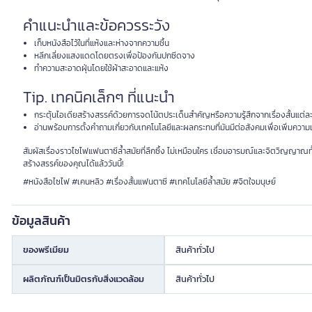
คำแนะนำและข้อควรระวัง
เก็บหนังสือไว้ในที่แห้งและห่างจากความชื้น
หลีกเลี่ยงแสงแดดโดยตรงเพื่อป้องกันปกซีดจาง
ทำความสะอาดฝุ่นโดยใช้ผ้าสะอาดและแห้ง
Tip. เทคนิคเล็กๆ ที่แนะนำ
กระตุ้นไอเดียสร้างสรรค์ด้วยการจดโน้ตประเด็นสำคัญหรือความรู้สึกจากเรื่องสั้นแต่ละ
อ่านพร้อมการตั้งคำถามเกี่ยวกับเทคโนโลยีและผลกระทบที่มันมีต่อสังคมเพื่อเพิ่มความเ
สัมผัสเรื่องราวไซไฟแฟนตาซีล้ำสมัยที่ลึกซึ้ง ไม่เหมือนใคร เชื่อมอารมณ์และจิตวิญญาณทั
สร้างสรรค์ของคุณได้แล้ววันนี้!
#หนังสือไซไฟ #เคนหลิว #เรื่องสั้นแฟนตาซี #เทคโนโลยีล้ำสมัย #จิตใจมนุษย์
ข้อมูลสินค้า
ของพรีเมียม
สินค้าทั่วไป
ผลิตภัณฑ์เป็นมิตรกับสิ่งแวดล้อม
สินค้าทั่วไป