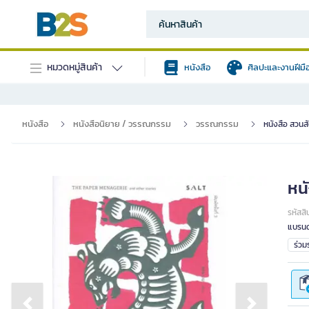
หมวดหมู่สินค้า
หนังสือ
ศิลปะและงานฝีมื
หนังสือ
หนังสือนิยาย / วรรณกรรม
วรรณกรรม
หนังสือ สวนสั
หนั
รหัสสิ
แบรนด
ร่ว