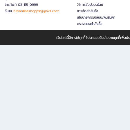
โทรศัพท์: 02-115-0999
วิธีการช้อปออนไลน์
อีเมล:
b2sonlineshopping@b2s.co.th
การจัดส่งสินค้า
นโยบายการเปลี่ยน/คืนสินค้า
ตรวจสอบคำสั่งซื้อ
เว็บไซต์นี้มีการใช้คุกกี้ โปรดยอมรับนโยบายคุกกี้เพื่
B2S ธุรกิจในเครือ เซ็นทรัล รีเทล คอร์ปอเรชั่น จำกัด (มหาชน)
B2S Online แหล่งรวมหนังสือ เครื่องเขียน และแรงบันดาลใจสำหรับ
B2S Online คือร้านหนังสือและเครื่องเขียนออนไลน์ที่ครบครัน ตอบโจทย์คนรักการอ่านและงานเ