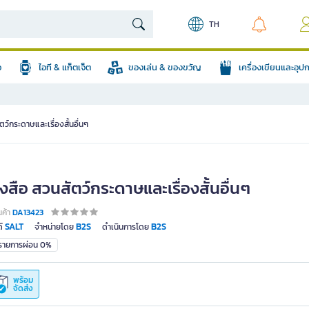
TH
อ
ไอที & แก็ตเจ็ต
ของเล่น & ของขวัญ
เครื่องเขียนและอุ
ตว์กระดาษและเรื่องสั้นอื่นๆ
งสือ สวนสัตว์กระดาษและเรื่องสั้นอื่นๆ
นค้า
DA13423
SALT
B2S
B2S
์
จำหน่ายโดย
ดำเนินการโดย
มรายการผ่อน 0%
พร้อม
จัดส่ง