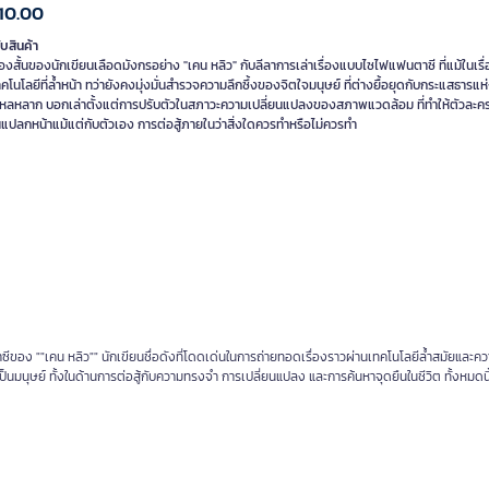
10.00
ับสินค้า
่องสั้นของนักเขียนเลือดมังกรอย่าง "เคน หลิว" กับลีลาการเล่าเรื่องแบบไซไฟแฟนตาซี ที่แม้ในเรื
คโนโลยีที่ล้ำหน้า ทว่ายังคงมุ่งมั่นสำรวจความลึกซึ้งของจิตใจมนุษย์ ที่ต่างยื้อยุดกับกระแสธาร
ไหลหลาก บอกเล่าตั้งแต่การปรับตัวในสภาวะความเปลี่ยนแปลงของสภาพแวดล้อม ที่ทำให้ตัวละ
แปลกหน้าแม้แต่กับตัวเอง การต่อสู้ภายในว่าสิ่งใดควรทำหรือไม่ควรทำ
ซีของ ""เคน หลิว"" นักเขียนชื่อดังที่โดดเด่นในการถ่ายทอดเรื่องราวผ่านเทคโนโลยีล้ำสมัยและค
มเป็นมนุษย์ ทั้งในด้านการต่อสู้กับความทรงจำ การเปลี่ยนแปลง และการค้นหาจุดยืนในชีวิต ทั้งหมดน