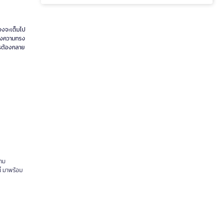
่องจะเต็มไป
แห่งความทรง
ครต้องกลาย
วาม
ี้ มาพร้อม