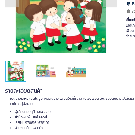
Previous slide
Next slide
฿ 6
฿
7
เกี่ยวก
เปิดเท
เพื่อน
ช่างน่
รายละเอียดสินค้า
เปิดเทอมใหม่ เขตได้รู้จักกับต้นข้าว เพื่อนใหม่ที่เข้ามาในโรงเรียน เขตชวนต้นข้าวไปเล่นแล
ใหม่น่าอยู่จังเลย
ผู้เขียน: มนฤดี ทองกลอย
สำนักพิมพ์: เฮลโลคิดส์
ISBN : 9786164678101
จำนวนหน้า : 24 หน้า