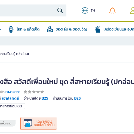
TH
อ
ไอที & แก็ตเจ็ต
ของเล่น & ของขวัญ
เครื่องเขียนและอุ
่สหายเรียนรู้ (ปกอ่อน)
งสือ สวัสดีเพื่อนใหม่ ชุด สี่สหายเรียนรู้ (ปกอ่อ
นค้า
DA09338
เฮลโลคิดส์
B2S
B2S
์
จำหน่ายโดย
ดำเนินการโดย
มรายการผ่อน 0%
เฉพาะช้อป
ดชั่วคราว
ออนไลน์เท่านั้น