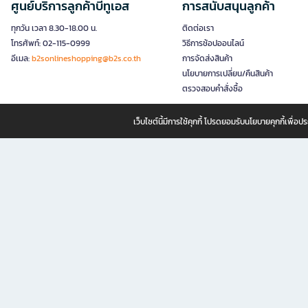
ศูนย์บริการลูกค้าบีทูเอส
การสนับสนุนลูกค้า
ทุกวัน เวลา 8.30-18.00 น.
ติดต่อเรา
โทรศัพท์: 02-115-0999
วิธีการช้อปออนไลน์
อีเมล:
b2sonlineshopping@b2s.co.th
การจัดส่งสินค้า
นโยบายการเปลี่ยน/คืนสินค้า
ตรวจสอบคำสั่งซื้อ
เว็บไซต์นี้มีการใช้คุกกี้ โปรดยอมรับนโยบายคุกกี้เพื่
B2S ธุรกิจในเครือ เซ็นทรัล รีเทล คอร์ปอเรชั่น จำกัด (มหาชน)
B2S Online แหล่งรวมหนังสือ เครื่องเขียน และแรงบันดาลใจสำหรับ