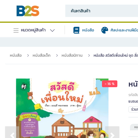
หมวดหมู่สินค้า
หนังสือ
ศิลปะและงานฝีมื
หนังสือ
หนังสือเด็ก
หนังสือนิทาน
หนังสือ สวัสดีเพื่อนใหม่ ชุด สี
หนั
- 16 %
รหัสสิ
แบรนด
ร่ว
หม