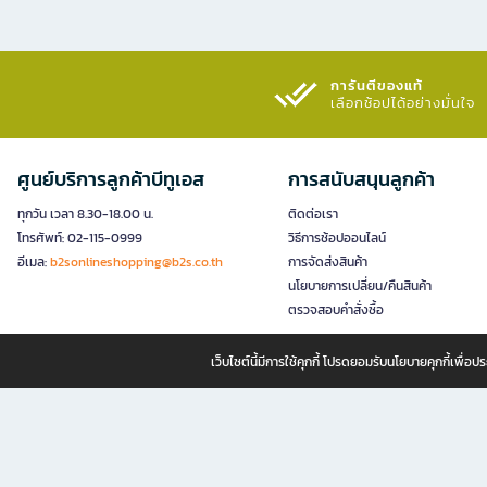
การันตีของแท้
เลือกช้อปได้อย่างมั่นใจ​
ศูนย์บริการลูกค้าบีทูเอส
การสนับสนุนลูกค้า
ทุกวัน เวลา 8.30-18.00 น.
ติดต่อเรา
โทรศัพท์: 02-115-0999
วิธีการช้อปออนไลน์
อีเมล:
b2sonlineshopping@b2s.co.th
การจัดส่งสินค้า
นโยบายการเปลี่ยน/คืนสินค้า
ตรวจสอบคำสั่งซื้อ
เว็บไซต์นี้มีการใช้คุกกี้ โปรดยอมรับนโยบายคุกกี้เพื่