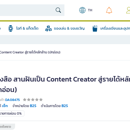
TH
อ
ไอที & แก็ตเจ็ต
ของเล่น & ของขวัญ
เครื่องเขียนและอุ
Content Creator สู่รายได้หลักล้าน (ปกอ่อน)
งสือ สานฝันเป็น Content Creator สู่รายได้หลั
กอ่อน)
นค้า
DA08475
เช็ก
B2S
B2S
์
จำหน่ายโดย
ดำเนินการโดย
มรายการผ่อน 0%
ดชั่วคราว