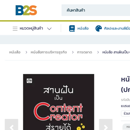
หมวดหมู่สินค้า
หนังสือ
ศิลปะและงานฝีมื
หนังสือ
หนังสือการบริหารธุรกิจ
การตลาด
หนังสือ สานฝันเป็น 
หนั
(ป
รหัสสิ
แบรนด
ร่ว
หม