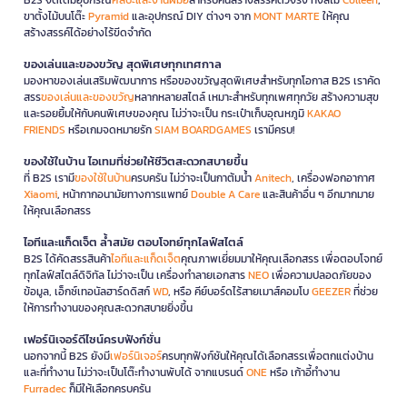
ขาตั้งไม้บนโต๊ะ
Pyramid
และอุปกรณ์ DIY ต่างๆ จาก
MONT MARTE
ให้คุณ
สร้างสรรค์ได้อย่างไร้ขีดจำกัด
ของเล่นและของขวัญ สุดพิเศษทุกเทศกาล
มองหาของเล่นเสริมพัฒนาการ หรือของขวัญสุดพิเศษสำหรับทุกโอกาส B2S เราคัด
สรร
ของเล่นและของขวัญ
หลากหลายสไตล์ เหมาะสำหรับทุกเพศทุกวัย สร้างความสุข
และรอยยิ้มให้กับคนพิเศษของคุณ ไม่ว่าจะเป็น กระเป๋าเก็บอุณหภูมิ
KAKAO
FRIENDS
หรือเกมจดหมายรัก
SIAM BOARDGAMES
เรามีครบ!
ของใช้ในบ้าน ไอเทมที่ช่วยให้ชีวิตสะดวกสบายขึ้น
ที่ B2S เรามี
ของใช้ในบ้าน
ครบครัน ไม่ว่าจะเป็นกาต้มน้ำ
Anitech
, เครื่องฟอกอากาศ
Xiaomi
, หน้ากากอนามัยทางการแพทย์
Double A Care
และสินค้าอื่น ๆ อีกมากมาย
ให้คุณเลือกสรร
ไอทีและแก็ดเจ็ต ล้ำสมัย ตอบโจทย์ทุกไลฟ์สไตล์
B2S ได้คัดสรรสินค้า
ไอทีและแก็ดเจ็ต
คุณภาพเยี่ยมมาให้คุณเลือกสรร เพื่อตอบโจทย์
ทุกไลฟ์สไตล์ดิจิทัล ไม่ว่าจะเป็น เครื่องทำลายเอกสาร
NEO
เพื่อความปลอดภัยของ
ข้อมูล, เอ็กซ์เทอนัลฮาร์ดดิสก์
WD
, หรือ คีย์บอร์ดไร้สายเมาส์คอมโบ
GEEZER
ที่ช่วย
ให้การทำงานของคุณสะดวกสบายยิ่งขึ้น
เฟอร์นิเจอร์ดีไซน์ครบฟังก์ชั่น
นอกจากนี้ B2S ยังมี
เฟอร์นิเจอร์
ครบทุกฟังก์ชันให้คุณได้เลือกสรรเพื่อตกแต่งบ้าน
และที่ทำงาน ไม่ว่าจะเป็นโต๊ะทำงานพับได้ จากแบรนด์
ONE
หรือ เก้าอี้ทำงาน
Furradec
ก็มีให้เลือกครบครัน