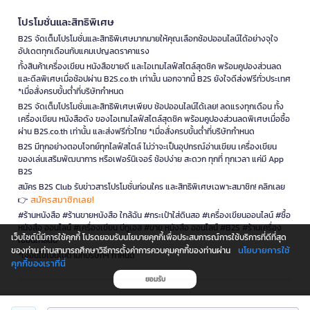
โปรโมชั่นและสิทธิพิเศษ
B2S จัดเต็มโปรโมชั่นและสิทธิพิเศษมากมายให้คุณเลือกช้อปออนไลน์ได้อย่างจุใจ
อัปเดตทุกเดือนกับแคมเปญลดราคาแรง
ทั้งสินค้าเครื่องเขียน หนังสือขายดี และไอเทมไลฟ์สไตล์สุดชิค พร้อมคูปองส่วนลด
และดีลพิเศษเมื่อช้อปผ่าน B2S.co.th เท่านั้น นอกจากนี้ B2S ยังใจดีส่งฟรีทั่วประเทศ
*เมื่อสั่งครบขั้นต่ำที่บริษัทกำหนด
B2S จัดเต็มโปรโมชั่นและสิทธิพิเศษเพียบ ช้อปออนไลน์ได้เลย! ลดแรงทุกเดือน ทั้ง
เครื่องเขียน หนังสือดัง ของไอเทมไลฟ์สไตล์สุดชิค พร้อมคูปองส่วนลดพิเศษเมื่อซื้อ
ผ่าน B2S.co.th เท่านั้น และส่งฟรีทั่วไทย *เมื่อสั่งครบขั้นต่ำที่บริษัทกำหนด
B2S มีทุกอย่างตอบโจทย์ทุกไลฟ์สไตล์ ไม่ว่าจะเป็นอุปกรณ์อ่านเขียน เครื่องเขียน
ของเล่นเสริมพัฒนาการ หรือเฟอร์นิเจอร์ ช้อปง่าย สะดวก ทุกที่ ทุกเวลา แค่มี App
B2S
สมัคร B2S Club รับข่าวสารโปรโมชั่นก่อนใคร และสิทธิพิเศษเฉพาะสมาชิก! คลิกเลย
สมัครสมาชิกเลย!
👉
#ร้านหนังสือ #ร้านขายหนังสือ ใกล้ฉัน #กระเป๋าใส่ดินสอ #เครื่องเขียนออนไลน์ #ซื้อ
หนังสือ ออนไลน์ #เครื่องเขียน บีทูเอส #ขาย หนังสือ ออนไลน์ #B2S #ร้านเครื่อง
เว็บไซต์นี้มีการใช้คุกกี้ โปรดยอมรับนโยบายคุกกี้เพื่อประสบการณ์การใช้บริการที่ดีที่สุด
เขียนใกล้ฉัน
นโยบายการใช้
ของท่าน ท่านสามารถศึกษาวิธีการตั้งค่าการควบคุมคุกกี้ของท่านผ่าน
*เงื่อนไขเป็นไปตามที่บริษัทฯ กำหนด
คุกกี้ของเราที่นี่
ยอมรับ
is a company operating under