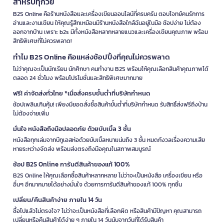
สำหรับทุกวัย
B2S Online คือร้านหนังสือและเครื่องเขียนออนไลน์ที่ครบครัน ตอบโจทย์คนรักการ
อ่านและงานเขียน ให้คุณรู้สึกเหมือนมีร้านหนังสือใกล้ฉันอยู่ในมือ ช้อปง่าย ไม่ต้อง
ออกจากบ้าน เพราะ b2s มีทั้งหนังสือหลากหลายแนวและเครื่องเขียนคุณภาพ พร้อม
สิทธิพิเศษที่ไม่ควรพลาด!
ทำไม B2S Online คือแหล่งช้อปปิ้งที่คุณไม่ควรพลาด
ไม่ว่าคุณจะเป็นนักเรียน นักศึกษา คนทำงาน B2S พร้อมให้คุณเลือกสินค้าคุณภาพได้
ตลอด 24 ชั่วโมง พร้อมโปรโมชั่นและสิทธิพิเศษมากมาย
ฟรี! ค่าจัดส่งทั่วไทย *เมื่อสั่งครบขั้นต่ำที่บริษัทกำหนด
ช้อปเพลินเกินคุ้ม! เพียงมียอดสั่งซื้อสินค้าขั้นต่ำที่บริษัทกำหนด รับสิทธิ์ส่งฟรีถึงบ้าน
ไม่ต้องจ่ายเพิ่ม
มั่นใจ หนังสือถึงมือปลอดภัย ด้วยบับเบิ้ล 3 ชั้น
หนังสือทุกเล่มจากบีทูเอสห่อด้วยบับเบิ้ลหนาแน่นถึง 3 ชั้น หมดกังวลเรื่องความเสีย
หายระหว่างจัดส่ง พร้อมส่งตรงถึงมือคุณในสภาพสมบูรณ์
ช้อป B2S Online การันตีสินค้าของแท้ 100%
B2S Online ให้คุณเลือกซื้อสินค้าหลากหลาย ไม่ว่าจะเป็นหนังสือ เครื่องเขียน หรือ
อื่นๆ อีกมากมายได้อย่างมั่นใจ ด้วยการการันตีสินค้าของแท้ 100% ทุกชิ้น
เปลี่ยน/คืนสินค้าง่าย ภายใน 14 วัน
ซื้อไปแล้วไม่ตรงใจ? ไม่ว่าจะเป็นหนังสือที่เลือกผิด หรือสินค้ามีปัญหา คุณสามารถ
เปลี่ยนหรือคืนสินค้าได้ง่าย ๆ ภายใน 14 วันนับจากวันที่ได้รับสินค้า