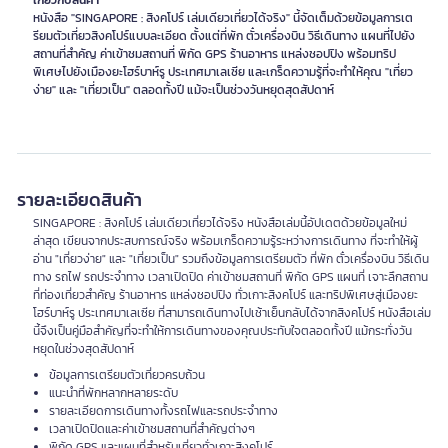
เกี่ยวกับสินค้า
หนังสือ "SINGAPORE : สิงคโปร์ เล่มเดียวเที่ยวได้จริง" นี้จัดเต็มด้วยข้อมูลการเต
รียมตัวเที่ยวสิงคโปร์แบบละเอียด ตั้งแต่ที่พัก ตั๋วเครื่องบิน วิธีเดินทาง แผนที่ไปยัง
สถานที่สำคัญ ค่าเข้าชมสถานที่ พิกัด GPS ร้านอาหาร แหล่งชอปปิง พร้อมทริป
พิเศษไปยังเมืองยะโฮร์บาห์รู ประเทศมาเลเซีย และเกร็ดความรู้ที่จะทำให้คุณ "เที่ยว
ง่าย" และ "เที่ยวเป็น" ตลอดทั้งปี แม้จะเป็นช่วงวันหยุดสุดสัปดาห์
รายละเอียดสินค้า
SINGAPORE : สิงคโปร์ เล่มเดียวเที่ยวได้จริง หนังสือเล่มนี้อัปเดตด้วยข้อมูลใหม่
ล่าสุด เขียนจากประสบการณ์จริง พร้อมเกร็ดความรู้ระหว่างการเดินทาง ที่จะทำให้ผู้
อ่าน "เที่ยวง่าย" และ "เที่ยวเป็น" รวมถึงข้อมูลการเตรียมตัว ที่พัก ตั๋วเครื่องบิน วิธีเดิน
ทาง รถไฟ รถประจำทาง เวลาเปิดปิด ค่าเข้าชมสถานที่ พิกัด GPS แผนที่ เจาะลึกสถาน
ที่ท่องเที่ยวสำคัญ ร้านอาหาร แหล่งชอปปิง ทั่วเกาะสิงคโปร์ และทริปพิเศษสู่เมืองยะ
โฮร์บาห์รู ประเทศมาเลเซีย ที่สามารถเดินทางไปเช้าเย็นกลับได้จากสิงคโปร์ หนังสือเล่ม
นี้จึงเป็นคู่มือสำคัญที่จะทำให้การเดินทางของคุณประทับใจตลอดทั้งปี แม้กระทั่งวัน
หยุดในช่วงสุดสัปดาห์
ข้อมูลการเตรียมตัวเที่ยวครบถ้วน
แนะนำที่พักหลากหลายระดับ
รายละเอียดการเดินทางทั้งรถไฟและรถประจำทาง
เวลาเปิดปิดและค่าเข้าชมสถานที่สำคัญต่างๆ
พิกัด GPS และแผนที่สำหรับเที่ยวทั่วเกาะสิงคโปร์