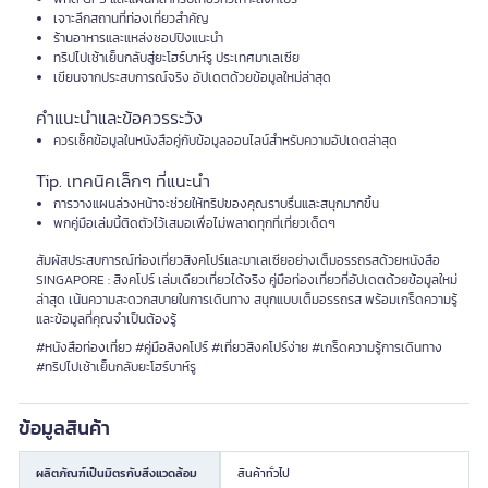
เจาะลึกสถานที่ท่องเที่ยวสำคัญ
ร้านอาหารและแหล่งชอปปิงแนะนำ
ทริปไปเช้าเย็นกลับสู่ยะโฮร์บาห์รู ประเทศมาเลเซีย
เขียนจากประสบการณ์จริง อัปเดตด้วยข้อมูลใหม่ล่าสุด
คำแนะนำและข้อควรระวัง
ควรเช็คข้อมูลในหนังสือคู่กับข้อมูลออนไลน์สำหรับความอัปเดตล่าสุด
Tip. เทคนิคเล็กๆ ที่แนะนำ
การวางแผนล่วงหน้าจะช่วยให้ทริปของคุณราบรื่นและสนุกมากขึ้น
พกคู่มือเล่มนี้ติดตัวไว้เสมอเพื่อไม่พลาดทุกที่เที่ยวเด็ดๆ
สัมผัสประสบการณ์ท่องเที่ยวสิงคโปร์และมาเลเซียอย่างเต็มอรรถรสด้วยหนังสือ
SINGAPORE : สิงคโปร์ เล่มเดียวเที่ยวได้จริง คู่มือท่องเที่ยวที่อัปเดตด้วยข้อมูลใหม่
ล่าสุด เน้นความสะดวกสบายในการเดินทาง สนุกแบบเต็มอรรถรส พร้อมเกร็ดความรู้
และข้อมูลที่คุณจำเป็นต้องรู้
#หนังสือท่องเที่ยว #คู่มือสิงคโปร์ #เที่ยวสิงคโปร์ง่าย #เกร็ดความรู้การเดินทาง
#ทริปไปเช้าเย็นกลับยะโฮร์บาห์รู
ข้อมูลสินค้า
ผลิตภัณฑ์เป็นมิตรกับสิ่งแวดล้อม
สินค้าทั่วไป