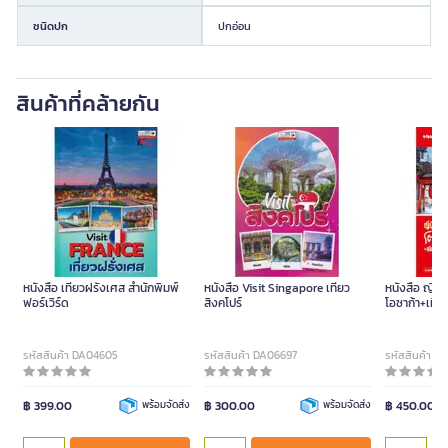
ชนิดปก
ปกอ่อน
สินค้าที่คล้ายกัน
หนังสือ เที่ยวฝรั่งเศส สำนักพิมพ์
หนังสือ Visit Singapore เที่ยว
หนังสือ ญี่ปุ่
ฟอร์เวิร์ด
สิงคโปร์
โอซาก้า+เมื
รหัสสินค้า DA04605
รหัสสินค้า DA06697
รหัสสินค้า D
฿ 399.00
พร้อมจัดส่ง
฿ 300.00
พร้อมจัดส่ง
฿ 450.00