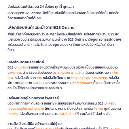
ช้อปออนไลน์ได้ตลอด 24 ชั่วโมง ทุกที่ ทุกเวลา
สะดวกสุดๆ! B2S online เปิดให้คุณช้อปได้ตลอดวันตลอดคืน อยากได้อะไร แค่คลิก
ก็รอรับสินค้าที่บ้านได้เลย!
เลือกช้อปสินค้าแนะนำจาก B2S Online
สำหรับใครที่กำลังมองหา ร้านอุปกรณ์เครื่องเขียนใกล้ฉัน หรืออยากแวะร้าน B2S แต่
ไม่สะดวก วันนี้เราได้รวบรวมสินค้าแนะนำจาก B2S Online มาให้คุณเลือกสรรได้ง่ายๆ
พร้อมตอบโจทย์ทุกไลฟ์สไตล์ ไม่ว่าคุณจะมองหา ร้านขายหนังสือ หรือสินค้าอื่นๆ
ก็ตาม
หนังสือหลากหลายสไตล์
B2S มี
หนังสือ
หลากหลายแนวจากสำนักพิมพ์ชั้นนำ ไม่ว่าจะเป็นนิยายยอดนิยมอย่าง
Lavender
, ตำราเรียนเข้มข้นของ
ดร. ศุภวัฒน์ พุกเจริญ
, นิตยสารอัปเดตจาก
เพ็ญ
บุญ
, หนังสือเด็กจาก
MIS
หนังสือจิตวิทยาจาก
Mugunghwa Publishing
, หนังสือ
พัฒนาตนเองจาก
KOOB
และวรรณกรรมจาก
Nanmeebooks
ทั้งหมดนี้สามารถซื้อ
ออนไลน์ได้อย่างง่ายดายเพียงคลิกเดียว
เครื่องเขียนคู่ใจ ทุกการสร้างสรรค์
มองหาปากกาดีๆ ดินสอหลากหลาย หรืออุปกรณ์สำนักงานครบครัน B2S มี
เครื่อง
เขียนและอุปกรณ์สำนักงาน
ให้เลือกมากมาย ตั้งแต่ปากกาลูกลื่น
Parker
ชุดดินสอกด
Rotring
ไปจนถึงกระดาษถ่ายเอกสาร
DOUBLE A
ให้คุณเลือกใช้ได้อย่างจุใจ
งานศิลป์ งานฝีมือ สร้างสรรค์ไม่รู้จบ
B2S จัดเต็มอุปกรณ์
ศิลปะและงานฝีมือ
สำหรับคนสร้างสรรค์ตัวจริง ทั้งสีไม้
Colleen
,