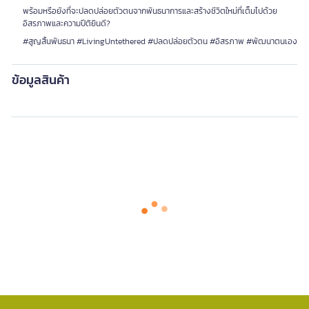
พร้อมหรือยังที่จะปลดปล่อยตัวตนจากพันธนาการและสร้างชีวิตใหม่ที่เต็มไปด้วย
อิสรภาพและความปีติยินดี?
#สูญสิ้นพันธนา #LivingUntethered #ปลดปล่อยตัวตน #อิสรภาพ #พัฒนาตนเอง
ข้อมูลสินค้า