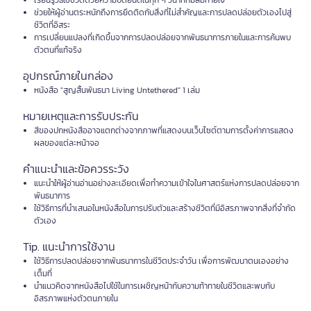
เรียนรู้วิธีใช้ชีวิตด้วยความปีติยินดีในทุก ๆ วินาทีที่มีลมหายใจ
ช่วยให้ผู้อ่านตระหนักถึงการยึดติดกับสิ่งที่ไม่สำคัญและการปลดปล่อยตัวเองไปสู่
ชีวิตที่อิสระ
การเปลี่ยนแปลงที่เกิดขึ้นจากการปลดปล่อยจากพันธนาการภายในและการค้นพบ
ตัวตนที่แท้จริง
อุปกรณ์ภายในกล่อง
หนังสือ "สูญสิ้นพันธนา Living Untethered" 1 เล่ม
หมายเหตุและการรับประกัน
สีของปกหนังสืออาจแตกต่างจากภาพที่แสดงบนเว็บไซต์ตามการตั้งค่าการแสดง
ผลของแต่ละหน้าจอ
คำแนะนำและข้อควรระวัง
แนะนำให้ผู้อ่านอ่านอย่างละเอียดเพื่อทำความเข้าใจในศาสตร์แห่งการปลดปล่อยจาก
พันธนาการ
ใช้วิธีการที่นำเสนอในหนังสือในการปรับตัวและสร้างชีวิตที่มีอิสรภาพจากสิ่งที่จำกัด
ตัวเอง
Tip. แนะนำการใช้งาน
ใช้วิธีการปลดปล่อยจากพันธนาการในชีวิตประจำวัน เพื่อการพัฒนาตนเองอย่าง
เต็มที่
นำแนวคิดจากหนังสือไปใช้ในการเผชิญหน้ากับความท้าทายในชีวิตและพบกับ
อิสรภาพแห่งตัวตนภายใน