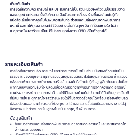
เกี่ยวกับสินค้า
การยึดถือความคิด อารมณ์ และประสบการณ์เป็นส่วนหนึ่งของตัวตนเป็นธรรมชาติ
ของมนุษย์ แต่หลายครั้งมันก็กลายเป็นพันธนาการที่เราสร้างขึ้นเองโดยไม่รู้ตัว
หนังสือเล่มนี้จะพาคุณไปค้นพบความลับที่จะช่วยปลดเปลื้องคุณจากพันธนาการ
เหล่านี้ และทำให้คุณสามารถใช้ชีวิตอย่างเต็มที่ในทุกๆ วินาทีที่มีลมหายใจ ไม่ว่า
เหตุการณ์จะเลวร้ายแค่ไหน ก็ไม่อาจหยุดยั้งความปีติยินดีในตัวคุณได้
รายละเอียดสินค้า
การยึดถือเอาความคิด อารมณ์ และประสบการณ์มาเป็นส่วนหนึ่งของตัวตนนั้นเป็น
ธรรมชาติของมนุษย์ เราทุกคนล้วนขุดหลุมซ่อนตนเอาไว้ในหลุมลึก ตีตรวน ซ้ำแล้วยัง
คล้องตนด้วยบ่วงบาศที่พวกเขาสร้างขึ้นเองกับมือโดยไม่รู้ตัว สูญสิ้นพันธนาเล่มนี้จะ
พาคุณค้นพบความลับที่จะปลดเปลื้องคุณออกจากพันธนาการจากความคิด อารมณ์
และประสบการณ์ภายนอกเหล่านี้ และใช้ชีวิตอย่างท้วมท้นไปความปีติยินดีในทุก ๆ วินาที
ที่มีลมหายใจ เหตุการณ์จะเลวร้ายเพียงใดก็ไม่อาจฉุดรั้งคุณได้พร้อมหรือยังที่จะปลด
ปล่อยตัวตนออกจากโซ่ตรวนที่ถ่วงคุณเอาไว้ และทะยานขึ้นโบยบินอย่างสง่างามไปสู่
อิสรภาพแห่งตัวตนภายใน สู่ทางโบยบินและสูญสิ้นพันธนาการ
ข้อมูลสินค้า
ค้นพบวิธีการปลดปล่อยจากพันธนาการของความคิด อารมณ์ และประสบการณ์ที่
จำกัดตัวตนของเรา