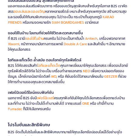
ของเล่นและของขวัญ สุดพิเศษทุกเทศกาล
มองหาของเล่นเสริมพัฒนาการ หรือของขวัญสุดพิเศษสำหรับทุกโอกาส B2S เราคัด
สรร
ของเล่นและของขวัญ
หลากหลายสไตล์ เหมาะสำหรับทุกเพศทุกวัย สร้างความสุข
และรอยยิ้มให้กับคนพิเศษของคุณ ไม่ว่าจะเป็น กระเป๋าเก็บอุณหภูมิ
KAKAO
FRIENDS
หรือเกมจดหมายรัก
SIAM BOARDGAMES
เรามีครบ!
ของใช้ในบ้าน ไอเทมที่ช่วยให้ชีวิตสะดวกสบายขึ้น
ที่ B2S เรามี
ของใช้ในบ้าน
ครบครัน ไม่ว่าจะเป็นกาต้มน้ำ
Anitech
, เครื่องฟอกอากาศ
Xiaomi
, หน้ากากอนามัยทางการแพทย์
Double A Care
และสินค้าอื่น ๆ อีกมากมาย
ให้คุณเลือกสรร
ไอทีและแก็ดเจ็ต ล้ำสมัย ตอบโจทย์ทุกไลฟ์สไตล์
B2S ได้คัดสรรสินค้า
ไอทีและแก็ดเจ็ต
คุณภาพเยี่ยมมาให้คุณเลือกสรร เพื่อตอบโจทย์
ทุกไลฟ์สไตล์ดิจิทัล ไม่ว่าจะเป็น เครื่องทำลายเอกสาร
NEO
เพื่อความปลอดภัยของ
ข้อมูล, เอ็กซ์เทอนัลฮาร์ดดิสก์
WD
, หรือ คีย์บอร์ดไร้สายเมาส์คอมโบ
GEEZER
ที่ช่วย
ให้การทำงานของคุณสะดวกสบายยิ่งขึ้น
เฟอร์นิเจอร์ดีไซน์ครบฟังก์ชั่น
นอกจากนี้ B2S ยังมี
เฟอร์นิเจอร์
ครบทุกฟังก์ชันให้คุณได้เลือกสรรเพื่อตกแต่งบ้าน
และที่ทำงาน ไม่ว่าจะเป็นโต๊ะทำงานพับได้ จากแบรนด์
ONE
หรือ เก้าอี้ทำงาน
Furradec
ก็มีให้เลือกครบครัน
โปรโมชั่นและสิทธิพิเศษ
B2S จัดเต็มโปรโมชั่นและสิทธิพิเศษมากมายให้คุณเลือกช้อปออนไลน์ได้อย่างจุใจ