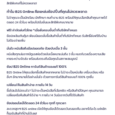
สิทธิพิเศษที่ไม่ควรพลาด!
ทำไม B2S Online คือแหล่งช้อปปิ้งที่คุณไม่ควรพลาด
ไม่ว่าคุณจะเป็นนักเรียน นักศึกษา คนทำงาน B2S พร้อมให้คุณเลือกสินค้าคุณภาพได้
ตลอด 24 ชั่วโมง พร้อมโปรโมชั่นและสิทธิพิเศษมากมาย
ฟรี! ค่าจัดส่งทั่วไทย *เมื่อสั่งครบขั้นต่ำที่บริษัทกำหนด
ช้อปเพลินเกินคุ้ม! เพียงมียอดสั่งซื้อสินค้าขั้นต่ำที่บริษัทกำหนด รับสิทธิ์ส่งฟรีถึงบ้าน
ไม่ต้องจ่ายเพิ่ม
มั่นใจ หนังสือถึงมือปลอดภัย ด้วยบับเบิ้ล 3 ชั้น
หนังสือทุกเล่มจากบีทูเอสห่อด้วยบับเบิ้ลหนาแน่นถึง 3 ชั้น หมดกังวลเรื่องความเสีย
หายระหว่างจัดส่ง พร้อมส่งตรงถึงมือคุณในสภาพสมบูรณ์
ช้อป B2S Online การันตีสินค้าของแท้ 100%
B2S Online ให้คุณเลือกซื้อสินค้าหลากหลาย ไม่ว่าจะเป็นหนังสือ เครื่องเขียน หรือ
อื่นๆ อีกมากมายได้อย่างมั่นใจ ด้วยการการันตีสินค้าของแท้ 100% ทุกชิ้น
เปลี่ยน/คืนสินค้าง่าย ภายใน 14 วัน
ซื้อไปแล้วไม่ตรงใจ? ไม่ว่าจะเป็นหนังสือที่เลือกผิด หรือสินค้ามีปัญหา คุณสามารถ
เปลี่ยนหรือคืนสินค้าได้ง่าย ๆ ภายใน 14 วันนับจากวันที่ได้รับสินค้า
ช้อปออนไลน์ได้ตลอด 24 ชั่วโมง ทุกที่ ทุกเวลา
สะดวกสุดๆ! B2S online เปิดให้คุณช้อปได้ตลอดวันตลอดคืน อยากได้อะไร แค่คลิก
ก็รอรับสินค้าที่บ้านได้เลย!