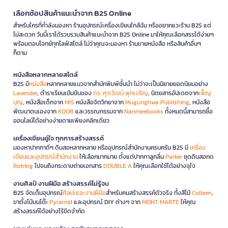
เลือกช้อปสินค้าแนะนำจาก B2S Online
สำหรับใครที่กำลังมองหา ร้านอุปกรณ์เครื่องเขียนใกล้ฉัน หรืออยากแวะร้าน B2S แต่
ไม่สะดวก วันนี้เราได้รวบรวมสินค้าแนะนำจาก B2S Online มาให้คุณเลือกสรรได้ง่ายๆ
พร้อมตอบโจทย์ทุกไลฟ์สไตล์ ไม่ว่าคุณจะมองหา ร้านขายหนังสือ หรือสินค้าอื่นๆ
ก็ตาม
หนังสือหลากหลายสไตล์
B2S มี
หนังสือ
หลากหลายแนวจากสำนักพิมพ์ชั้นนำ ไม่ว่าจะเป็นนิยายยอดนิยมอย่าง
Lavender
, ตำราเรียนเข้มข้นของ
ดร. ศุภวัฒน์ พุกเจริญ
, นิตยสารอัปเดตจาก
เพ็ญ
บุญ
, หนังสือเด็กจาก
MIS
หนังสือจิตวิทยาจาก
Mugunghwa Publishing
, หนังสือ
พัฒนาตนเองจาก
KOOB
และวรรณกรรมจาก
Nanmeebooks
ทั้งหมดนี้สามารถซื้อ
ออนไลน์ได้อย่างง่ายดายเพียงคลิกเดียว
เครื่องเขียนคู่ใจ ทุกการสร้างสรรค์
มองหาปากกาดีๆ ดินสอหลากหลาย หรืออุปกรณ์สำนักงานครบครัน B2S มี
เครื่อง
เขียนและอุปกรณ์สำนักงาน
ให้เลือกมากมาย ตั้งแต่ปากกาลูกลื่น
Parker
ชุดดินสอกด
Rotring
ไปจนถึงกระดาษถ่ายเอกสาร
DOUBLE A
ให้คุณเลือกใช้ได้อย่างจุใจ
งานศิลป์ งานฝีมือ สร้างสรรค์ไม่รู้จบ
B2S จัดเต็มอุปกรณ์
ศิลปะและงานฝีมือ
สำหรับคนสร้างสรรค์ตัวจริง ทั้งสีไม้
Colleen
,
ขาตั้งไม้บนโต๊ะ
Pyramid
และอุปกรณ์ DIY ต่างๆ จาก
MONT MARTE
ให้คุณ
สร้างสรรค์ได้อย่างไร้ขีดจำกัด