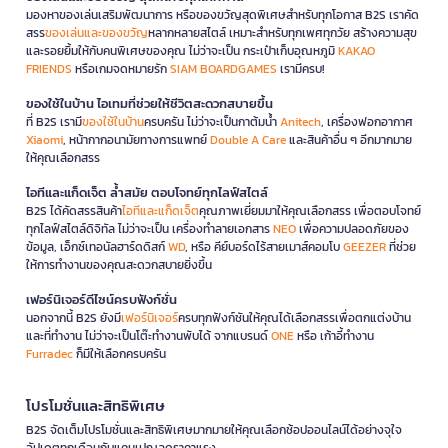
มองหาของเล่นเสริมพัฒนาการ หรือของขวัญสุดพิเศษสำหรับทุกโอกาส B2S เราคัด
สรร
ของเล่นและของขวัญ
หลากหลายสไตล์ เหมาะสำหรับทุกเพศทุกวัย สร้างความสุข
และรอยยิ้มให้กับคนพิเศษของคุณ ไม่ว่าจะเป็น กระเป๋าเก็บอุณหภูมิ
KAKAO
FRIENDS
หรือเกมจดหมายรัก
SIAM BOARDGAMES
เรามีครบ!
ของใช้ในบ้าน ไอเทมที่ช่วยให้ชีวิตสะดวกสบายขึ้น
ที่ B2S เรามี
ของใช้ในบ้าน
ครบครัน ไม่ว่าจะเป็นกาต้มน้ำ
Anitech
, เครื่องฟอกอากาศ
Xiaomi
, หน้ากากอนามัยทางการแพทย์
Double A Care
และสินค้าอื่น ๆ อีกมากมาย
ให้คุณเลือกสรร
ไอทีและแก็ดเจ็ต ล้ำสมัย ตอบโจทย์ทุกไลฟ์สไตล์
B2S ได้คัดสรรสินค้า
ไอทีและแก็ดเจ็ต
คุณภาพเยี่ยมมาให้คุณเลือกสรร เพื่อตอบโจทย์
ทุกไลฟ์สไตล์ดิจิทัล ไม่ว่าจะเป็น เครื่องทำลายเอกสาร
NEO
เพื่อความปลอดภัยของ
ข้อมูล, เอ็กซ์เทอนัลฮาร์ดดิสก์
WD
, หรือ คีย์บอร์ดไร้สายเมาส์คอมโบ
GEEZER
ที่ช่วย
ให้การทำงานของคุณสะดวกสบายยิ่งขึ้น
เฟอร์นิเจอร์ดีไซน์ครบฟังก์ชั่น
นอกจากนี้ B2S ยังมี
เฟอร์นิเจอร์
ครบทุกฟังก์ชันให้คุณได้เลือกสรรเพื่อตกแต่งบ้าน
และที่ทำงาน ไม่ว่าจะเป็นโต๊ะทำงานพับได้ จากแบรนด์
ONE
หรือ เก้าอี้ทำงาน
Furradec
ก็มีให้เลือกครบครัน
โปรโมชั่นและสิทธิพิเศษ
B2S จัดเต็มโปรโมชั่นและสิทธิพิเศษมากมายให้คุณเลือกช้อปออนไลน์ได้อย่างจุใจ
อัปเดตทุกเดือนกับแคมเปญลดราคาแรง