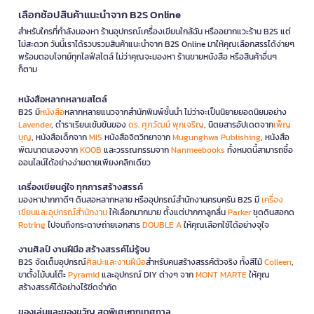
เลือกช้อปสินค้าแนะนำจาก B2S Online
สำหรับใครที่กำลังมองหา ร้านอุปกรณ์เครื่องเขียนใกล้ฉัน หรืออยากแวะร้าน B2S แต่
ไม่สะดวก วันนี้เราได้รวบรวมสินค้าแนะนำจาก B2S Online มาให้คุณเลือกสรรได้ง่ายๆ
พร้อมตอบโจทย์ทุกไลฟ์สไตล์ ไม่ว่าคุณจะมองหา ร้านขายหนังสือ หรือสินค้าอื่นๆ
ก็ตาม
หนังสือหลากหลายสไตล์
B2S มี
หนังสือ
หลากหลายแนวจากสำนักพิมพ์ชั้นนำ ไม่ว่าจะเป็นนิยายยอดนิยมอย่าง
Lavender
, ตำราเรียนเข้มข้นของ
ดร. ศุภวัฒน์ พุกเจริญ
, นิตยสารอัปเดตจาก
เพ็ญ
บุญ
, หนังสือเด็กจาก
MIS
หนังสือจิตวิทยาจาก
Mugunghwa Publishing
, หนังสือ
พัฒนาตนเองจาก
KOOB
และวรรณกรรมจาก
Nanmeebooks
ทั้งหมดนี้สามารถซื้อ
ออนไลน์ได้อย่างง่ายดายเพียงคลิกเดียว
เครื่องเขียนคู่ใจ ทุกการสร้างสรรค์
มองหาปากกาดีๆ ดินสอหลากหลาย หรืออุปกรณ์สำนักงานครบครัน B2S มี
เครื่อง
เขียนและอุปกรณ์สำนักงาน
ให้เลือกมากมาย ตั้งแต่ปากกาลูกลื่น
Parker
ชุดดินสอกด
Rotring
ไปจนถึงกระดาษถ่ายเอกสาร
DOUBLE A
ให้คุณเลือกใช้ได้อย่างจุใจ
งานศิลป์ งานฝีมือ สร้างสรรค์ไม่รู้จบ
B2S จัดเต็มอุปกรณ์
ศิลปะและงานฝีมือ
สำหรับคนสร้างสรรค์ตัวจริง ทั้งสีไม้
Colleen
,
ขาตั้งไม้บนโต๊ะ
Pyramid
และอุปกรณ์ DIY ต่างๆ จาก
MONT MARTE
ให้คุณ
สร้างสรรค์ได้อย่างไร้ขีดจำกัด
ของเล่นและของขวัญ สุดพิเศษทุกเทศกาล