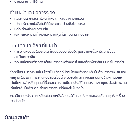
จำนวนหน้า : 496 หน้า
คำแนะนำและข้อควรระวัง
ควรเก็บรักษาสินค้าไว้ในที่แห้งและห่างจากความร้อน
ไม่ควรรักษาหนังสือในที่ที่มีแสงแดดส่องถึงโดยตรง
หลีกเลี่ยงน้ำและความชื้น
ใช้ผ้าแห้งสะอาดทำความสะอาดฝุ่นที่เกาะบนหน้าหนังสือ
Tip: เทคนิคเล็กๆ ที่แนะนำ
การอ่านหนังสือในบริเวณที่เงียบสงบจะช่วยให้คุณเข้าถึงเนื้อหาได้ลึกซึ้งและ
ละเอียดมากขึ้น
จดบันทึกและสร้างสรรค์แผนการของตัวละครในหนังสือเพื่อเพิ่มมุมมองในการอ่าน
ชีวิตที่ป้อบปราการเหยียบโจวเป็นเรื่องที่น่าสนใจและท้าทาย เต็มไปด้วยการวางแผนและ
กลยุทธ์ ในขณะที่การอ่านหนังสือเรื่องนี้ จะช่วยเปิดโลกทัศน์และข้อคิดใหม่ๆ หนังสือ
เล่มนี้เหมาะสำหรับทุกคนที่ชื่นชอบการอ่านนิยายประวัติศาสตร์และกลยุทธ์ ต้องไม่พลาด
เล่มนี้ที่เต็มไปด้วยคุณค่าและการสอนที่ลึกลงไปในจิตใจ
#นวนิยาย #ปราการเหยียบโจว #หนังสือประวัติศาสตร์ #วางแผนเชิงกลยุทธ์ #เรื่อง
ราวน่าสนใจ
ข้อมูลสินค้า