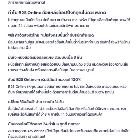
สิทธิพิเศษที่ไม่ควรพลาด!
ทำไม B2S Online คือแหล่งช้อปปิ้งที่คุณไม่ควรพลาด
ไม่ว่าคุณจะเป็นนักเรียน นักศึกษา คนทำงาน B2S พร้อมให้คุณเลือกสินค้าคุณภาพได้
ตลอด 24 ชั่วโมง พร้อมโปรโมชั่นและสิทธิพิเศษมากมาย
ฟรี! ค่าจัดส่งทั่วไทย *เมื่อสั่งครบขั้นต่ำที่บริษัทกำหนด
ช้อปเพลินเกินคุ้ม! เพียงมียอดสั่งซื้อสินค้าขั้นต่ำที่บริษัทกำหนด รับสิทธิ์ส่งฟรีถึงบ้าน
ไม่ต้องจ่ายเพิ่ม
มั่นใจ หนังสือถึงมือปลอดภัย ด้วยบับเบิ้ล 3 ชั้น
หนังสือทุกเล่มจากบีทูเอสห่อด้วยบับเบิ้ลหนาแน่นถึง 3 ชั้น หมดกังวลเรื่องความเสีย
หายระหว่างจัดส่ง พร้อมส่งตรงถึงมือคุณในสภาพสมบูรณ์
ช้อป B2S Online การันตีสินค้าของแท้ 100%
B2S Online ให้คุณเลือกซื้อสินค้าหลากหลาย ไม่ว่าจะเป็นหนังสือ เครื่องเขียน หรือ
อื่นๆ อีกมากมายได้อย่างมั่นใจ ด้วยการการันตีสินค้าของแท้ 100% ทุกชิ้น
เปลี่ยน/คืนสินค้าง่าย ภายใน 14 วัน
ซื้อไปแล้วไม่ตรงใจ? ไม่ว่าจะเป็นหนังสือที่เลือกผิด หรือสินค้ามีปัญหา คุณสามารถ
เปลี่ยนหรือคืนสินค้าได้ง่าย ๆ ภายใน 14 วันนับจากวันที่ได้รับสินค้า
ช้อปออนไลน์ได้ตลอด 24 ชั่วโมง ทุกที่ ทุกเวลา
สะดวกสุดๆ! B2S online เปิดให้คุณช้อปได้ตลอดวันตลอดคืน อยากได้อะไร แค่คลิก
ก็รอรับสินค้าที่บ้านได้เลย!