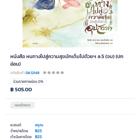
หนังสือ หนทางไปสู่ความสุขมักเต็มไปด้วยฯ ล.5 (จบ) (ปก
อ่อน)
รหัสสินค้า
DA12148
ร่วมรายการผ่อน 0%
฿ 505.00
หมดชั่วคราว
อรุณ
แบรนด์
B2S
จำหน่ายโดย
B2S
ดำเนินการโดย