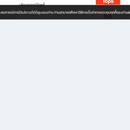
นโยบายการใช้คุกกี้
นักลงทุนสัมพันธ์
อประสบการณ์การใช้บริการที่ดีที่สุดของท่าน ท่านสามารถศึกษาวิธีการตั้งค่าการควบคุมคุกกี้ของท่าน
ทุกวัย
ขียน ให้คุณรู้สึกเหมือนมีร้านหนังสือใกล้ฉันอยู่ในมือ ช้อปง่าย ไม่ต้องออกจากบ้าน เพราะ b2
 ชั่วโมง พร้อมโปรโมชั่นและสิทธิพิเศษมากมาย
่ายเพิ่ม