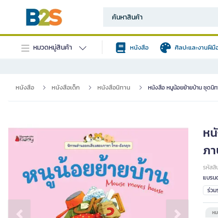
หมวดหมู่สินค้า
หนังสือ
ศิลปะและงานฝีมื
หนังสือ
หนังสือเด็ก
หนังสือนิทาน
หนังสือ หนูน้อยย้ายบ้าน ชุดน
หนั
ภา
รหัสสิ
แบรนด
ร่ว
หม