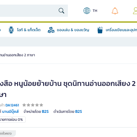
TH
อ
ไอที & แก็ตเจ็ต
ของเล่น & ของขวัญ
เครื่องเขียนและอุ
ิทานอ่านออกเสียง 2 ภาษา
งสือ หนูน้อยย้ายบ้าน ชุดนิทานอ่านออกเสียง 2
ษา
นค้า
DA12461
นานมีบุ๊คส์
B2S
B2S
์
จำหน่ายโดย
ดำเนินการโดย
มรายการผ่อน 0%
ดชั่วคราว