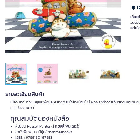
Previous slide
Next slide
฿ 1
เกี่ยวก
วันนี้
รายละเอียดสินค้า
เมื่อวันที่ดีมาถึง หนูและพ่อของเธอตัดสินใจย้ายบ้านใหม่ พวกเขาทำการเก็บของมากมายจนเ
เขาไปตลอดกาล
คุณสมบัติของหนังสือ
ผู้เขียน: Russell Punter (รัสเซลล์ พันเตอร์)
สำนักพิมพ์: นานมีบุ๊คส์/nanmeebooks
ISBN : 9786160467853