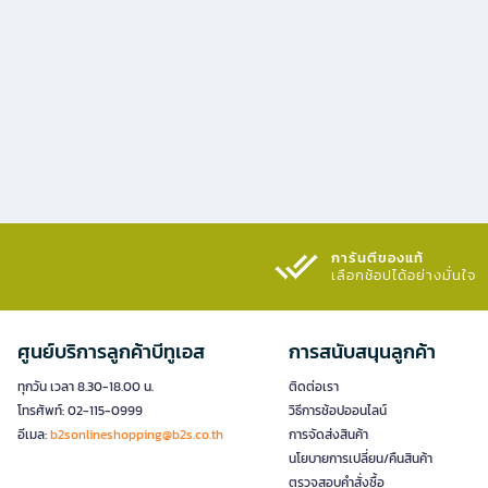
การันตีของแท้
เลือกช้อปได้อย่างมั่นใจ​
ศูนย์บริการลูกค้าบีทูเอส
การสนับสนุนลูกค้า
ทุกวัน เวลา 8.30-18.00 น.
ติดต่อเรา
โทรศัพท์: 02-115-0999
วิธีการช้อปออนไลน์
อีเมล:
b2sonlineshopping@b2s.co.th
การจัดส่งสินค้า
นโยบายการเปลี่ยน/คืนสินค้า
ตรวจสอบคำสั่งซื้อ