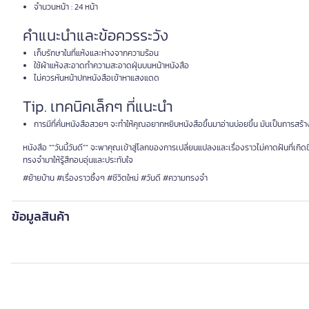
จำนวนหน้า : 24 หน้า
คำแนะนำและข้อควรระวัง
เก็บรักษาในที่แห้งและห่างจากความร้อน
ใช้ผ้าแห้งสะอาดทำความสะอาดฝุ่นบนหน้าหนังสือ
ไม่ควรหันหน้าปกหนังสือเข้าหาแสงแดด
Tip. เทคนิคเล็กๆ ที่แนะนำ
การมีที่คั่นหนังสือสวยๆ จะทำให้คุณอยากหยิบหนังสือขึ้นมาอ่านบ่อยขึ้น มันเป็นการสร้
หนังสือ ""วันนี้วันดี"" จะพาคุณเข้าสู่โลกของการเปลี่ยนแปลงและเรื่องราวไม่คาดฝันที่เกิ
ทรงจำมาให้รู้สึกอบอุ่นและประทับใจ
#ย้ายบ้าน #เรื่องราวซึ้งๆ #ชีวิตใหม่ #วันดี #ความทรงจำ
ข้อมูลสินค้า