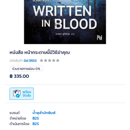
หนังสือ หน้ากระดาษนี้มีวิธีฆ่าคุณ
รหัสสินค้า
DA13553
ร่วมรายการผ่อน 0%
฿ 335.00
พร้อม
จัดส่ง
น้ำพุสำนักพิมพ์
แบรนด์
B2S
จำหน่ายโดย
B2S
ดำเนินการโดย