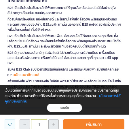
โปรโมชั่นและสิทธิพิเศษ
B2S จัดเต็มโปรโมชั่นและสิทธิพิเศษมากมายให้คุณเลือกช้อปออนไลน์ได้อย่างจุใจ
อัปเดตทุกเดือนกับแคมเปญลดราคาแรง
ทั้งสินค้าเครื่องเขียน หนังสือขายดี และไอเทมไลฟ์สไตล์สุดชิค พร้อมคูปองส่วนลด
และดีลพิเศษเมื่อช้อปผ่าน B2S.co.th เท่านั้น นอกจากนี้ B2S ยังใจดีส่งฟรีทั่วประเทศ
*เมื่อสั่งครบขั้นต่ำที่บริษัทกำหนด
B2S จัดเต็มโปรโมชั่นและสิทธิพิเศษเพียบ ช้อปออนไลน์ได้เลย! ลดแรงทุกเดือน ทั้ง
เครื่องเขียน หนังสือดัง ของไอเทมไลฟ์สไตล์สุดชิค พร้อมคูปองส่วนลดพิเศษเมื่อซื้อ
ผ่าน B2S.co.th เท่านั้น และส่งฟรีทั่วไทย *เมื่อสั่งครบขั้นต่ำที่บริษัทกำหนด
B2S มีทุกอย่างตอบโจทย์ทุกไลฟ์สไตล์ ไม่ว่าจะเป็นอุปกรณ์อ่านเขียน เครื่องเขียน
ของเล่นเสริมพัฒนาการ หรือเฟอร์นิเจอร์ ช้อปง่าย สะดวก ทุกที่ ทุกเวลา แค่มี App
B2S
สมัคร B2S Club รับข่าวสารโปรโมชั่นก่อนใคร และสิทธิพิเศษเฉพาะสมาชิก! คลิกเลย
สมัครสมาชิกเลย!
👉
#ร้านหนังสือ #ร้านขายหนังสือ ใกล้ฉัน #กระเป๋าใส่ดินสอ #เครื่องเขียนออนไลน์ #ซื้อ
หนังสือ ออนไลน์ #เครื่องเขียน บีทูเอส #ขาย หนังสือ ออนไลน์ #B2S #ร้านเครื่อง
เว็บไซต์นี้มีการใช้คุกกี้ โปรดยอมรับนโยบายคุกกี้เพื่อประสบการณ์การใช้บริการที่ดีที่สุด
เขียนใกล้ฉัน
นโยบายการใช้
ของท่าน ท่านสามารถศึกษาวิธีการตั้งค่าการควบคุมคุกกี้ของท่านผ่าน
*เงื่อนไขเป็นไปตามที่บริษัทฯ กำหนด
คุกกี้ของเราที่นี่
ยอมรับ
is a company operating under
เพิ่มสินค้า