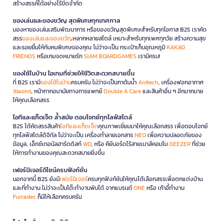
สร้างสรรค์ได้อย่างไร้ขีดจำกัด
ของเล่นและของขวัญ สุดพิเศษทุกเทศกาล
มองหาของเล่นเสริมพัฒนาการ หรือของขวัญสุดพิเศษสำหรับทุกโอกาส B2S เราคัด
สรร
ของเล่นและของขวัญ
หลากหลายสไตล์ เหมาะสำหรับทุกเพศทุกวัย สร้างความสุข
และรอยยิ้มให้กับคนพิเศษของคุณ ไม่ว่าจะเป็น กระเป๋าเก็บอุณหภูมิ
KAKAO
FRIENDS
หรือเกมจดหมายรัก
SIAM BOARDGAMES
เรามีครบ!
ของใช้ในบ้าน ไอเทมที่ช่วยให้ชีวิตสะดวกสบายขึ้น
ที่ B2S เรามี
ของใช้ในบ้าน
ครบครัน ไม่ว่าจะเป็นกาต้มน้ำ
Anitech
, เครื่องฟอกอากาศ
Xiaomi
, หน้ากากอนามัยทางการแพทย์
Double A Care
และสินค้าอื่น ๆ อีกมากมาย
ให้คุณเลือกสรร
ไอทีและแก็ดเจ็ต ล้ำสมัย ตอบโจทย์ทุกไลฟ์สไตล์
B2S ได้คัดสรรสินค้า
ไอทีและแก็ดเจ็ต
คุณภาพเยี่ยมมาให้คุณเลือกสรร เพื่อตอบโจทย์
ทุกไลฟ์สไตล์ดิจิทัล ไม่ว่าจะเป็น เครื่องทำลายเอกสาร
NEO
เพื่อความปลอดภัยของ
ข้อมูล, เอ็กซ์เทอนัลฮาร์ดดิสก์
WD
, หรือ คีย์บอร์ดไร้สายเมาส์คอมโบ
GEEZER
ที่ช่วย
ให้การทำงานของคุณสะดวกสบายยิ่งขึ้น
เฟอร์นิเจอร์ดีไซน์ครบฟังก์ชั่น
นอกจากนี้ B2S ยังมี
เฟอร์นิเจอร์
ครบทุกฟังก์ชันให้คุณได้เลือกสรรเพื่อตกแต่งบ้าน
และที่ทำงาน ไม่ว่าจะเป็นโต๊ะทำงานพับได้ จากแบรนด์
ONE
หรือ เก้าอี้ทำงาน
Furradec
ก็มีให้เลือกครบครัน