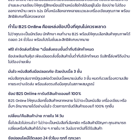
อ่านและงานเขียน ให้คุณรู้สึกเหมือนมีร้านหนังสือใกล้ฉันอยู่ในมือ ช้อปง่าย ไม่ต้อง
ออกจากบ้าน เพราะ b2s มีทั้งหนังสือหลากหลายแนวและเครื่องเขียนคุณภาพ พร้อม
สิทธิพิเศษที่ไม่ควรพลาด!
ทำไม B2S Online คือแหล่งช้อปปิ้งที่คุณไม่ควรพลาด
ไม่ว่าคุณจะเป็นนักเรียน นักศึกษา คนทำงาน B2S พร้อมให้คุณเลือกสินค้าคุณภาพได้
ตลอด 24 ชั่วโมง พร้อมโปรโมชั่นและสิทธิพิเศษมากมาย
ฟรี! ค่าจัดส่งทั่วไทย *เมื่อสั่งครบขั้นต่ำที่บริษัทกำหนด
ช้อปเพลินเกินคุ้ม! เพียงมียอดสั่งซื้อสินค้าขั้นต่ำที่บริษัทกำหนด รับสิทธิ์ส่งฟรีถึงบ้าน
ไม่ต้องจ่ายเพิ่ม
มั่นใจ หนังสือถึงมือปลอดภัย ด้วยบับเบิ้ล 3 ชั้น
หนังสือทุกเล่มจากบีทูเอสห่อด้วยบับเบิ้ลหนาแน่นถึง 3 ชั้น หมดกังวลเรื่องความเสีย
หายระหว่างจัดส่ง พร้อมส่งตรงถึงมือคุณในสภาพสมบูรณ์
ช้อป B2S Online การันตีสินค้าของแท้ 100%
B2S Online ให้คุณเลือกซื้อสินค้าหลากหลาย ไม่ว่าจะเป็นหนังสือ เครื่องเขียน หรือ
อื่นๆ อีกมากมายได้อย่างมั่นใจ ด้วยการการันตีสินค้าของแท้ 100% ทุกชิ้น
เปลี่ยน/คืนสินค้าง่าย ภายใน 14 วัน
ซื้อไปแล้วไม่ตรงใจ? ไม่ว่าจะเป็นหนังสือที่เลือกผิด หรือสินค้ามีปัญหา คุณสามารถ
เปลี่ยนหรือคืนสินค้าได้ง่าย ๆ ภายใน 14 วันนับจากวันที่ได้รับสินค้า
ช้อปออนไลน์ได้ตลอด 24 ชั่วโมง ทุกที่ ทุกเวลา