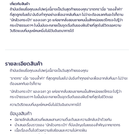
เกี่ยวกับสินค้า
ถ้ามันเขียนชื่อคุณลงไปพรุ่งนี้อาจเป็นวันสุดท้ายของคุณ"ฆาตกร"เมื่อ "ของล้ำค่า"
ที่สุดถูกขโมยไป มันจึงทำทุกอย่างเพื่อเอากลับคืนมา ไม่ว่าจะต้องแลกกับอะไรก็ตาน
"นักล้วงกระเป้า" แองเจลา วูด แค่อยากสั่งสอนชายคนนั้นสักหน่อยแต่ใครจะไปรู้ว่า
กระเป้าธรรมดาๆ ใบนั้นมันจะกลายเป็นจุดเริ่มต้นของฝันร้ายที่สุดในชีวิตเธอความ
วิปริตแบบที่มนุษย์คนหนึ่งไม่มีวันจินตนาการได้
รายละเอียดสินค้า
ถ้ามันเขียนชื่อคุณลงไปพรุ่งนี้อาจเป็นวันสุดท้ายของคุณ
"ฆาตกร" เมื่อ "ของล้ำค่า" ที่สุดถูกขโมยไป มันจึงทำทุกอย่างเพื่อเอากลับคืนมา ไม่ว่าจะ
ต้องแลกกับอะไรก็ตาม
"นักล้วงกระเป๋า" แองเจลา วูด แค่อยากสั่งสอนชายคนนั้นสักหน่อยแต่ใครจะไปรู้ว่า
กระเป๋าธรรมดาๆ ใบนั้นมันจะกลายเป็นจุดเริ่มต้นของฝันร้ายที่สุดในชีวิตเธอ
ความวิปริตแบบที่มนุษย์คนหนึ่งไม่มีวันจินตนาการได้
ข้อมูลสินค้า
นิยายลึกลับสืบสวนที่ผสมผสานความตื่นเต้นและความลึกลับเข้าด้วยกัน
นำเสนอเรื่องราวของ "นักล้วงกระเป๋า" ที่บังเอิญขโมยของสำคัญจากฆาตกร
เนื้อเรื่องเต็มไปด้วยความซับซ้อนและความไม่คาดฝัน