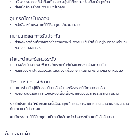
สร้างบรรยากาศที่น่าตื่นเต้นและกระตุ้นให้ติดตามไปจนถึงหน้าสุดท้าย
ชื่อหนังสือ: หน้ากระดาษนี้มีวิธีฆ่าคุณ
อุปกรณ์ภายในกล่อง
หนังสือ หน้ากระดาษนี้มีวิธีฆ่าคุณ จำนวน 1 เล่ม
หมายเหตุและการรับประกัน
สีของผลิตภัณฑ์อาจแตกต่างจากภาพที่แสดงบนเว็บไซต์ ขึ้นอยู่กับการตั้งค่าของ
หน้าจอแต่ละเครื่อง
คำแนะนำและข้อควรระวัง
หนังสือเป็นงานพิมพ์ ควรเก็บรักษาในที่แห้งและหลีกเลี่ยงความชื้น
หลีกเลี่ยงการโดนแสงแดดโดยตรง เพื่อรักษาคุณภาพกระดาษและปกหนังสือ
Tip. แนะนำการใช้งาน
เหมาะสำหรับผู้ที่ชื่นชอบนิยายลึกลับและเรื่องราวที่ท้าทายความคิด
ควรอ่านในบรรยากาศเงียบสงบเพื่อเพิ่มความเข้มข้นและอรรถรสในการอ่าน
ร่วมไขปริศนาใน
“หน้ากระดาษนี้มีวิธีฆ่าคุณ”
นิยายสุดระทึกที่ผสานความลึกลับและความ
ตื่นเต้นแบบไม่คาดฝัน
#หน้ากระดาษนี้มีวิธีฆ่าคุณ #นิยายลึกลับ #นักล้วงกระเป๋า #หนังสือสืบสวน
ข้อมูลสินค้า