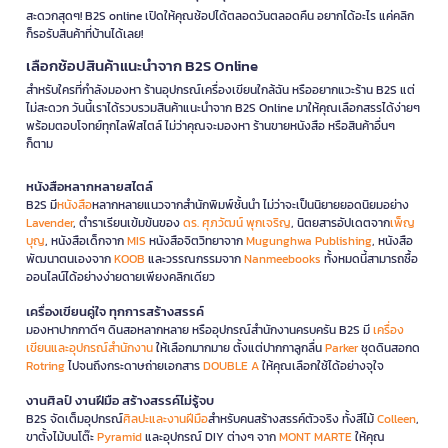
สะดวกสุดๆ! B2S online เปิดให้คุณช้อปได้ตลอดวันตลอดคืน อยากได้อะไร แค่คลิก
ก็รอรับสินค้าที่บ้านได้เลย!
เลือกช้อปสินค้าแนะนำจาก B2S Online
สำหรับใครที่กำลังมองหา ร้านอุปกรณ์เครื่องเขียนใกล้ฉัน หรืออยากแวะร้าน B2S แต่
ไม่สะดวก วันนี้เราได้รวบรวมสินค้าแนะนำจาก B2S Online มาให้คุณเลือกสรรได้ง่ายๆ
พร้อมตอบโจทย์ทุกไลฟ์สไตล์ ไม่ว่าคุณจะมองหา ร้านขายหนังสือ หรือสินค้าอื่นๆ
ก็ตาม
หนังสือหลากหลายสไตล์
B2S มี
หนังสือ
หลากหลายแนวจากสำนักพิมพ์ชั้นนำ ไม่ว่าจะเป็นนิยายยอดนิยมอย่าง
Lavender
, ตำราเรียนเข้มข้นของ
ดร. ศุภวัฒน์ พุกเจริญ
, นิตยสารอัปเดตจาก
เพ็ญ
บุญ
, หนังสือเด็กจาก
MIS
หนังสือจิตวิทยาจาก
Mugunghwa Publishing
, หนังสือ
พัฒนาตนเองจาก
KOOB
และวรรณกรรมจาก
Nanmeebooks
ทั้งหมดนี้สามารถซื้อ
ออนไลน์ได้อย่างง่ายดายเพียงคลิกเดียว
เครื่องเขียนคู่ใจ ทุกการสร้างสรรค์
มองหาปากกาดีๆ ดินสอหลากหลาย หรืออุปกรณ์สำนักงานครบครัน B2S มี
เครื่อง
เขียนและอุปกรณ์สำนักงาน
ให้เลือกมากมาย ตั้งแต่ปากกาลูกลื่น
Parker
ชุดดินสอกด
Rotring
ไปจนถึงกระดาษถ่ายเอกสาร
DOUBLE A
ให้คุณเลือกใช้ได้อย่างจุใจ
งานศิลป์ งานฝีมือ สร้างสรรค์ไม่รู้จบ
B2S จัดเต็มอุปกรณ์
ศิลปะและงานฝีมือ
สำหรับคนสร้างสรรค์ตัวจริง ทั้งสีไม้
Colleen
,
ขาตั้งไม้บนโต๊ะ
Pyramid
และอุปกรณ์ DIY ต่างๆ จาก
MONT MARTE
ให้คุณ