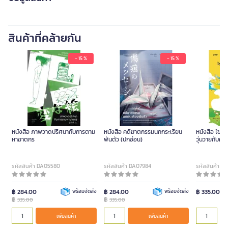
สินค้าที่คล้ายกัน
- 15 %
- 15 %
หนังสือ ภาพวาดปริศนากับการตาม
หนังสือ คดีฆาตกรรมนกกระเรียน
หนังสือ ไขคดี
หาฆาตกร
พันตัว (ปกอ่อน)
วุ่นวายกับค
รหัสสินค้า DA05580
รหัสสินค้า DA07984
รหัสสินค้า DA
฿ 284.00
พร้อมจัดส่ง
฿ 284.00
พร้อมจัดส่ง
฿ 335.00
฿
฿
335.00
335.00
เพิ่มสินค้า
เพิ่มสินค้า