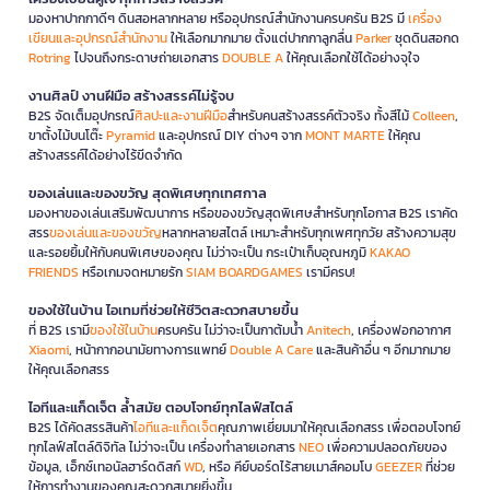
มองหาปากกาดีๆ ดินสอหลากหลาย หรืออุปกรณ์สำนักงานครบครัน B2S มี
เครื่อง
เขียนและอุปกรณ์สำนักงาน
ให้เลือกมากมาย ตั้งแต่ปากกาลูกลื่น
Parker
ชุดดินสอกด
Rotring
ไปจนถึงกระดาษถ่ายเอกสาร
DOUBLE A
ให้คุณเลือกใช้ได้อย่างจุใจ
งานศิลป์ งานฝีมือ สร้างสรรค์ไม่รู้จบ
B2S จัดเต็มอุปกรณ์
ศิลปะและงานฝีมือ
สำหรับคนสร้างสรรค์ตัวจริง ทั้งสีไม้
Colleen
,
ขาตั้งไม้บนโต๊ะ
Pyramid
และอุปกรณ์ DIY ต่างๆ จาก
MONT MARTE
ให้คุณ
สร้างสรรค์ได้อย่างไร้ขีดจำกัด
ของเล่นและของขวัญ สุดพิเศษทุกเทศกาล
มองหาของเล่นเสริมพัฒนาการ หรือของขวัญสุดพิเศษสำหรับทุกโอกาส B2S เราคัด
สรร
ของเล่นและของขวัญ
หลากหลายสไตล์ เหมาะสำหรับทุกเพศทุกวัย สร้างความสุข
และรอยยิ้มให้กับคนพิเศษของคุณ ไม่ว่าจะเป็น กระเป๋าเก็บอุณหภูมิ
KAKAO
FRIENDS
หรือเกมจดหมายรัก
SIAM BOARDGAMES
เรามีครบ!
ของใช้ในบ้าน ไอเทมที่ช่วยให้ชีวิตสะดวกสบายขึ้น
ที่ B2S เรามี
ของใช้ในบ้าน
ครบครัน ไม่ว่าจะเป็นกาต้มน้ำ
Anitech
, เครื่องฟอกอากาศ
Xiaomi
, หน้ากากอนามัยทางการแพทย์
Double A Care
และสินค้าอื่น ๆ อีกมากมาย
ให้คุณเลือกสรร
ไอทีและแก็ดเจ็ต ล้ำสมัย ตอบโจทย์ทุกไลฟ์สไตล์
B2S ได้คัดสรรสินค้า
ไอทีและแก็ดเจ็ต
คุณภาพเยี่ยมมาให้คุณเลือกสรร เพื่อตอบโจทย์
ทุกไลฟ์สไตล์ดิจิทัล ไม่ว่าจะเป็น เครื่องทำลายเอกสาร
NEO
เพื่อความปลอดภัยของ
ข้อมูล, เอ็กซ์เทอนัลฮาร์ดดิสก์
WD
, หรือ คีย์บอร์ดไร้สายเมาส์คอมโบ
GEEZER
ที่ช่วย
ให้การทำงานของคุณสะดวกสบายยิ่งขึ้น