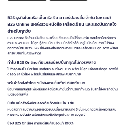
B2S ธุรกิจในเครือ เซ็นทรัล รีเทล คอร์ปอเรชั่น จำกัด (มหาชน)
B2S Online แหล่งรวมหนังสือ เครื่องเขียน และแรงบันดาลใจ
สำหรับทุกวัย
B2S Online คือร้านหนังสือและเครื่องเขียนออนไลน์ที่ครบครัน ตอบโจทย์คนรักการ
อ่านและงานเขียน ให้คุณรู้สึกเหมือนมีร้านหนังสือใกล้ฉันอยู่ในมือ ช้อปง่าย ไม่ต้อง
ออกจากบ้าน เพราะ b2s มีทั้งหนังสือหลากหลายแนวและเครื่องเขียนคุณภาพ พร้อม
สิทธิพิเศษที่ไม่ควรพลาด!
ทำไม B2S Online คือแหล่งช้อปปิ้งที่คุณไม่ควรพลาด
ไม่ว่าคุณจะเป็นนักเรียน นักศึกษา คนทำงาน B2S พร้อมให้คุณเลือกสินค้าคุณภาพได้
ตลอด 24 ชั่วโมง พร้อมโปรโมชั่นและสิทธิพิเศษมากมาย
ฟรี! ค่าจัดส่งทั่วไทย *เมื่อสั่งครบขั้นต่ำที่บริษัทกำหนด
ช้อปเพลินเกินคุ้ม! เพียงมียอดสั่งซื้อสินค้าขั้นต่ำที่บริษัทกำหนด รับสิทธิ์ส่งฟรีถึงบ้าน
ไม่ต้องจ่ายเพิ่ม
มั่นใจ หนังสือถึงมือปลอดภัย ด้วยบับเบิ้ล 3 ชั้น
หนังสือทุกเล่มจากบีทูเอสห่อด้วยบับเบิ้ลหนาแน่นถึง 3 ชั้น หมดกังวลเรื่องความเสีย
หายระหว่างจัดส่ง พร้อมส่งตรงถึงมือคุณในสภาพสมบูรณ์
ช้อป B2S Online การันตีสินค้าของแท้ 100%