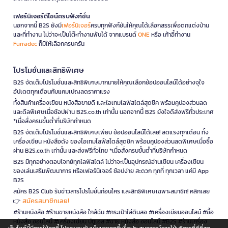
เฟอร์นิเจอร์ดีไซน์ครบฟังก์ชั่น
นอกจากนี้ B2S ยังมี
เฟอร์นิเจอร์
ครบทุกฟังก์ชันให้คุณได้เลือกสรรเพื่อตกแต่งบ้าน
และที่ทำงาน ไม่ว่าจะเป็นโต๊ะทำงานพับได้ จากแบรนด์
ONE
หรือ เก้าอี้ทำงาน
Furradec
ก็มีให้เลือกครบครัน
โปรโมชั่นและสิทธิพิเศษ
B2S จัดเต็มโปรโมชั่นและสิทธิพิเศษมากมายให้คุณเลือกช้อปออนไลน์ได้อย่างจุใจ
อัปเดตทุกเดือนกับแคมเปญลดราคาแรง
ทั้งสินค้าเครื่องเขียน หนังสือขายดี และไอเทมไลฟ์สไตล์สุดชิค พร้อมคูปองส่วนลด
และดีลพิเศษเมื่อช้อปผ่าน B2S.co.th เท่านั้น นอกจากนี้ B2S ยังใจดีส่งฟรีทั่วประเทศ
*เมื่อสั่งครบขั้นต่ำที่บริษัทกำหนด
B2S จัดเต็มโปรโมชั่นและสิทธิพิเศษเพียบ ช้อปออนไลน์ได้เลย! ลดแรงทุกเดือน ทั้ง
เครื่องเขียน หนังสือดัง ของไอเทมไลฟ์สไตล์สุดชิค พร้อมคูปองส่วนลดพิเศษเมื่อซื้อ
ผ่าน B2S.co.th เท่านั้น และส่งฟรีทั่วไทย *เมื่อสั่งครบขั้นต่ำที่บริษัทกำหนด
B2S มีทุกอย่างตอบโจทย์ทุกไลฟ์สไตล์ ไม่ว่าจะเป็นอุปกรณ์อ่านเขียน เครื่องเขียน
ของเล่นเสริมพัฒนาการ หรือเฟอร์นิเจอร์ ช้อปง่าย สะดวก ทุกที่ ทุกเวลา แค่มี App
B2S
สมัคร B2S Club รับข่าวสารโปรโมชั่นก่อนใคร และสิทธิพิเศษเฉพาะสมาชิก! คลิกเลย
สมัครสมาชิกเลย!
👉
#ร้านหนังสือ #ร้านขายหนังสือ ใกล้ฉัน #กระเป๋าใส่ดินสอ #เครื่องเขียนออนไลน์ #ซื้อ
หนังสือ ออนไลน์ #เครื่องเขียน บีทูเอส #ขาย หนังสือ ออนไลน์ #B2S #ร้านเครื่อง