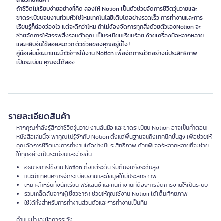
เกี่ยวกับสินค้า
ถ้าชีวิตไม่เรียบง่ายอย่างที่คิด ลองให้ Notion เป็นตัวช่วยจัดการชีวิตวุ่นวายและ
ขาดระเบียบจนงานท่วมหัวใช่ไหมเทคโนโลยีเติบโตอย่างรวดเร็ว การทํางานและการ
เรียนรู้ก็ต้องว่องไว แต่จะดีกว่าไหม ถ้าไม่ต้องจัดการทุกสิ่งด้วยตัวเองNotion จะ
ช่วยจัดการให้สรรพสิ่งรอบตัวคุณ เป็นระเบียบเรียบร้อย ด้วยเครื่องมือหลากหลาย
และหยิบจับใช้สอยสะดวก ตัวช่วยของคุณอยู่นี่ไง !
คู่มือเล่มนี้จะมาแนะนำวิธีการใช้งาน Notion เพื่อจัดการชีวิตอย่างมีประสิทธิภาพ
เป็นระเบียบ คุณจะได้ลอง
รายละเอียดสินค้า
หากคุณกำลังรู้สึกว่าชีวิตวุ่นวาย งานล้นมือ และขาดระเบียบ Notion อาจเป็นคำตอบ!
หนังสือเล่มนี้จะพาคุณไปรู้จักกับ Notion ตั้งแต่พื้นฐานจนถึงเทคนิคขั้นสูง เพื่อช่วยให้
คุณจัดการชีวิตและการทำงานได้อย่างมีประสิทธิภาพ ด้วยฟีเจอร์หลากหลายที่จะช่วย
ให้ทุกอย่างเป็นระเบียบและง่ายขึ้น
อธิบายการใช้งาน Notion ตั้งแต่ระดับเริ่มต้นจนถึงระดับสูง
แนะนำเทคนิคการจัดระเบียบงานและข้อมูลให้มีประสิทธิภาพ
เหมาะสำหรับทั้งนักเรียน ฟรีแลนซ์ และคนทำงานที่ต้องการจัดการงานให้เป็นระบบ
รวมเคล็ดลับจากผู้เชี่ยวชาญ ช่วยให้คุณใช้งาน Notion ได้เต็มศักยภาพ
ใช้ได้ทั้งสำหรับการทำงานส่วนตัวและการทำงานเป็นทีม
คำแนะนำและข้อควรระวัง