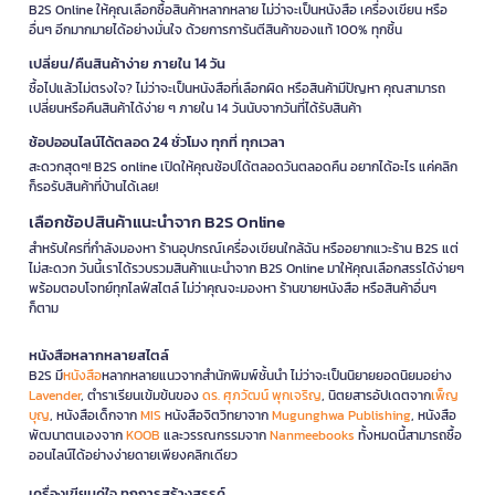
B2S Online ให้คุณเลือกซื้อสินค้าหลากหลาย ไม่ว่าจะเป็นหนังสือ เครื่องเขียน หรือ
อื่นๆ อีกมากมายได้อย่างมั่นใจ ด้วยการการันตีสินค้าของแท้ 100% ทุกชิ้น
เปลี่ยน/คืนสินค้าง่าย ภายใน 14 วัน
ซื้อไปแล้วไม่ตรงใจ? ไม่ว่าจะเป็นหนังสือที่เลือกผิด หรือสินค้ามีปัญหา คุณสามารถ
เปลี่ยนหรือคืนสินค้าได้ง่าย ๆ ภายใน 14 วันนับจากวันที่ได้รับสินค้า
ช้อปออนไลน์ได้ตลอด 24 ชั่วโมง ทุกที่ ทุกเวลา
สะดวกสุดๆ! B2S online เปิดให้คุณช้อปได้ตลอดวันตลอดคืน อยากได้อะไร แค่คลิก
ก็รอรับสินค้าที่บ้านได้เลย!
เลือกช้อปสินค้าแนะนำจาก B2S Online
สำหรับใครที่กำลังมองหา ร้านอุปกรณ์เครื่องเขียนใกล้ฉัน หรืออยากแวะร้าน B2S แต่
ไม่สะดวก วันนี้เราได้รวบรวมสินค้าแนะนำจาก B2S Online มาให้คุณเลือกสรรได้ง่ายๆ
พร้อมตอบโจทย์ทุกไลฟ์สไตล์ ไม่ว่าคุณจะมองหา ร้านขายหนังสือ หรือสินค้าอื่นๆ
ก็ตาม
หนังสือหลากหลายสไตล์
B2S มี
หนังสือ
หลากหลายแนวจากสำนักพิมพ์ชั้นนำ ไม่ว่าจะเป็นนิยายยอดนิยมอย่าง
Lavender
, ตำราเรียนเข้มข้นของ
ดร. ศุภวัฒน์ พุกเจริญ
, นิตยสารอัปเดตจาก
เพ็ญ
บุญ
, หนังสือเด็กจาก
MIS
หนังสือจิตวิทยาจาก
Mugunghwa Publishing
, หนังสือ
พัฒนาตนเองจาก
KOOB
และวรรณกรรมจาก
Nanmeebooks
ทั้งหมดนี้สามารถซื้อ
ออนไลน์ได้อย่างง่ายดายเพียงคลิกเดียว
เครื่องเขียนคู่ใจ ทุกการสร้างสรรค์