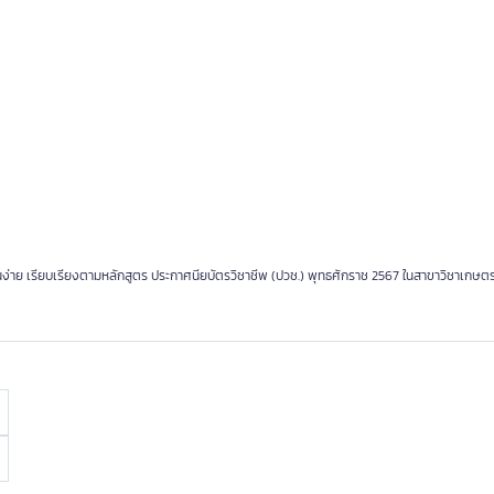
 อ่านง่าย เรียบเรียงตามหลักสูตร ประกาศนียบัตรวิชาชีพ (ปวช.) พุทธศักราช 2567 ในสาขาวิชาเกษ