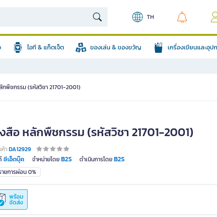
TH
อ
ไอที & แก็ตเจ็ต
ของเล่น & ของขวัญ
เครื่องเขียนและอุ
ลักพืชกรรม (รหัสวิชา 21701-2001)
ังสือ หลักพืชกรรม (รหัสวิชา 21701-2001)
นค้า
DA12929
ซีเอ็ดบุ๊ค
B2S
B2S
์
จำหน่ายโดย
ดำเนินการโดย
มรายการผ่อน 0%
พร้อม
จัดส่ง