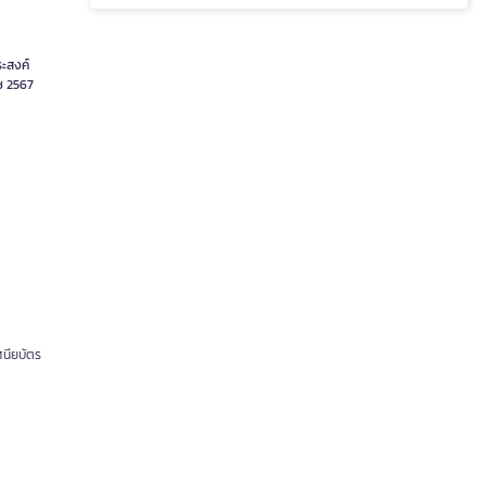
ระสงค์
ช 2567
ศนียบัตร