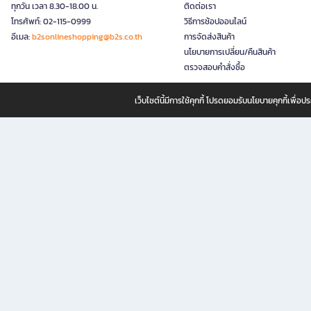
ทุกวัน เวลา 8.30-18.00 น.
ติดต่อเรา
โทรศัพท์: 02-115-0999
วิธีการช้อปออนไลน์
อีเมล:
b2sonlineshopping@b2s.co.th
การจัดส่งสินค้า
นโยบายการเปลี่ยน/คืนสินค้า
ตรวจสอบคำสั่งซื้อ
เว็บไซต์นี้มีการใช้คุกกี้ โปรดยอมรับนโยบายคุกกี้เพื่
B2S ธุรกิจในเครือ เซ็นทรัล รีเทล คอร์ปอเรชั่น จำกัด (มหาชน)
B2S Online แหล่งรวมหนังสือ เครื่องเขียน และแรงบันดาลใจสำหรับ
B2S Online คือร้านหนังสือและเครื่องเขียนออนไลน์ที่ครบครัน ตอบโจทย์คนรักการอ่านและงานเ