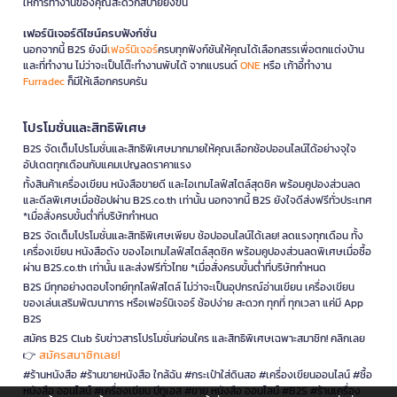
ให้การทำงานของคุณสะดวกสบายยิ่งขึ้น
เฟอร์นิเจอร์ดีไซน์ครบฟังก์ชั่น
นอกจากนี้ B2S ยังมี
เฟอร์นิเจอร์
ครบทุกฟังก์ชันให้คุณได้เลือกสรรเพื่อตกแต่งบ้าน
และที่ทำงาน ไม่ว่าจะเป็นโต๊ะทำงานพับได้ จากแบรนด์
ONE
หรือ เก้าอี้ทำงาน
Furradec
ก็มีให้เลือกครบครัน
โปรโมชั่นและสิทธิพิเศษ
B2S จัดเต็มโปรโมชั่นและสิทธิพิเศษมากมายให้คุณเลือกช้อปออนไลน์ได้อย่างจุใจ
อัปเดตทุกเดือนกับแคมเปญลดราคาแรง
ทั้งสินค้าเครื่องเขียน หนังสือขายดี และไอเทมไลฟ์สไตล์สุดชิค พร้อมคูปองส่วนลด
และดีลพิเศษเมื่อช้อปผ่าน B2S.co.th เท่านั้น นอกจากนี้ B2S ยังใจดีส่งฟรีทั่วประเทศ
*เมื่อสั่งครบขั้นต่ำที่บริษัทกำหนด
B2S จัดเต็มโปรโมชั่นและสิทธิพิเศษเพียบ ช้อปออนไลน์ได้เลย! ลดแรงทุกเดือน ทั้ง
เครื่องเขียน หนังสือดัง ของไอเทมไลฟ์สไตล์สุดชิค พร้อมคูปองส่วนลดพิเศษเมื่อซื้อ
ผ่าน B2S.co.th เท่านั้น และส่งฟรีทั่วไทย *เมื่อสั่งครบขั้นต่ำที่บริษัทกำหนด
B2S มีทุกอย่างตอบโจทย์ทุกไลฟ์สไตล์ ไม่ว่าจะเป็นอุปกรณ์อ่านเขียน เครื่องเขียน
ของเล่นเสริมพัฒนาการ หรือเฟอร์นิเจอร์ ช้อปง่าย สะดวก ทุกที่ ทุกเวลา แค่มี App
B2S
สมัคร B2S Club รับข่าวสารโปรโมชั่นก่อนใคร และสิทธิพิเศษเฉพาะสมาชิก! คลิกเลย
สมัครสมาชิกเลย!
👉
#ร้านหนังสือ #ร้านขายหนังสือ ใกล้ฉัน #กระเป๋าใส่ดินสอ #เครื่องเขียนออนไลน์ #ซื้อ
หนังสือ ออนไลน์ #เครื่องเขียน บีทูเอส #ขาย หนังสือ ออนไลน์ #B2S #ร้านเครื่อง