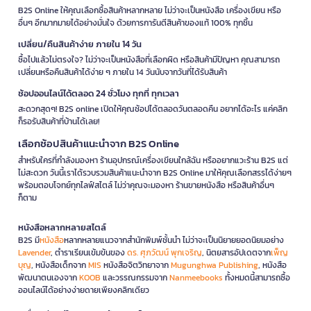
B2S Online ให้คุณเลือกซื้อสินค้าหลากหลาย ไม่ว่าจะเป็นหนังสือ เครื่องเขียน หรือ
อื่นๆ อีกมากมายได้อย่างมั่นใจ ด้วยการการันตีสินค้าของแท้ 100% ทุกชิ้น
เปลี่ยน/คืนสินค้าง่าย ภายใน 14 วัน
ซื้อไปแล้วไม่ตรงใจ? ไม่ว่าจะเป็นหนังสือที่เลือกผิด หรือสินค้ามีปัญหา คุณสามารถ
เปลี่ยนหรือคืนสินค้าได้ง่าย ๆ ภายใน 14 วันนับจากวันที่ได้รับสินค้า
ช้อปออนไลน์ได้ตลอด 24 ชั่วโมง ทุกที่ ทุกเวลา
สะดวกสุดๆ! B2S online เปิดให้คุณช้อปได้ตลอดวันตลอดคืน อยากได้อะไร แค่คลิก
ก็รอรับสินค้าที่บ้านได้เลย!
เลือกช้อปสินค้าแนะนำจาก B2S Online
สำหรับใครที่กำลังมองหา ร้านอุปกรณ์เครื่องเขียนใกล้ฉัน หรืออยากแวะร้าน B2S แต่
ไม่สะดวก วันนี้เราได้รวบรวมสินค้าแนะนำจาก B2S Online มาให้คุณเลือกสรรได้ง่ายๆ
พร้อมตอบโจทย์ทุกไลฟ์สไตล์ ไม่ว่าคุณจะมองหา ร้านขายหนังสือ หรือสินค้าอื่นๆ
ก็ตาม
หนังสือหลากหลายสไตล์
B2S มี
หนังสือ
หลากหลายแนวจากสำนักพิมพ์ชั้นนำ ไม่ว่าจะเป็นนิยายยอดนิยมอย่าง
Lavender
, ตำราเรียนเข้มข้นของ
ดร. ศุภวัฒน์ พุกเจริญ
, นิตยสารอัปเดตจาก
เพ็ญ
บุญ
, หนังสือเด็กจาก
MIS
หนังสือจิตวิทยาจาก
Mugunghwa Publishing
, หนังสือ
พัฒนาตนเองจาก
KOOB
และวรรณกรรมจาก
Nanmeebooks
ทั้งหมดนี้สามารถซื้อ
ออนไลน์ได้อย่างง่ายดายเพียงคลิกเดียว