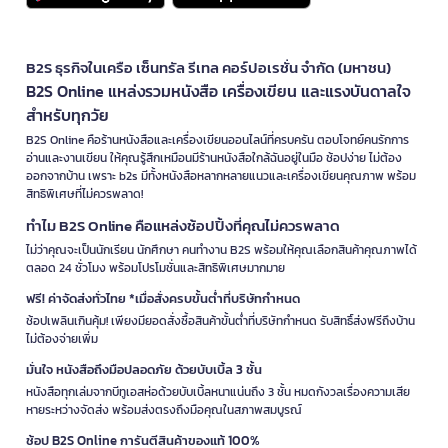
B2S ธุรกิจในเครือ เซ็นทรัล รีเทล คอร์ปอเรชั่น จำกัด (มหาชน)
B2S Online แหล่งรวมหนังสือ เครื่องเขียน และแรงบันดาลใจ
สำหรับทุกวัย
B2S Online คือร้านหนังสือและเครื่องเขียนออนไลน์ที่ครบครัน ตอบโจทย์คนรักการ
อ่านและงานเขียน ให้คุณรู้สึกเหมือนมีร้านหนังสือใกล้ฉันอยู่ในมือ ช้อปง่าย ไม่ต้อง
ออกจากบ้าน เพราะ b2s มีทั้งหนังสือหลากหลายแนวและเครื่องเขียนคุณภาพ พร้อม
สิทธิพิเศษที่ไม่ควรพลาด!
ทำไม B2S Online คือแหล่งช้อปปิ้งที่คุณไม่ควรพลาด
ไม่ว่าคุณจะเป็นนักเรียน นักศึกษา คนทำงาน B2S พร้อมให้คุณเลือกสินค้าคุณภาพได้
ตลอด 24 ชั่วโมง พร้อมโปรโมชั่นและสิทธิพิเศษมากมาย
ฟรี! ค่าจัดส่งทั่วไทย *เมื่อสั่งครบขั้นต่ำที่บริษัทกำหนด
ช้อปเพลินเกินคุ้ม! เพียงมียอดสั่งซื้อสินค้าขั้นต่ำที่บริษัทกำหนด รับสิทธิ์ส่งฟรีถึงบ้าน
ไม่ต้องจ่ายเพิ่ม
มั่นใจ หนังสือถึงมือปลอดภัย ด้วยบับเบิ้ล 3 ชั้น
หนังสือทุกเล่มจากบีทูเอสห่อด้วยบับเบิ้ลหนาแน่นถึง 3 ชั้น หมดกังวลเรื่องความเสีย
หายระหว่างจัดส่ง พร้อมส่งตรงถึงมือคุณในสภาพสมบูรณ์
ช้อป B2S Online การันตีสินค้าของแท้ 100%