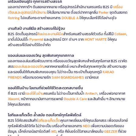
เครื่องเขียนคู่ใจ ทุกการสร้างสรรค์
มองหาปากกาดีๆ ดินสอหลากหลาย หรืออุปกรณ์สำนักงานครบครัน B2S มี
เครื่อง
เขียนและอุปกรณ์สำนักงาน
ให้เลือกมากมาย ตั้งแต่ปากกาลูกลื่น
Parker
ชุดดินสอกด
Rotring
ไปจนถึงกระดาษถ่ายเอกสาร
DOUBLE A
ให้คุณเลือกใช้ได้อย่างจุใจ
งานศิลป์ งานฝีมือ สร้างสรรค์ไม่รู้จบ
B2S จัดเต็มอุปกรณ์
ศิลปะและงานฝีมือ
สำหรับคนสร้างสรรค์ตัวจริง ทั้งสีไม้
Colleen
,
ขาตั้งไม้บนโต๊ะ
Pyramid
และอุปกรณ์ DIY ต่างๆ จาก
MONT MARTE
ให้คุณ
สร้างสรรค์ได้อย่างไร้ขีดจำกัด
ของเล่นและของขวัญ สุดพิเศษทุกเทศกาล
มองหาของเล่นเสริมพัฒนาการ หรือของขวัญสุดพิเศษสำหรับทุกโอกาส B2S เราคัด
สรร
ของเล่นและของขวัญ
หลากหลายสไตล์ เหมาะสำหรับทุกเพศทุกวัย สร้างความสุข
และรอยยิ้มให้กับคนพิเศษของคุณ ไม่ว่าจะเป็น กระเป๋าเก็บอุณหภูมิ
KAKAO
FRIENDS
หรือเกมจดหมายรัก
SIAM BOARDGAMES
เรามีครบ!
ของใช้ในบ้าน ไอเทมที่ช่วยให้ชีวิตสะดวกสบายขึ้น
ที่ B2S เรามี
ของใช้ในบ้าน
ครบครัน ไม่ว่าจะเป็นกาต้มน้ำ
Anitech
, เครื่องฟอกอากาศ
Xiaomi
, หน้ากากอนามัยทางการแพทย์
Double A Care
และสินค้าอื่น ๆ อีกมากมาย
ให้คุณเลือกสรร
ไอทีและแก็ดเจ็ต ล้ำสมัย ตอบโจทย์ทุกไลฟ์สไตล์
B2S ได้คัดสรรสินค้า
ไอทีและแก็ดเจ็ต
คุณภาพเยี่ยมมาให้คุณเลือกสรร เพื่อตอบโจทย์
ทุกไลฟ์สไตล์ดิจิทัล ไม่ว่าจะเป็น เครื่องทำลายเอกสาร
NEO
เพื่อความปลอดภัยของ
ข้อมูล, เอ็กซ์เทอนัลฮาร์ดดิสก์
WD
, หรือ คีย์บอร์ดไร้สายเมาส์คอมโบ
GEEZER
ที่ช่วย