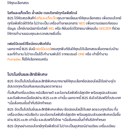
ให้คุณเลือกสรร
ไอทีและแก็ดเจ็ต ล้ำสมัย ตอบโจทย์ทุกไลฟ์สไตล์
B2S ได้คัดสรรสินค้า
ไอทีและแก็ดเจ็ต
คุณภาพเยี่ยมมาให้คุณเลือกสรร เพื่อตอบโจทย์
ทุกไลฟ์สไตล์ดิจิทัล ไม่ว่าจะเป็น เครื่องทำลายเอกสาร
NEO
เพื่อความปลอดภัยของ
ข้อมูล, เอ็กซ์เทอนัลฮาร์ดดิสก์
WD
, หรือ คีย์บอร์ดไร้สายเมาส์คอมโบ
GEEZER
ที่ช่วย
ให้การทำงานของคุณสะดวกสบายยิ่งขึ้น
เฟอร์นิเจอร์ดีไซน์ครบฟังก์ชั่น
นอกจากนี้ B2S ยังมี
เฟอร์นิเจอร์
ครบทุกฟังก์ชันให้คุณได้เลือกสรรเพื่อตกแต่งบ้าน
และที่ทำงาน ไม่ว่าจะเป็นโต๊ะทำงานพับได้ จากแบรนด์
ONE
หรือ เก้าอี้ทำงาน
Furradec
ก็มีให้เลือกครบครัน
โปรโมชั่นและสิทธิพิเศษ
B2S จัดเต็มโปรโมชั่นและสิทธิพิเศษมากมายให้คุณเลือกช้อปออนไลน์ได้อย่างจุใจ
อัปเดตทุกเดือนกับแคมเปญลดราคาแรง
ทั้งสินค้าเครื่องเขียน หนังสือขายดี และไอเทมไลฟ์สไตล์สุดชิค พร้อมคูปองส่วนลด
และดีลพิเศษเมื่อช้อปผ่าน B2S.co.th เท่านั้น นอกจากนี้ B2S ยังใจดีส่งฟรีทั่วประเทศ
*เมื่อสั่งครบขั้นต่ำที่บริษัทกำหนด
B2S จัดเต็มโปรโมชั่นและสิทธิพิเศษเพียบ ช้อปออนไลน์ได้เลย! ลดแรงทุกเดือน ทั้ง
เครื่องเขียน หนังสือดัง ของไอเทมไลฟ์สไตล์สุดชิค พร้อมคูปองส่วนลดพิเศษเมื่อซื้อ
ผ่าน B2S.co.th เท่านั้น และส่งฟรีทั่วไทย *เมื่อสั่งครบขั้นต่ำที่บริษัทกำหนด
B2S มีทุกอย่างตอบโจทย์ทุกไลฟ์สไตล์ ไม่ว่าจะเป็นอุปกรณ์อ่านเขียน เครื่องเขียน