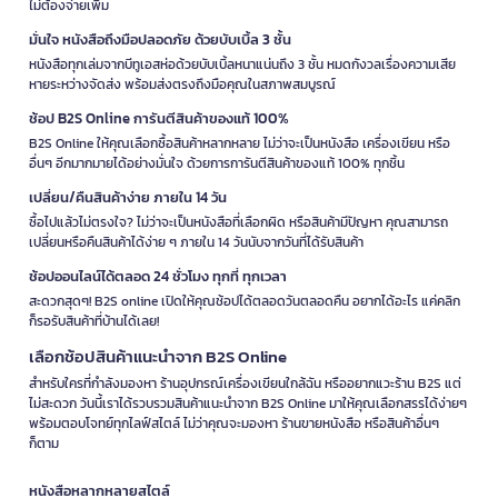
ไม่ต้องจ่ายเพิ่ม
มั่นใจ หนังสือถึงมือปลอดภัย ด้วยบับเบิ้ล 3 ชั้น
หนังสือทุกเล่มจากบีทูเอสห่อด้วยบับเบิ้ลหนาแน่นถึง 3 ชั้น หมดกังวลเรื่องความเสีย
หายระหว่างจัดส่ง พร้อมส่งตรงถึงมือคุณในสภาพสมบูรณ์
ช้อป B2S Online การันตีสินค้าของแท้ 100%
B2S Online ให้คุณเลือกซื้อสินค้าหลากหลาย ไม่ว่าจะเป็นหนังสือ เครื่องเขียน หรือ
อื่นๆ อีกมากมายได้อย่างมั่นใจ ด้วยการการันตีสินค้าของแท้ 100% ทุกชิ้น
เปลี่ยน/คืนสินค้าง่าย ภายใน 14 วัน
ซื้อไปแล้วไม่ตรงใจ? ไม่ว่าจะเป็นหนังสือที่เลือกผิด หรือสินค้ามีปัญหา คุณสามารถ
เปลี่ยนหรือคืนสินค้าได้ง่าย ๆ ภายใน 14 วันนับจากวันที่ได้รับสินค้า
ช้อปออนไลน์ได้ตลอด 24 ชั่วโมง ทุกที่ ทุกเวลา
สะดวกสุดๆ! B2S online เปิดให้คุณช้อปได้ตลอดวันตลอดคืน อยากได้อะไร แค่คลิก
ก็รอรับสินค้าที่บ้านได้เลย!
เลือกช้อปสินค้าแนะนำจาก B2S Online
สำหรับใครที่กำลังมองหา ร้านอุปกรณ์เครื่องเขียนใกล้ฉัน หรืออยากแวะร้าน B2S แต่
ไม่สะดวก วันนี้เราได้รวบรวมสินค้าแนะนำจาก B2S Online มาให้คุณเลือกสรรได้ง่ายๆ
พร้อมตอบโจทย์ทุกไลฟ์สไตล์ ไม่ว่าคุณจะมองหา ร้านขายหนังสือ หรือสินค้าอื่นๆ
ก็ตาม
หนังสือหลากหลายสไตล์