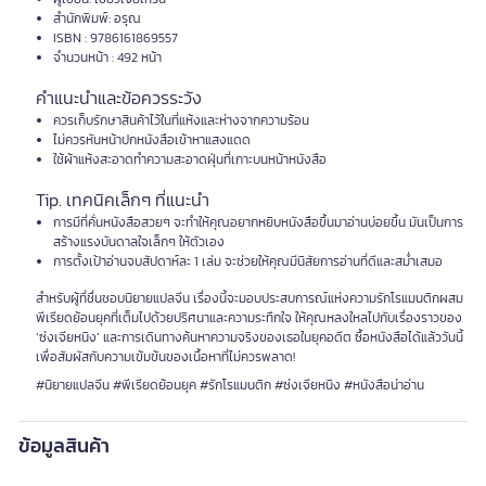
สำนักพิมพ์: อรุณ
ISBN : 9786161869557
จำนวนหน้า : 492 หน้า
คำแนะนำและข้อควรระวัง
ควรเก็บรักษาสินค้าไว้ในที่แห้งและห่างจากความร้อน
ไม่ควรหันหน้าปกหนังสือเข้าหาแสงแดด
ใช้ผ้าแห้งสะอาดทำความสะอาดฝุ่นที่เกาะบนหน้าหนังสือ
Tip. เทคนิคเล็กๆ ที่แนะนำ
การมีที่คั่นหนังสือสวยๆ จะทำให้คุณอยากหยิบหนังสือขึ้นมาอ่านบ่อยขึ้น มันเป็นการ
สร้างแรงบันดาลใจเล็กๆ ให้ตัวเอง
การตั้งเป้าอ่านจบสัปดาห์ละ 1 เล่ม จะช่วยให้คุณมีนิสัยการอ่านที่ดีและสม่ำเสมอ
สำหรับผู้ที่ชื่นชอบนิยายแปลจีน เรื่องนี้จะมอบประสบการณ์แห่งความรักโรแมนติกผสม
พีเรียดย้อนยุคที่เต็มไปด้วยปริศนาและความระทึกใจ ให้คุณหลงใหลไปกับเรื่องราวของ
‘ซ่งเจียหนิง’ และการเดินทางค้นหาความจริงของเธอในยุคอดีต ซื้อหนังสือได้แล้ววันนี้
เพื่อสัมผัสกับความเข้มข้นของเนื้อหาที่ไม่ควรพลาด!
#นิยายแปลจีน #พีเรียดย้อนยุค #รักโรแมนติก #ซ่งเจียหนิง #หนังสือน่าอ่าน
ข้อมูลสินค้า