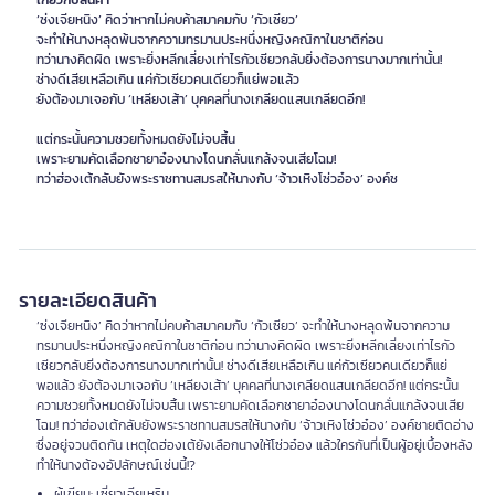
เกี่ยวกับสินค้า
‘ซ่งเจียหนิง’ คิดว่าหากไม่คบค้าสมาคมกับ ‘กัวเซียว’
จะทำให้นางหลุดพ้นจากความทรมานประหนึ่งหญิงคณิกาในชาติก่อน
ทว่านางคิดผิด เพราะยิ่งหลีกเลี่ยงเท่าไรกัวเซียวกลับยิ่งต้องการนางมากเท่านั้น!
ช่างดีเสียเหลือเกิน แค่กัวเซียวคนเดียวก็แย่พอแล้ว
ยังต้องมาเจอกับ ‘เหลียงเส้า’ บุคคลที่นางเกลียดแสนเกลียดอีก!
แต่กระนั้นความซวยทั้งหมดยังไม่จบสิ้น
เพราะยามคัดเลือกชายาอ๋องนางโดนกลั่นแกล้งจนเสียโฉม!
ทว่าฮ่องเต้กลับยังพระราชทานสมรสให้นางกับ ‘จ้าวเหิงโซ่วอ๋อง’ องค์ช
รายละเอียดสินค้า
‘ซ่งเจียหนิง’ คิดว่าหากไม่คบค้าสมาคมกับ ‘กัวเซียว’ จะทำให้นางหลุดพ้นจากความ
ทรมานประหนึ่งหญิงคณิกาในชาติก่อน ทว่านางคิดผิด เพราะยิ่งหลีกเลี่ยงเท่าไรกัว
เซียวกลับยิ่งต้องการนางมากเท่านั้น! ช่างดีเสียเหลือเกิน แค่กัวเซียวคนเดียวก็แย่
พอแล้ว ยังต้องมาเจอกับ ‘เหลียงเส้า’ บุคคลที่นางเกลียดแสนเกลียดอีก! แต่กระนั้น
ความซวยทั้งหมดยังไม่จบสิ้น เพราะยามคัดเลือกชายาอ๋องนางโดนกลั่นแกล้งจนเสีย
โฉม! ทว่าฮ่องเต้กลับยังพระราชทานสมรสให้นางกับ ‘จ้าวเหิงโซ่วอ๋อง’ องค์ชายติดอ่าง
ซึ่งอยู่จวนติดกัน เหตุใดฮ่องเต้ยังเลือกนางให้โซ่วอ๋อง แล้วใครกันที่เป็นผู้อยู่เบื้องหลัง
ทำให้นางต้องอัปลักษณ์เช่นนี้!?
ผู้เขียน: เซี่ยวเจียเหริน