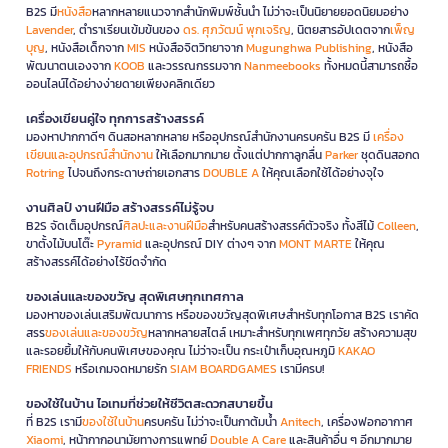
B2S มี
หนังสือ
หลากหลายแนวจากสำนักพิมพ์ชั้นนำ ไม่ว่าจะเป็นนิยายยอดนิยมอย่าง
Lavender
, ตำราเรียนเข้มข้นของ
ดร. ศุภวัฒน์ พุกเจริญ
, นิตยสารอัปเดตจาก
เพ็ญ
บุญ
, หนังสือเด็กจาก
MIS
หนังสือจิตวิทยาจาก
Mugunghwa Publishing
, หนังสือ
พัฒนาตนเองจาก
KOOB
และวรรณกรรมจาก
Nanmeebooks
ทั้งหมดนี้สามารถซื้อ
ออนไลน์ได้อย่างง่ายดายเพียงคลิกเดียว
เครื่องเขียนคู่ใจ ทุกการสร้างสรรค์
มองหาปากกาดีๆ ดินสอหลากหลาย หรืออุปกรณ์สำนักงานครบครัน B2S มี
เครื่อง
เขียนและอุปกรณ์สำนักงาน
ให้เลือกมากมาย ตั้งแต่ปากกาลูกลื่น
Parker
ชุดดินสอกด
Rotring
ไปจนถึงกระดาษถ่ายเอกสาร
DOUBLE A
ให้คุณเลือกใช้ได้อย่างจุใจ
งานศิลป์ งานฝีมือ สร้างสรรค์ไม่รู้จบ
B2S จัดเต็มอุปกรณ์
ศิลปะและงานฝีมือ
สำหรับคนสร้างสรรค์ตัวจริง ทั้งสีไม้
Colleen
,
ขาตั้งไม้บนโต๊ะ
Pyramid
และอุปกรณ์ DIY ต่างๆ จาก
MONT MARTE
ให้คุณ
สร้างสรรค์ได้อย่างไร้ขีดจำกัด
ของเล่นและของขวัญ สุดพิเศษทุกเทศกาล
มองหาของเล่นเสริมพัฒนาการ หรือของขวัญสุดพิเศษสำหรับทุกโอกาส B2S เราคัด
สรร
ของเล่นและของขวัญ
หลากหลายสไตล์ เหมาะสำหรับทุกเพศทุกวัย สร้างความสุข
และรอยยิ้มให้กับคนพิเศษของคุณ ไม่ว่าจะเป็น กระเป๋าเก็บอุณหภูมิ
KAKAO
FRIENDS
หรือเกมจดหมายรัก
SIAM BOARDGAMES
เรามีครบ!
ของใช้ในบ้าน ไอเทมที่ช่วยให้ชีวิตสะดวกสบายขึ้น
ที่ B2S เรามี
ของใช้ในบ้าน
ครบครัน ไม่ว่าจะเป็นกาต้มน้ำ
Anitech
, เครื่องฟอกอากาศ
Xiaomi
, หน้ากากอนามัยทางการแพทย์
Double A Care
และสินค้าอื่น ๆ อีกมากมาย