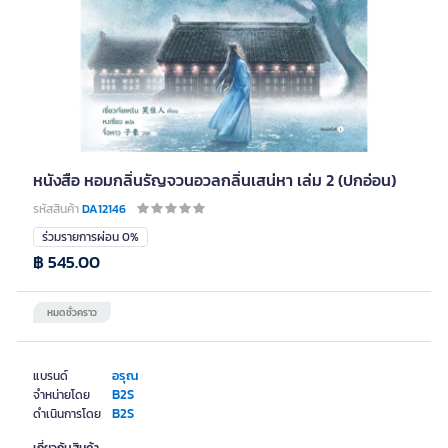
หนังสือ หอมกลิ่นรัญจวนอวลกลิ่นเสน่หา เล่ม 2 (ปกอ่อน)
รหัสสินค้า
DA12146
ร่วมรายการผ่อน 0%
฿ 545.00
หมดชั่วคราว
อรุณ
แบรนด์
B2S
จำหน่ายโดย
B2S
ดำเนินการโดย