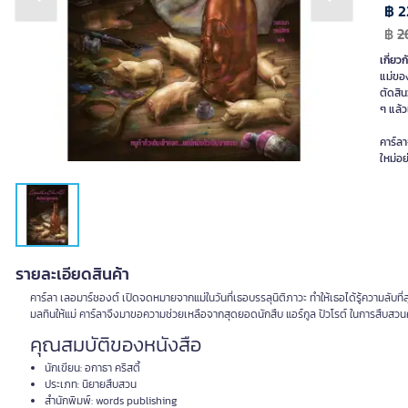
Previous slide
Next slide
฿ 2
฿
2
เกี่ยวก
แม่ของ
ตัดสิน
ๆ แล้วเ
คาร์ลา
ใหม่อย
รายละเอียดสินค้า
คาร์ลา เลอมาร์ชองต์ เปิดจดหมายจากแม่ในวันที่เธอบรรลุนิติภาวะ ทำให้เธอได้รู้ความลับที่สุดใ
มลทินให้แม่ คาร์ลาจึงมาขอความช่วยเหลือจากสุดยอดนักสืบ แอร์กูล ปัวโรต์ ในการสืบสวนคด
คุณสมบัติของหนังสือ
นักเขียน: อกาธา คริสตี้
ประเภท: นิยายสืบสวน
สำนักพิมพ์: words publishing