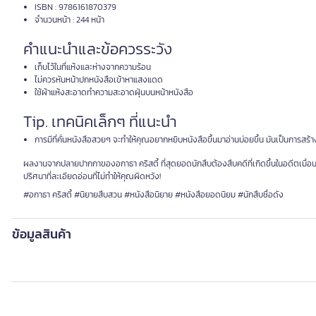
ISBN : 9786161870379
จำนวนหน้า : 244 หน้า
คำแนะนำและข้อควรระวัง
เก็บไว้ในที่แห้งและห่างจากความร้อน
ไม่ควรหันหน้าปกหนังสือเข้าหาแสงแดด
ใช้ผ้าแห้งสะอาดทำความสะอาดฝุ่นบนหน้าหนังสือ
Tip. เทคนิคเล็กๆ ที่แนะนำ
การมีที่คั่นหนังสือสวยๆ จะทำให้คุณอยากหยิบหนังสือขึ้นมาอ่านบ่อยขึ้น มันเป็นการสร้
ผลงานจากปลายปากกาของอกาธา คริสตี้ ที่สุดยอดนักสืบต้องสืบคดีที่เกิดขึ้นในอดีตเมื่
ปริศนาที่ละเอียดอ่อนที่ไม่ทำให้คุณผิดหวัง!
#อกาธา คริสตี้ #นิยายสืบสวน #หนังสือนิยาย #หนังสือยอดนิยม #นักสืบชื่อดัง
ข้อมูลสินค้า