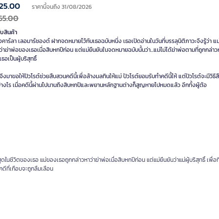
25.00
ราคานี้จนถึง 31/08/2026
65.00
ับสินค้า
คาร์ลา เลอมาร์ชองต์ ฝากจดหมายไว้กับเธอฉบับหนึ่ง เธอเปิดอ่านในวันที่บรรลุนิติภาวะจึงรู้ว่า แ
ว่าฆ่าพ่อของเธอเมื่อสิบหกปีก่อน แต่แม่ยืนยันในจดหมายฉบับนั้นว่า...แม่ไม่ได้ฆ่าพ่อตามที่ถูกกล่า
ธอเป็นผู้บริสุทธิ์
จึงมาขอให้ปัวโรต์ช่วยสืบสวนคดีนี้เพื่อล้างมลทินให้แม่ ปัวโรต์ยอมรับทำคดีนี้ให้ แต่ปัวโรต์จะมีวิธีส
่างไร เมื่อคดีนี้ผ่านไปนานถึงสิบหกปีและพยานหลักฐานต่างก็สูญหายไปหมดแล้ว อีกทั้งผู้ต้อ
นชีวิตของเธอ แม่ของเธอถูกกล่าวหาว่าฆ่าพ่อเมื่อสิบหกปีก่อน แต่แม่ยืนยันว่าแม่ผู้บริสุทธิ์ เพื่อที
ีที่เกือบจะถูกลืมเลือน