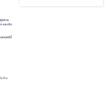
ม่ถูกศาล
วหา และจริง
ืบสวนคดีนี้
่จะล้าง