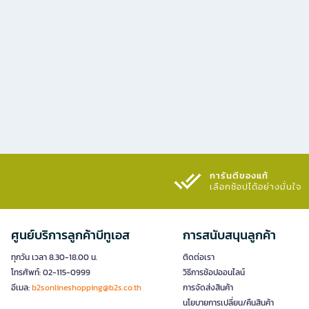
การันตีของแท้
เลือกช้อปได้อย่างมั่นใจ​
ศูนย์บริการลูกค้าบีทูเอส
การสนับสนุนลูกค้า
ทุกวัน เวลา 8.30-18.00 น.
ติดต่อเรา
โทรศัพท์: 02-115-0999
วิธีการช้อปออนไลน์
อีเมล:
b2sonlineshopping@b2s.co.th
การจัดส่งสินค้า
นโยบายการเปลี่ยน/คืนสินค้า