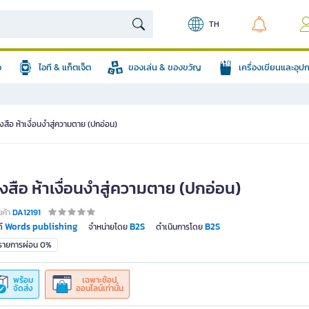
TH
อ
ไอที & แก็ตเจ็ต
ของเล่น & ของขวัญ
เครื่องเขียนและอุ
งสือ ห้าเงื่อนงำสู่ความตาย (ปกอ่อน)
งสือ ห้าเงื่อนงำสู่ความตาย (ปกอ่อน)
นค้า
DA12191
Words publishing
B2S
B2S
์
จำหน่ายโดย
ดำเนินการโดย
มรายการผ่อน 0%
พร้อม
เฉพาะช้อป
จัดส่ง
ออนไลน์เท่านั้น