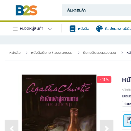
หมวดหมู่สินค้า
หนังสือ
ศิลปะและงานฝีมื
หนังสือ
หนังสือนิยาย / วรรณกรรม
นิยายสืบสวนสอบสวน
หนั
หนั
- 15 %
รหัสสิ
แบรนด
ร่ว