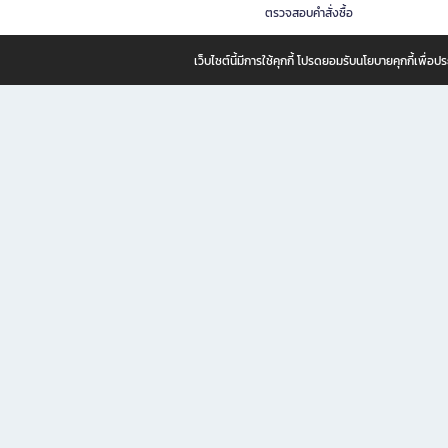
ตรวจสอบคำสั่งซื้อ
เว็บไซต์นี้มีการใช้คุกกี้ โปรดยอมรับนโยบายคุกกี้เพื่
B2S ธุรกิจในเครือ เซ็นทรัล รีเทล คอร์ปอเรชั่น จำกัด (มหาชน)
B2S Online แหล่งรวมหนังสือ เครื่องเขียน และแรงบันดาลใจสำหรับ
B2S Online คือร้านหนังสือและเครื่องเขียนออนไลน์ที่ครบครัน ตอบโจทย์คนรักการอ่านและงานเ
ทำไม B2S Online คือแหล่งช้อปปิ้งที่คุณไม่ควรพลาด
ไม่ว่าคุณจะเป็นนักเรียน นักศึกษา คนทำงาน B2S พร้อมให้คุณเลือกสินค้าคุณภาพได้ตลอด 24
ฟรี! ค่าจัดส่งทั่วไทย *เมื่อสั่งครบขั้นต่ำที่บริษัทกำหนด