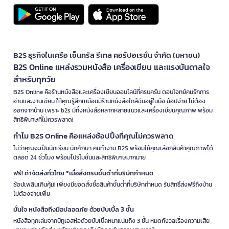
B2S ธุรกิจในเครือ เซ็นทรัล รีเทล คอร์ปอเรชั่น จำกัด (มหาชน)
B2S Online แหล่งรวมหนังสือ เครื่องเขียน และแรงบันดาลใจ
สำหรับทุกวัย
B2S Online คือร้านหนังสือและเครื่องเขียนออนไลน์ที่ครบครัน ตอบโจทย์คนรักการ
อ่านและงานเขียน ให้คุณรู้สึกเหมือนมีร้านหนังสือใกล้ฉันอยู่ในมือ ช้อปง่าย ไม่ต้อง
ออกจากบ้าน เพราะ b2s มีทั้งหนังสือหลากหลายแนวและเครื่องเขียนคุณภาพ พร้อม
สิทธิพิเศษที่ไม่ควรพลาด!
ทำไม B2S Online คือแหล่งช้อปปิ้งที่คุณไม่ควรพลาด
ไม่ว่าคุณจะเป็นนักเรียน นักศึกษา คนทำงาน B2S พร้อมให้คุณเลือกสินค้าคุณภาพได้
ตลอด 24 ชั่วโมง พร้อมโปรโมชั่นและสิทธิพิเศษมากมาย
ฟรี! ค่าจัดส่งทั่วไทย *เมื่อสั่งครบขั้นต่ำที่บริษัทกำหนด
ช้อปเพลินเกินคุ้ม! เพียงมียอดสั่งซื้อสินค้าขั้นต่ำที่บริษัทกำหนด รับสิทธิ์ส่งฟรีถึงบ้าน
ไม่ต้องจ่ายเพิ่ม
มั่นใจ หนังสือถึงมือปลอดภัย ด้วยบับเบิ้ล 3 ชั้น
หนังสือทุกเล่มจากบีทูเอสห่อด้วยบับเบิ้ลหนาแน่นถึง 3 ชั้น หมดกังวลเรื่องความเสีย