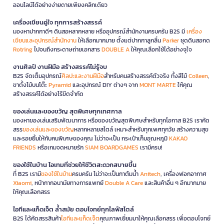
ออนไลน์ได้อย่างง่ายดายเพียงคลิกเดียว
เครื่องเขียนคู่ใจ ทุกการสร้างสรรค์
มองหาปากกาดีๆ ดินสอหลากหลาย หรืออุปกรณ์สำนักงานครบครัน B2S มี
เครื่อง
เขียนและอุปกรณ์สำนักงาน
ให้เลือกมากมาย ตั้งแต่ปากกาลูกลื่น
Parker
ชุดดินสอกด
Rotring
ไปจนถึงกระดาษถ่ายเอกสาร
DOUBLE A
ให้คุณเลือกใช้ได้อย่างจุใจ
งานศิลป์ งานฝีมือ สร้างสรรค์ไม่รู้จบ
B2S จัดเต็มอุปกรณ์
ศิลปะและงานฝีมือ
สำหรับคนสร้างสรรค์ตัวจริง ทั้งสีไม้
Colleen
,
ขาตั้งไม้บนโต๊ะ
Pyramid
และอุปกรณ์ DIY ต่างๆ จาก
MONT MARTE
ให้คุณ
สร้างสรรค์ได้อย่างไร้ขีดจำกัด
ของเล่นและของขวัญ สุดพิเศษทุกเทศกาล
มองหาของเล่นเสริมพัฒนาการ หรือของขวัญสุดพิเศษสำหรับทุกโอกาส B2S เราคัด
สรร
ของเล่นและของขวัญ
หลากหลายสไตล์ เหมาะสำหรับทุกเพศทุกวัย สร้างความสุข
และรอยยิ้มให้กับคนพิเศษของคุณ ไม่ว่าจะเป็น กระเป๋าเก็บอุณหภูมิ
KAKAO
FRIENDS
หรือเกมจดหมายรัก
SIAM BOARDGAMES
เรามีครบ!
ของใช้ในบ้าน ไอเทมที่ช่วยให้ชีวิตสะดวกสบายขึ้น
ที่ B2S เรามี
ของใช้ในบ้าน
ครบครัน ไม่ว่าจะเป็นกาต้มน้ำ
Anitech
, เครื่องฟอกอากาศ
Xiaomi
, หน้ากากอนามัยทางการแพทย์
Double A Care
และสินค้าอื่น ๆ อีกมากมาย
ให้คุณเลือกสรร
ไอทีและแก็ดเจ็ต ล้ำสมัย ตอบโจทย์ทุกไลฟ์สไตล์
B2S ได้คัดสรรสินค้า
ไอทีและแก็ดเจ็ต
คุณภาพเยี่ยมมาให้คุณเลือกสรร เพื่อตอบโจทย์