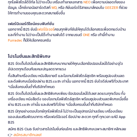
ทุกไลฟ์สไตล์ดิจิทัล ไม่ว่าจะเป็น เครื่องทำลายเอกสาร
NEO
เพื่อความปลอดภัยของ
ข้อมูล, เอ็กซ์เทอนัลฮาร์ดดิสก์
WD
, หรือ คีย์บอร์ดไร้สายเมาส์คอมโบ
GEEZER
ที่ช่วย
ให้การทำงานของคุณสะดวกสบายยิ่งขึ้น
เฟอร์นิเจอร์ดีไซน์ครบฟังก์ชั่น
นอกจากนี้ B2S ยังมี
เฟอร์นิเจอร์
ครบทุกฟังก์ชันให้คุณได้เลือกสรรเพื่อตกแต่งบ้าน
และที่ทำงาน ไม่ว่าจะเป็นโต๊ะทำงานพับได้ จากแบรนด์
ONE
หรือ เก้าอี้ทำงาน
Furradec
ก็มีให้เลือกครบครัน
โปรโมชั่นและสิทธิพิเศษ
B2S จัดเต็มโปรโมชั่นและสิทธิพิเศษมากมายให้คุณเลือกช้อปออนไลน์ได้อย่างจุใจ
อัปเดตทุกเดือนกับแคมเปญลดราคาแรง
ทั้งสินค้าเครื่องเขียน หนังสือขายดี และไอเทมไลฟ์สไตล์สุดชิค พร้อมคูปองส่วนลด
และดีลพิเศษเมื่อช้อปผ่าน B2S.co.th เท่านั้น นอกจากนี้ B2S ยังใจดีส่งฟรีทั่วประเทศ
*เมื่อสั่งครบขั้นต่ำที่บริษัทกำหนด
B2S จัดเต็มโปรโมชั่นและสิทธิพิเศษเพียบ ช้อปออนไลน์ได้เลย! ลดแรงทุกเดือน ทั้ง
เครื่องเขียน หนังสือดัง ของไอเทมไลฟ์สไตล์สุดชิค พร้อมคูปองส่วนลดพิเศษเมื่อซื้อ
ผ่าน B2S.co.th เท่านั้น และส่งฟรีทั่วไทย *เมื่อสั่งครบขั้นต่ำที่บริษัทกำหนด
B2S มีทุกอย่างตอบโจทย์ทุกไลฟ์สไตล์ ไม่ว่าจะเป็นอุปกรณ์อ่านเขียน เครื่องเขียน
ของเล่นเสริมพัฒนาการ หรือเฟอร์นิเจอร์ ช้อปง่าย สะดวก ทุกที่ ทุกเวลา แค่มี App
B2S
สมัคร B2S Club รับข่าวสารโปรโมชั่นก่อนใคร และสิทธิพิเศษเฉพาะสมาชิก! คลิกเลย
สมัครสมาชิกเลย!
👉