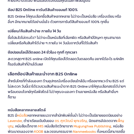
หายระหว่างจัดส่ง พร้อมส่งตรงถึงมือคุณในสภาพสมบูรณ์
ช้อป B2S Online การันตีสินค้าของแท้ 100%
B2S Online ให้คุณเลือกซื้อสินค้าหลากหลาย ไม่ว่าจะเป็นหนังสือ เครื่องเขียน หรือ
อื่นๆ อีกมากมายได้อย่างมั่นใจ ด้วยการการันตีสินค้าของแท้ 100% ทุกชิ้น
เปลี่ยน/คืนสินค้าง่าย ภายใน 14 วัน
ซื้อไปแล้วไม่ตรงใจ? ไม่ว่าจะเป็นหนังสือที่เลือกผิด หรือสินค้ามีปัญหา คุณสามารถ
เปลี่ยนหรือคืนสินค้าได้ง่าย ๆ ภายใน 14 วันนับจากวันที่ได้รับสินค้า
ช้อปออนไลน์ได้ตลอด 24 ชั่วโมง ทุกที่ ทุกเวลา
สะดวกสุดๆ! B2S online เปิดให้คุณช้อปได้ตลอดวันตลอดคืน อยากได้อะไร แค่คลิก
ก็รอรับสินค้าที่บ้านได้เลย!
เลือกช้อปสินค้าแนะนำจาก B2S Online
สำหรับใครที่กำลังมองหา ร้านอุปกรณ์เครื่องเขียนใกล้ฉัน หรืออยากแวะร้าน B2S แต่
ไม่สะดวก วันนี้เราได้รวบรวมสินค้าแนะนำจาก B2S Online มาให้คุณเลือกสรรได้ง่ายๆ
พร้อมตอบโจทย์ทุกไลฟ์สไตล์ ไม่ว่าคุณจะมองหา ร้านขายหนังสือ หรือสินค้าอื่นๆ
ก็ตาม
หนังสือหลากหลายสไตล์
B2S มี
หนังสือ
หลากหลายแนวจากสำนักพิมพ์ชั้นนำ ไม่ว่าจะเป็นนิยายยอดนิยมอย่าง
Lavender
, ตำราเรียนเข้มข้นของ
ดร. ศุภวัฒน์ พุกเจริญ
, นิตยสารอัปเดตจาก
เพ็ญ
บุญ
, หนังสือเด็กจาก
MIS
หนังสือจิตวิทยาจาก
Mugunghwa Publishing
, หนังสือ
พัฒนาตนเองจาก
KOOB
และวรรณกรรมจาก
Nanmeebooks
ทั้งหมดนี้สามารถซื้อ