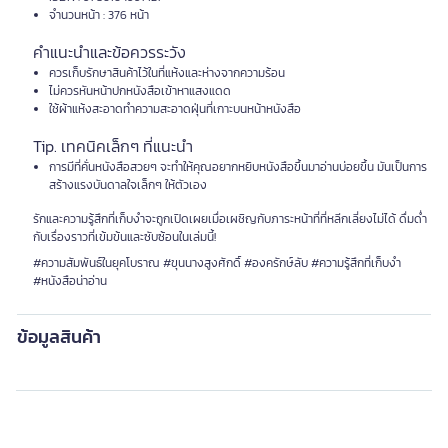
จำนวนหน้า : 376 หน้า
คำแนะนำและข้อควรระวัง
ควรเก็บรักษาสินค้าไว้ในที่แห้งและห่างจากความร้อน
ไม่ควรหันหน้าปกหนังสือเข้าหาแสงแดด
ใช้ผ้าแห้งสะอาดทำความสะอาดฝุ่นที่เกาะบนหน้าหนังสือ
Tip. เทคนิคเล็กๆ ที่แนะนำ
การมีที่คั่นหนังสือสวยๆ จะทำให้คุณอยากหยิบหนังสือขึ้นมาอ่านบ่อยขึ้น มันเป็นการ
สร้างแรงบันดาลใจเล็กๆ ให้ตัวเอง
รักและความรู้สึกที่เก็บงำจะถูกเปิดเผยเมื่อเผชิญกับภาระหน้าที่ที่หลีกเลี่ยงไม่ได้ ดื่มด่ำ
กับเรื่องราวที่เข้มข้นและซับซ้อนในเล่มนี้!
#ความสัมพันธ์ในยุคโบราณ #ขุนนางสูงศักดิ์ #องครักษ์ลับ #ความรู้สึกที่เก็บงำ
#หนังสือน่าอ่าน
ข้อมูลสินค้า