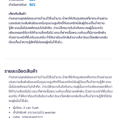
B2S
ดำเนินการโดย
เกี่ยวกับสินค้า
ท่ามกลางยุคสมัยของการดำรงไว้ซึ่งอำนาจ นำพาให้เกิดอุปสรรคที่ยากจะข้ามผ่าน
เฉกเช่นความสัมพันธ์ของหนึ่งขุนนางสูงศักดิ์กับองครักษ์ลับผู้ต้องเก็บงำความ
รู้สึก ยวนนั้นไม่เคยคิดและไม่กล้าคิด...ว่าจะมีใครมาจริงใจกับตน คนผู้นั้นจะหวัง
เพียงหลอกใช้เขาให้ทำบางสิ่งหรือไม่ ขณะที่ฟากเชื้อพระวงศ์เองก็มิอาจหลีกพ้น
ด้วยภาระหน้าที่ซึ่งต้องแบกรับ ทำให้เขาต้องตัดสินใจบางสิ่ง! อินเจวี๋ยหลียางกลับ
ต้องเก็บงำความรู้สึกที่มีต่อคนผู้หนึ่งไว้ในใจ...
รายละเอียดสินค้า
ท่ามกลางยุคสมัยของการดำรงไว้ซึ่งอำนาจ นำพาให้เกิดอุปสรรคที่ยากจะข้ามผ่านเฉก
เช่นความสัมพันธ์ของหนึ่งขุนนางสูงศักดิ์กับองครักษ์ลับผู้ต้องเก็บงำความรู้สึก ยวน
นั้นไม่เคยคิดและไม่กล้าคิด...ว่าจะมีใครมาจริงใจกับตน คนผู้นั้นจะหวังเพียงหลอกใช้เขา
ให้ทำบางสิ่งหรือไม่ ขณะที่ฟากเชื้อพระวงศ์เองก็มิอาจหลีกพ้น ด้วยภาระหน้าที่ซึ่งต้อง
แบกรับ ทำให้เขาต้องตัดสินใจบางสิ่ง! อินเจวี๋ยหลียางกลับต้องเก็บงำความรู้สึกที่มีต่อ
คนผู้หนึ่งไว้ในใจ...
ผู้เขียน: Ji Lan Yueh
สำนักพิมพ์: ลาเวนเดอร์/Lavender
ISBN : 9786164997127