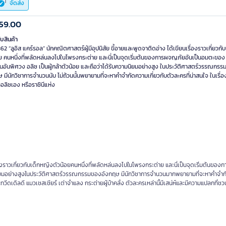
จัดส่ง
59.00
ับสินค้า
862 “ลูอิส แคร์รอล” นักคณิตศาสตร์ผู้มีอุปนิสัย ขี้อายและพูดจาติดอ่าง ได้เขียนเรื่องราวเกี่ยวก
อย คนหนึ่งที่พลัดหล่นลงไปในโพรงกระต่าย และนี่เป็นจุดเริ่มต้นของการผจญภัยอันเป็นอมตะของ 
อันพิศวง อลิซ เป็นผู้กล้าตัวน้อย และถือว่าได้รับความนิยมอย่างสูง ในประวัติศาสตร์วรรณกร
 มีนักวิชาการจำนวนนับ ไม่ถ้วนนั้นพยายามที่จะหาคำจำกัดความเกี่ยวกับตัวละครที่น่าสนใจ ในเรื่องนี
วอลิซเอง หรือราชินีแห่ง
รื่องราวเกี่ยวกับเด็กหญิงตัวน้อยคนหนึ่งที่พลัดหล่นลงไปในโพรงกระต่าย และนี่เป็นจุดเริ่มต้นข
วามนิยมอย่างสูงในประวัติศาสตร์วรรณกรรมของอังกฤษ มีนักวิชาการจำนวนมากพยายามที่จะหาคำจำ
และทวีดเดิลดี แมวเชสเชียร์ เต่าจำแลง กระต่ายผู้บ้าคลั่ง ตัวละครเหล่านี้มีเสน่ห์และมีความแปลกที่ช