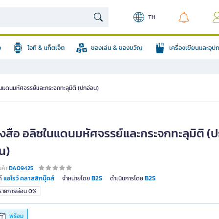
TH
อ
ไอที & แก็ตเจ็ต
ของเล่น & ของขวัญ
เครื่องเขียนและอุ
ในแดนมหัศจรรย์และกระจกทะลุมิติ (ปกอ่อน)
ังสือ อลิซในแดนมหัศจรรย์และกระจกทะลุมิติ (
น)
นค้า
DA09425
แอโรว์ คลาสสิกบุ๊คส์
B2S
B2S
์
จำหน่ายโดย
ดำเนินการโดย
มรายการผ่อน 0%
พร้อม