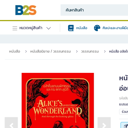
หมวดหมู่สินค้า
หนังสือ
ศิลปะและงานฝีมื
หนังสือ
หนังสือนิยาย / วรรณกรรม
วรรณกรรม
หนังสือ อลิซ
หน
อ่อ
รหัสสิ
แบรนด
ร่ว