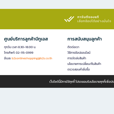
การันตีของแท้
เลือกช้อปได้อย่างมั่นใจ​
ศูนย์บริการลูกค้าบีทูเอส
การสนับสนุนลูกค้า
ทุกวัน เวลา 8.30-18.00 น.
ติดต่อเรา
โทรศัพท์: 02-115-0999
วิธีการช้อปออนไลน์
อีเมล:
b2sonlineshopping@b2s.co.th
การจัดส่งสินค้า
นโยบายการเปลี่ยน/คืนสินค้า
ตรวจสอบคำสั่งซื้อ
เว็บไซต์นี้มีการใช้คุกกี้ โปรดยอมรับนโยบายคุกกี้เพื่