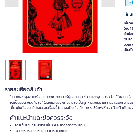
Previous slide
Next slide
฿ 2
เกี่ยวก
ในปี 1
ตัวน้
ดินแดน
อังกฤษ
เป็นตั
รายละเอียดสินค้า
ในปี 1862 “ลูอิส แคร์รอล” นักคณิตศาสตร์ผู้มีอุปนิสัย ขี้อายและพูดจาติดอ่าง ได้เขียนเ
อันเป็นอมตะของ “อลิซ” ในดินแดนอันพิศวง อลิซเป็นผู้กล้าตัวน้อย และถือว่าได้รับค
เกี่ยวกับตัวละครที่น่าสนใจในเรื่องนี้ ไม่ว่าจะเป็นตัวอลิซเอง ราชินีแห่งหัวใจ ทวีดเดิลดัม 
คำแนะนำและข้อควรระวัง
ควรเก็บรักษาสินค้าไว้ในที่แห้งและห่างจากความร้อน
ไม่ควรหันหน้าปกหนังสือเข้าหาแสงแดด