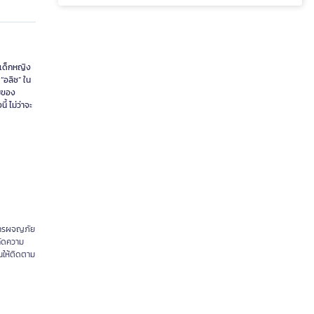
ับเด็กหญิง
“อลิซ” ใน
รมของ
้ ไม่ว่าจะ
องการผจญภัย
กัดความ
วนให้ติดตาม