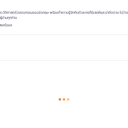
ะวัติศาสตร์วรรณกรรมของอังกฤษ พร้อมทำความรู้จักกับตัวละครที่มีเสน่ห์และน่าติดตาม ไม่ว่าจะเ
ู้อ่านทุกท่าน
สแคร์รอล