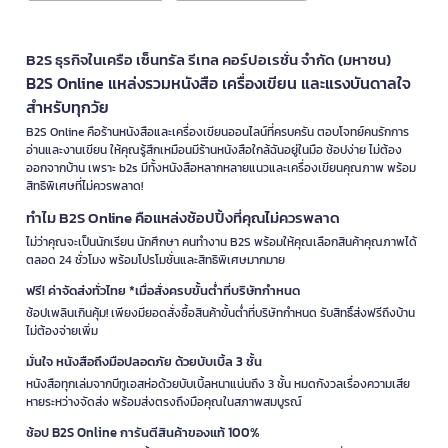
B2S ธุรกิจในเครือ เซ็นทรัล รีเทล คอร์ปอเรชั่น จำกัด (มหาชน)
B2S Online แหล่งรวมหนังสือ เครื่องเขียน และแรงบันดาลใจ
สำหรับทุกวัย
B2S Online คือร้านหนังสือและเครื่องเขียนออนไลน์ที่ครบครัน ตอบโจทย์คนรักการ
อ่านและงานเขียน ให้คุณรู้สึกเหมือนมีร้านหนังสือใกล้ฉันอยู่ในมือ ช้อปง่าย ไม่ต้อง
ออกจากบ้าน เพราะ b2s มีทั้งหนังสือหลากหลายแนวและเครื่องเขียนคุณภาพ พร้อม
สิทธิพิเศษที่ไม่ควรพลาด!
ทำไม B2S Online คือแหล่งช้อปปิ้งที่คุณไม่ควรพลาด
ไม่ว่าคุณจะเป็นนักเรียน นักศึกษา คนทำงาน B2S พร้อมให้คุณเลือกสินค้าคุณภาพได้
ตลอด 24 ชั่วโมง พร้อมโปรโมชั่นและสิทธิพิเศษมากมาย
ฟรี! ค่าจัดส่งทั่วไทย *เมื่อสั่งครบขั้นต่ำที่บริษัทกำหนด
ช้อปเพลินเกินคุ้ม! เพียงมียอดสั่งซื้อสินค้าขั้นต่ำที่บริษัทกำหนด รับสิทธิ์ส่งฟรีถึงบ้าน
ไม่ต้องจ่ายเพิ่ม
มั่นใจ หนังสือถึงมือปลอดภัย ด้วยบับเบิ้ล 3 ชั้น
หนังสือทุกเล่มจากบีทูเอสห่อด้วยบับเบิ้ลหนาแน่นถึง 3 ชั้น หมดกังวลเรื่องความเสีย
หายระหว่างจัดส่ง พร้อมส่งตรงถึงมือคุณในสภาพสมบูรณ์
ช้อป B2S Online การันตีสินค้าของแท้ 100%