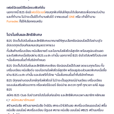
เฟอร์นิเจอร์ดีไซน์ครบฟังก์ชั่น
นอกจากนี้ B2S ยังมี
เฟอร์นิเจอร์
ครบทุกฟังก์ชันให้คุณได้เลือกสรรเพื่อตกแต่งบ้าน
และที่ทำงาน ไม่ว่าจะเป็นโต๊ะทำงานพับได้ จากแบรนด์
ONE
หรือ เก้าอี้ทำงาน
Furradec
ก็มีให้เลือกครบครัน
โปรโมชั่นและสิทธิพิเศษ
B2S จัดเต็มโปรโมชั่นและสิทธิพิเศษมากมายให้คุณเลือกช้อปออนไลน์ได้อย่างจุใจ
อัปเดตทุกเดือนกับแคมเปญลดราคาแรง
ทั้งสินค้าเครื่องเขียน หนังสือขายดี และไอเทมไลฟ์สไตล์สุดชิค พร้อมคูปองส่วนลด
และดีลพิเศษเมื่อช้อปผ่าน B2S.co.th เท่านั้น นอกจากนี้ B2S ยังใจดีส่งฟรีทั่วประเทศ
*เมื่อสั่งครบขั้นต่ำที่บริษัทกำหนด
B2S จัดเต็มโปรโมชั่นและสิทธิพิเศษเพียบ ช้อปออนไลน์ได้เลย! ลดแรงทุกเดือน ทั้ง
เครื่องเขียน หนังสือดัง ของไอเทมไลฟ์สไตล์สุดชิค พร้อมคูปองส่วนลดพิเศษเมื่อซื้อ
ผ่าน B2S.co.th เท่านั้น และส่งฟรีทั่วไทย *เมื่อสั่งครบขั้นต่ำที่บริษัทกำหนด
B2S มีทุกอย่างตอบโจทย์ทุกไลฟ์สไตล์ ไม่ว่าจะเป็นอุปกรณ์อ่านเขียน เครื่องเขียน
ของเล่นเสริมพัฒนาการ หรือเฟอร์นิเจอร์ ช้อปง่าย สะดวก ทุกที่ ทุกเวลา แค่มี App
B2S
สมัคร B2S Club รับข่าวสารโปรโมชั่นก่อนใคร และสิทธิพิเศษเฉพาะสมาชิก! คลิกเลย
สมัครสมาชิกเลย!
👉
#ร้านหนังสือ #ร้านขายหนังสือ ใกล้ฉัน #กระเป๋าใส่ดินสอ #เครื่องเขียนออนไลน์ #ซื้อ
หนังสือ ออนไลน์ #เครื่องเขียน บีทูเอส #ขาย หนังสือ ออนไลน์ #B2S #ร้านเครื่อง