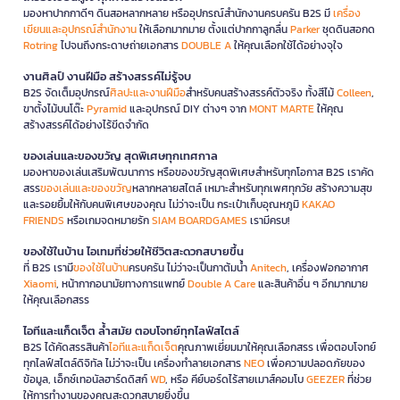
มองหาปากกาดีๆ ดินสอหลากหลาย หรืออุปกรณ์สำนักงานครบครัน B2S มี
เครื่อง
เขียนและอุปกรณ์สำนักงาน
ให้เลือกมากมาย ตั้งแต่ปากกาลูกลื่น
Parker
ชุดดินสอกด
Rotring
ไปจนถึงกระดาษถ่ายเอกสาร
DOUBLE A
ให้คุณเลือกใช้ได้อย่างจุใจ
งานศิลป์ งานฝีมือ สร้างสรรค์ไม่รู้จบ
B2S จัดเต็มอุปกรณ์
ศิลปะและงานฝีมือ
สำหรับคนสร้างสรรค์ตัวจริง ทั้งสีไม้
Colleen
,
ขาตั้งไม้บนโต๊ะ
Pyramid
และอุปกรณ์ DIY ต่างๆ จาก
MONT MARTE
ให้คุณ
สร้างสรรค์ได้อย่างไร้ขีดจำกัด
ของเล่นและของขวัญ สุดพิเศษทุกเทศกาล
มองหาของเล่นเสริมพัฒนาการ หรือของขวัญสุดพิเศษสำหรับทุกโอกาส B2S เราคัด
สรร
ของเล่นและของขวัญ
หลากหลายสไตล์ เหมาะสำหรับทุกเพศทุกวัย สร้างความสุข
และรอยยิ้มให้กับคนพิเศษของคุณ ไม่ว่าจะเป็น กระเป๋าเก็บอุณหภูมิ
KAKAO
FRIENDS
หรือเกมจดหมายรัก
SIAM BOARDGAMES
เรามีครบ!
ของใช้ในบ้าน ไอเทมที่ช่วยให้ชีวิตสะดวกสบายขึ้น
ที่ B2S เรามี
ของใช้ในบ้าน
ครบครัน ไม่ว่าจะเป็นกาต้มน้ำ
Anitech
, เครื่องฟอกอากาศ
Xiaomi
, หน้ากากอนามัยทางการแพทย์
Double A Care
และสินค้าอื่น ๆ อีกมากมาย
ให้คุณเลือกสรร
ไอทีและแก็ดเจ็ต ล้ำสมัย ตอบโจทย์ทุกไลฟ์สไตล์
B2S ได้คัดสรรสินค้า
ไอทีและแก็ดเจ็ต
คุณภาพเยี่ยมมาให้คุณเลือกสรร เพื่อตอบโจทย์
ทุกไลฟ์สไตล์ดิจิทัล ไม่ว่าจะเป็น เครื่องทำลายเอกสาร
NEO
เพื่อความปลอดภัยของ
ข้อมูล, เอ็กซ์เทอนัลฮาร์ดดิสก์
WD
, หรือ คีย์บอร์ดไร้สายเมาส์คอมโบ
GEEZER
ที่ช่วย
ให้การทำงานของคุณสะดวกสบายยิ่งขึ้น