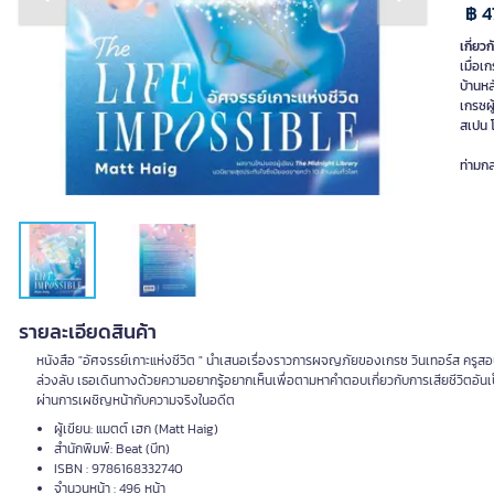
Previous slide
Next slide
฿ 4
เกี่ยวก
เมื่อเ
บ้านห
เกรซผู
สเปน โ
ท่ามก
รายละเอียดสินค้า
หนังสือ "อัศจรรย์เกาะแห่งชีวิต " นำเสนอเรื่องราวการผจญภัยของเกรซ วินเทอร์ส ครูสอ
ล่วงลับ เธอเดินทางด้วยความอยากรู้อยากเห็นเพื่อตามหาคำตอบเกี่ยวกับการเสียชีวิตอ
ผ่านการเผชิญหน้ากับความจริงในอดีต
ผู้เขียน: แมตต์ เฮก (Matt Haig)
สำนักพิมพ์: Beat (บีท)
ISBN : 9786168332740
จำนวนหน้า : 496 หน้า