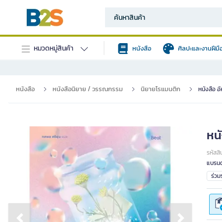
หมวดหมู่สินค้า
หนังสือ
ศิลปะและงานฝีมื
หนังสือ
หนังสือนิยาย / วรรณกรรม
นิยายโรแมนติก
หนังสือ อ
หนั
รหัสสิ
แบรนด
ร่ว