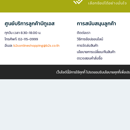
เลือกช้อปได้อย่างมั่นใจ​
ศูนย์บริการลูกค้าบีทูเอส
การสนับสนุนลูกค้า
ทุกวัน เวลา 8.30-18.00 น.
ติดต่อเรา
โทรศัพท์: 02-115-0999
วิธีการช้อปออนไลน์
อีเมล:
b2sonlineshopping@b2s.co.th
การจัดส่งสินค้า
นโยบายการเปลี่ยน/คืนสินค้า
ตรวจสอบคำสั่งซื้อ
เว็บไซต์นี้มีการใช้คุกกี้ โปรดยอมรับนโยบายคุกกี้เพื่