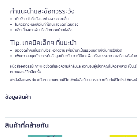
คำแนะนำและข้อควรระวัง
เก็บรักษาในที่แห้งและห่างจากความชื้น
ไม่ควรวางหนังสือในที่ที่โดนแสงแดดโดยตรง
หลีกเลี่ยงการพับหรือฉีกขาดหน้าหนังสือ
Tip. เทคนิคเล็กๆ ที่แนะนำ
ลองจดคำคมที่ประทับใจระหว่างอ่าน เพื่อนำมาเป็นแรงบันดาลใจในการใช้ชีวิต
เพิ่มความสนุกด้วยการค้นข้อมูลเกี่ยวกับเกาะอิบิซา เพื่อสร้างบรรยากาศเสมือนจริงใน
หนังสืออัศจรรย์เกาะแห่งชีวิตที่แฝงความลึกลับและความอบอุ่นใจที่คุณไม่ควรพลาด เป็นเ
หมายของชีวิตอีกครั้ง
#หนังสือผจญภัย #ค้นหาความหมายชีวิต #หนังสือนิยายดราม่า #เริ่มต้นชีวิตใหม่ #แรง
ข้อมูลสินค้า
สินค้าที่คล้ายกัน