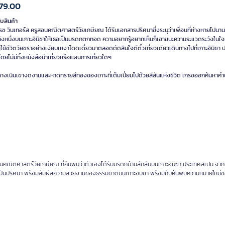
79.00
ับสินค้า
กรซ วินเทอร์ส ครูสอนคณิตศาสตร์วัยเกษียณ ได้รับเอกสารปริศนาซึ่งระบุว่าเพื่อนที่ห่างหายไปนา
ลังหนึ่งบนเกาะอิบิซาให้เธอเป็นมรดกตกทอด ความอยากรู้อยากเห็นก็เอาชนะความระแวดระวังในใจ
้ใช้ชีวิตวัยชราอย่างเงียบเหงาโดดเดี่ยวมาตลอดตัดสินใจตีตั๋วเที่ยวเดียวเดินทางไปที่เกาะอิบิซา
ดยไม่มีทั้งหนังสือนำเที่ยวหรือแผนการเที่ยวใดๆ
ลางเนินเขางดงามและหาดทรายสีทองของเกาะที่เต็มเปี่ยมไปด้วยสีสันแห่งชีวิต เกรซออกค้นหาค
นคณิตศาสตร์วัยเกษียณ ที่ค้นพบว่าตัวเองได้รับมรดกบ้านลึกลับบนเกาะอิบิซา ประเทศสเปน จากเพ
ันเป็นปริศนา พร้อมสัมผัสความสวยงามของธรรมชาติบนเกาะอิบิซา พร้อมกับค้นพบความหมายใหม่ข