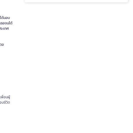
นได้มอบ
เธอจนได้
 ประเทศ
ำตอ
ื่อนผู้
องชีวิต