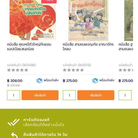
หนังสือ คุณหมีตัวใหญ่กับแยม
หนังสือ สามซนผจญภัย อาณาจักร
หนังสือ ฐานล
แอปเปิลแสนอร่อย
โคลน
สามซนผจญภ
รหัสสินค้า DA04965
รหัสสินค้า DA05192
รหัสสินค้า D
฿ 208.00
พร้อมจัดส่ง
฿ 275.00
พร้อมจัดส่ง
฿ 275.00
฿
275.00
เพิ่มสินค้า
เพิ่มสินค้า
การันตีของแท้
เลือกช้อปได้อย่างมั่นใจ​
คืนสินค้าได้ภายใน 14 วัน