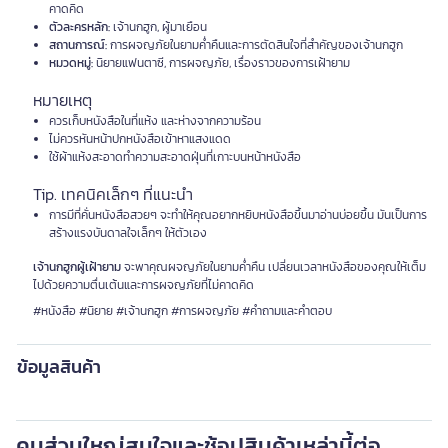
คาดคิด
ตัวละครหลัก:
เจ้านกฮูก, ผู้มาเยือน
สถานการณ์:
การผจญภัยในยามค่ำคืนและการตัดสินใจที่สำคัญของเจ้านกฮูก
หมวดหมู่:
นิยายแฟนตาซี, การผจญภัย, เรื่องราวของการเฝ้ายาม
หมายเหตุ
ควรเก็บหนังสือในที่แห้ง และห่างจากความร้อน
ไม่ควรหันหน้าปกหนังสือเข้าหาแสงแดด
ใช้ผ้าแห้งสะอาดทำความสะอาดฝุ่นที่เกาะบนหน้าหนังสือ
Tip. เทคนิคเล็กๆ ที่แนะนำ
การมีที่คั่นหนังสือสวยๆ จะทำให้คุณอยากหยิบหนังสือขึ้นมาอ่านบ่อยขึ้น มันเป็นการ
สร้างแรงบันดาลใจเล็กๆ ให้ตัวเอง
เจ้านกฮูกผู้เฝ้ายาม
จะพาคุณผจญภัยในยามค่ำคืน เปลี่ยนเวลาหนังสือของคุณให้เต็ม
ไปด้วยความตื่นเต้นและการผจญภัยที่ไม่คาดคิด
#หนังสือ #นิยาย #เจ้านกฮูก #การผจญภัย #คำถามและคำตอบ
ข้อมูลสินค้า
คนส่วนใหญ่สนใจและช้อปสินค้าเหล่านี้ต่อ