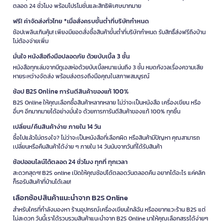
ตลอด 24 ชั่วโมง พร้อมโปรโมชั่นและสิทธิพิเศษมากมาย
ฟรี! ค่าจัดส่งทั่วไทย *เมื่อสั่งครบขั้นต่ำที่บริษัทกำหนด
ช้อปเพลินเกินคุ้ม! เพียงมียอดสั่งซื้อสินค้าขั้นต่ำที่บริษัทกำหนด รับสิทธิ์ส่งฟรีถึงบ้าน
ไม่ต้องจ่ายเพิ่ม
มั่นใจ หนังสือถึงมือปลอดภัย ด้วยบับเบิ้ล 3 ชั้น
หนังสือทุกเล่มจากบีทูเอสห่อด้วยบับเบิ้ลหนาแน่นถึง 3 ชั้น หมดกังวลเรื่องความเสีย
หายระหว่างจัดส่ง พร้อมส่งตรงถึงมือคุณในสภาพสมบูรณ์
ช้อป B2S Online การันตีสินค้าของแท้ 100%
B2S Online ให้คุณเลือกซื้อสินค้าหลากหลาย ไม่ว่าจะเป็นหนังสือ เครื่องเขียน หรือ
อื่นๆ อีกมากมายได้อย่างมั่นใจ ด้วยการการันตีสินค้าของแท้ 100% ทุกชิ้น
เปลี่ยน/คืนสินค้าง่าย ภายใน 14 วัน
ซื้อไปแล้วไม่ตรงใจ? ไม่ว่าจะเป็นหนังสือที่เลือกผิด หรือสินค้ามีปัญหา คุณสามารถ
เปลี่ยนหรือคืนสินค้าได้ง่าย ๆ ภายใน 14 วันนับจากวันที่ได้รับสินค้า
ช้อปออนไลน์ได้ตลอด 24 ชั่วโมง ทุกที่ ทุกเวลา
สะดวกสุดๆ! B2S online เปิดให้คุณช้อปได้ตลอดวันตลอดคืน อยากได้อะไร แค่คลิก
ก็รอรับสินค้าที่บ้านได้เลย!
เลือกช้อปสินค้าแนะนำจาก B2S Online
สำหรับใครที่กำลังมองหา ร้านอุปกรณ์เครื่องเขียนใกล้ฉัน หรืออยากแวะร้าน B2S แต่
ไม่สะดวก วันนี้เราได้รวบรวมสินค้าแนะนำจาก B2S Online มาให้คุณเลือกสรรได้ง่ายๆ