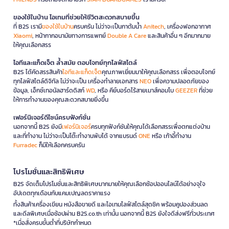
ของใช้ในบ้าน ไอเทมที่ช่วยให้ชีวิตสะดวกสบายขึ้น
ที่ B2S เรามี
ของใช้ในบ้าน
ครบครัน ไม่ว่าจะเป็นกาต้มน้ำ
Anitech
, เครื่องฟอกอากาศ
Xiaomi
, หน้ากากอนามัยทางการแพทย์
Double A Care
และสินค้าอื่น ๆ อีกมากมาย
ให้คุณเลือกสรร
ไอทีและแก็ดเจ็ต ล้ำสมัย ตอบโจทย์ทุกไลฟ์สไตล์
B2S ได้คัดสรรสินค้า
ไอทีและแก็ดเจ็ต
คุณภาพเยี่ยมมาให้คุณเลือกสรร เพื่อตอบโจทย์
ทุกไลฟ์สไตล์ดิจิทัล ไม่ว่าจะเป็น เครื่องทำลายเอกสาร
NEO
เพื่อความปลอดภัยของ
ข้อมูล, เอ็กซ์เทอนัลฮาร์ดดิสก์
WD
, หรือ คีย์บอร์ดไร้สายเมาส์คอมโบ
GEEZER
ที่ช่วย
ให้การทำงานของคุณสะดวกสบายยิ่งขึ้น
เฟอร์นิเจอร์ดีไซน์ครบฟังก์ชั่น
นอกจากนี้ B2S ยังมี
เฟอร์นิเจอร์
ครบทุกฟังก์ชันให้คุณได้เลือกสรรเพื่อตกแต่งบ้าน
และที่ทำงาน ไม่ว่าจะเป็นโต๊ะทำงานพับได้ จากแบรนด์
ONE
หรือ เก้าอี้ทำงาน
Furradec
ก็มีให้เลือกครบครัน
โปรโมชั่นและสิทธิพิเศษ
B2S จัดเต็มโปรโมชั่นและสิทธิพิเศษมากมายให้คุณเลือกช้อปออนไลน์ได้อย่างจุใจ
อัปเดตทุกเดือนกับแคมเปญลดราคาแรง
ทั้งสินค้าเครื่องเขียน หนังสือขายดี และไอเทมไลฟ์สไตล์สุดชิค พร้อมคูปองส่วนลด
และดีลพิเศษเมื่อช้อปผ่าน B2S.co.th เท่านั้น นอกจากนี้ B2S ยังใจดีส่งฟรีทั่วประเทศ
*เมื่อสั่งครบขั้นต่ำที่บริษัทกำหนด