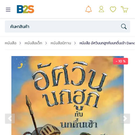
หนังสือ
หนังสือเด็ก
หนังสือนิทาน
หนังสือ อัศวินนกฮูกกับนกตื่นเช้า Da
- 10 %
Previous slide
Ne