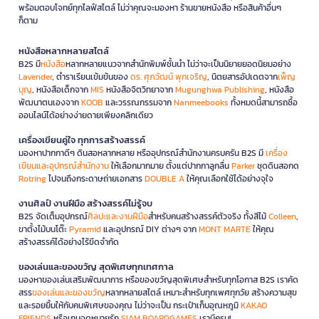
พร้อมตอบโจทย์ทุกไลฟ์สไตล์ ไม่ว่าคุณจะมองหา ร้านขายหนังสือ หรือสินค้าอื่นๆ
ก็ตาม
หนังสือหลากหลายสไตล์
B2S มี
หนังสือ
หลากหลายแนวจากสำนักพิมพ์ชั้นนำ ไม่ว่าจะเป็นนิยายยอดนิยมอย่าง
Lavender
, ตำราเรียนเข้มข้นของ
ดร. ศุภวัฒน์ พุกเจริญ
, นิตยสารอัปเดตจาก
เพ็ญ
บุญ
, หนังสือเด็กจาก
MIS
หนังสือจิตวิทยาจาก
Mugunghwa Publishing
, หนังสือ
พัฒนาตนเองจาก
KOOB
และวรรณกรรมจาก
Nanmeebooks
ทั้งหมดนี้สามารถซื้อ
ออนไลน์ได้อย่างง่ายดายเพียงคลิกเดียว
เครื่องเขียนคู่ใจ ทุกการสร้างสรรค์
มองหาปากกาดีๆ ดินสอหลากหลาย หรืออุปกรณ์สำนักงานครบครัน B2S มี
เครื่อง
เขียนและอุปกรณ์สำนักงาน
ให้เลือกมากมาย ตั้งแต่ปากกาลูกลื่น
Parker
ชุดดินสอกด
Rotring
ไปจนถึงกระดาษถ่ายเอกสาร
DOUBLE A
ให้คุณเลือกใช้ได้อย่างจุใจ
งานศิลป์ งานฝีมือ สร้างสรรค์ไม่รู้จบ
B2S จัดเต็มอุปกรณ์
ศิลปะและงานฝีมือ
สำหรับคนสร้างสรรค์ตัวจริง ทั้งสีไม้
Colleen
,
ขาตั้งไม้บนโต๊ะ
Pyramid
และอุปกรณ์ DIY ต่างๆ จาก
MONT MARTE
ให้คุณ
สร้างสรรค์ได้อย่างไร้ขีดจำกัด
ของเล่นและของขวัญ สุดพิเศษทุกเทศกาล
มองหาของเล่นเสริมพัฒนาการ หรือของขวัญสุดพิเศษสำหรับทุกโอกาส B2S เราคัด
สรร
ของเล่นและของขวัญ
หลากหลายสไตล์ เหมาะสำหรับทุกเพศทุกวัย สร้างความสุข
และรอยยิ้มให้กับคนพิเศษของคุณ ไม่ว่าจะเป็น กระเป๋าเก็บอุณหภูมิ
KAKAO
FRIENDS
หรือเกมจดหมายรัก
SIAM BOARDGAMES
เรามีครบ!