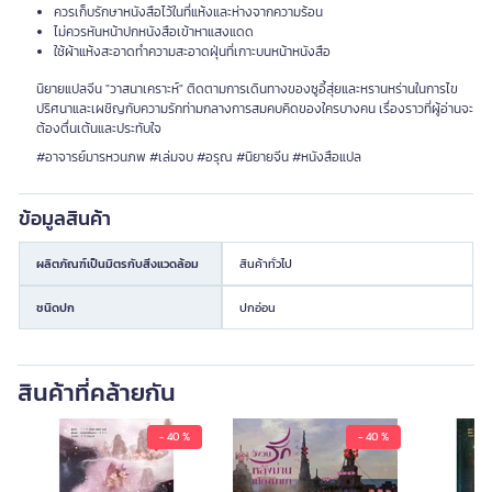
ควรเก็บรักษาหนังสือไว้ในที่แห้งและห่างจากความร้อน
ไม่ควรหันหน้าปกหนังสือเข้าหาแสงแดด
ใช้ผ้าแห้งสะอาดทำความสะอาดฝุ่นที่เกาะบนหน้าหนังสือ
นิยายแปลจีน "วาสนาเคราะห์" ติดตามการเดินทางของซูอี้สุ่ยและหรานหร่านในการไข
ปริศนาและเผชิญกับความรักท่ามกลางการสมคบคิดของใครบางคน เรื่องราวที่ผู้อ่านจะ
ต้องตื่นเต้นและประทับใจ
#อาจารย์มารหวนภพ #เล่มจบ #อรุณ #นิยายจีน #หนังสือแปล
ข้อมูลสินค้า
ผลิตภัณฑ์เป็นมิตรกับสิ่งแวดล้อม
สินค้าทั่วไป
ชนิดปก
ปกอ่อน
สินค้าที่คล้ายกัน
- 40 %
- 40 %