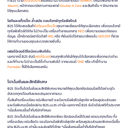
ที่ B2S เรามี
ของใช้ในบ้าน
ครบครัน ไม่ว่าจะเป็นกาต้มน้ำ
Anitech
, เครื่องฟอกอากาศ
Xiaomi
, หน้ากากอนามัยทางการแพทย์
Double A Care
และสินค้าอื่น ๆ อีกมากมาย
ให้คุณเลือกสรร
ไอทีและแก็ดเจ็ต ล้ำสมัย ตอบโจทย์ทุกไลฟ์สไตล์
B2S ได้คัดสรรสินค้า
ไอทีและแก็ดเจ็ต
คุณภาพเยี่ยมมาให้คุณเลือกสรร เพื่อตอบโจทย์
ทุกไลฟ์สไตล์ดิจิทัล ไม่ว่าจะเป็น เครื่องทำลายเอกสาร
NEO
เพื่อความปลอดภัยของ
ข้อมูล, เอ็กซ์เทอนัลฮาร์ดดิสก์
WD
, หรือ คีย์บอร์ดไร้สายเมาส์คอมโบ
GEEZER
ที่ช่วย
ให้การทำงานของคุณสะดวกสบายยิ่งขึ้น
เฟอร์นิเจอร์ดีไซน์ครบฟังก์ชั่น
นอกจากนี้ B2S ยังมี
เฟอร์นิเจอร์
ครบทุกฟังก์ชันให้คุณได้เลือกสรรเพื่อตกแต่งบ้าน
และที่ทำงาน ไม่ว่าจะเป็นโต๊ะทำงานพับได้ จากแบรนด์
ONE
หรือ เก้าอี้ทำงาน
Furradec
ก็มีให้เลือกครบครัน
โปรโมชั่นและสิทธิพิเศษ
B2S จัดเต็มโปรโมชั่นและสิทธิพิเศษมากมายให้คุณเลือกช้อปออนไลน์ได้อย่างจุใจ
อัปเดตทุกเดือนกับแคมเปญลดราคาแรง
ทั้งสินค้าเครื่องเขียน หนังสือขายดี และไอเทมไลฟ์สไตล์สุดชิค พร้อมคูปองส่วนลด
และดีลพิเศษเมื่อช้อปผ่าน B2S.co.th เท่านั้น นอกจากนี้ B2S ยังใจดีส่งฟรีทั่วประเทศ
*เมื่อสั่งครบขั้นต่ำที่บริษัทกำหนด
B2S จัดเต็มโปรโมชั่นและสิทธิพิเศษเพียบ ช้อปออนไลน์ได้เลย! ลดแรงทุกเดือน ทั้ง
เครื่องเขียน หนังสือดัง ของไอเทมไลฟ์สไตล์สุดชิค พร้อมคูปองส่วนลดพิเศษเมื่อซื้อ
ผ่าน B2S.co.th เท่านั้น และส่งฟรีทั่วไทย *เมื่อสั่งครบขั้นต่ำที่บริษัทกำหนด