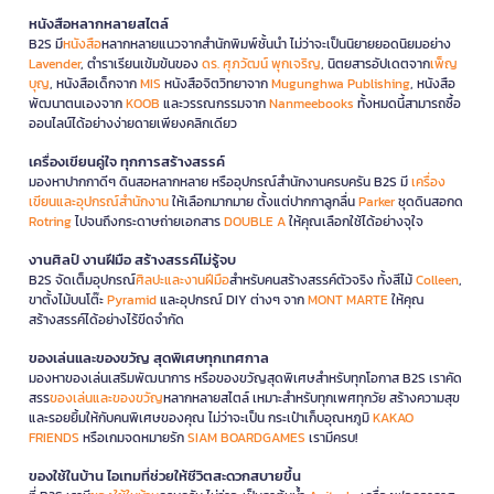
หนังสือหลากหลายสไตล์
B2S มี
หนังสือ
หลากหลายแนวจากสำนักพิมพ์ชั้นนำ ไม่ว่าจะเป็นนิยายยอดนิยมอย่าง
Lavender
, ตำราเรียนเข้มข้นของ
ดร. ศุภวัฒน์ พุกเจริญ
, นิตยสารอัปเดตจาก
เพ็ญ
บุญ
, หนังสือเด็กจาก
MIS
หนังสือจิตวิทยาจาก
Mugunghwa Publishing
, หนังสือ
พัฒนาตนเองจาก
KOOB
และวรรณกรรมจาก
Nanmeebooks
ทั้งหมดนี้สามารถซื้อ
ออนไลน์ได้อย่างง่ายดายเพียงคลิกเดียว
เครื่องเขียนคู่ใจ ทุกการสร้างสรรค์
มองหาปากกาดีๆ ดินสอหลากหลาย หรืออุปกรณ์สำนักงานครบครัน B2S มี
เครื่อง
เขียนและอุปกรณ์สำนักงาน
ให้เลือกมากมาย ตั้งแต่ปากกาลูกลื่น
Parker
ชุดดินสอกด
Rotring
ไปจนถึงกระดาษถ่ายเอกสาร
DOUBLE A
ให้คุณเลือกใช้ได้อย่างจุใจ
งานศิลป์ งานฝีมือ สร้างสรรค์ไม่รู้จบ
B2S จัดเต็มอุปกรณ์
ศิลปะและงานฝีมือ
สำหรับคนสร้างสรรค์ตัวจริง ทั้งสีไม้
Colleen
,
ขาตั้งไม้บนโต๊ะ
Pyramid
และอุปกรณ์ DIY ต่างๆ จาก
MONT MARTE
ให้คุณ
สร้างสรรค์ได้อย่างไร้ขีดจำกัด
ของเล่นและของขวัญ สุดพิเศษทุกเทศกาล
มองหาของเล่นเสริมพัฒนาการ หรือของขวัญสุดพิเศษสำหรับทุกโอกาส B2S เราคัด
สรร
ของเล่นและของขวัญ
หลากหลายสไตล์ เหมาะสำหรับทุกเพศทุกวัย สร้างความสุข
และรอยยิ้มให้กับคนพิเศษของคุณ ไม่ว่าจะเป็น กระเป๋าเก็บอุณหภูมิ
KAKAO
FRIENDS
หรือเกมจดหมายรัก
SIAM BOARDGAMES
เรามีครบ!
ของใช้ในบ้าน ไอเทมที่ช่วยให้ชีวิตสะดวกสบายขึ้น