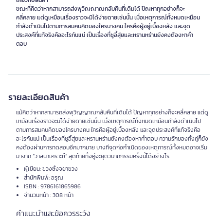
เกี่ยวกับสินค้า
ขณะที่คิดว่าหากสามารถส่งพุวิญญาณกลับคืนที่เดิมได้ ปัญหาทุกอย่างก็จะ
คลี่คลาย แต่ดูเหมือนเรื่องราวจะมิได้ง่ายดายเช่นนั้น เมื่อเหตุการณ์ทั้งหมดเหมือน
กำลังดำเนินไปตามการสมคบคิดของใครบางคน ใครคือผู้อยู่เบื้องหลัง และจุด
ประสงค์ที่แท้จริงคืออะไรกันแน่ เป็นเรื่องที่ซูอี้สุ่ยและหรานหร่านยังคงต้องหาคำ
ตอบ
รายละเอียดสินค้า
แม้คิดว่าหากสามารถส่งพุวิญญาณกลับคืนที่เดิมได้ ปัญหาทุกอย่างก็จะคลี่คลาย แต่ดู
เหมือนเรื่องราวจะมิได้ง่ายดายเช่นนั้น เมื่อเหตุการณ์ทั้งหมดเหมือนกำลังดำเนินไป
ตามการสมคบคิดของใครบางคน ใครคือผู้อยู่เบื้องหลัง และจุดประสงค์ที่แท้จริงคือ
อะไรกันแน่ เป็นเรื่องที่ซูอี้สุ่ยและหรานหร่านยังคงต้องหาคำตอบ ความรักของทั้งคู่ก็ยัง
คงต้องผ่านการทดสอบอีกมากมาย บางทีจุดก่อกำเนิดของเหตุการณ์ทั้งหมดอาจเริ่ม
มาจาก “วาสนาเคราะห์” สุดท้ายทั้งคู่จะยุติวิบากกรรมครั้งนี้ได้อย่างไร
ผู้เขียน: ขวงซั่งจยาขวง
สำนักพิมพ์: อรุณ
ISBN : 9786161865986
จำนวนหน้า : 308 หน้า
คำแนะนำและข้อควรระวัง