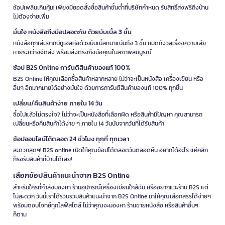
ช้อปเพลินเกินคุ้ม! เพียงมียอดสั่งซื้อสินค้าขั้นต่ำที่บริษัทกำหนด รับสิทธิ์ส่งฟรีถึงบ้าน
ไม่ต้องจ่ายเพิ่ม
มั่นใจ หนังสือถึงมือปลอดภัย ด้วยบับเบิ้ล 3 ชั้น
หนังสือทุกเล่มจากบีทูเอสห่อด้วยบับเบิ้ลหนาแน่นถึง 3 ชั้น หมดกังวลเรื่องความเสีย
หายระหว่างจัดส่ง พร้อมส่งตรงถึงมือคุณในสภาพสมบูรณ์
ช้อป B2S Online การันตีสินค้าของแท้ 100%
B2S Online ให้คุณเลือกซื้อสินค้าหลากหลาย ไม่ว่าจะเป็นหนังสือ เครื่องเขียน หรือ
อื่นๆ อีกมากมายได้อย่างมั่นใจ ด้วยการการันตีสินค้าของแท้ 100% ทุกชิ้น
เปลี่ยน/คืนสินค้าง่าย ภายใน 14 วัน
ซื้อไปแล้วไม่ตรงใจ? ไม่ว่าจะเป็นหนังสือที่เลือกผิด หรือสินค้ามีปัญหา คุณสามารถ
เปลี่ยนหรือคืนสินค้าได้ง่าย ๆ ภายใน 14 วันนับจากวันที่ได้รับสินค้า
ช้อปออนไลน์ได้ตลอด 24 ชั่วโมง ทุกที่ ทุกเวลา
สะดวกสุดๆ! B2S online เปิดให้คุณช้อปได้ตลอดวันตลอดคืน อยากได้อะไร แค่คลิก
ก็รอรับสินค้าที่บ้านได้เลย!
เลือกช้อปสินค้าแนะนำจาก B2S Online
สำหรับใครที่กำลังมองหา ร้านอุปกรณ์เครื่องเขียนใกล้ฉัน หรืออยากแวะร้าน B2S แต่
ไม่สะดวก วันนี้เราได้รวบรวมสินค้าแนะนำจาก B2S Online มาให้คุณเลือกสรรได้ง่ายๆ
พร้อมตอบโจทย์ทุกไลฟ์สไตล์ ไม่ว่าคุณจะมองหา ร้านขายหนังสือ หรือสินค้าอื่นๆ
ก็ตาม