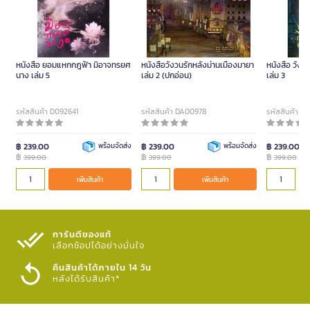
หนังสือ ยอมแหกกฎฟ้า มิอาจทรยศ
หนังสือวังวนรักหลังม่านเมืองมายา
หนังสือ วังว
นาง เล่ม 5
เล่ม 2 (ปกอ่อน)
เล่ม 3
รหัสสินค้า D092641
รหัสสินค้า DA00978
รหัสสินค้า D
฿ 239.00
พร้อมจัดส่ง
฿ 239.00
พร้อมจัดส่ง
฿ 239.00
฿
฿
฿
399.00
399.00
399.00
เพิ่มสินค้า
เพิ่มสินค้า
การันตีของแท้
เลือกช้อปได้อย่างมั่นใจ​
คืนสินค้าได้ภายใน 14 วัน
หลังได้รับสินค้า*